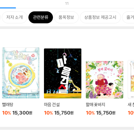
11
저자 소개
관련분류
품목정보
상품정보 제공고시
줄
빨래탕
마음 건설
할매 꽃바지
새 
10
15,300
10
15,750
10
15,750
10
%
%
%
원
원
원