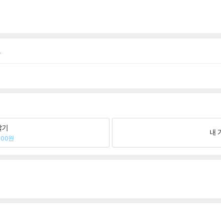
.
팔기
내 
300원