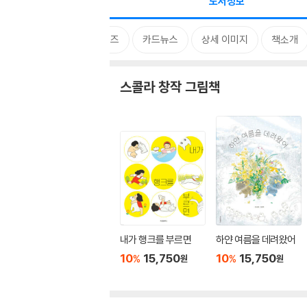
도서정보
시리즈
카드뉴스
상세 이미지
책소개
스콜라 창작 그림책
내가 행크를 부르면
하얀 여름을 데려왔어
10
15,750
10
15,750
%
%
원
원