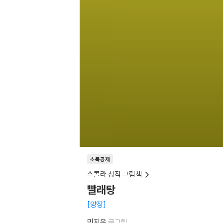
소득공제
스콜라 창작 그림책
빨래탕
양장
민지은
글그림