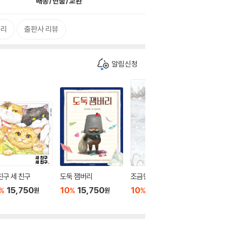
배송/반품/교환
거리
출판사 리뷰
알림신청
친구 세 친구
도둑 잼버리
조금만 기다려
우리 누
15,750
10
15,750
10
15,300
10
1
%
%
%
%
원
원
원