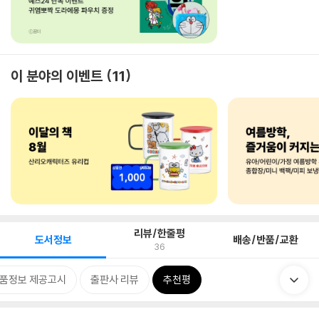
이 분야의 이벤트
11
리뷰/한줄평
도서정보
배송/반품/교환
36
품정보 제공고시
출판사 리뷰
추천평