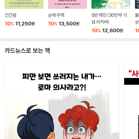
긴긴밤
순례 주택
5번 레인 (30만 부 기
물
념 리커버)
상
10
11,250
10
13,500
%
%
원
원
10
12,600
1
%
원
카드뉴스로 보는 책