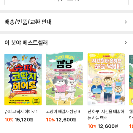
이 이야기는 “사람을 살린다는 건 어떤 마음일까?”하는 아주 단순한 질문
에서 시작되었습니다. 책 속 주인공은 특별히 용감한 아이가 아닙니다. 피
를 보면 무섭고, 잘못할까 봐 걱정도 많이 하지요. 하지만 눈앞에서 아파하
배송/반품/교환 안내
는 사람을 그냥 지나치지 못합니다. 그래서 주인공은 도망치지 않고, 조심
스럽게 손을 내밉니다. 그렇게 한 번, 또 한 번 손을 내밀다 보니 어느새 생
명을 살리는 모험이 시 작됩니다.
이 분야 베스트셀러
로마시대는 지금과 많이 달랐어요. 아프면 찾아갈 병원이 많지 않았고, 몸
안에서 왜 아픈 일이 생기는지 알 방법도 많지 않았어요. 그속에서 주인공
이 가진 힘은 머리가 좋은 것이 아니라, 작은 신호도 놓치지 않고 누군가를
도와주고 싶어 하는 따뜻한 마음이었습니다.
이 책을 읽는 여러분에게 꼭 전하고 싶은 말이 있어요. 누군가를 돕는 데 꼭
어른일 필요는 없다는 것, 그리고 작은 용기 하나가 큰 기적이 될 수 있다는
거예요. 아픈 친구 곁에 머물러 주는 것, 걱정하는 마음으로 방법을 찾아보
는 것, 그 작은 행동 하나하나가 누군 가를 살리는 첫걸음이 될 수 있답니
슈퍼 코딱지 히어로 1
고양이 해결사 깜냥 9
단 하루! 시간을 배송하
웹
다.
는 하늘 택배
단
10
15,120
10
12,600
%
%
원
원
10
12,600
1
이 책을 덮을 때, 여러분의 마음속에 “나도 누군가에게 도움이 될 수 있
%
원
어!” 라는 작은 용기 하나가 여러분의 마음에 남아 있다면, 작가로서 저는