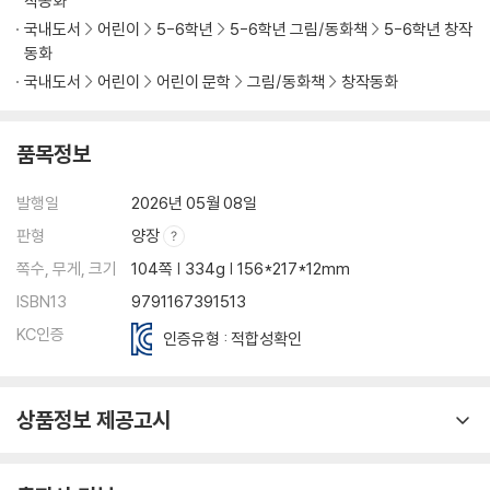
작동화
국내도서
어린이
5-6학년
5-6학년 그림/동화책
5-6학년 창작
동화
국내도서
어린이
어린이 문학
그림/동화책
창작동화
품목정보
발행일
2026년 05월 08일
판형
양장
쪽수, 무게, 크기
104쪽 | 334g | 156*217*12mm
ISBN13
9791167391513
KC인증
인증유형 : 적합성확인
상품정보 제공고시