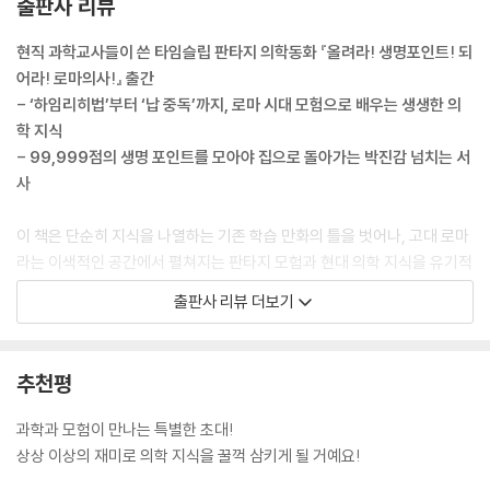
출판사 리뷰
현직 과학교사들이 쓴 타임슬립 판타지 의학동화 『올려라! 생명포인트! 되
어라! 로마의사!』 출간
- ‘하임리히법’부터 ‘납 중독’까지, 로마 시대 모험으로 배우는 생생한 의
학 지식
- 99,999점의 생명 포인트를 모아야 집으로 돌아가는 박진감 넘치는 서
사
이 책은 단순히 지식을 나열하는 기존 학습 만화의 틀을 벗어나, 고대 로마
라는 이색적인 공간에서 펼쳐지는 판타지 모험과 현대 의학 지식을 유기적
으로 결합한 ‘에듀테인먼트’ 도서다. 고등학교에서 과학을 가르치는 이민
출판사 리뷰 더보기
아 교사와 지은지 박사가 공동 집필하여 과학 내용의 전문성과 스토리의
재미를 더했다. 자칫 어려울 수 있는 혈액형의 원리(ABO), 기절의 원인,
비타민 D 결핍, 납 중독의 위험성 등을 어린이의 눈높이에서 에피소드 속
추천평
에 녹여냈다. EBS 중학프리미엄 과학 강사인 주예슬 교사는 추천사를 통
해 “의학 지식을 가장 친근하고 쉬운 언어로 녹여낸 마법 같은 동화”라며
과학과 모험이 만나는 특별한 초대!
“논리적 사고와 생명의 소중함을 동시에 일깨워주는 책”이라고 전했다.
상상 이상의 재미로 의학 지식을 꿀꺽 삼키게 될 거예요!