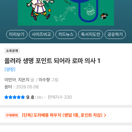
미리보기
사이즈비교
카드뉴스
독서지도안
공유하기
소득공제
올려라 생명 포인트 되어라 로마 의사 1
양장
이민아
지은지
글
이수향
그림
꿈터
2026.05.08.
9.8
판매지수
330
36
[단독] 도라에몽 파우치 (랜덤 1종, 포인트 차감)
구매혜택