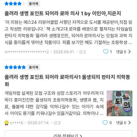
종이책
우리는 아플 때 병원에 가서 적절한 치료를 받고 약을 처방받아 먹는 것을
올려라 생명 포인트 되어라 로마 의사 1 by 이민아,지은지
당연하게 생각합니다. 수많은 시행착오 끝에 발전 한 현대 의학 덕분이지
'이 리뷰는 예스24 리뷰어클럽 서평단 자격으로 도서를 제공받아,직접 읽
요. 그런데 만약 여러분이 로마시대에 뚝 떨어진다면 어떨까요? 엉뚱한 치
고 작성한 리뷰입니다.' 책 소개고대 로마를 배경으로 펼쳐지는 타임슬립
료법이 가득한 그곳에서 어떻게 건강을 지키고 사람들의 생명을 구할 수
판타지 의학동화 '올려라 생명포인트, 되어라 로마의사'는 모험과 과학 지
있을까요?
식을 흥미롭게 엮어낸 작품이다. 피를 보기만 해도 기절하는 초등학생 최
강인은 어느 날 로마제국의 소년 ‘돌아이누스’가 되어, 사람을 살려야만 집
m******************2
2026.06.01.
신고
1
댓글
0
이 책은 피를 무서워하는 주인공과 조금은 수상한 의사 토끼우스가 생명을
으로 돌아갈 수
구하기 위해 펼치는 아찔한 모험을 담았습니다. 주인공과 함께 모험을 시
종이책
작한 여러분에게 한 가지 부탁하고 싶은 것이 있어요. ‘왜’라는 물음을 자주
던져보는 거예요. “내 몸이 어떤 신호를 보냈을까?”, “이 약은 어떻게 내
올려라 생명 포인트 되어라 로마의사1 올생되의 판타지 의학동
몸속 세균과 싸울 까?” 하고 말이죠.
화
게임처럼 설계된 모험 구조와 성장 스토리가 어우러져 더
스스로 질문하고 원리를 깨달을 때, 과학과 의학은 여러분과 소중한 사람
욱더 흥미진진한 올생되의 초등의학동화, 생명과 몸, 치
들의 건강을 지키고 생명을 구할 수 있는 든든한 친구가 된답니다. 얼떨결
료, 돌봄에 대한 감각을 익혀나갈수 있는 이야기 속에
에 시작된 모험에서 주인공이 사람들을 구해냈듯이 여러분도 과학과 따뜻
서 아이도 용기를 키워나갈수 있을거같아요. 의학이나 과
한 마음으로 소중한 생명을 지킬 수 있을 거예요.
학분야에 관심이 많은 아이들이라면 더욱 재미있게 볼수
c****5
2026.07.14.
신고
0
댓글
0
있겠어요. ㅎㅎ모험과 의학/과학의 조합으로 아이들에게
- 과학동화 작가, 현직 고등학교 과학교사 이민아
지식까지 전달해주는 알찬 초등의학동화올려라 생
리뷰 전체보기