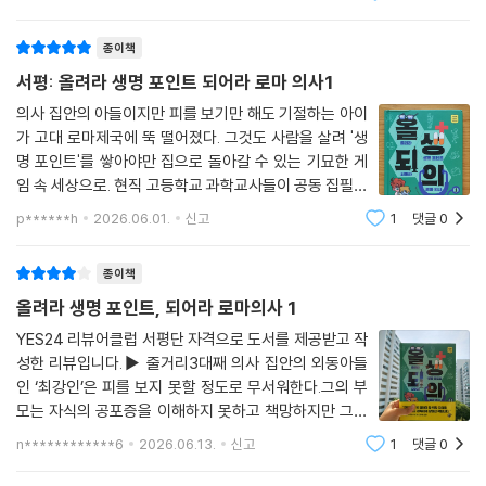
로마시대에서 토끼
된다.
종이책
학부모와 교사의 입장에서도 이 책은 의미가 크다. 아이들이 가장 잘 받아
서평: 올려라 생명 포인트 되어라 로마 의사1
들이는 배움은 ‘설명’보다 ‘이야기’ 속에서 이루어진다. 이 책은 응급처치,
의사 집안의 아들이지만 피를 보기만 해도 기절하는 아이
인체의 구조, 몸의 이상 신호, 잘못된 치료법의 위험성을 직접적으로 훈계
가 고대 로마제국에 뚝 떨어졌다. 그것도 사람을 살려 '생
하지 않는다. 대신 사건 속에 배치하고, 주인공이 실패하고 망설이고 다시
명 포인트'를 쌓아야만 집으로 돌아갈 수 있는 기묘한 게
시도하게 함으로써 독자가 자연스럽게 이해하고 기억하게 만든다. 이는 최
임 속 세상으로. 현직 고등학교 과학교사들이 공동 집필했
근 어린이책에서 중요해진 ‘서사 중심의 학습 경험’이라는 측면에서도 주
다는 서지 정보에 흥미를 느껴 집어 들었다가, 판타지 게
p******h
2026.06.01.
신고
1
댓글
0
임처럼 몰입감 넘치는 전개에 단숨에 마지막 장까지 읽어
목할 만하다. 정보는 이야기 속에서 살아 움직일 때 비로소 오래 남는다.
내려갔다.이야기는 주인공 강인이 로마 시
종이책
이 책은 게임판타지의 문법에 익숙한 오늘의 어린이들에게 친숙한 방식으
올려라 생명 포인트, 되어라 로마의사 1
로 다가가면서도, 생명과 돌봄, 책임과 판단이라는 본질적인 주제를 놓치
지 않는다. 재미를 앞세우되 가볍지 않고, 학습 요소를 품고 있지만 설명적
YES24 리뷰어클럽 서평단 자격으로 도서를 제공받고 작
성한 리뷰입니다.▶ 줄거리3대째 의사 집안의 외동아들
이지 않으며, 빠르게 읽히면서도 읽고 난 뒤 오래 생각하게 만드는 작품이
인 ‘최강인’은 피를 보지 못할 정도로 무서워한다.그의 부
다. 재미와 의미를 동시에 찾는 어린이 독서 시장에서 이 책이 주목받을 이
모는 자식의 공포증을 이해하지 못하고 책망하지만 그의
유가 여기에 있다.
피 공포증은 단순하지 않다.오늘 방과 후 과학 실험은 ‘혈
n************6
2026.06.13.
신고
1
댓글
0
액형 판별하기’였다. 선생님은 채혈침을 하나씩 나눠주고
저자의 말
손끝에 피를 내서 슬라이드에 묻히라고 설