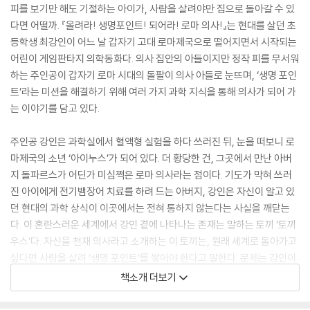
피를 보기만 해도 기절하는 아이가, 사람을 살려야만 집으로 돌아갈 수 있
다면 어떨까. 『올려라! 생명포인트! 되어라! 로마 의사!』는 현대를 살던 초
등학생 최강인이 어느 날 갑자기 고대 로마제국으로 떨어지면서 시작되는
어린이 게임판타지 의학동화다. 의사 집안의 아들이지만 정작 피를 무서워
하는 주인공이 갑자기 로마 시대의 돌팔이 의사 아들로 눈뜨며, ‘생명 포인
트’라는 미션을 해결하기 위해 여러 가지 과학 지식을 통해 의사가 되어 가
는 이야기를 담고 있다.
주인공 강인은 과학실에서 혈액형 실험을 하다 쓰러진 뒤, 눈을 떠보니 로
마제국의 소년 ‘아이누스’가 되어 있다. 더 황당한 건, 그곳에서 만난 아버
지 돌파르스가 어딘가 미심쩍은 로마 의사라는 점이다. 기도가 막혀 쓰러
진 아이에게 전기뱀장어 치료를 하려 드는 아버지, 강인은 자신이 알고 있
던 현대의 과학 상식이 이곳에서는 전혀 통하지 않는다는 사실을 깨닫는
다. 이 혼란스러운 세계에서 강인 곁에 나타나는 존재는 말하는 토끼 ‘토끼
우스’다. 자신을 천재 의사라고 소개하는 이 토끼는, 원래 세계로 돌아가고
싶다면 사람을 살려 ‘생명 포인트’를 쌓아야 한다고 말한다. 문제는 강인이
여전히 피를 무서워하고, 작은 상처만 봐도 체력 포인트가 깎일 만큼 겁이
책소개 더보기
많다는 데 있다. 하지만 목이 막힌 아이를 구하고, 위험한 음식을 막아내고,
병든 소년의 이상 신호를 눈치채는 과정 속에서 그는 조금씩 달라지기 시