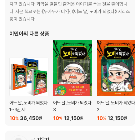
신나지만 끝내 다정한 스토리를 읽으며 학생들에게 “나도 누군가를 도울
치고 있습니다. 과학을 곁들인 즐거운 이야기를 쓰는 것을 좋아합니
수 있다”는 작고 단단한 용기를 건넨다.
다. 지은 책으로는 《누가누가 더?》, 《어느 날, 노비가 되었다》 시리즈
등이 있습니다.
이민아
의 다른 상품
어느 날, 노비가 되었다
어느 날, 노비가 되었다
어느 날, 노비가 되었다
1~3권 세트
3
2
10
36,450
10
12,150
10
12,150
%
%
%
원
원
원
글
지은지