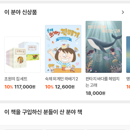
그걸로 충분히 행복합니다.
이 분야 신상품
-과학 동화작가 지은지
초원의 집 세트
숙제 외계인 곽배기 2
판타지 바다를 헤엄치
명
는 고래
10
117,000
10
12,600
1
%
%
원
원
18,000
원
이 책을 구입하신 분들이 산 분야 책