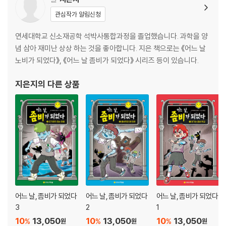
관심작가 알림신청
연세대학교 신소재공학 석박사통합과정을 졸업했습니다. 과학을 양
념 삼아 재미난 상상 하는 것을 좋아합니다. 지은 책으로는 《어느 날
노비가 되었다》, 《어느 날 좀비가 되었다》 시리즈 등이 있습니다.
지은지
의 다른 상품
어느 날, 좀비가 되었다
어느 날, 좀비가 되었다
어느 날, 좀비가 되었다
3
2
1
10
13,050
10
13,050
10
13,050
%
%
%
원
원
원