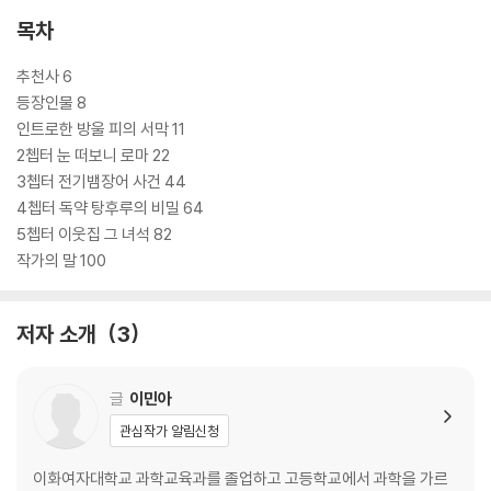
작한다.
목차
이 작품의 가장 큰 매력은 게임처럼 설계된 모험 구조와 동화다운 유머, 그
추천사 6
리고 성장 스토리가 자연스럽게 어우러진다는 점이다. 생명 포인트와 체력
등장인물 8
포인트, 실패하면 더 큰 위기에 빠지는 설정은 독자에게 강한 몰입감을 주
인트로한 방울 피의 서막 11
고, 토끼우스와의 티격태격 대화와 로마식 이름에서 오는 유쾌한 웃음은
2쳅터 눈 떠보니 로마 22
스토리의 리듬을 가볍고 경쾌하게 만든다. 동시에 주인공은 매번 “도망칠
3쳅터 전기뱀장어 사건 44
까, 도와줄까”의 기로 앞에서 선택을 해야 하고, 그 선택들이 쌓이며 한 사
4쳅터 독약 탕후루의 비밀 64
람의 용기와 책임감이 자라난다.
5쳅터 이웃집 그 녀석 82
작가의 말 100
이 책은 지식을 앞세워 설명하기보다, 위기의 순간마다 주인공이 직접 몸
으로 부딪히며 문제를 해결하게 만든다. 그래서 독자들은 ‘공부’보다 먼저
저자 소개
3
‘이야기’를 따라가게 되고, 그 과정에서 자연스럽게 생명, 몸, 치료, 돌봄에
대한 감각을 익히게 된다. 과학과 의학은 이 책에서 목적이 아니라, 모험을
움직이는 장치이자 이야기를 더 흥미롭게 만드는 힘으로 작동한다.
글
이민아
관심작가 알림신청
이 책은 게임판타지의 속도감, 타임슬립 모험의 신선함, 그리고 누군가를
살리고 싶다는 따뜻한 마음을 함께 담은 작품이다. 웃기지만 가볍지 않고,
이화여자대학교 과학교육과를 졸업하고 고등학교에서 과학을 가르