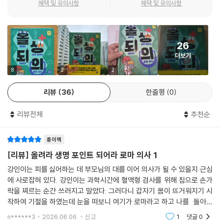
혜택 및 유의사항
혜택 및 유의사항
라! 로마시대 의사로 살아남기』는 바로 그 지점을 파고든다. 주인공은 처음
의학이나 과학 분야에 막 관심을 갖기 시작한 어린이, 혹은 신 나는 모험 동
부터 용감한 아이가 아니다. 피를 보기만 해도 쓰러지고, 실수할까 봐 두려
화를 좋아하는 아이들에게 이 책은 최고의 길잡이가 되어줄 것입니다. 재
워하고, 낯선 세계 앞에서 겁을 먹는다. 그러나 누군가가 아파하고 위험에
미와 감동, 깊이 있는 지식까지 모두 담아낸 이 특별한 이야기가 독자들의
처한 순간, 끝내 외면하지 못하고 몸을 움직인다. 이 책은 그런 과정을 통해
26
삶에 새로운 배움의 문을 활짝 열어주리라 확신하며 강력히 추천합니다.
어린 독자에게 “완벽해서가 아니라 두려워도 움직였기 때문에 용기 있는
더보기
- 주예슬 (EBS 중학프리미엄 과학 강사, 현직 고등학교 생명과학 교사)
것”이라는 메시지를 전한다.
8
2
2
이 작품의 스토리는 아이들이 좋아하는 요건을 잘 살리고 있다. 첫째, 설정
리뷰
36
한줄평
0
이 명확하다. “사람을 살리면 생명 포인트가 오른다”는 핵심 규칙이 이야
기의 목표를 또렷하게 제시해 독자의 집중을 붙든다. 둘째, 에피소드가 짧
리뷰전체
추천순
고 선명하다. 목이 막힌 아이를 구하는 사건, 전기뱀장어 치료 소동, 사파로
만든 탕후루의 위험, 앞집 소년과의 관계 형성 등 각 장면이 뚜렷한 사건 중
종이책
심으로 구성되어 다음 전개를 궁금하게 만든다. 셋째, 유머와 긴장이 균형
[리뷰] 올려라 생명 포인트 되어라 로마 의사 1
을 이룬다. ‘돌아이누스’ 같은 이름에서 오는 말맛, 토끼우스와의 재치 있는
강인이는 피를 싫어하는 데 부모님의 대를 이어 의사가 될 수 있을지 근심
티키타카, 로마식 엉뚱한 상식은 웃음을 만들고, 그 웃음 사이사이에 생존
에 사로잡혀 있다. 강인이는 과학시간에 혈액형 검사를 위해 침으로 손가
의 위기와 선택의 순간이 배치되어 이야기의 밀도를 높인다. 넷째, 주인공
락을 찌르는 순간 쓰러지고 말았다. 그러다니 갑자기 몸이 뜨거워지기 시
이 어린 독자와 맞닿아 있다. 강인은 특별한 영웅이 아니라, 놀림을 받으면
작하여 기절을 하였는데 눈을 떠보니 여기가 로마라고 하고 나를 돌아이
속상하고, 겁이 나면 피하고 싶고, 그래도 인정받고 싶은 평범한 아이다. 그
누스라고 불렀다. 로마 아빠 의사를 대신하여 의학 기술이 없었던 당시의
n******3
2026.06.06.
신고
1
댓글
0
렇기에 독자는 이 모험을 먼 판타지가 아니라 자신의 감정으로 받아들이게