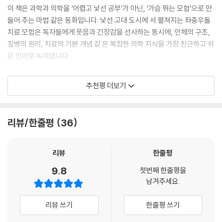
지금 어린이에게 필요한 것은 ‘지식을 외우는 책’이 아니라
이 책은 과학과 의학을 ‘어렵고 낯선 공부’가 아닌, ‘가슴 뛰는 모험’으로 만
두려움을 넘어 생명을 생각하게 하는 이야기
들어 주는 마법 같은 동화입니다. 낯선 고대 도시에 서 펼쳐지는 좌충우돌
치료 모험은 독자들에게 웃음과 긴장감을 선사하는 동시에, 인체의 구조,
『올려라! 생명포인트! 되어라! 로마의사!』는 현대를 살아가는 어린이의 불
질병의 원리, 치료의 기본 개념 같 은 복잡한 의학 지식을 가장 친근하고 쉬
안과 두려움, 게임적 몰입감, 그리고 생명과 돌봄의 가치를 한 편의 흥미진
운 언어로 녹여냅니다.
진한 모험으로 풀어낸 어린이 동화다. 이 책은 단순히 의학 상식을 전달하
는 학습동화에 머물지 않는다. 주인공은 과학실에서 혈액형 실험 도중 쓰
주인공이 사람들을 치료해 '생명 포인트'를 모아야만 현대로 돌아올 수 있
추천평 더보기
러진 뒤 로마의 소년 ‘아이누스’가 되고, 말하는 토끼 ‘토끼우스’와 함께 기
다는 설정은 아이들의 탐구심과 몰입감을 최고조로 끌어올립니다. 다음 장
묘하고도 위험한 세계를 통과한다. 기도가 막힌 아이를 살리고, 엉터리 치
을 넘기지 않고는 견딜 수 없는 강렬한 흡 인력이 독자의 마음을 사로잡습
료법을 막고, 위험한 음식을 알아채고, 몸의 작은 이상 신호를 읽어내는 과
니다.
리뷰/한줄평
36
정은 한 편 한 편이 퀘스트처럼 전개되며 강한 속도감과 몰입감을 만든다.
고대 의학의 지혜와 한계를 현대적인 과학의 눈으로 재해석하 는 과정은
여기에 생명 포인트와 체력 포인트라는 게임적 장치가 더해져, 어린 독자
어린 독자들에게 논리적이고 비판적인 사고 능력을 길러주고, 생명을 다루
들은 마치 이야기 속 주인공과 함께 미션을 수행하듯 책장을 넘기게 된다.
는 일의 책임감과 숭고한 가치까지 자연 스럽게 깨닫게 합니다.
리뷰
한줄평
9.8
무엇보다 이 작품이 지금 더욱 의미 있는 이유는, 오늘의 어린이들이 지식
첫번째 한줄평을
낯선 세상 속에서 문제를 해결하기 위해 끊임없이 질문하고, 도전하며, 시
남겨주세요.
그 자체보다 불안 속에서 어떻게 판단하고 행동할 것인가를 배워야 하는
도하는 주인공의 모습은 우리 아이들에게도 용기와 성장의 태도를 선물합
시대를 살고 있기 때문이다. 아이들은 각종 정보에 쉽게 노출되지만, 실제
니다. 재미있는 이야기 속에 숨겨진 작은 배움의 순간들은 책을 덮은 후에
리뷰 쓰기
한줄평 쓰기
위기 상황에서 무엇이 옳은지, 누군가를 돕기 위해 어떤 선택을 해야 하는
도 오래도록 기억에 남아 아이 들의 지적 호기심을 자극할 것입니다.
지에 대해서는 충분히 훈련받지 못하는 경우가 많다. 『생명포인트를 올려