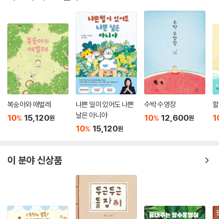
복숭아와 애벌레
나쁜 일이 있어도 나쁜
수박 수영장
할
날은 아니야
10
15,120
10
12,600
1
%
%
원
원
10
15,120
%
원
이 분야 신상품