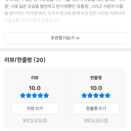
‘점’ 하나로 완성한 관계의 언어
점’, 서로 닮은 모습을 발견하고 반가워했던 ‘공통점’, 그리고 서로의 다름
을 알아가는 ‘차이점'까지. 우리가 친구와 함께 보낸 모든 시간은 저마다의
『내 친구의 모든 점』은 ‘점’이라는 단어를 중심으로 관계의 감정을 확장해
이름표를 가진 소중한 점들입니다.
나간다. 공통점은 서로를 가깝게 만들고, 차이점은 새로운 세계를 발견하
게 한다. 눈물점은 슬픔을 함께 나누는 마음을, 별난점은 서로를 웃게 만드
스티브 잡스는 이런 말을 한 적이 있습니다. “인생의 점들은 미래를 내다보
추천평 더보기
는 특별한 순간을 의미한다. 아이들에게 다소 추상적으로 느껴질 수 있는
며 연결할 수는 없다. 오직 뒤를 돌아볼 때만 그 점들이 연결된 것을 알 수
감정을 ‘점’이라는 쉽고 친숙한 언어로 풀어내며, 관계의 다양한 순간을 직
있다.” 이 그림책을 읽다 보면 그 말의 의미가 가슴에 와닿습니다. 당시에
관적으로 이해할 수 있도록 구성했다. 점 하나하나가 모여 결국 하나의 선
는 그냥 지나치는 순간 같았지만, 나중에 돌아보면 그 모든 순간(점)이 이
리뷰/한줄평
20
이 되듯, 친구와의 시간 역시 작은 순간들이 쌓여 깊은 관계로 이어진다는
어져 소중한 관계(선)를 만들고 있었음을 깨닫게 됩니다.
메시지가 인상적이다.
물론 그 과정이 늘 즐겁기만 한 것은 아닙니다. 때로는 서운함에 ‘시작점’이
리뷰
한줄평
친구를 좋아하는 마음 안에는
멀어지기도 하고, 미안한 마음에 툭 떨어지는 ‘눈물점’이 생기기도 합니다.
10.0
10.0
질투와 서운함도 함께 자란다
하지만 이 책은 우리에게 말해 줍니다. 기쁜 일, 슬픈 일, 행복했던 일들이
모두 연결될 때 비로소 우리만의 아름다운 ‘우정의 별’이 완성된다는 사실
아이들의 친구 관계는 생각보다 훨씬 섬세하다. 누군가와 친해지는 기쁨만
을 말이죠.
리뷰 쓰기
한줄평 쓰기
큼, 멀어질까 봐 불안한 마음도 함께 존재한다. 이 책은 친구를 독점하고 싶
었던 마음, 혼자 남겨진 것 같은 서운함처럼 아이들이 실제로 겪는 감정을
우리의 일상도 마찬가지입니다. 오늘 내가 친구와 나눈 대화 한마디, 함께
혜택 및 유의사항
혜택 및 유의사항
숨기지 않고 담아낸다. 특히 “내가 널 독점하려 했나 봐.”라는 문장은 관계
웃었던 짧은 순간은 모두 우정의 별자리를 만드는 소중한 재료입니다. 이
속 감정을 있는 그대로 인정하게 만든다. 친구를 좋아하기 때문에 생기는