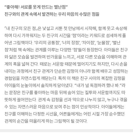
“좋아해! 서로를 웃게 만드는 별난점”
친구와의 관계 속에서 발견하는 우리 마음의 수많은 점들
『내 친구의 모든 점』은 낯설고 서툰 첫 만남에서 시작해, 함께 웃고 속상해
하며 다시 가까워지는 두 친구의 시간을 ‘점’이라는 키워드로 섬세하게 풀
어낸 그림책이다. ‘우리의 공통점’, ‘너의 장점’, ‘차이점’, ‘눈물점’, ‘별난
점’처럼 책 속에는 관계를 이루는 다양한 ‘점’들이 등장한다. 아이들은 친구
와 닮은 모습을 발견하며 반가움을 느끼고, 서로 다른 모습을 이해하며 관
계의 폭을 넓혀 간다. 때로는 서운함 때문에 멀어지기도 하지만, 다시 손을
내미는 과정에서 친구 관계가 단순한 감정이 아니라 함께 배우고 성장하는
경험임을 자연스럽게 깨닫는다. 특히 이 책은 친구 사이의 복잡한 감정을
아이들의 눈높이에서 솔직하게 담아냈다. “내가 널 독점하려 했나 봐.”라
는 문장은 친구를 좋아하는 마음 뒤에 숨어 있는 질투와 서운함까지도 따
뜻하게 끌어안는다. 관계 속 감정을 선과 악으로 나누지 않고, 누구나 겪을
수 있는 자연스러운 마음으로 보여 주는 점이 인상적이다. 아이들에게는
친구를 이해하는 다정한 시선을, 어른들에게는 어린 시절 가장 순수했던
관계의 순간을 떠올리게 하는 그림책이 될 것이다.