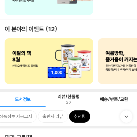
이 분야의 이벤트
12
리뷰/한줄평
도서정보
배송/반품/교환
20
상품정보 제공고시
출판사 리뷰
추천평