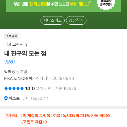
사이즈비교
공유하기
소득공제
피카 그림책
내 친구의 모든 점
양장
박혜성
글그림
FIKAJUNIOR(피카주니어)
2026.05.26.
10.0
판매지수
10,626
20
베스트
유아 top20 4주
[이 계절의 그림책 : 여름] 독서대/마그네틱 카드 케이스
구매혜택
(포인트 차감)