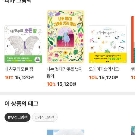
피카 그림책
내 친구의 모든 점
나는 절대 갑옷을 벗지
도레미파솔라시도
행
않아
10
15,120
10
15,120
1
%
%
원
원
10
15,120
%
원
이 상품의 태그
#우정그림책
#창작그림책