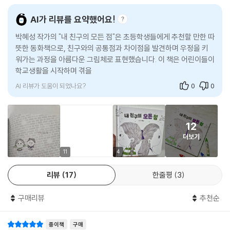
책을 읽으며 우리 주변에 흩어져 있는 나만의 점'들을 하나씩 찾아보길 권
마음이라는 점에서, 아이들은 자신의 감정을 부끄럽게 여기지 않고 자연스
합니다. 그 점들을 정성껏 잇다 보면, 여러분에게도 세상에 하나뿐인 눈부
AI가 리뷰를 요약했어요!
럽게 받아들이게 된다. 감정을 억누르거나 교정하기보다 이해하고 표현하
신 우정의 별이 떠오를 것입니다.
는 방향으로 이끄는 점이 이 책만의 큰 장점이다.
박혜성 작가의 "내 친구의 모든 점"은 초등학생들에게 추천할 만한 따
뜻한 동화책으로, 친구와의 공통점과 차이점을 발견하며 우정을 키
나와 친구의 모든 순간을 소중히 기억할 아이들에게, 다정한 길잡이가 되
워가는 과정을 아름다운 그림체로 표현했습니다. 이 책은 어린이들이
두 가지 색과 한 겹 한 겹의 연필선으로 완성한 감정의 순간들
어 줄 이 책을 기쁘게 추천합니다.
학교생활을 시작하며 겪을 수 있는 서운함과 멀어짐을 극복하고
- 박지숙 (《유튜브하는 어린이》 저자, 파양초 교사)
『내 친구의 모든 점』은 연두색과 보라색 두 가지 색을 중심으로 화면을 구
AI 리뷰가 도움이 되었나요?
0
0
성해 아이들의 감정과 관계 변화에 더욱 집중하게 만든다. 서로 다른 색을
지닌 두 친구는 장면 속에서 자연스럽게 대비되며 각자의 개성과 감정을
선명하게 드러낸다. 복잡한 색을 덜어 낸 화면은 아이들의 표정과 몸짓에
12
시선을 머물게 하고, 친구 사이에 흐르는 미묘한 감정의 결까지 섬세하게
더보기
전달한다. 특히 이 책은 처음부터 끝까지 연필선만으로 작업되어 특유의
11
4
따뜻하고 부드러운 질감을 완성했다. 손의 힘이 그대로 느껴지는 세밀한
선들은 아이들의 작은 움직임과 감정 변화를 더욱 생생하게 담아낸다. 친
리뷰
17
한줄평
3
구를 바라보는 눈빛, 망설이는 손끝, 속상해 고개를 숙인 자세처럼 말보다
먼저 전해지는 감정들이 연필 특유의 섬세한 결을 따라 자연스럽게 살아난
구매리뷰
추천순
다. 완벽하게 정돈된 선이 아닌, 조금씩 흔들리고 겹쳐지는 연필선의 리듬
은 아이들의 서툴지만, 진심 어린 관계를 닮아 있다. 덕분에 독자들은 두 친
종이책
구매