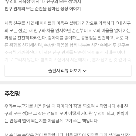
‘우리의 시작점’에서 ‘내 친구의 모든 점’까지
친구 관계의 모든 순간을 담아낸 성장 이야기
처음 친구를 사귈 때 아이들의 마음은 설렘과 긴장으로 가득하다. 『내 친구
의 모든 점』은 새 친구와 처음 인사하던 순간부터 서로의 마음을 알아 가는
과정을 찬찬히 따라간다. 강아지를 좋아하는 공통점을 발견하고, 서로 다
른 취향을 신기해하며, 속상한 마음을 함께 나누는 시간 속에서 두 친구는
조금씩 가까워진다. 이 책은 친구 관계를 단순히 ‘사이좋게 지내는 이야
기’로 그리지 않는다. 함께이고 싶어서 서운해지고, 혼자 남겨진 것 같아 속
상해지는 감정까지도 솔직하게 보여 준다. 『내 친구의 모든 점』은 친구와
출판사 리뷰 더보기
함께 찍어 온 마음의 점들을 하나씩 이어 가며, 결국 ‘내가 제일 좋아하는
내 친구의 모든 점’에 다다르는 이야기다. 아이들은 책 속 친구들의 모습을
통해 관계 안에서 생기는 다양한 감정을 자연스럽게 이해하고 공감할 것이
추천평
다. 무엇보다 인상적인 점은 관계의 회복을 다루는 방식이다. 멀어진 친구
를 향해 먼저 손을 내미는 장면은 친구 관계에서 가장 중요한 용기와 배려
우리는 누군가를 처음 만날 때 저마다의 점'을 찍으며 시작합니다. 《내 친
를 따뜻하게 전한다. 관계는 완벽해서 이어지는 것이 아니라, 서로를 이해
구의 모든 점》은 그 작은 점들이 모여 어떻게 커다란 우정이 되고, 반짝이
하려는 마음 덕분에 계속 이어질 수 있다는 메시지가 깊은 울림을 남긴다.
는 인생의 별이 되는지를 아름답게 보여 주는 책입니다.
공통점, 차이점, 눈물점, 별난점 등
책 속에는 수많은 점이 등장합니다. 처음 짝꿍이 되였을 때의 설레는 ‘시작