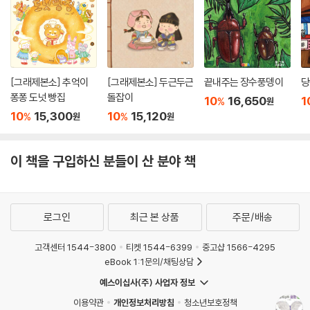
[그래제본소] 추억이
[그래제본소] 두근두근
끝내주는 장수풍뎅이
당
퐁퐁 도넛 빵집
돌잡이
10
16,650
1
%
원
10
15,300
10
15,120
%
%
원
원
이 책을 구입하신 분들이 산 분야 책
로그인
최근 본 상품
주문/배송
고객센터 1544-3800
티켓 1544-6399
중고샵 1566-4295
eBook 1:1문의/채팅상담
예스이십사(주) 사업자 정보
이용약관
개인정보처리방침
청소년보호정책