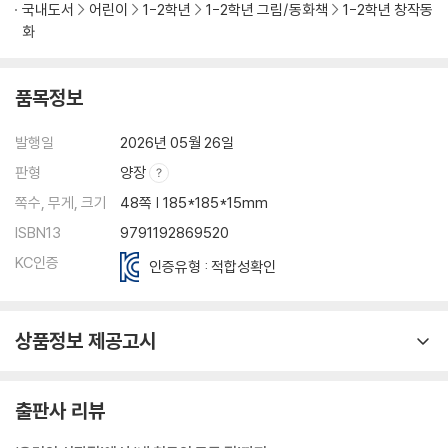
국내도서
어린이
1-2학년
1-2학년 그림/동화책
1-2학년 창작동
화
품목정보
발행일
2026년 05월 26일
판형
양장
쪽수, 무게, 크기
48쪽 | 185*185*15mm
ISBN13
9791192869520
KC인증
인증유형 : 적합성확인
상품정보 제공고시
출판사 리뷰