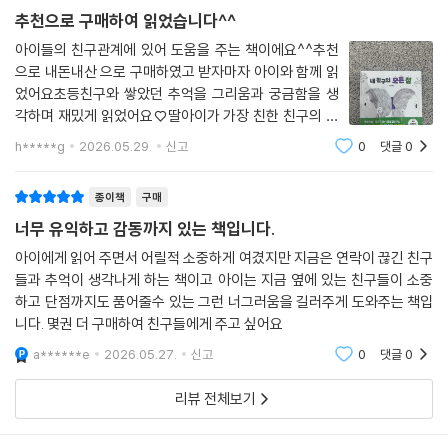
구의 감정을 멀리서 바라보기보다, 바로 곁에서 함께 느끼는 듯한 따뜻한
추천으로 구매하여 읽었습니다^^
몰입감을 경험할 수 있다.
아이들의 친구관계에 있어 도움을 주는 책이에요^^추천
으로 내돈내산 으로 구매하였고 받자마자 아이와 함께 읽
었어요초등친구와 쌓았던 추억을 그리움과 궁금함을 생
각하며 재밌게 읽었어요♡딸아이가 가장 친한 친구의 이
름을 적고선 같이 읽는다며 책가방에 챙기는 모습이너무
h*****g
2026.05.29.
신고
0
댓글
0
좋았어요
종이책
구매
너무 유익하고 감동까지 있는 책입니다.
아이에게 읽어 주면서 어릴적 소중하게 여겼지만 지금은 연락이 끊긴 친구
들과 추억이 생각나게 하는 책이고 아이는 지금 옆에 있는 친구들이 소중
하고 단점까지도 품어줄수 있는 그런 너그러움을 길러주게 도와주는 책입
니다. 몇권 더 구매하여 친구들에게 주고 싶어요
a******e
2026.05.27.
신고
0
댓글
0
리뷰 전체보기