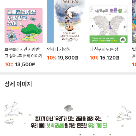
브로콜리지만 사랑받
언제나 기억해
내 친구의 모든 점
별
고 싶어: 두 번째 이야기
을
10
19,800
10
15,120
%
%
원
원
10
13,500
1
%
원
상세 이미지