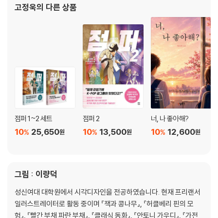
고정욱
의 다른 상품
점퍼 1~2 세트
점퍼 2
너, 나 좋아해?
10
25,650
10
13,500
10
12,600
%
%
%
원
원
원
그림 : 이량덕
성신여대 대학원에서 시각디자인을 전공하였습니다. 현재 프리랜서
일러스트레이터로 활동 중이며 『잭과 콩나무』, 『허클베리 핀의 모
험』, 『빨간 부채 파란 부채』, 『클래식 동화』, 『안토니 가우디』, 『가전