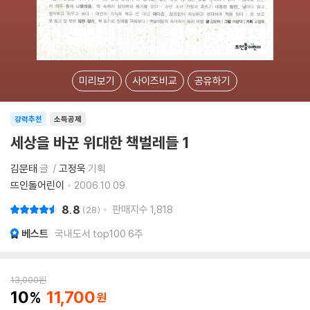
미리보기
사이즈비교
공유하기
강력추천
소득공제
세상을 바꾼 위대한 책벌레들 1
김문태
글
고정욱
기획
뜨인돌어린이
2006.10.09.
8.8
판매지수
1,818
28
베스트
국내도서 top100 6주
13,000
원
10
11,700