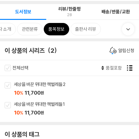
리뷰/한줄평
도서정보
배송/반품/교환
28
자 소개
관련분류
품목정보
출판사 리뷰
이 상품의 시리즈
2
알림신청
전체선택
품절포함
세상을 바꾼 위대한 책벌레들 2
10
11,700
%
원
세상을 바꾼 위대한 책벌레들 1
10
11,700
%
원
이 상품의 태그