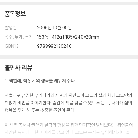
품목정보
발행일
2006년 10월 09일
쪽수, 무게, 크기
153쪽 | 412g | 185*240*20mm
ISBN13
9788992130240
출판사 리뷰
1. 책벌레, 책 읽기의 행복을 깨우쳐 주다
책벌레로 유명한 우리나라와 세계의 위인들이 그들의 삶과 함께 그들만의
책읽기 비법을 이야기한다. 즐겁게 책을 읽을 수 있도록 돕고, 나아가 삶의
행복을 찾게 해 주는 소중한 조언이 된다.
이 책은 독서나 글쓰기 실력의 향상을 위한 단기적인 방법보다는 위인들이
사랑한 독서에 대한 이야기를 담고 있다. 그들은 독서로 유명해지거나 출