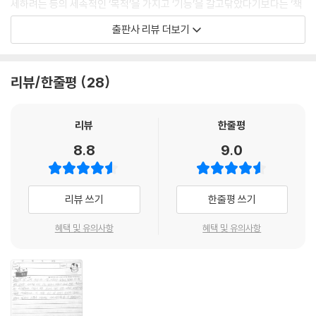
세하려는 등의 세속적인 ‘목적’을 가지고 ‘기능’을 갈고닦았다기보다는 ‘책
읽기’ 그 자체에서 삶의 의미와 즐거움을 찾았던 위대한 책벌레들이다. 또
출판사 리뷰 더보기
그들은 멈출 수 없는 지식 탐구에 대한 열정이나 호기심을 풀기 위해 책 읽
기를 즐겼던 사람들이기도 하다. 진심으로 책을 사랑한 이들의 책 사랑 이
야기를 듣다 보면 어느새 독자들은 책 읽기의 행복과 참맛을 깨달을 수 있
리뷰/한줄평
28
다.
2. 책벌레, 아이들을 위한 독서 멘토가 되다
리뷰
한줄평
8.8
9.0
세계의 유명 위인들이 우리 아이들의 독서 멘토가 된다! 위인들과 아이들
이 함께하는 독서 토론의 장이 열린다!
리뷰 쓰기
한줄평 쓰기
이 책은 한 위인과 아이들의 만남으로 시작된다. 아이들은 위인들을 친근
한 할아버지 할머니처럼 편하게 대하며 궁금한 것들을 자유롭게 질문한다.
혜택 및 유의사항
혜택 및 유의사항
그러면 위인은 각 아이들의 수준에 맞게 아이들 입장에서 대답해 준다. 위
인들은 힘들고 부끄러웠던 이야기도 서슴지 않는다. 그래야만 위인이 특별
한 환경에서 살아온 게 아니라 자신들과 하나 다를 것 없는, 혹은 더 어려운
상황에서 노력으로 성공했다는 것을 아이들에게 더욱 실감 나게 느낄 수
있기 때문이다. 자신들이 처했던 어려움을 극복할 수 있도록 도와주고, 힘