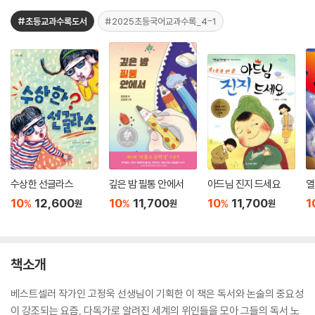
#초등교과수록도서
#2025초등국어교과수록_4-1
수상한 선글라스
깊은 밤 필통 안에서
아드님 진지 드세요
열
10
12,600
10
11,700
10
11,700
1
%
%
%
원
원
원
책소개
베스트셀러 작가인 고정욱 선생님이 기획한 이 책은 독서와 논술의 중요성
이 강조되는 요즘, 다독가로 알려진 세계의 위인들을 모아 그들의 독서 노