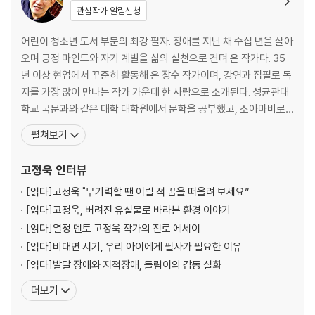
관심작가 알림신청
어린이 청소년 도서 부문의 최강 필자. 장애를 지닌 채 수십 년을 살아
오며 긍정 마인드와 자기 계발을 삶의 실천으로 견뎌 온 작가다. 35
년 이상 현업에서 꾸준히 활동해 온 장수 작가이며, 강연과 집필로 독
자를 가장 많이 만나는 작가 가운데 한 사람으로 소개된다. 성균관대
학교 국문과와 같은 대학 대학원에서 문학을 공부했고, 소아마비로
인해 중증 장애를 갖게 되었지만 각종 사회활동으로 장애인이 차별
펼쳐보기
받지 않는 세상을 만들기 위해 노력하고 있다. 문화일보 신춘문예에
단편소설이 당선되어 작가가 되었고, 장애인을 소재로 한 동화를 많
고정욱
인터뷰
이 발표해 새로운 장르를 개척했다는 평가를 받는다. 『
[읽다]
고정욱 "무기력할 땐 어릴 적 꿈을 떠올려 보세요”
[읽다]
고정욱, 버려진 유실물로 바라본 환경 이야기
[읽다]
열정 멘토 고정욱 작가의 진로 에세이
[읽다]
비대면 시기, 우리 아이에게 필사가 필요한 이유
[읽다]
발달 장애와 지적장애, 들림이의 감동 실화
더보기