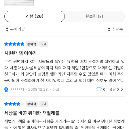
들었던 인생의 빛이 되어 준 책들과 그 책들을 효과적으로 읽을 수 있는 방
법에 대한 위인들의 이야기를 듣고 아이들은 그들을 자신의 진정한 멘토로
리뷰
26
한줄평
2
삼고 닮으려 노력하게 된다.
구매리뷰
추천순
종이책
구매
시원한 책 이야기
우선 평범하지 않은 사람들의 책읽는 요령을 마치 소설처럼 설명하고 있
다. 세종대왕,나폴레옹이 마치 책의 저자 처럼 1인칭으로 대화하는 기법이
친근하게 와 닿앗다 설명을 했더라면 지루할 수도 있었을 텐데 마치 주인
공이되어 소설화하여 참 재미있었다. 그리고 책에 대한 정보도 많이 얻었
다.
i******1
2008.12.28.
신고
0
댓글
0
종이책
구매
세상을 바꾼 위대한 책벌레들
책벌레...책을 좋아하는 사람을 가리키는 말..＜세상을 바꾼 위대한 책벌레
들＞ 이 책은 역사적으로 유명한 책벌레들 즉, 위인들을 소개하는 글이다.