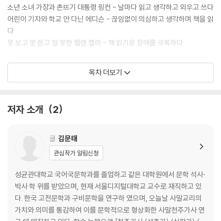
소년 소녀 가장과 촌뜨기 대통령 링컨 - 날마다 읽고 생각하고 외우고 쓰다
어린이 기자와 학교 안 다닌 에디슨 - 끊임없이 의심하고 생각하며 책을 읽
다
못 보고 못 듣고 말 못한 헬렌 켈러 - 책 읽기로 장애를 극복하다
책벌레들의 속닥속닥 독서비법!
목차 더보기
저자 소개
2
글
김문태
관심작가 알림신청
성균관대학교 국어국문학과를 졸업하고 같은 대학원에서 문학 석사·
박사 학 위를 받았으며, 현재 서울디지털대학교 교수로 재직하고 있
다. 한국 고전문학과 구비문학을 연구하 였으며, 오늘날 사말교리의
가치와 의미를 통감하여 이를 문학적으로 형상화한 사말천주가사 연