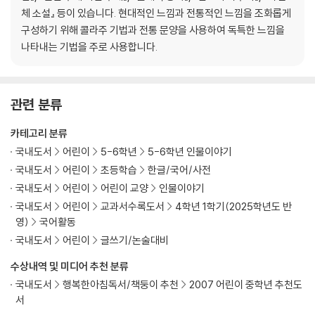
체 소설』 등이 있습니다. 현대적인 느낌과 전통적인 느낌을 조화롭게
구성하기 위해 콜라주 기법과 전통 문양을 사용하여 독특한 느낌을
나타내는 기법을 주로 사용합니다.
관련 분류
카테고리 분류
국내도서
어린이
5-6학년
5-6학년 인물이야기
국내도서
어린이
초등학습
한글/국어/사전
국내도서
어린이
어린이 교양
인물이야기
국내도서
어린이
교과서수록도서
4학년 1학기(2025학년도 반
영)
국어활동
국내도서
어린이
글쓰기/논술대비
수상내역 및 미디어 추천 분류
국내도서
행복한아침독서/책둥이 추천
2007 어린이 중학년 추천도
서