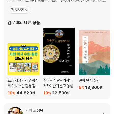
구 에 매진하고 있다. 학술 논문으로 「천주가사 〈션죵가〉·〈심판가〉·〈공
심판가〉의 창작 기반 고찰」, 「삼국유사 소재 대비적 인물의 득도 양
펼쳐보기
상」, 「북한의 고전문학 전통과 국어교과교육의 현장」등을 발표하였
고, 학술 저서로 『삼국유사의 시가와 서사문맥 연구』, 『삼국유사 인문
김문태
의 다른 상품
학 즐기기』, 『되새겨보는 우리 건국신화』, 『국문학연
초등 개정 교과 연계 사
천주교 사말교리서의
길이 된 세 청년
회 역사 수업 활용 필독
저작기반과 순교 영성
5
13,300
%
원
서 세트
10
44,820
10
22,500
%
%
원
원
기획
고정욱