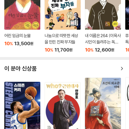
어린 임금의 눈물
나눔으로 따뜻한 세상
내 이름은 264 (이육사
후
을 만든 진짜 부자들
시인이 들려주는 독립
특
10
13,500
%
원
운동 이야기)
10
11,700
10
12,600
1
%
%
원
원
이 분야 신상품