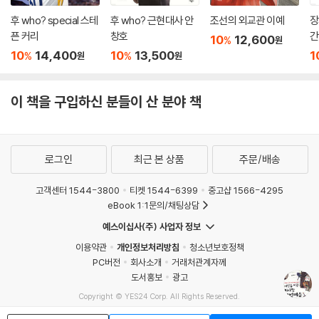
후 who? special 스테
후 who? 근현대사 안
조선의 외교관 이예
장
픈 커리
창호
간
10
12,600
%
원
10
14,400
10
13,500
1
%
%
원
원
이 책을 구입하신 분들이 산 분야 책
로그인
최근 본 상품
주문/배송
고객센터 1544-3800
티켓 1544-6399
중고샵 1566-4295
eBook 1:1문의/채팅상담
예스이십사(주) 사업자 정보
이용약관
개인정보처리방침
청소년보호정책
PC버전
회사소개
거래처관계자께
도서홍보
광고
Copyright © YES24 Corp. All Rights Reserved.
MATOM5