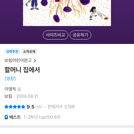
사이즈비교
공유하기
강력추천
소득공제
보림어린이문고
할머니 집에서
양장
이영득
글
보림
2006.08.21.
9.5
판매지수
3,168
19
베스트
1-2학년 top100 6주