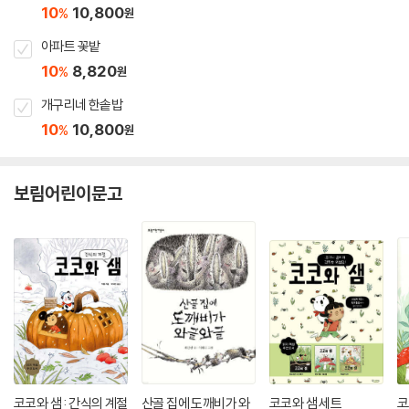
10
10,800
%
원
아파트 꽃밭
10
8,820
%
원
개구리네 한솥밥
10
10,800
%
원
보림어린이문고
코코와 샘 : 간식의 계절
산골 집에 도깨비가 와
코코와 샘 세트
코