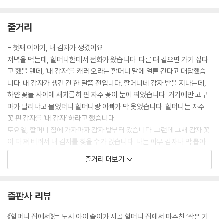
줄거리
- 첫째 이야기, 내 감자가 생겼어요
저녁을 먹는데, 할머니한테서 전화가 왔습니다. 다른 때 같으면 가기 싫다
고 했을 텐데, ‘내 감자’를 캐러 오라는 할머니 말에 얼른 간다고 대답했습
니다. 내 감자가 생긴 건 한 달쯤 전입니다. 할머니네 감자 밭을 지나는데,
하얀 꽃들 사이에 새치름히 핀 자주 꽃이 눈에 띄었습니다. 거기에만 고구
마가 달리냐고 물었더니 할머니랑 아빠가 막 웃었습니다. 할머니는 자주
꽃 핀 감자를 ‘내 감자’ 하라고 했습니다.
토요일, 할머니 집에 가자마자 감자 밭부터 갔습니다. 그런데 그새 감자 꽃
이 다 져 버려서 내 감자를 찾을 수가 없습니다. 나는 아무 감자나 막 뽑아
보다가 골이 나서 감자 하나를 홱 내던졌습니다. 도대체 내 감자는 어디로
줄거리 더보기
간 걸까요?
- 둘째 이야기, 또글또글 망개 목걸이
출판사 리뷰
할머니랑 아빠 엄마는 밭에 일하러 가고, 나 혼자 집을 보고 있을 때였습니
다. 피융! 자그마한 구슬 같은 게 날아와 내 이마를 정통으로 맞혔습니다.
《할머니 집에서》는 도시 아이 솔이가 시골 할머니 집에서 마주친 ‘작은 기