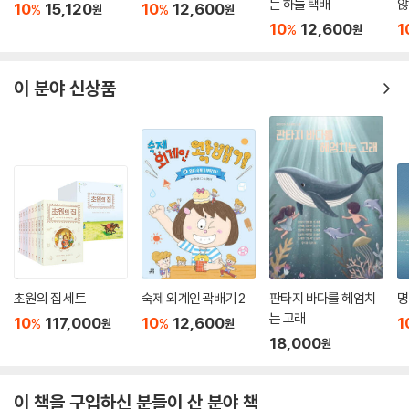
“기다려라. 히히히.” 말풍선을 단 거며, 상구네 닭의 ‘파란만장한 역사
는 하늘 택배
않
10
15,120
10
12,600
%
%
원
원
(!)’를 유아용 교재에서나 볼 수 있는 ‘그림 연결하기’로 한눈에 들어오게
10
12,600
1
%
원
처리한 것 들이 좋은 예입니다.
이 분야 신상품
김동수는 《감기 걸린 날》로 데뷔할 때부터, 아이 마음을 표현하는 능력이
탁월하고, 아이 캐릭터를 사랑스럽게 그려 낸다는 평가를 받아 왔습니다.
보기 드물게 동심이 살아 있는 작가라는 말이 되겠지요.
이번 《할머니 집에서》 역시 김동수의 장기가 유감없이 발휘되어 있습니다.
언뜻 보기엔 단숨에 쓱싹쓱싹 그려 버린 것 같지만, 책장을 넘기다 보면 결
코 허투루 그린 그림이 아니라는 것을 금방 눈치 챌 수 있을 것입니다. 조금
다른 이야기이긴 하지만, 김동수는 이번 작업을 하면서 동식물의 생태적인
특징이며 밭둑이나 닭장 모습 들을 단순하면서도 정확하게 표현하느라 꽤
나 애를 먹었다고 합니다. 솔이처럼 도시에서 나고 자란 터라 농촌을 제대
로 알 리 없는 그는 정확한 묘사를 위해 여러 번 수정 작업을 거쳤습니다.
초원의 집 세트
숙제 외계인 곽배기 2
판타지 바다를 헤엄치
명
보는 사람이야 무심코 지나칠 수도 있겠지만, 자주감자는 줄기에서도 자줏
는 고래
10
117,000
10
12,600
1
%
%
원
원
빛이 돈다는 것, 식물마다 어긋나기, 돌려나기, 마주나기 하는 식으로 잎차
18,000
원
례가 다르다는 것 들이 그림으로 잘 표현되어 있습니다.
이 책을 구입하신 분들이 산 분야 책