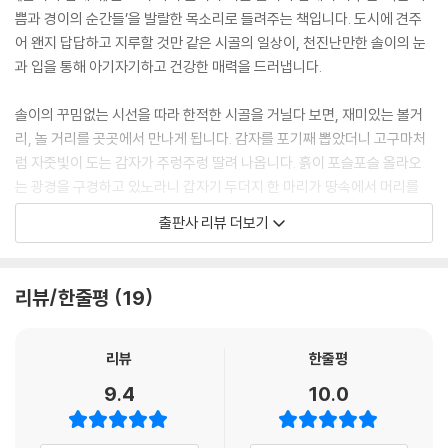
보나마나 할머니 뒷집에 사는 상구 짓입니다. 상구는 풀빛 구슬처럼 생긴
쁨과 경이의 순간들’을 발랄한 목소리로 들려주는 책입니다. 도시에 견주
그것이 망개 열매라고 했습니다. 상구가 망개 열매를 와삭와삭 씹어 삼키
어 왠지 답답하고 지루할 것만 같은 시골의 일상이, 천진난만한 솔이의 눈
는 걸 보고 따라 했다가 괜히 입맛만 버렸습니다. “촌뜨기! 이런 건 너나 먹
과 입을 통해 아기자기하고 건강한 매력을 드러냅니다.
어!” 나는 망개를 마당에 확 뿌려 버렸습니다.
나는 밭으로 쪼르르 달려가 할머니한테 다 일러바쳤습니다. 그런데 할머니
솔이의 꾸밈없는 시선을 따라 한적한 시골을 거닐다 보면, 재미있는 볼거
는 오히려 나를 나무랍니다. 알고 보면 상구가 생각이 깊은 아이라나요. 엄
리, 놀 거리를 곳곳에서 만나게 됩니다. 감자를 포기째 뽑았더니 고구마처
마 아빠가 서울에서 식당을 하느라 자주 못 오는데도 상구는 우는소리 한
럼 자줏빛이 도는 감자가 주렁주렁 딸려 나옵니다. 흙이 포슬포슬 올라오
번 안 한답니다. 점심때가 되어 집에 돌아왔더니 마루에 목걸이 하나가 놓
는 광경을 구경하고 있노라니 갑자기 두더지 한 마리가 땅속에서 머리를
여 있습니다. 망개 열매로 만든 목걸이입니다. 앗, 혹시 상구?
쏙 내밉니다. 시골 아이 상구가 솔이에게 건네는 선물은 또 어떻습니까. 어
출판사 리뷰 더보기
떤 날은 망개 열매로 만든 목걸이를 아무도 모르게 마루에 놓고 가더니만,
- 셋째 이야기, 말 잘 듣는 호박
또 어떤 날은 금방 낳은 달걀 한 알을 솔이에게 내밉니다. ‘경상도 머스마’
볕이 뜨거운 한낮, 새끼줄을 잘라 든 할머니를 따라 호박 구덩이에 갔습니
아니랄까 봐 예고도 없이 불쑥, 무뚝뚝한 말과 함께요.
리뷰/한줄평
19
다. 그런데 할머니가 갑자기 무서운 표정을 지으며 새끼줄로 호박 덩굴 때
리는 시늉을 합니다. “이놈! 개똥도 묻어 주었구만, 호박 하나 못 맺고 여태
하지만 솔이의 시골 나들이가 처음부터 이렇게 즐겁고 신났던 건 아니었습
뭐 하누?” 할머니는 수꽃만 줄줄이 피어서 열매 하나 못 맺게 생긴 호박을
니다. 솔이도 여느 도시 아이와 다름없어서 아빠 엄마가 시골에 가자고 할
리뷰
한줄평
겁준 거라고 했습니다. 조금 있으면 호박이 할머니 말을 알아듣고 암꽃을
때마다 살래살래 고개부터 젓곤 했던 거지요. 솔이에게 시골은 마루에 서
9.4
10.0
피울 거라나요.
면 산만 보이는 곳, 같이 놀 동무 하나 없어서 하루 종일 심심한 곳일 뿐이
할머니랑 집으로 돌아왔더니, 엄마 아빠는 아까 그대로 마루에서 낮잠을
었습니다. 할머니 뒷집에 사는 상구랑도 처음엔 영 마음이 안 맞았습니다.
자고 있습니다. 나는 새끼줄로 엄마 배 때리는 시늉을 했습니다. “에이! 호