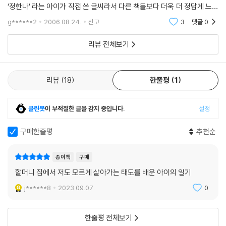
작은 산골 마을에서 나고 자란 작가 이영득은 우리네 농촌이며 산과 들에
‘정한나’ 라는 아이가 직접 쓴 글씨라서 다른 책들보다 더욱 더 정답게 느껴
대한 애정이 남다릅니다. 숲 해설가로 활동하면서 우리 풀꽃에 관한 책을
진다. 이 책은 어른 아이 모두 좋아할 책인 것 같다. 어른들에게는 어린시
g******2
2006.08.24.
신고
3
댓글
0
쓰기도 했던 그가 이번엔 초등학교 입학 무렵 아이들에게 아기자기하고 사
랑스러운 농촌 이야기를 들려줍니다.
리뷰 전체보기
무언가를 사랑하는 마음이 크다 보면, 저도 모르게 목에 힘이 들어가고 목
소리가 커지기 십상입니다. 말하는 사람이야 감격스러울지 모르지만, 듣는
리뷰
18
한줄평
1
사람은 귀를 열고 있는 것 자체가 이만저만 고역이 아닐 때가 많습니다. 하
지만 이영득은 놀라우리만큼 완벽하게 자기 목소리를 낮춥니다. 천진난만
클린봇
이 부적절한 글을 감지 중입니다.
설정
한 꼬마 아이 솔이 뒤에 숨어서 아이 눈에 비친 농촌 이야기, 아이 마음에
새겨진 농촌의 빛깔을 어린 독자들 앞에 선물 꾸러미처럼 풀어 놓습니다.
구매한줄평
추천순
솔이의 시골 나들이는 할머니를 만난다는 기대감과 시골에 대한 서먹서먹
종이책
구매
한 감정이 뒤섞여 있습니다. 이야기가 시작될 때만 해도 시골에 대한 심리
할머니 집에서 저도 모르게 살아가는 태도를 배운 아이의 일기
적인 거리가 제법 크지만, 솔이가 할머니와 함께 밭일을 하고 시골 아이 상
구와 어울리는 사이에 조금씩 거리가 좁혀집니다. 그 과정을 노골적이거나
j******8
2023.09.07.
0
교훈적으로 드러내지 않고 이야기 속에 은근하게 깔아 놓고 있다는 점이
이 이야기의 장점입니다.
한줄평 전체보기