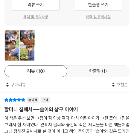
어쩌다 마주치기만 하면 바보처럼 숨어 버리는 상구가 솔이 눈에는 영락없
리뷰 쓰기
한줄평 쓰기
박 같은 엄마, 호박 같은 동생이라도 하나 낳아 주지.” 할머니가 나를 보고
는 ‘촌뜨기’에 불과했던 거지요.
껄껄 웃습니다. 엄마, 아빠는 어리둥절한 얼굴로 서로를 바라봅니다.
할머니를 볼 수 있다는 것만 빼면 내키는 게 하나도 없는 시골 나들이. 하지
혜택 및 유의사항
혜택 및 유의사항
만 솔이는 주말마다 아빠 엄마를 따라나설 수밖에 없습니다. 감자며 들깨
- 넷째 이야기, 꼬꼬꼬, 닭이 아파요
며 호박 같은 작물들을 할머니 혼자 가꾸고 거두는 게 여간 힘에 부치는 일
어느 날 상구네 집에서 힘없는 닭 소리가 들려옵니다. 상구네 집으로 냉큼
이 아니거든요.
달려가 봤더니 상구가 울상을 짓습니다. “솔아, 닭들이 설사병 났다. 닭 잘
키우고 있어야 엄마 아빠가 빨리 온다 했는데…….” 상구랑 나는 메뚜기를
이야기가 시작될 때만 해도 솔이는, 할머니가 애써 가꾼 감자를 홱 내던지
잡아서 닭들에게 줍니다. 다른 닭들은 정신없이 먹어 대는데, 유독 암탉 한
는가 하면, 어리숙한 상구를 “촌뜨기!”라고 놀려 댑니다. 하지만 솔이는 시
마리만 꼼짝도 하지 않습니다.
간이 흐를수록 시골의 일상과 사람들에게 조금씩 마음을 열기 시작합니다.
할머니한테 얘기했더니, 이질풀을 썰어서 모이에 섞어 주면 설사병이 낫는
리뷰
18
한줄평
1
할머니를 따라다니며 재미있고 신기한 것들을 보고 듣는 사이에, 호적수이
다고 했습니다. 상구랑 나는 할머니가 일러 준 대로 이질풀을 뜯어다가 닭
던 상구랑 다투기도 하고 산과 들을 쏘다니기도 하는 사이에, 저도 모르게
에게 주었습니다. 다음 날, 아빠가 차 시동을 거는데, 상구가 뛰어옵니다.
구매리뷰
추천순
마음으로 시골을 받아들이게 된 것이지요. 솔이가 변해 가는 과정은 네 편
상구가 닭이 물똥을 덜 싼다며, 달걀 하나를 쑥 내밉니다. 금방 낳아서 따뜻
의 에피소드가 하나씩 펼쳐질 때마다 은근히, 자연스럽게 드러납니다.
한 달걀이 꼭 상구 마음 같습니다.
종이책
구매
할머니 집에서---솔이와 상구 이야기
* 마음으로 그려 낸 우리 농촌, 소리 없이 아이 마음에 다가서는 농촌 이야
이 책은 우선 보면 그림이 참 인상 깊다. 마치 어린아이가 그린 듯이 그림을
기
그려서 참 재미있다. 앞표지 글씨와 중간의 작은 제목들을 다른 책들처럼
그냥 정해진 글씨체로 쓴 것이 아니고 책의 주인공인 ‘솔이’와 같은 또래인