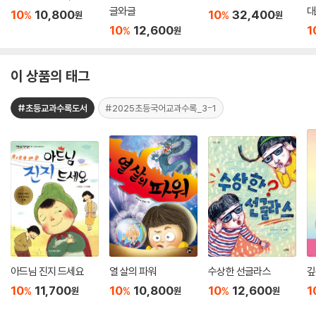
글와글
대
10
10,800
10
32,400
%
%
원
원
10
12,600
1
%
원
이 상품의 태그
#초등교과수록도서
#2025초등국어교과수록_3-1
아드님 진지 드세요
열 살의 파워
수상한 선글라스
깊
10
11,700
10
10,800
10
12,600
1
%
%
%
원
원
원