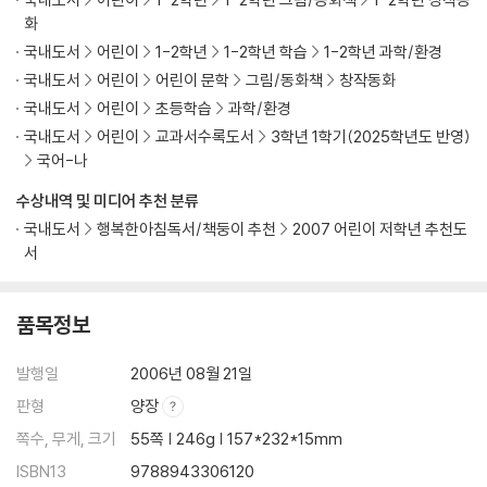
화
국내도서
어린이
1-2학년
1-2학년 학습
1-2학년 과학/환경
국내도서
어린이
어린이 문학
그림/동화책
창작동화
국내도서
어린이
초등학습
과학/환경
국내도서
어린이
교과서수록도서
3학년 1학기(2025학년도 반영)
국어-나
수상내역 및 미디어 추천 분류
국내도서
행복한아침독서/책둥이 추천
2007 어린이 저학년 추천도
서
품목정보
발행일
2006년 08월 21일
판형
양장
쪽수, 무게, 크기
55쪽 | 246g | 157*232*15mm
ISBN13
9788943306120