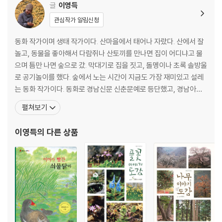
글
이영득
관심작가 알림신청
동화 작가이며 생태 작가이다. 산마을에서 태어나 자랐다. 산에서 잘
놀고, 동물을 좋아해서 다람쥐나 산토끼를 만나면 집이 어디냐고 물
으며 틈만 나면 숲으로 갔. 막대기로 집을 짓고, 돌멩이나 초록 솔방울
로 공기놀이를 했다. 숲에서 노는 시간이 지금도 가장 재미있고 설레
는 동화 작가이다. 동화로 경남신문 신춘문예로 등단했고, 경남아동
문학상, 청소년도서저작상, 한국안데르센상을 받았다. 그림책 『오리
펼쳐보기
할머니와 말하는 알』, 『강마을 아기 너구리』, 동화책 『할머니 집에
서』, 『봄 숲 놀이터』, 『학교 뒷산에 오솔길이 있어』, 『새콤달콤 딸기
이영득
의 다른 상품
야』, 자연을 담은 책 『풀꽃 이야기 도감』,