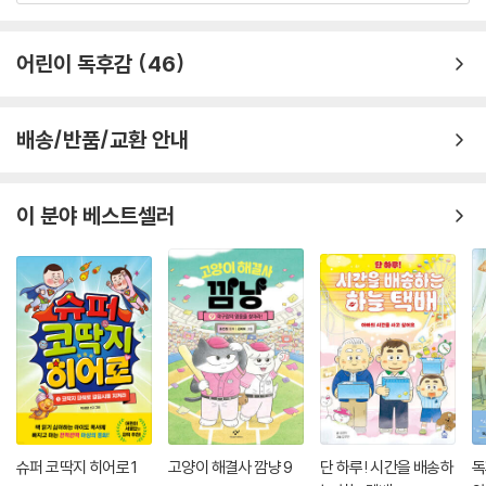
이 책에서 우리 농촌은 생태 정보의 장도 아니고, 꼭 지켜 내야 할 우리 것
도 아닙니다. 너무 차갑지도 뜨겁지도 않은 곳, 너무 가깝지도 멀지도 않은
어린이 독후감
46
곳에 솔이네 할머니 집이 있습니다. 대부분 도시에서 나고 자란 요즘 아이
들에게, 시골에서도 재미있는 볼거리, 놀 거리를 만날 수 있노라고, 솔이
할머니며 상구며 감자며 호박 같은 건강한 친구들이 시골에 있노라고 말하
배송/반품/교환 안내
는 책이 《할머니 집에서》입니다.
이 분야 베스트셀러
* 그림 일기장에서 가져온 듯한 천진난만한 그림
《할머니 집에서》는 아이가 직접 그린 것 같은 천진난만한 그림으로 가득합
니다. 아이들이 즐겨 쓰는 연필과 색연필을 재료로 선택한 것하며, 손에 힘
을 잔뜩 줘 봐야 자꾸만 빼뚤빼뚤해지는 아이 그림을 똑 닮은 것하며, 언뜻
보기엔 정말 아이 솜씨가 아닌가 하는 생각이 들 정도입니다.
그런데 가만 들여다보면, 그림체만 그런 게 아니라 거기 담긴 마음조차 헤
실헤실 웃음을 베어 문 개구쟁이 어린 아이의 마음, 딱 그것입니다. 감나무
뒤에 숨은 상구를 놀래 주려고 살금살금 까치발을 들고 가는 솔이 모습에
슈퍼 코딱지 히어로 1
고양이 해결사 깜냥 9
단 하루! 시간을 배송하
독