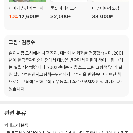
이마가 빨간 쇠물닭아
풀꽃 이야기 도감
나무 이야기 도감
10
12,600
32,000
33,000
%
원
원
원
그림 : 김동수
솔이처럼 도시에서 나고 자라, 대학에서 회화를 전공했습니다. 2001
년에 한국출판미술대전에서 대상을 받으면서 어린이 책에 그림 그리
는 일을 시작했습니다. 2002년에는 처음 쓰고 그린 그림책 『감기 걸
린 날』로 보림창작그림책공모전에서 우수상을 받았습니다. 펴낸 책
으로는 그림책 『천하무적 고무동력기』와 『으랏차차 탄생 이야기』가
있습니다.
관련 분류
카테고리 분류
국내도서
어린이
1-2학년
1-2학년 그림/동화책
1-2학년 창작동