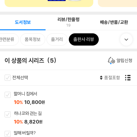
리뷰/한줄평
도서정보
배송/반품/교환
19
관련분류
품목정보
줄거리
출판사 리뷰
이 상품의 시리즈
5
알림신청
전체선택
품절포함
할머니 집에서
10
10,800
%
원
히나코와 걷는 길
10
8,820
%
원
말해 버릴까?