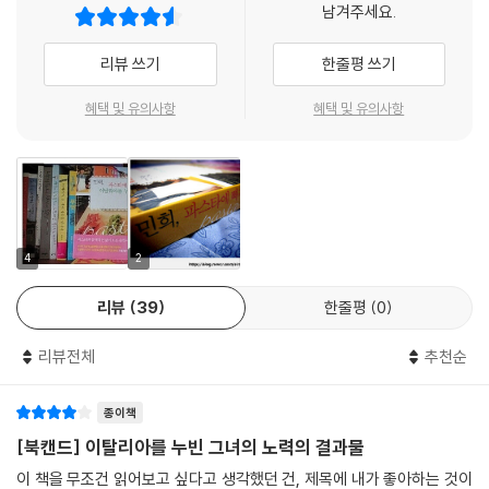
남겨주세요.
어질러진 식탁은 그대로 놓아둔 채 특별한 주제도 없이 이어지는 소소한
한 저자는 오랜 세월 같은 자리에서 같은 음식을 만들어온 이들이 보여준
이야기들에 다 같이 웃었다. 일곱 살짜리 막내 세레나는 이젠 지겨워 죽겠
삶에 대한 긍정성에서 자신의 여행을 일회성 이벤트가 아니라 새 삶의 자
리뷰 쓰기
한줄평 쓰기
다는 표정을 짓고 있었고, 할머니와 피오렐라의 엄마는 남은 접시들을 차
양분으로 만들어갈 태도를 배우고 돌아온다.
곡차곡 포개어 부엌으로 가져가기 시작했다. (중략)
혜택 및 유의사항
혜택 및 유의사항
아마 아주 오랜 후에 내가 이 마을에 다시 온다고 해도 피오렐라네는 오늘
이 책은 저자의 여행기뿐만 아니라 지역별, 모양별 파스타의 종류와 그에
할머니가 그랬듯이 주말이면 이른 아침부터 누군가 식사 준비를 시작할 테
어울리는 다양한 소스, 파스타를 만드는 밀가루 등 파스타 전반에 대한 정
고, 정오가 되면 온 식구가 다 모여 몇 시간이고 식사를 즐기겠지. 캄파니아
보를 충실히 담고 있어 ‘이야기가 있는 파스타 백과사전’이라고도 부를 만
사람들은 오래전부터 그래 왔으니까. --- pp.120-122
하다. 이 책을 읽은 독자라면 누구나 이탈리안 레스토랑의 두꺼운 메뉴판
을 두려움 없이 열어볼 수 있을 것이다.
하지만 몇 번 해봤으니 그만큼 수월할 거라는 내 짐작은 시작부터 폭격을
4
2
맞았다. 나침반만 쓰던 배낭여행객이 최첨단 내비게이션에 흥분해 지시대
『민희, 파스타에 빠져 이탈리아를 누비다』의 다양한 맛
로만 따라 가다가 산속에 갇히기를 몇 번이나 반복했고, 열의 아홉은 말리
리뷰
39
한줄평
0
도시의 고급 레스토랑에서 시골 마을의 작은 주방까지
던 스틱 자동차를 고집하다가 브레이크와 클러치를 동시에 사용하는 무지
발로 뛰며 배운 이탈리아 파스타의 모든 것
를 발휘해 보닛에서 연기가 피어오르기도 했다. 여행을 떠나기 전의 자신
리뷰전체
추천순
여행에 앞서 이탈리아 각지의 파스타 문화를 꼼꼼히 조사한 저자는 북부,
감은 다 어디로 사라지고 고속도로 갓길에서 엉엉 울던 내 모습이란. 게다
중부, 남부를 대표할 수 있는 파스타들을 고르고, 그것들을 가장 전통적인
가 이탈리아 사람들이 아무리 거지같이 운전을 한다고 소문이 났대도 이렇
종이책
방식으로 만드는 지역을 찾아 중심 경로를 짰다. 캄파니아, 시칠리아, 토스
게 본능적으로 무개념 운전을 하는 인종은 정말이지 처음 봤다. 일단 운전
카나, 에밀리아-로마냐, 리구리아가 이렇게 해서 정해진 5개의 주(州)이
[북캔드] 이탈리아를 누빈 그녀의 노력의 결과물
대를 잡으면 충격과 분노 사이를 오가며 하루에도 열 번씩 도를 닦아야 했
다. 이와 함께 대량 생산된 건파스타보다는 그 자리에서 손으로 만든, 기왕
이 책을 무조건 읽어보고 싶다고 생각했던 건, 제목에 내가 좋아하는 것이
다. --- pp.152-153