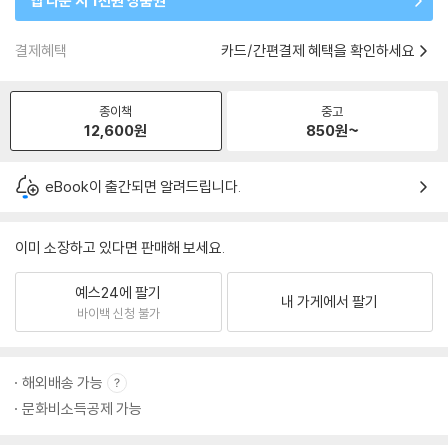
앱 다운 시 1천원 상품권
결제혜택
카드/간편결제 혜택을 확인하세요
종이책
중고
12,600
원
850
원~
eBook이 출간되면 알려드립니다.
이미 소장하고 있다면 판매해 보세요.
예스24에 팔기
내 가게에서 팔기
바이백 신청 불가
해외배송 가능
문화비소득공제 가능