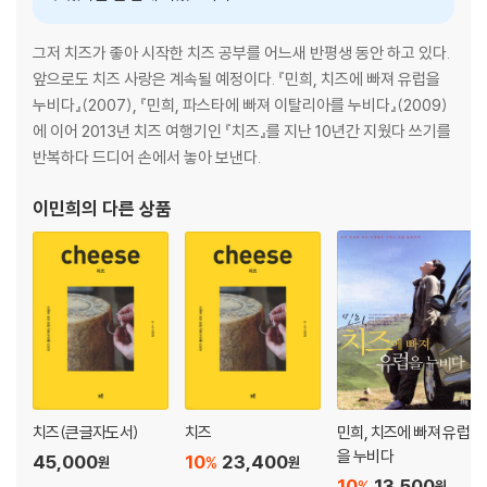
그저 치즈가 좋아 시작한 치즈 공부를 어느새 반평생 동안 하고 있다.
앞으로도 치즈 사랑은 계속될 예정이다. 『민희, 치즈에 빠져 유럽을
누비다』(2007), 『민희, 파스타에 빠져 이탈리아를 누비다』(2009)
에 이어 2013년 치즈 여행기인 『치즈』를 지난 10년간 지웠다 쓰기를
반복하다 드디어 손에서 놓아 보낸다.
이민희
의 다른 상품
치즈(큰글자도서)
치즈
민희, 치즈에 빠져 유럽
을 누비다
45,000
10
23,400
%
원
원
10
13,500
%
원