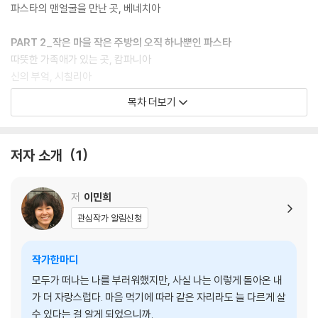
파스타의 맨얼굴을 만난 곳, 베네치아
PART 2_작은 마을 작은 주방의 오직 하나뿐인 파스타
따뜻한 가족애가 있는 곳, 캄파니아
신의 부엌, 시칠리아
파스타의 오랜 전통을 엿본 곳, 토스카나
목차 더보기
음식의 천국, 에밀리아-로마냐
바실 페스토처럼 푸르고 상쾌한 곳, 리구리아
저자 소개
1
저
이민희
관심작가 알림신청
작가한마디
모두가 떠나는 나를 부러워했지만, 사실 나는 이렇게 돌아온 내
가 더 자랑스럽다. 마음 먹기에 따라 같은 자리라도 늘 다르게 살
수 있다는 걸 알게 되었으니까.