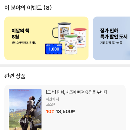
이 분야의 이벤트
8
관련 상품
[도서]
민희, 치즈에 빠져 유럽을 누비다
이민희 저
고즈윈
10
13,500
%
원