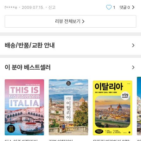
런 어린 얼굴의 아가씨가 혼자서 이탈리아를 누볐다니... 그런데 저자의 블
마을에서는 그때껏 방문했던 곳들과 달리 『론리 플래닛』과 『미슐랭 가이
f****e
2009.07.15.
신고
1
댓글
0
로그에 방문했다가
드』에 소개된 유명 레스토랑 ‘리스토란테 일 바로코’에서 시칠리아의 전통
리뷰 전체보기
파스타 카바티를 보았다.
*기계는 어렸을 적 책상 모서리에 압축 고무로 붙여놓았던 은색 철제 연필
배송/반품/교환 안내
깎이처럼 작업대 끝에 고정되었다. ……그 두껍고 기다란 반죽이 기계의 나
무 축 위에 올려졌다. 딸깍, 딸깍, 딸깍 오르골에서 흘러 나오는 정확한 리
듬처럼 할머니는 오른손으로 기계의 축을 잡고, 왼손으로는 반죽을 들어
이 분야 베스트셀러
한 줄씩 쑥쑥 기계 안으로 빨려 들어가게 하셨다. 그러자 반죽은 금세 줄무
늬가 있는 파스타로 바뀌어 반대편으로 뚝뚝 떨어져 내렸다. 새끼손가락
한 마디보다 조금 더 기다란 이 면이 바로 시칠리아의 전통 파스타인 카바
티(cavati)였다. --- p.147
다시 육지로 돌아온 저자는 중부의 토스카나까지 곧장 달려간다. 이곳에서
봐야 할 파스타는 면발이 우동처럼 두꺼운 피치였다. 피치는 한 번도 본 적
없는 파스타라 유명한 지역으로 가는 게 낫겠다 싶어 시에나를 택했지만,
어느 레스토랑을 가나 한결같이 하는 말은 “요즘엔 아무도 손으로 피치를
만들지 않아요.”였다. ‘손으로 만든 파스타’라는 원칙을 포기할 수 없었던