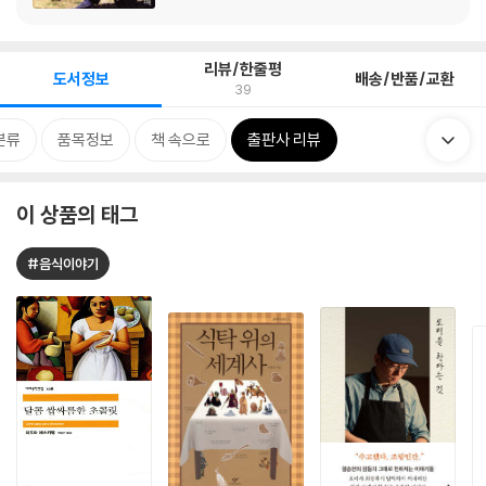
리뷰/한줄평
도서정보
배송/반품/교환
39
분류
품목정보
책 속으로
출판사 리뷰
이 상품의 태그
#음식이야기