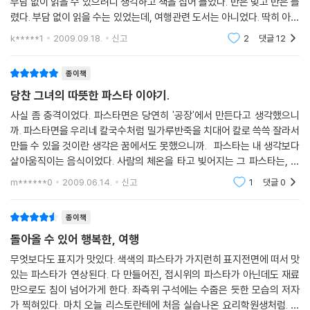
부담 없이 읽을 수 있으려니 생각하고 책을 집어 들었다. 반은 맞고 반은 틀
는 다른 느낌이었다. 수분이 거의 없는 상태였고, 폭이 넓어 한 가닥씩 먹어
파스타를 만들어온 조세핀 할머니의 파스타 공방을 소개받아 푸실리, 카바
렸다. 부담 없이 읽을 수는 있었는데, 여행관련 도서는 아니었다. 딱히 아니
야 했기에 면이 입술에 착 달라붙어 질감을 더 생생하게 느낄 수 있었다. 파
텔리, 라비올리 등 다양한 파스타를 보았다. 이어서 캠핑장 주인집 딸인 피
라고 하기에는 뭐 하지만 그래도 여행이 주가 아니고 파스타가 주였다. 파
파르델레는 ‘파파레(Pappare, 먹다)’라는 토스카나의 방언에서 유래한
k*****1
2009.09.18.
신고
2
댓글
12
오렐라네 가족 모임에 따라가 할머니에게 쇠막대에 감아 나선형으로 굴려
스타가….
이름이라고 했다. 하지만 단순히 먹는다는 의미뿐만 아니라 입속으로 들어
만드는 캄파니아의 전통 파스타 푸실리를 배웠다.
갈 때 나는 ‘파르르’ 소리에서도 그런 이름이 나오지 않았을까? 먹는 소리
종이책
가 이름과 너무 흡사해 이런 생각이 절로 들었다. --- p.219
*도르르 도르르. 새끼손가락 길이 정도로 똑똑 떼어놓은 반죽을 얇고 기다
당찬 그녀의 따뜻한 파스타 이야기.
란 쇠막대의 한가운데에 살짝 눌러 감은 뒤 도마 위에서 두 번쯤 굴리면 어
사실 좀 충격이었다. 파스타면은 당연히 '공장'에서 만든다고 생각했으니
라 파토리아는 그 이전과 이후의 어느 곳보다 완벽한 레스토랑이었다. 흙
느새 반죽이 쇠막대 전체를 감싸며 말렸다. …… 하지만 내가 굴린 반죽은
까. 파스타면을 우리네 칼국수처럼 밀가루반죽을 치대어 칼로 쓱쓱 잘라서
먼지가 날리는 낮은 언덕 위의 한적한 레스토랑. 햇볕이 가득 들어오는 낡
도마 바닥에 척 들러붙었고, 쇠막대는 그사이에서 마냥 헛돌기만 했다.
만들 수 있을 것이란 생각은 꿈에서도 못했으니까. 파스타는 내 생각보다
은 창문 앞에서 매일 아침 파스타를 만들고, 타오르는 장작불로 고기를 구
…… 가만 보니 할머니의 손은 손바닥 아랫부분만 바닥에 붙어 있고, 손가
살아움직이는 음식이었다. 사람의 체온을 타고 빚어지는 그 파스타는, 어
워내는 고수가 숨어 있는 곳. 그즈음 나에게 파스타는 더 이상 단순히 밀가
락은 살짝 공중에 떠 있었다. 그게 보이지 않는 원리였던 거다. ‘손바닥 끝
떤 모양의 파스타인지, 어떻게 반죽되어진 파스타인지에 따라 어떤 소스를
m******0
2009.06.14.
신고
1
댓글
0
루로 만든 음식이 아니었다. 머물던 곳에 대한 추억이었고, 만드는 사람의
어떻게
의 두툼한 부분으로 막대를 굴리다가 마지막에는 공기가 들어가게 살짝 밀
마음이었고, 잊을 수 없는 따뜻함이었다.
어내기.’ --- pp.116-119
종이책
--- p.222
돌아올 수 있어 행복한, 여행
다음으로 찾아간 곳은 이탈리아의 남쪽 끝에 위치한 섬 시칠리아. 브론테
마을에서 캠핑장을 찾아가던 길에 만난 밀레나를 따라 이번에도 그들 가족
무엇보다도 표지가 맛있다. 색색의 파스타가 가지런히 표지전면에 떠서 맛
있는 파스타가 연상된다. 다 만들어진, 접시위의 파스타가 아닌데도 재료
의 주말 모임에 참석하게 되었다. 이곳에서 마리아 할머니에게 배운 파스
만으로도 침이 넘어가게 한다. 좌측위 구석에는 수줍은 듯한 모습의 저자
타는 그 지역 저수지에서 흔히 자라는 갈대 준코를 이용해 만드는 지극히
가 찍혀있다. 마치 오늘 리스토란테에 처음 실습나온 요리학원생처럼. 이
토속적인 방식의 마카로니였다. 브론테에서 150킬로미터 떨어진 라구사