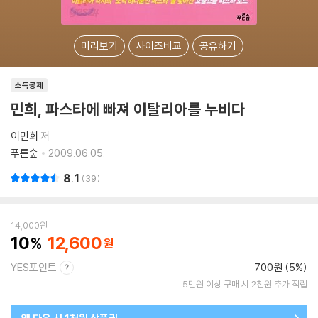
미리보기
사이즈비교
공유하기
소득공제
민희, 파스타에 빠져 이탈리아를 누비다
이민희
저
푸른숲
2009.06.05.
8.1
39
14,000
원
10
12,600
YES포인트
700원 (5%)
5만원 이상 구매 시 2천원 추가 적립