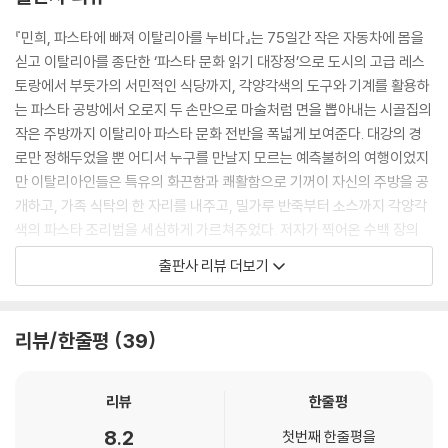
……그 모든 마음고생이 한순간에 이렇게 무색해질 줄이야. 처음으로 제대
『민희, 파스타에 빠져 이탈리아를 누비다』는 75일간 작은 자동차에 몸을
로 된 목적지에 도착해 이렇게 좋은 분들을 만나 함께 서 있는 내가 믿기지
싣고 이탈리아를 종단한 ‘파스타 문화 읽기 대장정’으로 도시의 고급 레스
가 않아 셔터도 누르기 전에 울컥 눈물이 올라왔다. 사진을 다 찍고 나자 할
토랑에서 부둣가의 서민적인 식당까지, 각양각색의 도구와 기계를 활용하
머니가 공방 모퉁이의 집으로 나를 데리고 들어가셨다. 이탈리아어를 거의
는 파스타 공방에서 오로지 두 손만으로 마술처럼 면을 뽑아내는 시골집의
할 줄 몰라 갑자기 내가 왜 울었는지 제대로 된 설명은 못했지만, 먼 길을
작은 주방까지 이탈리아 파스타 문화 전반을 폭넓게 보여준다. 대강의 경
돌아 그곳까지 찾아온 내 마음을 알고 계셨는지 따뜻한 차를 내주시고 한
로만 정해두었을 뿐 어디서 누구를 만날지 모르는 예측불허의 여행이었지
손에는 파스타를 한가득, 다른 한 손에는 가면서 먹으라며 쿠키를 한 움큼
만 이탈리아인들은 특유의 화끈함과 쾌활함으로 기꺼이 자신의 주방을 공
싸 주셨다. 공방을 나서는 길에 나는 할머니를 꼭 안아드렸다.
개하고, 가족 식탁의 한 자리를 내주고, 밀가루 반죽부터 소스까지 각양각
‘고맙습니다. 마음을 따뜻하게 데워주셔서…….’ --- p.113
색의 파스타 조리법을 세심하게 가르쳐주었다. 저자가 찍어온 수백 장의
사진에는 이탈리아인들의 넉넉하고 건강한 웃음이 가득하다.
출판사 리뷰 더보기
식사는 3시간이나 이어졌다. 그 많은 접시가 차례로 비워지는 동안 어른들
은 와인을, 아이들은 콜라를 곁들였다. 음식 접시가 치워지고 과일과 함께
파스타는 그 모양새만큼이나 다양한 사람들의 이야기와 삶의 지혜를 담고
이탈리아인의 후식인 돌체가 식탁에 한가득 올라왔다. 이어서 누군가 던진
있었다. 전통적인 방식을 고수하는 장인들만을 악착같이 찾아다닌 덕분에,
리뷰/한줄평
39
“카페?”라는 한마디에 접시가 빠진 빈자리가 작은 에스프레소 잔으로 좌
저자는 이탈리아 각지의 문화와 환경이 고스란히 반영된 개성 있는 파스타
르르 채워졌다. 나는 무엇이든 한 입만 더 넣었다가는 더 이상 숨을 쉴 수
와 몇 대에 걸쳐 고유의 맛을 지켜가는 사람들을 두루 만날 수 있었다. “이
없을 것 같았다. 다른 사람들도 배가 불러서 의자 등받이에 몸을 기대거나
탈리아인을 알고 싶으면 그들과 함께 식탁에서 파스타를 먹어라.”라는 속
리뷰
한줄평
와인 잔을 뱅글뱅글 돌리고 있었지만, 그래도 손가락 끝으로는 남은 돌체
담처럼, 그저 파스타의 세계가 궁금해 떠났던 여행은 어느새 파스타를 통
8.2
한 개씩을 집고 있었다.
첫번째 한줄평을
해 이탈리아 문화를 발견해가는 한층 풍부한 의미를 띤 여정이 되었다. 또