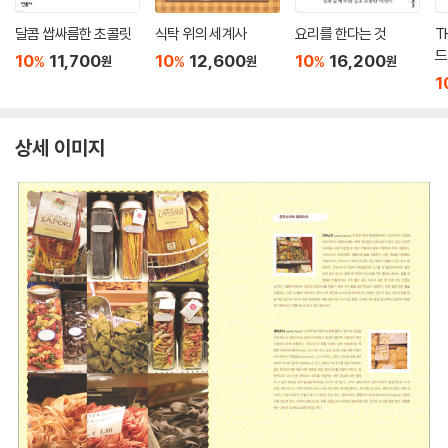
달콤 쌉싸름한 초콜릿
식탁 위의 세계사
요리를 한다는 것
T
드
10
11,700
10
12,600
10
16,200
%
%
%
원
원
원
1
상세 이미지