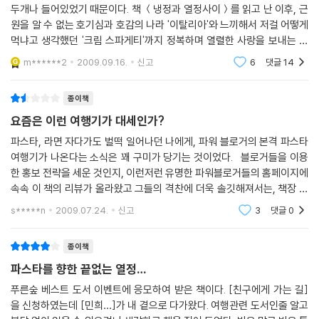
이면 오랜 세월 작은 주방을 지켜온 할머니가 만든 생파스타를 찾기로, 교
두개나 들어있었기 때문이다. 책 ＜냉정과 열정사이＞를 읽고 난 이후, 근
통수단과 숙박은 렌트한 자동차로 해결하기로 여행의 원칙을 정했다.
원을 알 수 없는 호기심과 호감의 나라 '이탈리아'와 느끼해서 저걸 어떻게
다리오가 내게 악수를 청했다. 그는 제이미 올리버의 책에 실린 사진에서
먹냐고 생각했던 '크림 스파게티'까지 정복하며 열렬한 사랑을 보내는 요
보다 덜 짓궂어 보였고, 나이는 좀더 들어 보였다. 하지만 에스프레소 한 잔
저자가 먼저 찾아간 곳은 작은 마을의 작은 주방이 아니라 로마, 피렌체, 베
리 '파스타'까지, 이미 책 제목만으로도 나를 설레게 했고 이 책을 받는 순
m******2
2009.09.16.
신고
6
댓글
14
을 내린 다음 오디오에 클래식 CD를 넣고 볼륨을 한껏 올리는 모습은 상상
간 휘리릭
네치아의 상점과 시장, 레스토랑이었다. 도시인들이 일상에서 파스타를 어
했던 그대로였다. (중략)
떻게 소비하는지를 경험하지 않으면, 각 지역의 전통 파스타를 보더라도
종이책
어깨를 툭툭 치며 허브가 섞인 작은 소금 병을 건네는 그는 시골의 인심 좋
제대로 된 비교를 할 수 없을 것 같았기 때문이다. 로마에서는 오드리 헵번
은 푸주한일 뿐이었다. 빵과 와인과 사람들을 항상 곁에 두고, 주말이면 온
요즘은 이런 여행기가 대세인가?
도 다녀간 100년 된 파스카 가게를 찾아가 파스타의 전반적인 제조 과정을
동네가 떠나가라고 왁자지껄하게 파티를 하는 마을의 고깃간 아저씨. (중
지켜보았다. 피렌체에서는 미리 약속까지 해둔 두 곳에서 차갑게 퇴짜를
파스타, 라면 자다가도 벌떡 일어나던 나에게, 파워 블로거의 본격 파스타
략)
여행기가 나온다는 소식은 꽤 구미가 당기는 것이었다. 블로거들을 이용
맞아 고수의 손놀림은 멀찌감치 서서 지켜만 보고, 식당에 앉아 주문한 파
몇 대째 이어온 다리오네 가게의 나무 문턱을 넘어서면서 내가 그렇게 집
한 홍보 전략을 세운 것인지, 이런저런 유명한 파워블로거들의 홈페이지에
스타를 먹는 것으로 만족해야 했다. 베네치아에서는 43년간 부둣가 인부
착했던 이유를 깨달았다. 다리오가 한참 위의 선조들로부터 전해 내려온
속속 이 책의 리뷰가 올라왔고 그들의 격찬에 더욱 솔깃해져서는, 책장 한
들의 친구로 한자리를 지켜온 식당에서 싼 가격에 고봉밥처럼 수북이 담아
옛 방식을 고수하는 이유에서 내 고집의 이유를 찾은 것이다. 아무도 알아
장 넘겨보지 않고 이 책을 샀다. 이 책을 통해 배운 것이라면 단 한 가지.
주는 파스타를 받아들고는 이탈리아인의 일상에 자연스레 녹아든 파스타
s*****n
2009.07.24.
신고
3
댓글
0
주지 않는다 해도 그들은 자기들만의 역사와 이야기와 노하우를 간직한 이
의 맨얼굴을 보았다.
작은 정육점을 지키기 위해 고집을 부렸고, 나는 그 고집 뒤에 숨어 있는 이
종이책
야기를 찾기 위해 내 나름의 고집을 부린 것이다. --- pp.172-175
이후 자동차를 렌트한 저자는 남부의 캄파니아 주에서 본격 파스타 여행을
파스타를 향한 끝없는 열정…
시작한다. 구체적인 목적지가 없었기 때문에 우선 치즈로 유명한 마을을
얇고 넓은 면이 입술 끝에 붙은 풀피리처럼 팔랑거리며 빨려 들어갔다. 라
푸른숲 베스트 도서 이벤트에 응모하여 받은 책이다. [친구에게 가는 길]
찾아가 그곳 사람들에게 파스타에 관해 묻는 식으로 여행을 풀어간다. 캄
을 신청하였는데 [민희…]가 내 곁으로 다가왔다. 여행관련 도서인줄 알고
면이나 칼국수처럼 가늘고 좁은 면이 후루룩 입술을 빠르게 통과하는 것과
파니아에서는 부팔라 모차렐라 치즈로 유명한 카파초 마을에서 50년간