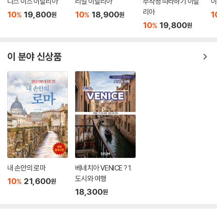
디스 이즈 이탈리아
리얼 이탈리아
무작정 따라하기 이탈
이
저자는 미련 없이 시에나를 떠나 키우시 마을에 이른다. 하룻밤 묵어갈 생
리아
10
19,800
10
18,900
1
각에 들른 캠핑장에서 운 좋게도 손으로 피치를 만드는 레스토랑을 발견해
%
%
원
원
10
19,800
%
원
피치는 물론이고, 얇고 넓은 면발이 ‘파르르’ 소리를 내며 입속으로 빨려 들
어가는 파파르델레까지 직접 만들어볼 기회를 얻는다. 뿐만 아니라 아홉
살 혹은 그 이전부터 파스타를 만들었다는 프란카 할머니에게 100년 된 밀
이 분야 신상품
방망이를 선물로 받는다.
‘음식의 천국’이라 불리는 에밀리아-로마냐 주에서는 가야 할 곳이 이미 정
해져 있었다. 여행 준비 과정에서 봤던 동영상 속의 ‘아메리고 레스토랑’,
그곳에는 거대한 스폴리아(밀가루 반죽을 밀방망이로 최대한 얇게 밀어낸
것)를 능숙하게 밀어내는 안나나니 할머니가 있었다. 저자는 그곳에서 할
머니를 따라 열심히 밀어낸 스폴리아로 배꼽 모양의 파스타 토르텔리니를
만든다. 그리고 주방장 데니스에게 밀가루에 으깬 감자를 넣어 만드는 파
스타 뇨키를 배우고, 그 유명한 볼로네제 소스에 대해서도 정확히 알게 된
다.
내 손안의 로마
베네치아 VENICE ? 1.
그다음 목적지는 스파게티를 즐겨 먹는 북부의 리구리아 주였다. 보글리아
도시와 여행
10
21,600
%
원
스코 마을의 캠핑장에서 휴식을 취하려던 저자는 사람들의 부추김에 떠밀
18,300
원
려 마음에도 없던 캠핑장 안의 레스토랑에 들어갔다. 뜻밖에도 그곳은 또
하나의 신천지였다.