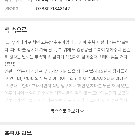
ISBN13
9788971848142
책 속으로
……우리나라로 치면 고봉밥 수준이었다. 공기에 수북이 쌓아주는 밥 말이
다. 파스타를 접시에 가득 담고, 그 위에 또 강낭콩을 수북이 쌓아주니 단순
히 많다는 말로는 부족하고, 넘치기 직전까지 담아준다고 해야 맞을 거다.
(중략)
간판도 없는 이 식당은 부둣가의 서민들을 상대로 벌써 43년째 장사를 하
고 있는데, 할머니의 뒤를 이어 딸이 그리고 이제 손녀까지 3대째 이어오
고 있다고 한다. 그래서인지 식당 입구에서 하얀 앞치마를 두른 채 서 있던
아주머니와 수염이 덥수룩한 아저씨들의 격의 없는 모습이 남달라 보였다.
부둣가의 인부들과 이 식당은 오랜 친구 사이였다. 그러니까 이곳은 음식
만 파는 게 아니라 정도 함께 담아 파는 식당이었던 거다. 이 식당에서 사용
책 속으로 더보기
하는 파스타는 일반 슈퍼마켓에서 쉽게 구할 수 있는 봉지에 든 건파스타
였다. 하지만 상관없었다. 꼭 고급의 질감이 아니어도 파는 사람의 마음에
따라 충분히 깊은 맛을 내고 있었으니까. --- pp.73-74
출판사 리뷰