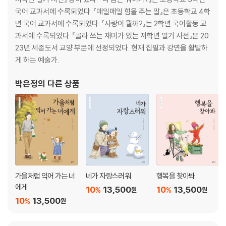
국어 교과서에 수록되었다. 『매일매일 힘을 주는 말』은 초등학교 4학
년 국어 교과서에 수록되었다. 『사랑이 뭘까?』는 2학년 국어활동 교
과서에 수록되었다. 『골라 쓰는 재미가 있는 저학년 일기 사전』은 20
23년 세종도서 교양 부문에 선정되었다. 현재 집필과 강연을 활발하
게 하는 예술가.
박은정
의 다른 상품
가을처럼 익어 가는 너
네가 자랑스러워
행복을 찾아봐
에게
10
13,500
10
13,500
%
%
원
원
10
13,500
%
원