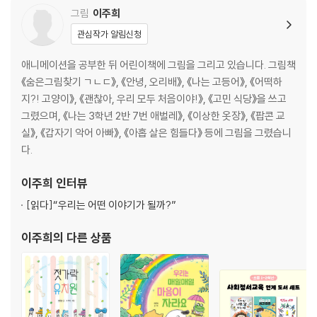
그림
이주희
관심작가 알림신청
애니메이션을 공부한 뒤 어린이책에 그림을 그리고 있습니다. 그림책
《숨은그림찾기 ㄱㄴㄷ》, 《안녕, 오리배》, 《나는 고등어》, 《어떡하
지?! 고양이》, 《괜찮아, 우리 모두 처음이야!》, 《고민 식당》을 쓰고
그렸으며, 《나는 3학년 2반 7번 애벌레》, 《이상한 옷장》, 《팝콘 교
실》, 《갑자기 악어 아빠》, 《아홉 살은 힘들다》 등에 그림을 그렸습니
다.
이주희
인터뷰
[읽다]
“우리는 어떤 이야기가 될까?”
이주희
의 다른 상품