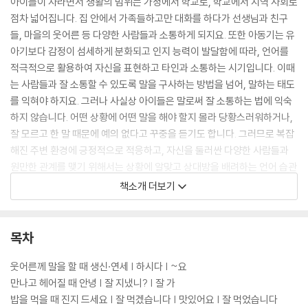
아이들이 자라면서 생활의 범위는 가정에서 학교로, 학교에서 지역 사회로
점차 넓어집니다. 집 안에서 가족들하고만 대화를 하다가 선생님과 친구
들, 마을의 웃어른 등 다양한 사람들과 소통하게 되지요. 또한 아동기는 유
아기보다 감정이 섬세하게 분화되고 인지 능력이 발달함에 따라, 언어를
적극적으로 활용하여 자신을 표현하고 타인과 소통하는 시기입니다. 이때
는 사람들과 잘 소통할 수 있도록 말을 구사하는 방법을 넘어, 말하는 태도
를 익혀야 하지요. 그러나 사실상 아이들은 말로써 잘 소통하는 법에 익숙
하지 않습니다. 어떤 상황에 어떤 말을 해야 할지 몰라 당황스러워하거나,
잘 모르고 한 말 때문에 예의 없다고 꾸중을 듣기도 합니다. 그러므로 복잡
해진 주변 환경에 긍정적으로 적응하고, 자신을 둘러싼 다양한 사람들과
원만한 관계를 맺기 위해서는 상황에 알맞고 상대방을 배려하는 언어 습관
을 갖추도록 이끌어 주어야 합니다.
책소개 더보기
이 책에는 12가지 대화 상황과 그 상황에 알맞은 표현들이 나옵니다. 네 명
의 귀여운 캐릭터가 등장해 웃어른과 이야기할 때 쓰는 높임말부터, 전화
목차
예절, 제안을 하거나 부탁 혹은 거절을 할 때 등 일상에서 자주 맞닥뜨리는
대화에 어떻게 대처할지 알려줍니다. 이 표현들은 모두 익숙한 말들이지
웃어른께 말을 할 때 생신·연세 | 하시다 | ~요
만, 자연스럽게 체화되지 않으면 어색하고 쉽게 꺼내기 어려운 말이 되기
만나고 헤어질 때 안녕 | 잘 지냈니? | 잘 가
도 합니다.
밥을 먹을 때 진지 드세요 | 잘 먹겠습니다 | 맛있어요 | 잘 먹었습니다