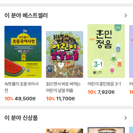
이 분야 베스트셀러
속뜻풀이 초등국어사
읽으면서 바로 써먹는
어린이 훈민정음 3-1
어
전
어린이 낱말 퍼즐
10
7,920
1
%
원
10
49,500
10
11,700
%
%
원
원
이 분야 신상품