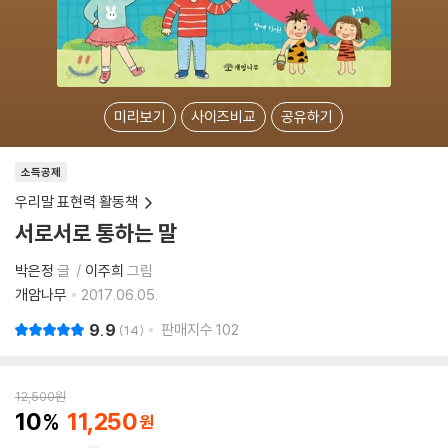
미리보기
사이즈비교
공유하기
소득공제
우리말 표현력 활동책
서로서로 통하는 말
박은정
글
이주희
그림
개암나무
2017.06.05.
9.9
판매지수
102
14
12,500
원
10
11,250