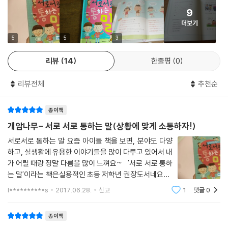
9
더보기
5
5
3
리뷰
14
한줄평
0
리뷰전체
추천순
종이책
개암나무- 서로 서로 통하는 말(상황에 맞게 소통하자!)
서로서로 통하는 말​ 요즘 아이들 책을 보면, 분야도 다양
하고, 실생활에 유용한 이야기들을 많이 다루고 있어서 내
가 어릴 때랑 정말 다름을 많이 느껴요~ '서로 서로 통하
는 말'이라는 책은실용적인 초등 저학년 권장도서네요~
아무래도 말은 글과 달리, 한번 입밖으로 나간 말은 주워
l**********s
2017.06.28.
신고
1
댓글
0
담을 수가 없기에말은 신중하게 해야하고, 상황에 맞게 잘
해야 하잖아요~사오정처
종이책