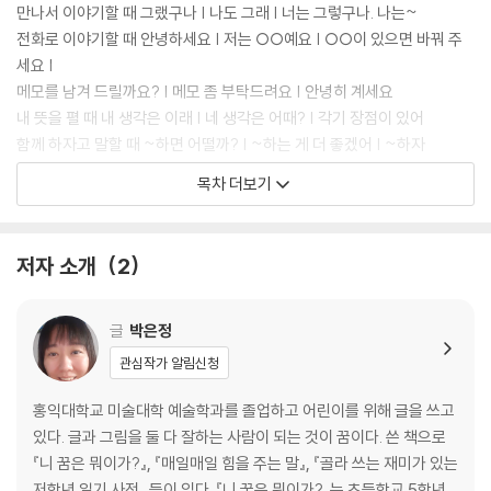
만나서 이야기할 때 그랬구나 | 나도 그래 | 너는 그렇구나. 나는~
‘말 한마디에 천 냥 빚을 갚는다.’라는 속담이 있듯, 같은 상황이라도 어떤
전화로 이야기할 때 안녕하세요 | 저는 ○○예요 | ○○이 있으면 바꿔 주
식으로 말을 하느냐에 따라 상황이 완전히 달라지기도 합니다. 풀기 어려
세요 |
운 문제가 쉽게 풀리기도 하고, 반대로 사소한 일이 심각한 다툼으로 번지
메모를 남겨 드릴까요? | 메모 좀 부탁드려요 | 안녕히 계세요
기도 하지요. 어렸을 때부터 바른 언어 습관을 들이는 것은 아이들이 앞으
내 뜻을 펼 때 내 생각은 이래 | 네 생각은 어때? | 각기 장점이 있어
로 살아가며 다양한 문제를 슬기롭게 대처해 나가는 데에 있어 귀한 자산
함께 하자고 말할 때 ~하면 어떨까? | ~하는 게 더 좋겠어 | ~하자
이 되어 줄 것입니다. 하버드 대학의 한 연구에 따르면 인간을 건강하고 행
부탁을 하거나 들어줄 때 실례합니다 | ~해도 돼? | 좋아
목차 더보기
복하게 만드는 핵심 요인은 ‘좋은 관계’라고 합니다. ‘서로서로 통하는
거절하고 싶을 때 아니야·아니요 | 안 돼 | 싫어 | 괜찮아요 | 됐습니다
말’은 이러한 좋은 관계를 이루는 밑거름입니다. 내 뜻을 분명히 전하되 부
속상한 기분을 전할 때 ~한 건 너무했어 | ~해서 나 속상해 | 나 지금 화났
드러움을 잃지 않고, 스스럼없이 대하되 배려와 존중의 태도를 놓치지 않
어
저자 소개
2
는 현명하고 사려 깊은 대화로 세상과 제대로 소통하는 법을 일깨워 주시
사과하거나 용서할 때 미안해 | ~를 잘못했어 | 괜찮아
기 바랍니다.
고마운 마음을 전할 때 고마워·고맙습니다 | 네 덕분이야 | 잘 쓰겠습니다
글
박은정
관심작가 알림신청
홍익대학교 미술대학 예술학과를 졸업하고 어린이를 위해 글을 쓰고
있다. 글과 그림을 둘 다 잘하는 사람이 되는 것이 꿈이다. 쓴 책으로
『니 꿈은 뭐이가?』, 『매일매일 힘을 주는 말』, 『골라 쓰는 재미가 있는
저학년 일기 사전』 등이 있다. 『니 꿈은 뭐이가?』는 초등학교 5학년