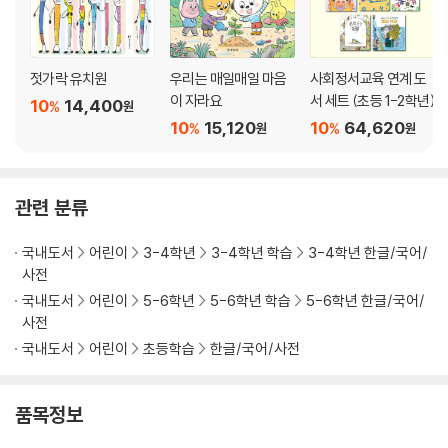
젓가락 유치원
우리는 매일매일 마음
사회정서교육 연계 도
이 자라요
서 세트 (초등 1-2학년)
10
14,400
%
원
10
15,120
10
64,620
%
%
원
원
관련 분류
국내도서
어린이
3-4학년
3-4학년 학습
3-4학년 한글/국어/
사전
국내도서
어린이
5-6학년
5-6학년 학습
5-6학년 한글/국어/
사전
국내도서
어린이
초등학습
한글/국어/사전
품목정보