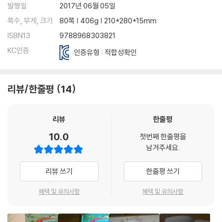
발행일
2017년 06월 05일
쪽수, 무게, 크기
80쪽 | 406g | 210*280*15mm
ISBN13
9788968303821
KC인증
인증유형 : 적합성확인
리뷰/한줄평
14
리뷰
한줄평
10.0
첫번째 한줄평을
남겨주세요.
리뷰 쓰기
한줄평 쓰기
혜택 및 유의사항
혜택 및 유의사항