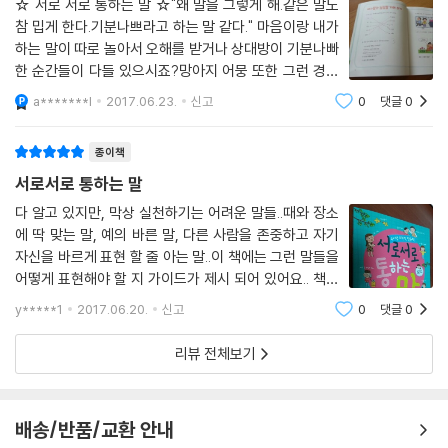
☆ 서로 서로 통하는 말 ☆"왜 말을 그렇게 해.같은 말도
참 밉게 한다.기분나쁘라고 하는 말 같다." 마음이랑 내가
하는 말이 따로 놀아서 오해를 받거나 상대방이 기분나빠
한 순간들이 다들 있으시죠?망아지 어뭉 또한 그런 경험
이 있는 1인!왜 내 마음을 몰라줄까~ 왜 기분나빠할까~
a*******l
2017.06.23.
신고
0
댓글
0
많이 속상했지만 내가 말하는 방식이 어떤지 잘 모르겠더
라구요.강하게 말해서 어필하는 스킬만 배우
종이책
서로서로 통하는 말
다 알고 있지만, 막상 실천하기는 어려운 말들..때와 장소
에 딱 맞는 말, 예의 바른 말, 다른 사람을 존중하고 자기
자신을 바르게 표현 할 줄 아는 말..이 책에는 그런 말들을
어떻게 표현해야 할 지 가이드가 제시 되어 있어요..​​ 책의
차례를 살펴보면, 12가지의 상황이 나오고, 각각에 어울
y*****1
2017.06.20.
신고
0
댓글
0
리는 말과 그렇지 않는 말들을 알려주고 있어요..이 책
리뷰 전체보기
배송/반품/교환 안내