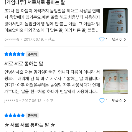
[개암나무] 서로서로 통하는 말
초2나 된 아들이 아직까지 높임말을 제대로 사용을 안해
서 욱할때가 있거든요.매번 말을 해도 처음부터 사용하지
않아서인지 높임말이 영 입에 안 붙는 아들...그 아들과 읽
어보았어요.때와 장소에 딱 맞는 말, 예의 바른 말, 뜻을 부
드럽게 전하는 말을 '서로서로 통하는 말'이라고 해요.이
o*****8
2017.06.19.
신고
1
댓글
0
책 제목이기도 하지요.이 책에는 네 명의 아이들이 등장
하는데적절치 않은 언어 사용을
종이책
서로 서로 통하는 말
안녕하세요 저는 밈기엄마현진 입니다 다름이 아니라 서
평으로 배워게 된 책 바로 서로서로 통하는 말 이랍니다
민기가 아주 어렸을부터는 높임말 자주 사용하다가 언제
가부터는 말을 친구처럼 하다가 반말까지 사용하더라구
요 엄마와 아빠 함부러 말을 하게 되었어요~~ 우리말 표
j*****3
2017.06.13.
신고
1
댓글
0
현력 활동책 이라서 민기한데 꼭 필요한 책이라서 너무 좋
았던 것 같아요 차례목력 살펴보자면
종이책
☆ 서로 서로 통하는 말 ☆