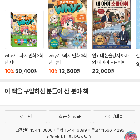
why? 교과서 만화 3학
why? 교과서 만화 3학
연고대 논술강사 아빠
한
년 세트
년 국어
의 내 아이 초등어휘
9
10
50,400
10
12,600
22,000
%
%
원
원
원
이 책을 구입하신 분들이 산 분야 책
로그인
최근 본 상품
주문/배송
고객센터 1544-3800
티켓 1544-6399
중고샵 1566-4295
eBook 1:1문의/채팅상담