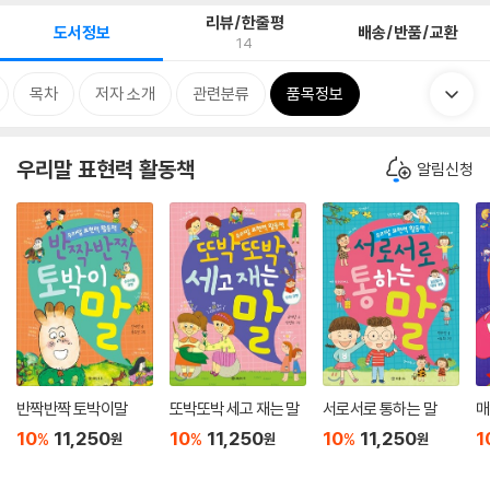
리뷰/한줄평
도서정보
배송/반품/교환
14
목차
저자 소개
관련분류
품목정보
우리말 표현력 활동책
알림신청
반짝반짝 토박이말
또박또박 세고 재는 말
서로서로 통하는 말
매
10
11,250
10
11,250
10
11,250
1
%
%
%
원
원
원