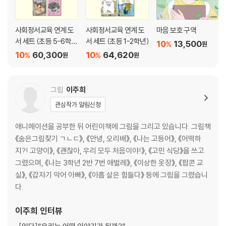
사회정서교육 연계 도
사회정서교육 연계 도
마음 보호 구역
서 세트 (초등 5-6학
서 세트 (초등 1-2학년)
10
13,500
%
원
년)
10
60,300
10
64,620
%
%
원
원
그림
이주희
관심작가 알림신청
애니메이션을 공부한 뒤 어린이책에 그림을 그리고 있습니다. 그림책
《숨은그림찾기 ㄱㄴㄷ》, 《안녕, 오리배》, 《나는 고등어》, 《어떡하
지?! 고양이》, 《괜찮아, 우리 모두 처음이야!》, 《고민 식당》을 쓰고
그렸으며, 《나는 3학년 2반 7번 애벌레》, 《이상한 옷장》, 《팝콘 교
실》, 《갑자기 악어 아빠》, 《아홉 살은 힘들다》 등에 그림을 그렸습니
다.
이주희
인터뷰