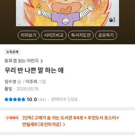
미리보기
사이즈비교
독서지도안
공유하기
소득공제
동화 쫌 읽는 어린이
우리 반 나쁜 말 하는 애
임수경
글
이주희
그림
풀빛
2026.05.15.
10.0
판매지수
1,104
42
[단독] 고래가 숨 쉬는 도서관 84호+ 추천도서 포스터+
구매혜택
연필세트(포인트차감)