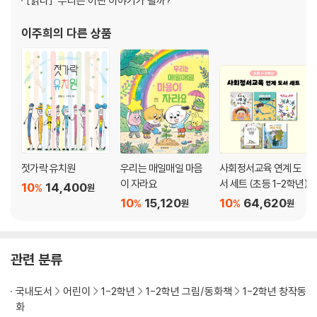
[읽다]
“우리는 어떤 이야기가 될까?”
이주희
의 다른 상품
젓가락 유치원
우리는 매일매일 마음
사회정서교육 연계 도
이 자라요
서 세트 (초등 1-2학년)
10
14,400
%
원
10
15,120
10
64,620
%
%
원
원
관련 분류
국내도서
어린이
1-2학년
1-2학년 그림/동화책
1-2학년 창작동
화