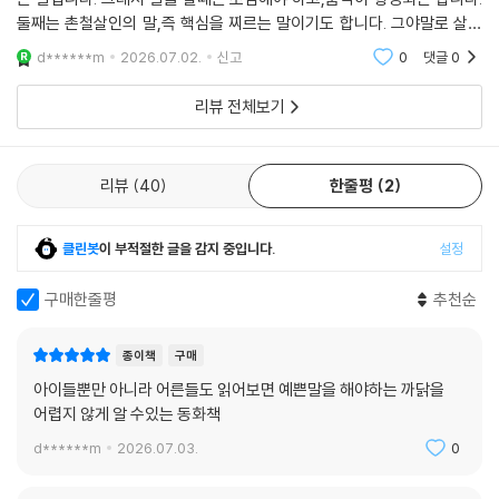
둘째는 촌철살인의 말,즉 핵심을 찌르는 말이기도 합니다. 그야말로 살이
되고 피가 되는 말입니다.이와같이 ‘양날의 검’의 뜻을 갖고 있는 중에 저자
d******m
2026.07.02.
신고
0
댓글
0
는 전자
리뷰 전체보기
리뷰
40
한줄평
2
클린봇
이 부적절한 글을 감지 중입니다.
설정
구매한줄평
추천순
종이책
구매
아이들뿐만 아니라 어른들도 읽어보면 예쁜말을 해야하는 까닭을
어렵지 않게 알 수있는 동화책
d******m
2026.07.03.
0