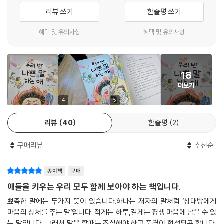
해 뾰족한 말을 내뱉어 버리는 것은 아닐까 하고요. 그래서 그런 친구들에
리뷰 쓰기
한줄평 쓰기
게 친구의 마음도, 자신의 마음도 지키는 비결은 바로 자기 마음속에 있다
는 걸 알려주기 위해서 이 이야기를 쓴 거예요.
혜택 및 유의사항
혜택 및 유의사항
자기 마음을 지키기 위해, 울지 않기 위해 나쁜 말을 하고 친구들에게 상처
를 입히는 건 잘못된 일이에요. 아무리 속마음은 그게 아니라고 해도요. 그
18
걸 깨달은 인찬이는 용기를 내기로 해요. 달라지기로요. 쉽지 않은 일이지
더보기
만, 그래야 나를 지키고 친구들을 지킬 수 있으니까요.
4
5
어린이들의 잘못된 행동에는 이유가 있어요. 그 해결책은 어린이의 마음속
리뷰
40
한줄평
2
에 있고요. 인찬이가 어떻게 달라지기로 결심했는지 함께해 주세요. 만약
인찬이처럼 친구들에게 나쁜 말을 하는 어린이가 있다면, 인찬이를 통해
구매리뷰
추천순
용기를 얻을 수 있을 거예요.
종이책
구매
애들을 키우는 우리 모두 함께 보아야 하는 책입니다.
뾰족한 말에는 두가지 뜻이 있습니다.하나는 저자의 말처럼 ‘상대방에게
마음의 상처를 주는 말‘입니다. 적게는 하루,길게는 평생 마음에 남을 수 있
는 말입니다. 그래서 말을 할때는 조심해야 하고,품격이 형성되곤 합니다.