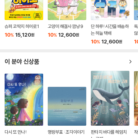
슈퍼 코딱지 히어로 1
고양이 해결사 깜냥 9
단 하루! 시간을 배송하
독
는 하늘 택배
않
10
15,120
10
12,600
%
%
원
원
10
12,600
1
%
원
이 분야 신상품
다시 또 만나!
명랑부표 : 조각이야기
판타지 바다를 헤엄치
작