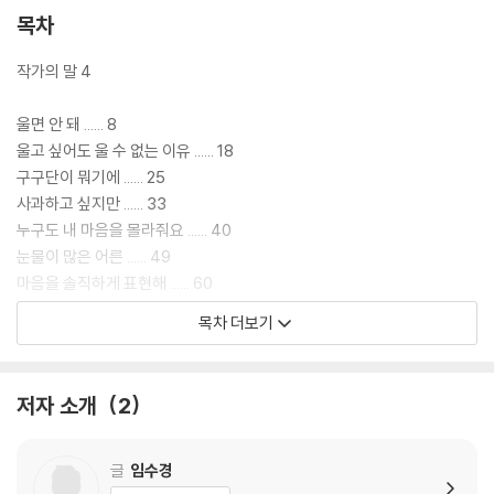
목차
작가의 말 4
울면 안 돼 ...... 8
울고 싶어도 울 수 없는 이유 ...... 18
구구단이 뭐기에 ...... 25
사과하고 싶지만 ...... 33
누구도 내 마음을 몰라줘요 ...... 40
눈물이 많은 어른 ...... 49
마음을 솔직하게 표현해 ...... 60
괴물과 친구가 되는 법 ...... 67
목차 더보기
상처에 새살이 돋아나기 위해서는 ...... 80
저자 소개
2
글
임수경