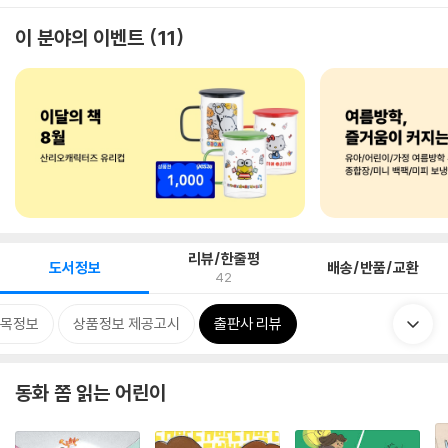
이 분야의 이벤트
11
리뷰/한줄평
도서정보
배송/반품/교환
42
목정보
상품정보 제공고시
출판사 리뷰
동화 쫌 읽는 어린이