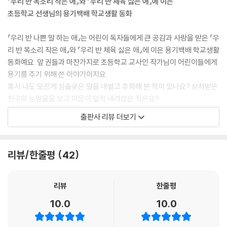
『우리 반 목소리 작은 애』와 『우리 반 체육 싫은 애』에 이은
초등학교 선생님의 용기백배 학교생활 동화
『우리 반 나쁜 말 하는 애』는 어린이 독자들에게 큰 공감과 사랑을 받은 『우
리 반 목소리 작은 애』와 『우리 반 체육 싫은 애』에 이은 용기백배 학교생활
동화예요. 앞 권들과 마찬가지로 초등학교 교사인 작가님이 어린이들에게
용기를 주기 위해 쓴 이야기이지요.
혹시 나도 모르게 심술궂은 말을 내뱉고 후회해 본 적이 있나요? 상처받은
친구의 눈망울을 보고 마음이 덜컥 내려앉은 적은요?
이 책의 주인공 인찬이는 날카로운 말을 내뱉으면서도 그 때문에 자신도
출판사 리뷰 더보기
아파하는 아이예요. 친구들에게 상처를 주고, 미안한 마음을 품으면서도
자신의 진심을 알아주지 않는 친구들에게 섭섭해하고, 그러다 또다시 같은
행동을 반복하고 말아요.
리뷰/한줄평
42
이 책을 쓴 임수경 작가님은 인찬이처럼 친구에게 날카로운 말을 겨누고,
스스로 괴로워하는 친구들을 교실에서 많이 만나 왔어요. 다음에는 친절해
리뷰
한줄평
야지, 다음에는 그러지 말아야지 다짐하면서도 좀처럼 고치기 어렵다고 말
10.0
10.0
하는 아이들을요. 그런 아이들을 보며, 어쩌면 이 아이들 마음속 깊은 곳에
꽉 틀어막힌 샘이 있는 건 아닐까, 작가님은 생각했어요. 그 샘을 지키기 위