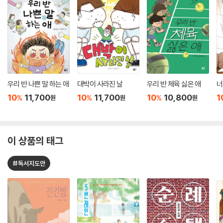
우리 반 나쁜 말 하는 애
대박이 사라진 날
우리 반 체육 싫은 애
너
10
11,700
10
11,700
10
10,800
1
%
%
%
원
원
원
이 상품의 태그
#독서지도안