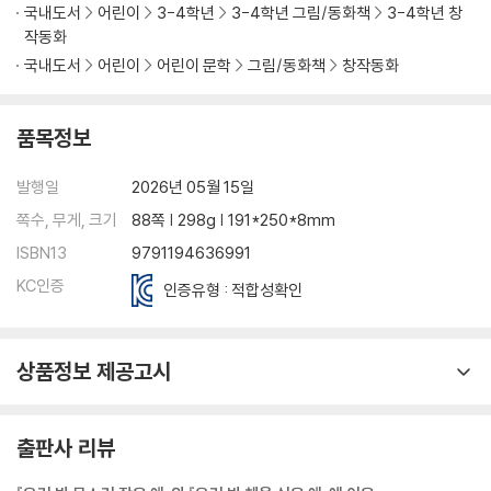
국내도서
어린이
3-4학년
3-4학년 그림/동화책
3-4학년 창
작동화
국내도서
어린이
어린이 문학
그림/동화책
창작동화
품목정보
발행일
2026년 05월 15일
쪽수, 무게, 크기
88쪽 | 298g | 191*250*8mm
ISBN13
9791194636991
KC인증
인증유형 : 적합성확인
상품정보 제공고시
출판사 리뷰