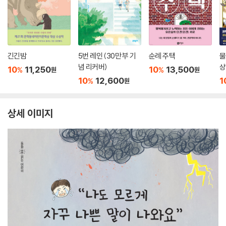
긴긴밤
5번 레인 (30만 부 기
순례 주택
물
념 리커버)
상
10
11,250
10
13,500
%
%
원
원
10
12,600
1
%
원
상세 이미지