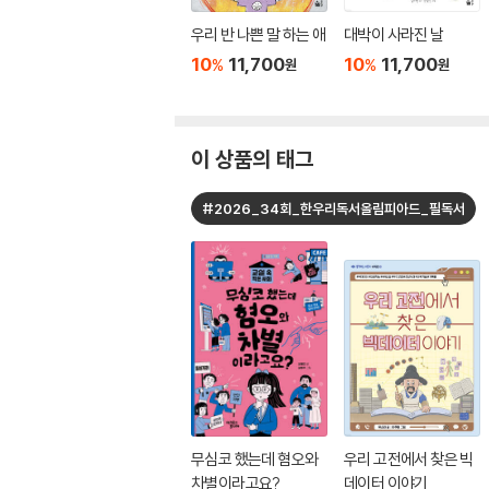
우리 반 나쁜 말 하는 애
대박이 사라진 날
10
11,700
10
11,700
%
%
원
원
이 상품의 태그
#2026_34회_한우리독서올림피아드_필독서
무심코 했는데 혐오와
우리 고전에서 찾은 빅
차별이라고요?
데이터 이야기