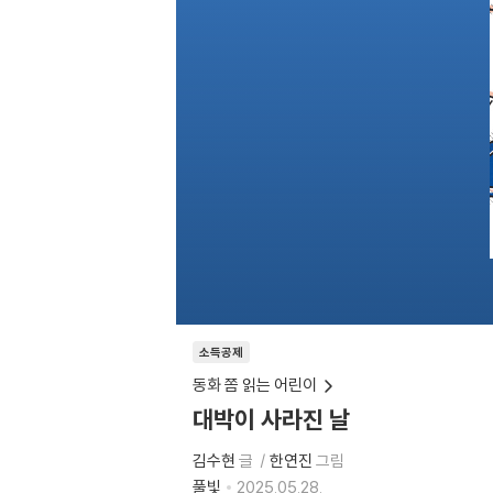
소득공제
동화 쫌 읽는 어린이
대박이 사라진 날
김수현
글
한연진
그림
풀빛
2025.05.28.