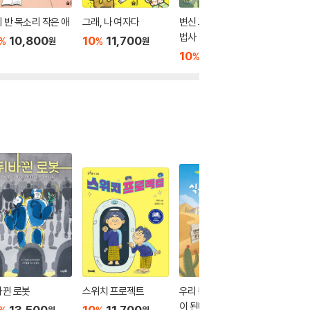
 반 목소리 작은 애
그래, 나 여자다
변신 고양이 예지와 마
법사
10,800
10
11,700
%
%
원
원
10
10,800
%
원
바뀐 로봇
스위치 프로젝트
우리 동네가 식품 사막
선생님,
이 된다고?
해도 되
13,500
10
11,700
원
원