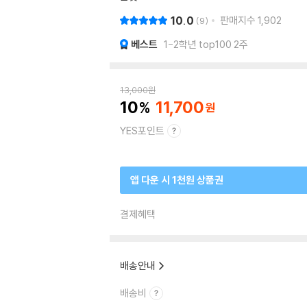
10.0
판매지수
1,902
9
베스트
1-2학년 top100 2주
13,000
원
10
11,700
YES포인트
앱 다운 시 1천원 상품권
결제혜택
배송안내
배송비