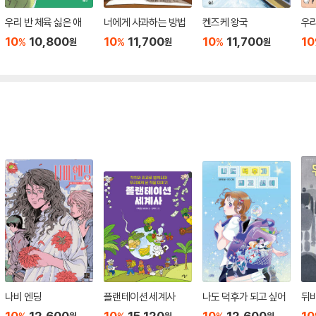
우리 반 체육 싫은 애
너에게 사과하는 방법
켄즈케 왕국
우리
10
10,800
10
11,700
10
11,700
10
%
%
%
원
원
원
나비 엔딩
플랜테이션 세계사
나도 덕후가 되고 싶어
뒤
10
12,600
10
15,120
10
12,600
10
원
원
원