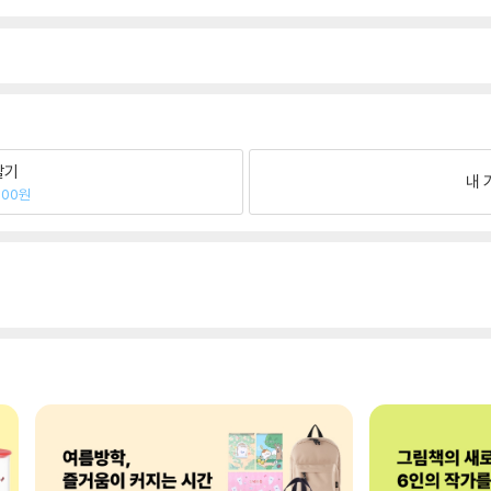
팔기
내 
000원