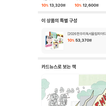
10
13,320
10
12,600
%
%
원
원
이 상품의 특별 구성
[2026 한우리독서올림피아드
10
53,370
%
원
카드뉴스로 보는 책