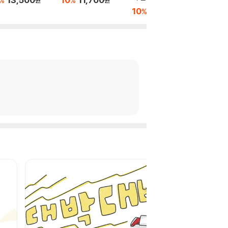
%
%
10
12,150
5
12
%
%
원