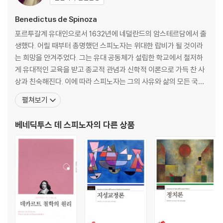
11. 이성적으로 행동하는 사람은 자유롭다. … 35
12. 주어진 약속과 자연권에 의해서 실현된 약속 … 36
Benedictus de Spinoza
13. 결합된 인간들 사이의 밀접한 관계 … 37
포르투갈계 유대인으로서 1632년에 네덜란드의 암스테르담에서 출
14. 적대적 본성에 의한 인간 … 37
생했다. 어릴 때부터 총명했던 스피노자는 위대한 랍비가 될 것이라
15. 다수의 사람들이 하나로 일치할수록 그들은 함께 더 많은 권리를 소유
는 희망을 안겨주었다. 그는 유대 공동체가 설립한 학교에서 철저하
한다. … 38
게 유대적인 교육을 받고 종교적 관념과 신학적 이론으로 가득 찬 사
16. 특정한 몇 사람들의 권력이 커지면 커질수록 다른 사람들의 권리는 그
상과 친숙해진다. 이에 따라 스피노자는 그의 사유와 삶의 모든 국면
만큼 더 줄어든다. … 39
에 근본적으로 신이 존재한다는 유대인의 관습을 체화했지만, 당시
펼쳐보기
17. 주권과 주권의 세 가지 종류 … 39
의 학문 용어인 라틴어를 습득하면서 과학과 스콜라철학, 데카르트
18. 자연 상태에는 죄악이 존재하지 않는다. … 40
의 철학을 알게 된다. 특히 데카르트의 철학을 접한 것은 스피노자의
베네딕투스 데 스피노자
의 다른 상품
19~21. 죄악과 복종은 무엇인가 … 41
사유체계 확립과 관련하여 결정적인 계기가 된다. 새로운 사상 조류
22. 자유로운 인간 … 43
를
23. 정의와 불의 … 44
24. 칭찬과 비난 … 44
제3장 주권
1. 국가와 시민과 신민 … 47
2. 주권과 자연권 … 48
3. 4. 국가의 법령에 의해서는 시민이 자신의 뜻대로 살 수 없다. … 48