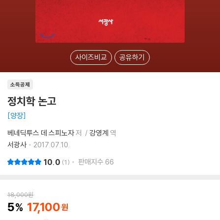
사이즈비교
공유하기
소득공제
정치학 논고
양장
베네딕투스 데 스피노자
저
강영계
역
서광사
2017.07.10.
10.0
판매지수
66
1
18,000
원
5
17,100