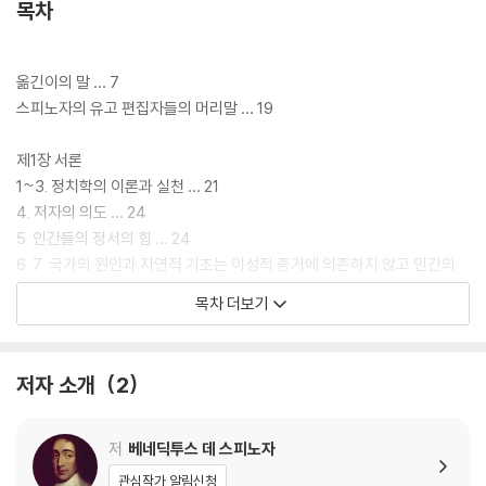
목차
옮긴이의 말 … 7
스피노자의 유고 편집자들의 머리말 … 19
제1장 서론
1~3. 정치학의 이론과 실천 … 21
4. 저자의 의도 … 24
5. 인간들의 정서의 힘 … 24
6. 7. 국가의 원인과 자연적 기초는 이성적 증거에 의존하지 않고 인간의
공통된 본성이나 조건에서 도출된다. … 26
목차 더보기
제2장 자연권
1. 자연권과 시민권 … 27
저자 소개
2
2. 이상적인 것의 본질과 현실적인 것의 본질 … 27
3~5. 자연권은 무엇인가 … 28
6. 자유에 대한 일상적 견해. 최초의 인간의 타락 … 30
저
베네딕투스 데 스피노자
7~10. 자유와 필연 … 32
관심작가 알림신청