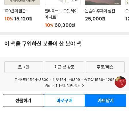
10. 개별적인 도시들의 회의와 협회… 171
100년의 질문
일리아스 + 오뒷세이
논술의 주제와 실전
오
11. 도시의 집정관들… 172
아 세트
10
15,120
25,000
1
%
원
원
12. 도시의 재판관들… 173
10
60,300
%
원
13. 자신의 권리를 가지지 못한 도시들… 173
14. 15. 여러 도시들로 이루어진 귀족주의 국가는 다르게 취급되어야 한다.
… 174
이 책을 구입하신 분들이 산 분야 책
제10장 귀족정의 조직
1. 귀족주의 국가가 해체되는 첫 번째 이유, 독재… 177
로그인
최근 본 상품
주문/배송
2. 최고 회의… 180
3. 로마의 민중 법정… 181
고객센터 1544-3800
티켓 1544-6399
중고샵 1566-4295
4. 회의의 권위… 181
eBook 1:1문의/채팅상담
5. 소모적인 법… 182
예스이십사(주) 사업자 정보
6. 7. 악덕은 직접적으로가 아니라 간접적으로 금지되어야 한다.… 183
선물하기
바로구매
카트담기
8. 거부당하는 명예와 장점… 184
이용약관
개인정보처리방침
청소년보호정책
PC버전
회사소개
거래처관계자께
9. 10. 귀족주의 국가는 확립될 수 있다.… 185
도서홍보
광고
제11장 민주정
Copyright © YES24 Corp. All Rights Reserved.
MATOM13