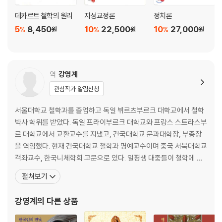
5~9. 모든 시민은 각자 자신의 권리가 아니라 국가의 권리에 종속되어 있
데카르트 철학의 원리
지성교정론
정치론
다. … 50
5
8,450
10
22,500
10
27,000
%
%
%
원
원
원
10. 종교적 문제 … 54
11. 12. 다른 국가들에 대한 주권의 권리 … 56
13. 적대적인 국가들의 본성 … 57
14~18. 연합 상태, 전쟁 상태, 평화 상태 … 57
역
강영계
관심작가 알림신청
제4장 공적인 과제들
1~3. 국가에 관련된 과제들 … 63
서울대학교 철학과를 졸업하고 독일 뷔르츠부르크 대학교에서 철학
4~6. 어떤 의미에서 국가가 죄를 범한다, 또는 범하지 않는다고 말할 수
박사 학위를 받았다. 독일 프라이부르크 대학교와 프랑스 스트라스부
있는가 … 64
르 대학교에서 교환교수를 지냈고, 건국대학교 문과대학장, 부총장
을 역임했다. 현재 건국대학교 철학과 명예교수이며 중국 서북대학교
제5장 최선의 국가 상태
객좌교수, 한국니체학회 고문으로 있다. 일평생 대중들이 철학에 쉽
1. 이성적 규정에 의해서 설립된 최선의 국가 … 69
게 다가서고, 어린이와 청소년 들이 자신을 사랑하고 조화롭게 성장
2~6. 시민 상태의 목적과 최선의 국가 … 70
펼쳐보기
하기를 바라는 마음을 담아 다양한 집필 활동을 펼쳐왔다. 저서로는
7. 마키아벨리와 그의 의도 … 73
『청소년을 위한 사랑 에세이』 『청소년을 위한 행복론 에세이』 『청소
강영계
의 다른 상품
년을 위한 철학 에세이』 『청소년을 위한 가치관 에세이』 『청
제6장 군주정