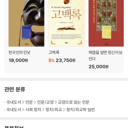
1~3. 국가 설립의 근거 … 75
4. 한 사람에게 통일되는 권력 … 77
5~8. 군주정의 본성과 기초 … 77
9. 도시 … 80
10. 군대와 군대의 지휘관 … 80
11. 분할되는 씨족에서의 시민 … 81
12. 경작지와 주택 … 81
13. 14. 왕의 선정과 귀족 … 82
한국인의 민낯
고백록
헤겔을 알면 정신이 보
15. 16. 왕의 고문관 … 82
인다
18,000
5
23,750
%
원
원
17~25. 원로희의의 최고 직무 … 83
25,000
원
26~29. 정의를 관리하기 위한 다른 회의 … 88
30. 다른 하부의 회의들 … 90
31. 군인의 급여 … 90
관련 분류
32. 외국의 법 … 90
33. 총독 보좌관 … 91
국내도서
인문
인문/교양
교양으로 읽는 인문
34. 왕의 가족과 신변 경호 … 91
국내도서
사회 정치
정치/외교
정치/외교학 일반
35. 전쟁의 발발 … 92
36. 왕의 결혼 … 92
37. 통치권은 분할이 불가능해야 한다. … 92