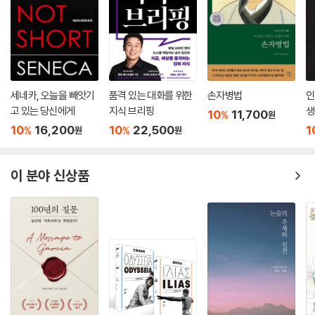
42. 도시와 지방의 전집정관(前執政官). 도시 인근의 권리… 159
43. 도시의 재판관들… 159
44. 민중이 선출하는 국가의 관리들. 독립되어 있는 사람들 … 160
45. 재무관… 161
46. 종교를 믿고 말할 수 있는 자유… 161
47. 귀족의 외모와 상태… 163
세네카, 오늘을 빼앗기
품격 있는 대화를 위한
손자병법
인
48. 권리의 선서… 163
고 있는 당신에게
지식 브리핑
생
10
11,700
%
원
49. 자유를 가르치는 학교… 164
10
16,200
10
22,500
1
%
%
원
원
제9장 귀족정의 두 번째 모델
1. 많은 도시들이 보유하는 귀족주의 정부… 165
이 분야 신상품
2. 통일된 도시들… 165
3. 귀족정의 근거… 166
4. 원로원과 공공 생활에 의한 도시의 공동 결속… 166
5. 국가의 최고 회의와 원로원… 168
6. 최고 회의의 소집, 지휘관의 부대와 사절의 선출, 보좌관과 재판관 등의
질서… 168
7. 지휘관 지원과 군대 법정… 170
8. 세무 관리… 170
9. 원로원 의원들에게 이익이 되는 장소 그리고 그들이 모이는 장소… 171