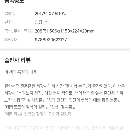
품목정보
38. 왕권의 세습 … 93
39. 시민들의 복종 … 93
발행일
2017년 07월 10일
40. 종교 … 93
판형
양장
쪽수, 무게, 크기
208쪽 | 506g | 153*224*20mm
제7장 군주정, 군주국가의 기초에 대한 증명
1. 군주들은 반드시 선출되어야 하는 것은 아니다. 페르시아의 왕들, 율리
ISBN13
9788930622127
시스 … 95
2. 군주국가의 본성은 국가의 최선의 기초와 참다운 기초이다. … 97
3. 군주를 위해서는 고문 회의가 필요하다. … 98
출판사 리뷰
4. 왕의 고문들은 반드시 선출되어야 한다. … 98
이 책의 특징과 내용
5. 왕은 회의의 견해를 통해서 고문들을 선출하는 권리를 가진다. … 99
6~11. 최고 회의의 큰 유용성 … 101
철학서적 전문출판 서광사에서 신간 『정치학 논고』가 출간되었다. 이 책은
12. 군대는 오직 시민들로만 구성된다. … 104
서광사 『스피노자 선집』 여섯 번째 책으로, 책의 번역은 앞서 출간된 스피
13. 어떤 근거로 고문관을 선출하는가 … 105
노자 선집 『지성 개선론』, 『신과 인간과 인간의 행복에 대한 짧은 논문』,
14. 15. 왕의 안전. 역사적 증거들… 106
『데카르트의 철학의 원리』, 『신학-정치론』,
16. 도시의 축성… 108
『에티카』를 변역한 강영계 교수가 맡았다.
17. 군대의 지원과 군대의 지휘관… 108
18. 시민들은 씨족에 따라서 구분된다.… 109
모두 11장으로 구성되어 있으며, 1장에서 스피노자는 정치학의 이론과 실
19. 공동체의 기초는 시민권에 의해서 존재한다.… 110