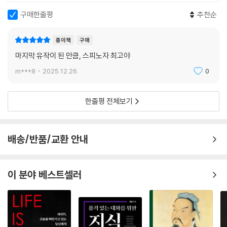
인간의 공동체가 어떻게 구성되어야 할지에 대해서 고뇌하고 사색하면서
7. 귀족정이 자유의 보존에 더 적절하다.… 130
바람직한 정치체제를 구상, 기획하여 제시하고자 하였다. 스피노자가 이
8. 도시의 축성… 131
구매한줄평
추천순
책의 마지막 장 11장의 주제인 ‘민주정’에 대한 것을 더 쓸 수 있었더라면,
9. 군대와 군대의 지휘관… 131
자유민주주의 정치체제가 왜 정치철학의 구체적인 목표인지를 한층 더 힘
10. 경작지와 토지의 판매… 133
종이책
구매
차게 강조했을 것이다.
11. 최고의 귀족 회의… 134
마지막 유작이 된 만큼, 스피노자 최고야
12. 귀족정의 몰락의 원인… 134
m***8
2025.12.26.
0
스피노자의 사상을 이해하고자 하는 독자라면 스피노자 선집 시리즈를 읽
13. 귀족정의 첫 번째 법은 점진적으로 과두정(寡頭政)으로 넘어가지 않
기를 권한다. 스피노자가 어떤 사유의 경로를 거쳐서 데카르트주의자로부
는다. … 136
터 자기 자신의 고유한 철학 사상을 구성하게 되었고, 초기 저술들을 거쳐
14. 15. 씨족의 구성원에 의한 귀족의 선출… 136
한줄평 전체보기
어떻게 『에티카』에서 종합적 사상을 전개하였는지, 그리고 왜 『에티카』 이
16. 회의의 장소와 시간… 137
후 실천 문제에 신경을 쓰면서 『신학-정치론』과 『정치학 논고』를 저술하
17. 최고 회의의 직무… 138
게 되었는지 일목요연하게 바라볼 수 있을 것이다.
18. 직접적인 또는 기본적인 회의… 138
배송/반품/교환 안내
19. 귀족들 간의 평등… 139
20~25. 법률고문들과 그들의 직무… 139
26. 27. 국가의 관리들… 144
이 분야 베스트셀러
28. 무기명 비밀투표… 145
29~33. 원로원… 146
34~36. 보조 원로원과 그 대리인들. 집정관들… 151
37~41. 재판에 대한 협회… 154