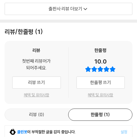
천, 인간의 정서와 본성을 살핀다. 이것들은 정치철학을 전개하기 위한 기
20. 귀족은 오직 왕으로부터만 연유한다.… 110
출판사 리뷰 더보기
초이다. 2장에서는 자연권을 살피는데, 스피노자는 홉스와 달리 자연 속의
21. 어떤 해의 재판관들… 111
인간을 자유로운 인간으로 본다. 3장에서는 주권을 다루고, 4장에서는 국
22. 군인에게는 어떤 급여도 지급되지 않는다.… 112
가의 공적 과제들을 다루며, 5장에서는 이성적 규정에 의해 설립된 최선의
23. 외국인과 왕의 혈족… 113
리뷰/한줄평
1
국가를 논한다. 6장과 7장은 군주정에 대해서 그리고 8, 9, 10장은 귀족정
24. 왕의 위험한 결혼. 역사적 증거들… 114
에 대해서 그리고 11장은 민주정에 대해서 논의한다.
25. 왕국에서의 승계권… 114
26. 신을 예배할 수 있는 권리… 116
리뷰
한줄평
이 책은 실질적으로 『신학-정치론』의 ‘정치학’을 보충하는 역할을 담당하
27. 공동체의 모든 사람의 본성은 하나이다.… 117
10.0
첫번째 리뷰어가
고 있다. 스피노자는 『신학-정치론』에서 완성된 신학론(종교철학)을 제시
28. 모든 사람의 견고한 왕국… 119
되어주세요.
하였으나 그의 정치론(정치철학)은 양적으로도 너무 적어서 미완성인 채
29. 왕국의 고문들의 은폐시키는 힘… 119
로 남았다고 할 수 있다. 그리하여 그는 『정치학 논고』에서 법에 대해서뿐
30. 아라곤 왕국의 예… 120
리뷰 쓰기
한줄평 쓰기
만 아니라 정치학에 관련된 다양한 문제들에 대해서도 다루려 했으나 그의
31. 많은 사람들은 왕 밑에서 충분히 큰 자유를 누릴 수 있다.… 124
예기치 못한 죽음으로 완수할 수 없었다.
혜택 및 유의사항
혜택 및 유의사항
제8장 귀족정의 첫 번째 모델
『정치학 논고』에서는 인간의 심리와 본성을 기본으로 삼고 군주정과 귀족
1. 귀족정이란 무엇인가? 귀족… 125
리뷰
0
한줄평
1
정의 장단점을 면밀히 검토한 후 자신이 갈망하는 바람직한 사회의 표본인
2. 귀족정은 많은 수의 귀족에 의해서 성립되어야 한다.… 126
자유민주주의 정치체제를 제시하고자 하였으며, 스피노자는 전제정치(독
3. 군주정과 귀족정의 구분… 127
재정치)로 몰락하지 않고 시민들의 평화와 자유가 침해당하지 않기 위해
4~6. 귀족정은 군주정보다 훨씬 더 완전하다.… 128
클린봇
이 부적절한 글을 감지 중입니다.
설정