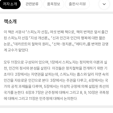
저자 소개
관련분류
품목정보
출판사 리뷰
책소개
이 책은 서광사 『스피노자 선집』 여섯 번째 책으로, 책의 번역은 앞서 출간
된 스피노자 선집 『지성 개선론』, 『신과 인간과 인간의 행복에 대한 짧은
논문』,『데카르트의 철학의 원리』, 『신학-정치론』,『에티카』를 변역한 강영
계 교수가 맡았다.
모두 11장으로 구성되어 있으며, 1장에서 스피노자는 정치학의 이론과 실
천, 인간의 정서와 본성을 살핀다. 이것들은 정치철학을 전개하기 위한 기
초이다. 2장에서는 자연권을 살피는데, 스피노자는 홉스와 달리 자연 속의
인간을 자유로운 인간으로 본다. 3장에서는 주권을 다루고, 4장에서는 국
가의 공적 과제들을 다루며, 5장에서는 이성적 규정에 의해 설립된 최선의
국가를 논한다. 6장과 7장은 군주정에 대해서 그리고 8, 9, 10장은 귀족정
에 대해서 그리고 11장은 민주정에 대해서 논의한다.