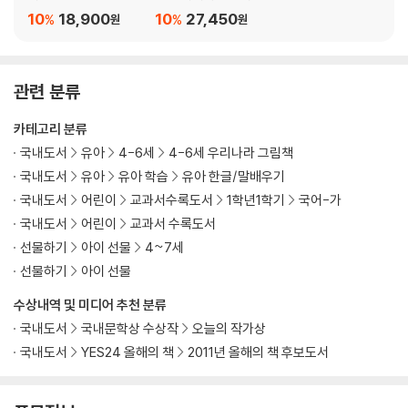
요집 세트
10
18,900
10
27,450
%
%
원
원
관련 분류
카테고리 분류
국내도서
유아
4-6세
4-6세 우리나라 그림책
국내도서
유아
유아 학습
유아 한글/말배우기
국내도서
어린이
교과서수록도서
1학년1학기
국어-가
국내도서
어린이
교과서 수록도서
선물하기
아이 선물
4~7세
선물하기
아이 선물
수상내역 및 미디어 추천 분류
국내도서
국내문학상 수상작
오늘의 작가상
국내도서
YES24 올해의 책
2011년 올해의 책 후보도서