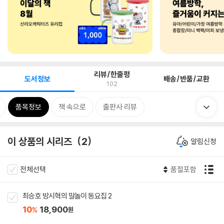
리뷰/한줄평
도서정보
배송/반품/교환
102
품목정보
책 속으로
출판사 리뷰
이 상품의 시리즈
2
알림신청
전체선택
품절포함
최승호 방시혁의 말놀이 동요집 2
10
18,900
%
원