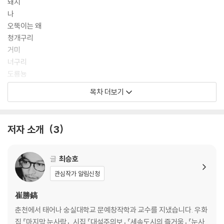
돼지
나
오뚝이는 왜
청개구리
거미
너구리
도룡뇽
가오리연
목차 더보기
터져라
허수아비
달팽이
저자 소개
3
구멍 없는 피리
이구아나
그네
글
최승호
스컹크
관심작가 알림신청
다리
보리
崔勝鎬
소쩍새
춘천에서 태어나 숭실대학교 문예창작학과 교수를 지냈습니다. 우화
코뿔소
집 『마지막 눈사람』, 시집 『대설주의보』 『세속도시의 즐거움』 『눈사