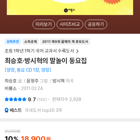
미리보기
사이즈비교
공유하기
강력추천
소득공제
2011 제9회 올해의 책 후보도서
초등 1학년 1학기 국어 교과서 수록도서
최승호·방시혁의 말놀이 동요집
양장, 동요 CD 1장, 양장
최승호
글
윤정주
그림
방시혁
작곡
비룡소
2011.02.24.
9.7
판매지수
2,928
102
베스트
국내도서 top20 3주
21,000
원
10
18,900