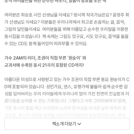
오직 아이들만을 위한 순수한 하모니, 말놀이 동요를 모은 책
여러분은 최승호 시인 선생님을 아세요? 방시혁 작곡가님은요? 윤정주 화
가 선생님도 아세요? 이분들은 우리나라에서 최고로 손꼽히는 글, 음악,
그림의 달인들이세요. 여러분들을 위해 아름답고 순수한 우리말을 이용한
동시집을 쓰셨습니다. 책 속에는 그림도 있구요, 시도 있구요, 음악을 들을
수 있는 CD도 함께 들어있어 따라부를 수 있어요.
가수 2AM의 리더, 조권이 직접 부른 '원숭이' 와
교과서에 수록된 동시 21곡이 포함된 CD까지!
아름다운 미성으로 사랑받고 있는 가수 조권이 직접 부른 동요 원숭이가 C
D에 포함되어 있습니다. 성인가요, 댄스, 유행가에 물들어 쉽게 순수한 감
성을 잃어버리는 우리 아이들에게 우리나라 말이 가진 천연의 진실함과 아
름다움을 보여줄 수 있는 기회입니다. 그렇다고 아주 고리타분하지 않게,
기존 동시의 틀을 깨고 우리말의 소리와 음악성을 최대로 살린 독특한 형
식으로, 동시의 새로운 영역을 선보이며 만들어진 동요집이랍니다. 특히
한국 고유의 말놀이의 특성을 잘 담아낼 수 있는 다양한 글을 마련하여 아
책소개 더보기
이들이 동시의 재미를 온몸으로 느낄 수 있도록 마련했어요.