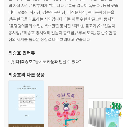
람 자살 사건』 『방부제가 썩는 나라』 『북극 얼굴이 녹을 때』 등을 썼습
악보
니다. 오늘의 작가상, 김수영 문학상, 대산문학상, 현대문학상 등을
받은 한국을 대표하는 시인입니다. 어린이를 위한 한글그림 동시집
『물땡땡이들의 수업』, 색색깔깔 동시집 『피카소 물고기』와 『말놀이
동시집』 『최승호 방시혁의 말놀이 동요집』 『무늬 도둑』 등 순수한 동
심의 세계를 놀라운 상상력으로 그려내고 있습니다.
최승호
인터뷰
[읽다]
최승호 “동시도 카툰과 만날 수 있다”
최승호
의 다른 상품