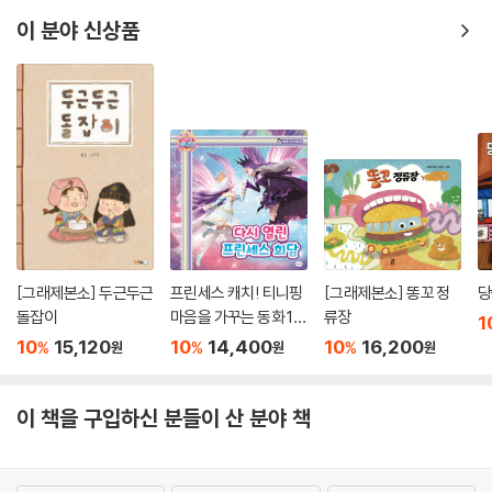
이 분야 신상품
[그래제본소] 두근두근
프린세스 캐치! 티니핑
[그래제본소] 똥꼬 정
당
돌잡이
마음을 가꾸는 동화 10
류장
1
: 다시 열린 프린세스 회
10
15,120
10
14,400
10
16,200
%
%
%
원
원
원
담
이 책을 구입하신 분들이 산 분야 책