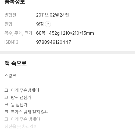
품목정보
발행일
2011년 02월 24일
판형
양장
쪽수, 무게, 크기
68쪽 | 452g | 210*210*15mm
ISBN13
9788949120447
책 속으로
스컹크
크! 이게 무슨냄새야
크! 방귀 냄샌가
크! 똥 냄샌가
크! 독가스 냄새 같지 않니
크! 이게 무슨 냄새야
정신을 못 차리겠어