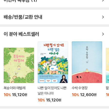
배송/반품/교환 안내
이 분야 베스트셀러
복숭아와 애벌레
나쁜 일이 있어도 나쁜
수박 수영장
할
날은 아니야
10
15,120
10
12,600
1
%
%
원
원
10
15,120
%
원