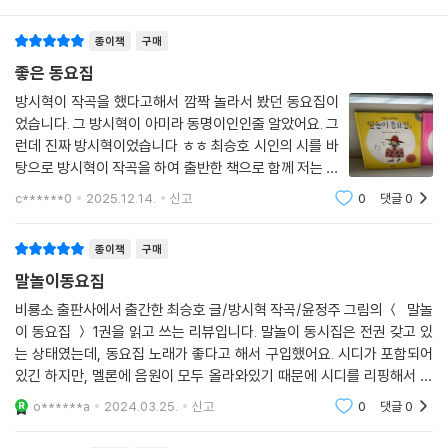
수준 높은 동요집을 만들어냈다. 이번 동요집에는 기존 동요 형식의 곡뿐
종이책
구매
만 아니라 스윙, 재즈, 뮤지컬 등 다양한 풍의 곡들이 담겨 있다. 동시의 구
조나 내용에 따라 신나고 재미난 곡, 서정적이고 아름다운 곡들이 번갈아
좋은 동요집
나오며 듣는 내내 흥을 돋운다. 아이들은 이런 새로운 동요들을 접하며 동
방시혁이 작곡을 했다고해서 깜짝 놀라서 봤던 동요집이
시의 재미뿐 아니라 음악의 풍부함을 온몸으로 느끼고 배울 수 있을 것이
었습니다. 그 방시혁이 아미라 동명이인인줄 알았어요. 그
다.
런데 진짜 방시혁이었습니다 ㅎㅎ 최승호 시인의 시를 바
탕으로 방시혁이 작곡을 하여 출반한 책으로 함께 저는 시
동요를 들으며 우리말의 재미와 한글도 배운다!
디를 정말 많이 들었네요 추천해요
c******0
2025.12.14.
신고
0
댓글
0
『최승호,방시혁의 말놀이 동요집』은 동요를 들으며 자연스럽게 한글까지
익힐 수 있도록 기획되었다. “아야어여오요우유으이” “먼지 먹자 먼지 먹
종이책
구매
자” “거미 거미 왕거미” 등 비슷한 문구나 단어가 반복되는 동요를 따라 부
말놀이동요집
르며 책을 보다 보면 글자에 대해 관심을 갖게 되고, 글자를 익힐 수 있을
것이다. 텍스트 크기 또한 기존 동시집에 비해 크게 하여 우리말의 소리나
비룡소 출판사에서 출간한 최승호 글/방시혁 작곡/윤정주 그림의 ＜ 말놀
이 동요집 ＞ 1권을 읽고 쓰는 리뷰입니다. 말놀이 동시집은 전권 갖고 있
리듬뿐 아니라 생김새를 식별하는 데 도움을 주고자 했다. 아이들은 말놀
는 상태였는데, 동요집 노래가 좋다고 해서 구입했어요. 시디가 포함되어
이 동요를 통해 다양한 낱말을 익히고 그 소리와 뜻을 요리조리 맛보면서
있긴 하지만, 멜론에 음원이 모두 올라와있기 때문에 시디를 리핑해서 듣
우리말의 재미와 특성도 배울 수 있을 것이다.
게 되지는 않더군요. 동시집에서 인기가 많았던 동시에 노래를 붙인 거기
o******a
2024.03.25.
신고
0
댓글
0
때문에 말놀이
동요집에 재미를 더해 주는 생생하고 유머 있는 삽화