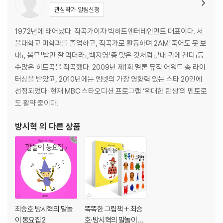
관심작가 알림신청
1972년에 태어났다. 작곡가이자 빅히트엔터테인먼트 대표이다. 서
울대학교 미학과를 졸업하고, 작곡가로 활동하며 2AM「죽어도 못 보
내」, 옴므「밥만 잘 먹더라」,백지영「총 맞은 것처럼」,「내 귀에 캔디」등
수많은 히트곡을 작곡했다. 2009년 제1회 멜론 뮤직 어워드 송 라이
터상을 받았고, 2010년에는 엠넷의 가장 영향력 있는 스타 20인에
선정되었다. 현재 MBC 스타오디션 프로그램 ‘위대한 탄생’의 멘토로
도 활약 중이다.
방시혁
의 다른 상품
최승호 방시혁의 말놀
똑똑한 그림책 + 최승
이 동요집 2
호·방시혁의 말놀이 동