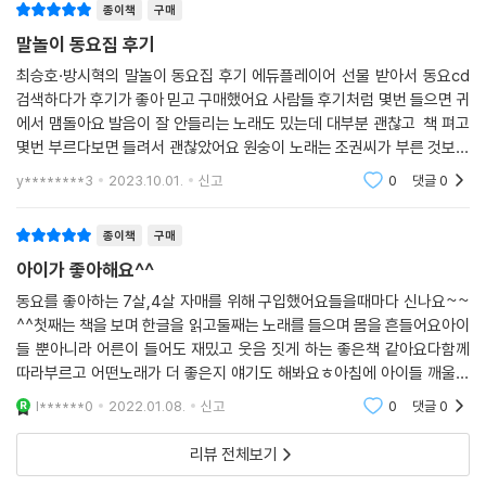
새싹 만화상 은상을 받은 윤정주 작가의 익살맞으면서도 생생한 삽화가 동
종이책
구매
시에 재미를 더한다. 섬세한 펜 선에 가벼운 수채물감을 사용한 삽화는 등
말놀이 동요집 후기
장인물들의 표정과 몸동작을 재치 있고 생생하게 살려 내 동시에 쉽게 다
최승호·방시혁의 말놀이 동요집 후기 에듀플레이어 선물 받아서 동요cd
가갈 수 있게 하며, 동시가 놓칠 수 있는 작은 재미들을 보완해 준다. 익살
검색하다가 후기가 좋아 믿고 구매했어요 사람들 후기처럼 몇번 들으면 귀
맞고 유머 있는 상황 연출들은 읽는 내내 웃음 짓게 만든다.
에서 맴돌아요 발음이 잘 안들리는 노래도 밌는데 대부분 괜찮고 책 펴고
몇번 부르다보면 들려서 괜찮았어요 원숭이 노래는 조권씨가 부른 것보다
마지막에 여자분이 부른게 발음 더 정확하더라구요 ㅎ
y********3
2023.10.01.
신고
0
댓글
0
종이책
구매
아이가 좋아해요^^
동요를 좋아하는 7살,4살 자매를 위해 구입했어요들을때마다 신나요~~
^^첫째는 책을 보며 한글을 읽고둘째는 노래를 들으며 몸을 흔들어요아이
들 뿐아니라 어른이 들어도 재밌고 웃음 짓게 하는 좋은책 같아요다함께
따라부르고 어떤노래가 더 좋은지 얘기도 해봐요ㅎ아침에 아이들 깨울때
틀어놓으면 저도 아이들도기분좋게 하루를 시작할 수 있어요정말 강추에
l******0
2022.01.08.
신고
0
댓글
0
요!!!
리뷰 전체보기