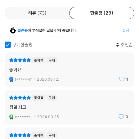
리뷰
73
한줄평
29
클린봇
이 부적절한 글을 감지 중입니다.
설정
구매한줄평
추천순
종이책
구매
좋아요
t******m
2020.08.12.
1
종이책
구매
정말 최고
o******a
2024.03.25.
0
종이책
구매