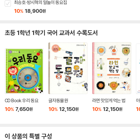
최승호·방시혁의 말놀이 동요집
10
18,900
%
원
초등 1학년 1학기 국어 교과서 수록도서
CD Book 우리 동요
글자동물원
라면 맛있게 먹는 법
아
10
7,650
10
12,150
10
12,150
1
%
%
%
원
원
원
이 상품의 특별 구성