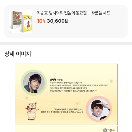
최승호·방시혁의 말놀이 동요집 + 라푼첼 세트
10
30,600
%
원
상세 이미지