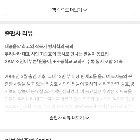
오뚝이는 왜
책 속으로 더보기
오뚝 오뚝 오뚝이
벌렁 자빠진 오뚝이
출판사 리뷰
일어나라 오뚝이
안 일어난다 오뚝이
대중음악 최고의 작곡가 방시혁의 곡과
우리나라 대표 시인 최승호의 동시로 만나는 말놀이 동요집
정말 이럴래 오뚝이
2AM 조권이 부른「원숭이」+초등학교 교과서 수록 동시 포함 21곡
정말 이런다 오뚝이
--- 본문 중에서
2005년 3월 출간 이후, 국내 13만 부 이상 판매고를 올리며 독자들의 꾸
준한 사랑을 받고 있는「최승호 시인의 말놀이 동시집」시리즈가『최승호,방
시혁의 말놀이 동요집』으로 재탄생되었다. 이 동요집은 수많은 히트곡을
만들며 우리나라 대중음악계를 이끌고 있는 작곡가 방시혁이 참여한 첫 동
요집으로, 스윙, 재즈, 뮤지컬 등 다양한 풍의 곡들이 재미난 동시와 어우
러져 신선한 충격을 준다. 말놀이 동시의 재미와 특성을 잘 담아낸『최승호,
출판사 리뷰 더보기
방시혁의 말놀이 동요집』은 아이들에게 우리말의 멋과 재미를 맛보게 함
과 동시에, 다양한 음악을 듣고 감성을 키울 수 있는 기회를 줄 것이다. 다
섯 권의 동시집(모음 편, 동물 편, 자음 편, 비유 편, 리듬 편)에서 골라 만든