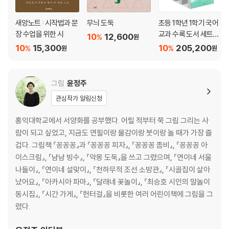
새앙노트 : 시작법과 문
무늬 도둑
초등 1학년 1학기 국어
장 수업을 위한 시
교과 수록 도서 세트
10
12,600
%
원
(국어 가+나+국어활
10
15,300
10
205,200
%
%
원
원
동+사람들)
그림
윤정주
관심작가 알림신청
홍익대학교에서 서양화를 공부했다. 어릴 적부터 쭉 그림 그리는 사
람이 되고 싶었고, 지금도 연필이랑 물감이랑 붓이랑 놀 때가 가장 즐
겁다. 그림책 『꽁꽁꽁』과 『꽁꽁꽁 피자』, 『꽁꽁꽁 좀비』, 『꽁꽁꽁 아
이스크림』, 『냠냠 빙수』, 『악몽 도둑』을 쓰고 그렸으며, 『연이네 서울
나들이』, 『연이네 설맞이』, 『천하무적 조선 소방관』, 『시골집이 살아
났어요』, 『아카시아 파마』, 『달래네 꽃놀이』, 『최승호 시인의 말놀이
동시집』, 『시간 가게』, 『헌터걸』을 비롯한 여러 어린이책에 그림을 그
렸다.