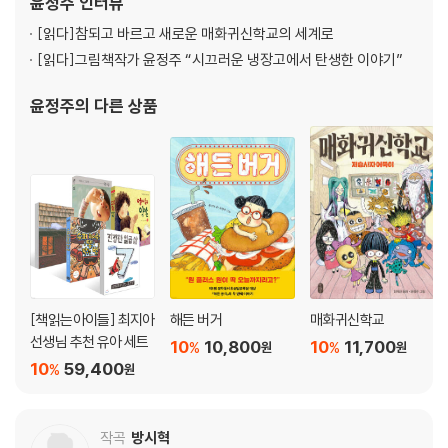
윤정주
인터뷰
[읽다]
참되고 바르고 새로운 매화귀신학교의 세계로
[읽다]
그림책작가 윤정주 “시끄러운 냉장고에서 탄생한 이야기”
윤정주
의 다른 상품
[책읽는아이들] 최지아
해든 버거
매화귀신학교
선생님 추천 유아 세트
10
10,800
10
11,700
%
%
원
원
10
59,400
%
원
작곡
방시혁