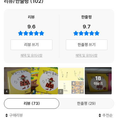
리뷰/한줄평
102
21곡의 동요는 CD에 담겨 책과 함께 제공된다. 이중 타이틀 곡「원숭이」는
2AM 조권이 불러 친근함을 더한다. 책 말미에는 악보를 첨부하여 동요를
연주하면서 즐길 수 있도록 했다.
리뷰
한줄평
9.6
9.7
‘말놀이 동시집’ 시리즈는 뜻 중심이었던 기존 동시의 틀을 깨고 우리말의
소리와 음악성을 최대로 살린 독특한 형식으로, 동시의 새로운 영역을 선
보이며 붐을 일으켰다. 비룡소는 그동안 드럼과 함께하는 말놀이, 랩과 함
리뷰 쓰기
한줄평 쓰기
께하는 말놀이 등 말놀이의 특성을 잘 담아낼 수 있는 다양한 행사를 마련
하여 아이들이 동시의 재미를 온몸으로 느낄 수 있는 기회를 여러 차례 마
혜택 및 유의사항
혜택 및 유의사항
련하였다. 이번 동요집을 이런 다양한 노력의 결실이다. 새싹 만화상 은상
을 수상한 윤정주 작가의 세련되고 재치 있는 삽화가 책에 재미를 더한다.
18
최고의 작곡가이자 프로듀서 방시혁이 만든 수준 높은 동요집
더보기
『최승호,방시혁의 말놀이 동요집』은 2AM「죽어도 못 보내」, 옴므「밥만 잘
먹더라」, 백지영「총 맞은 것처럼」,「내 귀에 캔디」등 수많은 히트곡을 작곡
4
6
3
하며 우리나라 대중 음악계를 이끌고 있는 작곡가 방시혁의 첫 동요집이
리뷰
73
한줄평
29
다. 새로운 도전을 위해 방시혁 작곡가는 어린이집을 방문하여 현직 교사
들에게 조언을 구하고, 기존의 동요집들을 철저히 분석하는 등 많은 노력
구매리뷰
추천순
을 기울였다. 작곡뿐 아니라 편곡, 연주, 가창까지 전 과정을 프로듀싱하며