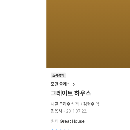
소득공제
모던 클래식
그레이트 하우스
니콜 크라우스
저
김현우
역
민음사
2011.07.22.
원제
Great House