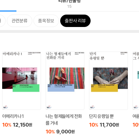
리뷰/한줄평
15
개
관련분류
품목정보
출판사 리뷰
아메리카나 1
나는 형제들에게 전화
단지 유령일 뿐
여름
를 거네
10
12,150
10
11,700
10
%
%
원
원
10
9,000
%
원