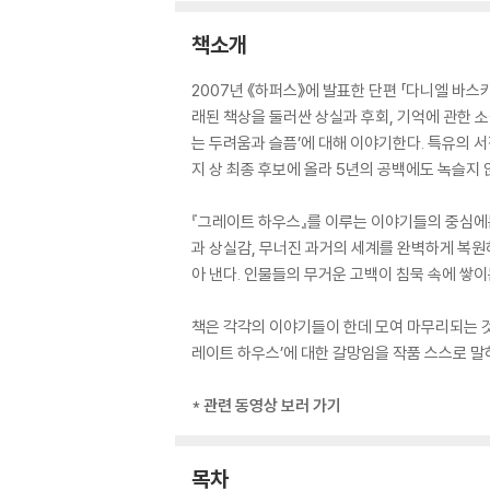
책소개
2007년 《하퍼스》에 발표한 단편 「다니엘 바스키의
래된 책상을 둘러싼 상실과 후회, 기억에 관한 
는 두려움과 슬픔’에 대해 이야기한다. 특유의 
지 상 최종 후보에 올라 5년의 공백에도 녹슬지
『그레이트 하우스』를 이루는 이야기들의 중심에는
과 상실감, 무너진 과거의 세계를 완벽하게 복원
아 낸다. 인물들의 무거운 고백이 침묵 속에 쌓이
책은 각각의 이야기들이 한데 모여 마무리되는 것
레이트 하우스’에 대한 갈망임을 작품 스스로 말
*
관련 동영상 보러 가기
목차