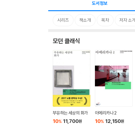
도서정보
시리즈
책소개
목차
저자 소
모던 클래식
부유하는 세상의 화가
아메리카나 2
10
11,700
10
12,150
%
%
원
원