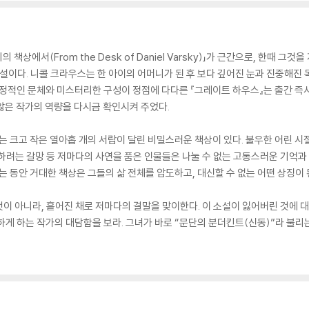
 책상에서(From the Desk of Daniel Varsky)」가 근간으로, 한때 
소설이다. 니콜 크라우스는 한 아이의 어머니가 된 후 보다 깊어진 눈과 진중해진
서정적인 문체와 미스터리한 구성이 정점에 다다른 『그레이트 하우스』는 출간 즉
 않은 작가의 역량을 다시금 확인시켜 주었다.
 크고 작은 열아홉 개의 서랍이 달린 비밀스러운 책상이 있다. 불우한 어린 시
하려는 갈망 등 저마다의 사연을 품은 인물들은 나눌 수 없는 고통스러운 기억과
는 동안 거대한 책상은 그들의 삶 전체를 압도하고, 대신할 수 없는 어떤 상징이 
이 아니라, 흩어진 채로 저마다의 결말을 맞이한다. 이 소설이 잃어버린 것에 대한
하게 하는 작가의 대담함을 보라. 그녀가 바로 “문단의 분더킨트(신동)”라 불리