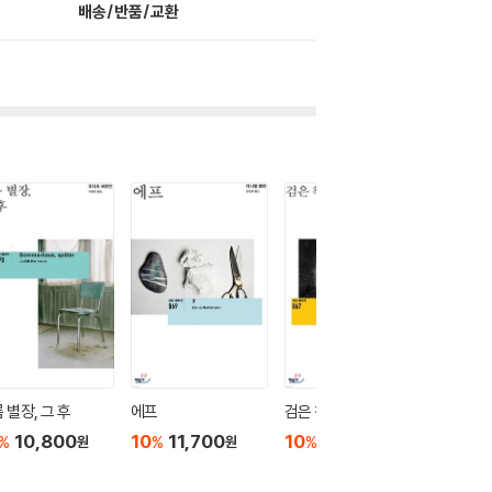
배송/반품/교환
 별장, 그 후
에프
검은 책 2
검은 책 1
10,800
10
11,700
10
11,700
10
1
%
%
%
%
원
원
원