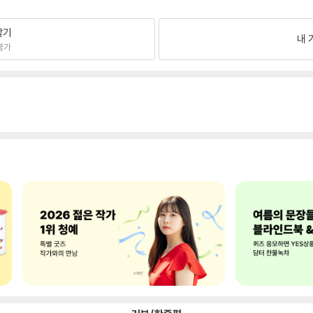
팔기
내 
불가