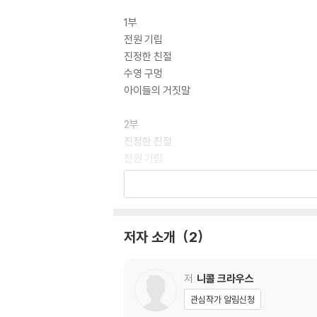
1부
전원 기립
진정한 친절
수영 구멍
아이들의 거짓말
2부
진정한 친절
전원 기립
수영 구멍
와이즈 씨
옮긴이의 말
저자 소개
2
저
니콜 크라우스
관심작가 알림신청