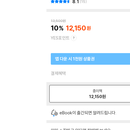
8.1
15
13,500
원
10
12,150
YES포인트
앱 다운 시 1천원 상품권
결제혜택
종이책
12,150
원
eBook이 출간되면 알려드립니다.