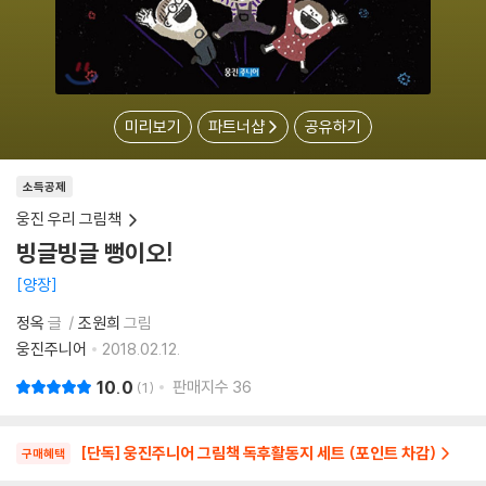
미리보기
파트너샵
공유하기
소득공제
웅진 우리 그림책
빙글빙글 뻥이오!
양장
정옥
글
조원희
그림
웅진주니어
2018.02.12.
10.0
판매지수
36
1
[단독] 웅진주니어 그림책 독후활동지 세트 (포인트 차감)
구매혜택