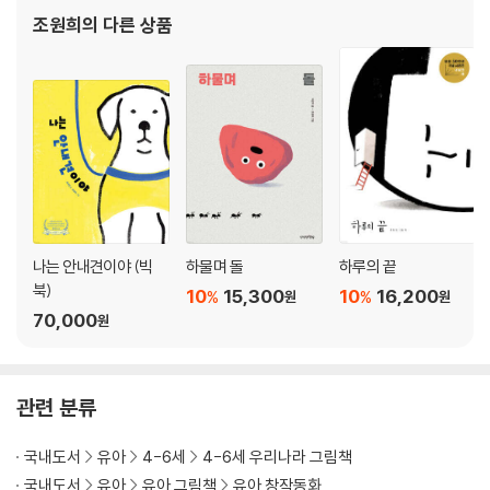
조원희
의 다른 상품
나는 안내견이야 (빅
하물며 돌
하루의 끝
북)
10
15,300
10
16,200
%
%
원
원
70,000
원
관련 분류
국내도서
유아
4-6세
4-6세 우리나라 그림책
국내도서
유아
유아 그림책
유아 창작동화