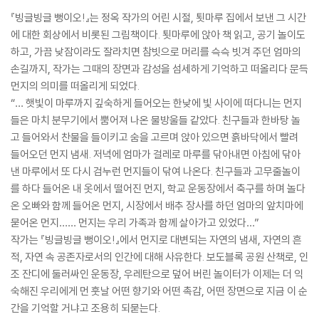
『빙글빙글 뻥이오!』는 정옥 작가의 어린 시절, 툇마루 집에서 보낸 그 시간
에 대한 회상에서 비롯된 그림책이다. 툇마루에 앉아 책 읽고, 공기 놀이도
하고, 가끔 낮잠이라도 잘라치면 참빗으로 머리를 슥슥 빗겨 주던 엄마의
손길까지, 작가는 그때의 장면과 감성을 섬세하게 기억하고 떠올리다 문득
먼지의 의미를 떠올리게 되었다.
“… 햇빛이 마루까지 깊숙하게 들어오는 한낮에 빛 사이에 떠다니는 먼지
들은 마치 분무기에서 뿜어져 나온 물방울들 같았다. 친구들과 한바탕 놀
고 들어와서 찬물을 들이키고 숨을 고르며 앉아 있으면 흙바닥에서 빨려
들어오던 먼지 냄새. 저녁에 엄마가 걸레로 마루를 닦아내면 아침에 닦아
낸 마루에서 또 다시 검누런 먼지들이 닦여 나온다. 친구들과 고무줄놀이
를 하다 들어온 내 옷에서 떨어진 먼지, 학교 운동장에서 축구를 하며 놀다
온 오빠와 함께 들어온 먼지, 시장에서 배추 장사를 하던 엄마의 앞치마에
묻어온 먼지…… 먼지는 우리 가족과 함께 살아가고 있었다…”
작가는 『빙글빙글 뻥이오!』에서 먼지로 대변되는 자연의 냄새, 자연의 흔
적, 자연 속 공존자로서의 인간에 대해 사유한다. 보도블록 공원 산책로, 인
조 잔디에 둘러싸인 운동장, 우레탄으로 덮어 버린 놀이터가 이제는 더 익
숙해진 우리에게 먼 훗날 어떤 향기와 어떤 촉감, 어떤 장면으로 지금 이 순
간을 기억할 거냐고 조용히 되묻는다.