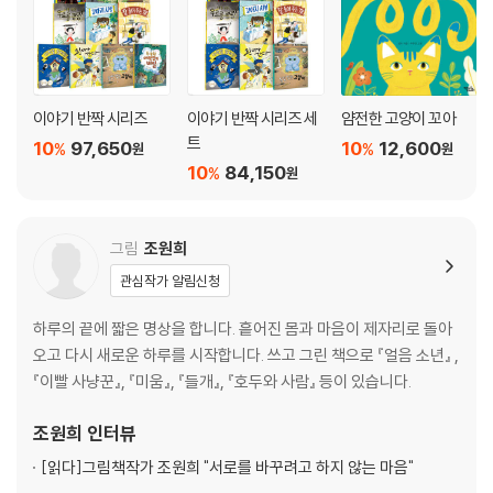
이야기 반짝 시리즈
이야기 반짝 시리즈 세
얌전한 고양이 꼬아
트
10
97,650
10
12,600
%
%
원
원
10
84,150
%
원
그림
조원희
관심작가 알림신청
하루의 끝에 짧은 명상을 합니다. 흩어진 몸과 마음이 제자리로 돌아
오고 다시 새로운 하루를 시작합니다. 쓰고 그린 책으로 『얼음 소년』 ,
『이빨 사냥꾼』, 『미움』, 『들개』, 『호두와 사람』 등이 있습니다.
조원희
인터뷰
[읽다]
그림책작가 조원희 "서로를 바꾸려고 하지 않는 마음"