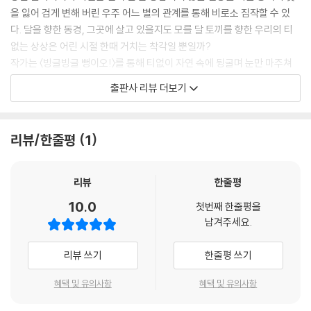
을 잃어 검게 변해 버린 우주 어느 별의 관계를 통해 비로소 짐작할 수 있
다. 달을 향한 동경, 그곳에 살고 있을지도 모를 달 토끼를 향한 우리의 티
없는 상상은 어린 시절 한때 거치는 착각일 뿐일까?
작가는 〈빙글빙글 뻥이오!〉를 통해 티없이 자연 속에 뒹굴며 눈만 마주쳐
도 깔깔 웃던 그 순수함과 아이다움을, 우리의 가슴 속에 자리했던 ‘달 토
출판사 리뷰 더보기
끼’에 대한 기억을 불러 일으킨다. 잘 계획된 일상도 좋지만 〈빙글빙글 뻥이
오!〉 속 소담이처럼 가끔은 산에 올라 상수리나무, 다람쥐와 놀아 보고, 호
야처럼 강아지와 뒹굴어 보고, 보미네 가족처럼 텃밭 흙 냄새도 맡아 보고,
리뷰/한줄평
1
때로는 밤하늘 별의 수도 세어 보며 자연이 주는 일상의 여유와 상상, 그 넓
은 사유의 시간을 가져 보기를 권유한다. 그런 시간들이 우주 어딘가에 있
을 달 토끼에게 전달되면 윤기를 잃어 가는 우리 삶의 별도 샛노란 빛을 찾
리뷰
한줄평
을 수 있을 테다.
10.0
첫번째 한줄평을
남겨주세요.
한 번, 두 번, 다시 읽을 때마다 켜켜이 쌓인 논지를 발견할 수 있는 그림책
〈빙글빙글 뻥이오!〉를 처음 접한 어린이 독자들은 지금은 거의 사라진 뻥
리뷰 쓰기
한줄평 쓰기
튀기의 존재와 그 굉음에 신기해 하고, 달 어딘가에 살고 있다는 달 토끼를
상상하며 호기심을 가질 것이다. 혹자는 제 몸 만한 책가방을 메고 마음껏
혜택 및 유의사항
혜택 및 유의사항
놀지 못하는 용이를 보며 안타까운 마음을 가질 테고, 누군가는 깔끔과 정