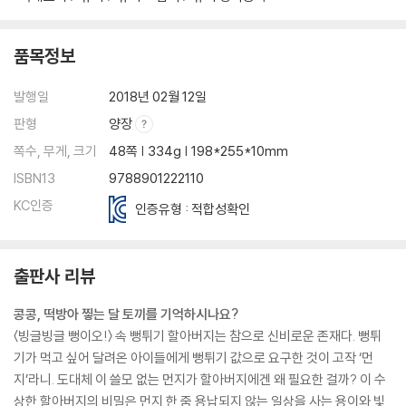
품목정보
발행일
2018년 02월 12일
판형
양장
쪽수, 무게, 크기
48쪽 | 334g | 198*255*10mm
ISBN13
9788901222110
KC인증
인증유형 : 적합성확인
출판사 리뷰
콩콩, 떡방아 찧는 달 토끼를 기억하시나요?
〈빙글빙글 뻥이오!〉 속 뻥튀기 할아버지는 참으로 신비로운 존재다. 뻥튀
기가 먹고 싶어 달려온 아이들에게 뻥튀기 값으로 요구한 것이 고작 ‘먼
지’라니. 도대체 이 쓸모 없는 먼지가 할아버지에겐 왜 필요한 걸까? 이 수
상한 할아버지의 비밀은 먼지 한 줌 용납되지 않는 일상을 사는 용이와 빛