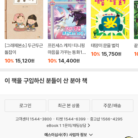
[그래제본소] 두근두근
프린세스 캐치! 티니핑
태양이 문을 벌컥
끝
돌잡이
마음을 가꾸는 동화 10
10
15,750
1
%
원
: 다시 열린 프린세스 회
10
15,120
10
14,400
%
%
원
원
담
이 책을 구입하신 분들이 산 분야 책
로그인
최근 본 상품
주문/배송
고객센터 1544-3800
티켓 1544-6399
중고샵 1566-4295
eBook 1:1문의/채팅상담
예스이십사(주) 사업자 정보