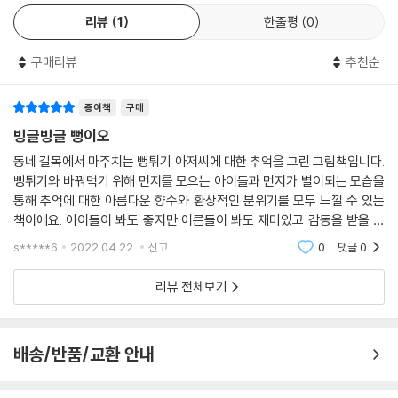
리정돈을 강요하는 엄마, 아빠의 모습에서 현대인이 추구하는 완전함, 그
리뷰
1
한줄평
0
철학적 의미에 대해 자신을 뒤돌아보는 사유의 시간을 가질 수도 있겠다.
한 번 읽고, 다시 읽고, 또 읽을 때마다 새로운 가치를 발산하는 그림책, 이
구매리뷰
추천순
것이 〈빙글빙글 뻥이오!〉가 가진 진짜 매력이며, 오래도록 사랑 받는 그림
책이 될 수 있다는 근거일 것이다.
종이책
구매
빙글빙글 뻥이오
동네 길목에서 마주치는 뻥튀기 아저씨에 대한 추억을 그린 그림책입니다.
뻥튀기와 바꿔먹기 위해 먼지를 모으는 아이들과 먼지가 별이되는 모습을
통해 추억에 대한 아름다운 향수와 환상적인 분위기를 모두 느낄 수 있는
책이에요. 아이들이 봐도 좋지만 어른들이 봐도 재미있고 감동을 받을 수
있는 책인 것 같아요. 그림체도 예쁘고 글밥도 많지 않아 아주 어린 아이도
s*****6
2022.04.22.
신고
0
댓글
0
좋아합니다~
리뷰 전체보기
배송/반품/교환 안내