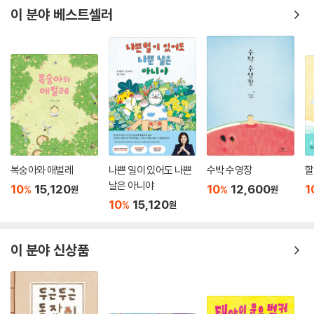
이 분야 베스트셀러
복숭아와 애벌레
나쁜 일이 있어도 나쁜
수박 수영장
할
날은 아니야
10
15,120
10
12,600
1
%
%
원
원
10
15,120
%
원
이 분야 신상품