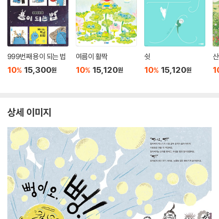
999번째 용이 되는 법
여름이 활짝
쉿
산
10
15,300
10
15,120
10
15,120
1
%
%
%
원
원
원
상세 이미지