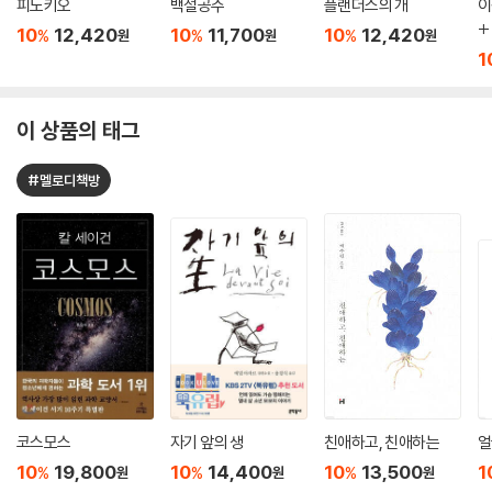
피노키오
백설공주
플랜더스의 개
이
+
10
12,420
10
11,700
10
12,420
%
%
%
원
원
원
세
1
이 상품의 태그
#멜로디책방
코스모스
자기 앞의 생
친애하고, 친애하는
얼
10
19,800
10
14,400
10
13,500
1
%
%
%
원
원
원