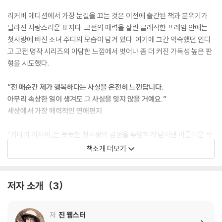
리커버 에디션에서 가장 눈길을 끄는 것은 이전에 출간된 책과 분위기가
달라진 사랑스러운 표지다. 고전의 매력을 살린 클래식한 프레임 안에는
첫사랑에 빠진 소녀 주디의 모습이 담겨 있다. 여기에 그간 익숙했던 인디
고 고전 명작 시리즈의 아담한 느낌에서 벗어나 좀 더 커진 가독성 높은 판
형을 시도했다.
“전 매순간 제가 행복하다는 사실을 온전히 느낀답니다.
아무리 속상한 일이 생겨도 그 사실을 잊지 않을 거예요.”
세상에서 가장 매력적인 연애편지
『키다리 아저씨』는 풋풋한 첫사랑의 감정을 투명하게 담아낸 아름다운 작
품이다. 태어나 처음 겪는 사랑의 감정을 솔직하게 표현하는 말괄량이 아
책소개 더보기
가씨 주디와 그런 그녀를 든든하게 지켜주는 후견인 키다리 아저씨의 모습
은 한없이 순수하고 따뜻하다. 책을 읽다보면 자연스레 가슴 떨리는 셀렘
을 느끼게 된다.
저자 소개
3
이 책에는 어린 시절 주디의 편지를 읽으며 상상으로만 그렸던 장면들이
저
진 웹스터
일러스트로 담겨 있다. 주디의 학교생활, 키다리 아저씨와의 운명적인 만