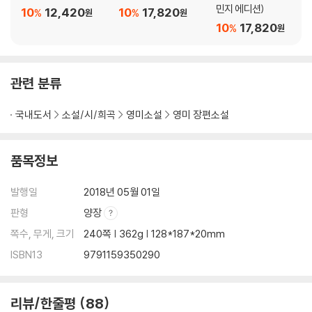
민지 에디션)
10
12,420
10
17,820
%
%
원
원
10
17,820
%
원
관련 분류
국내도서
소설/시/희곡
영미소설
영미 장편소설
품목정보
발행일
2018년 05월 01일
판형
양장
쪽수, 무게, 크기
240쪽 | 362g | 128*187*20mm
ISBN13
9791159350290
리뷰/한줄평
88