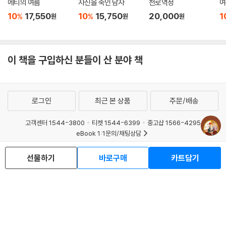
에티의 여름
자신을 죽인 남자
천로역정
여
10
17,550
10
15,750
20,000
1
%
%
원
원
원
이 책을 구입하신 분들이 산 분야 책
로그인
최근 본 상품
주문/배송
고객센터 1544-3800
티켓 1544-6399
중고샵 1566-4295
eBook 1:1문의/채팅상담
예스이십사(주) 사업자 정보
선물하기
바로구매
카트담기
이용약관
개인정보처리방침
청소년보호정책
PC버전
회사소개
거래처관계자께
도서홍보
광고
Copyright © YES24 Corp. All Rights Reserved.
MATOM3