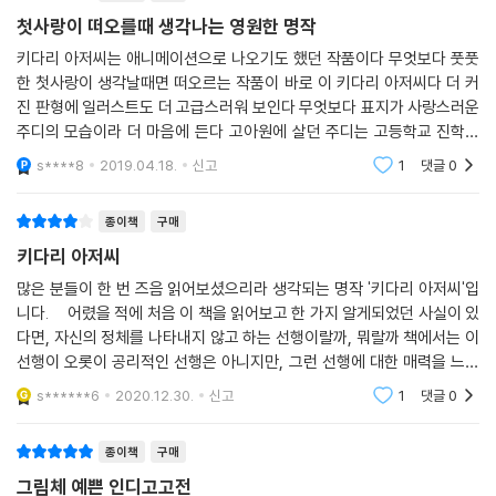
첫사랑이 떠오를때 생각나는 영원한 명작
키다리 아저씨는 애니메이션으로 나오기도 했던 작품이다 무엇보다 풋풋
한 첫사랑이 생각날때면 떠오르는 작품이 바로 이 키다리 아저씨다 더 커
진 판형에 일러스트도 더 고급스러워 보인다 무엇보다 표지가 사랑스러운
주디의 모습이라 더 마음에 든다 고아원에 살던 주디는 고등학교 진학을
하게 된다 후원자의 도움으로 고등학교에 가게 된 주디 학교에서 새로운
s****8
2019.04.18.
신고
1
댓글
0
출발을 하는 주디 후
종이책
구매
키다리 아저씨
많은 분들이 한 번 즈음 읽어보셨으리라 생각되는 명작 '키다리 아저씨'입
니다. 어렸을 적에 처음 이 책을 읽어보고 한 가지 알게되었던 사실이 있
다면, 자신의 정체를 나타내지 않고 하는 선행이랄까, 뭐랄까 책에서는 이
선행이 오롯이 공리적인 선행은 아니지만, 그런 선행에 대한 매력을 느꼈
었습니다. 덕분에 책을 통해 배운점도 참 많았었다는 생각이 듭니다. 사
s******6
2020.12.30.
신고
1
댓글
0
적,
종이책
구매
그림체 예쁜 인디고고전