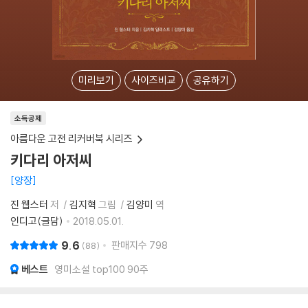
미리보기
사이즈비교
공유하기
소득공제
아름다운 고전 리커버북 시리즈
키다리 아저씨
양장
진 웹스터
저
김지혁
그림
김양미
역
인디고(글담)
2018.05.01.
9.6
판매지수
798
88
베스트
영미소설 top100 90주