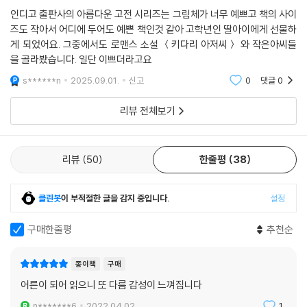
인디고 출판사의 아름다운 고전 시리즈는 그림체가 너무 예쁘고 책의 사이
즈도 작아서 어디에 두어도 예쁜 책인것 같아 고학년인 딸아이에게 선물하
게 되었어요. 그중에서도 로맨스 소설 ＜키다리 아저씨＞ 와 작은아씨들
을 골라봤습니다. 일단 이쁘더라고요
s******n
2025.09.01.
신고
0
댓글
0
리뷰 전체보기
리뷰
50
한줄평
38
클린봇
이 부적절한 글을 감지 중입니다.
설정
구매한줄평
추천순
종이책
구매
어른이 되어 읽으니 또 다름 감성이 느껴집니다
n*******6
2022.04.02.
1