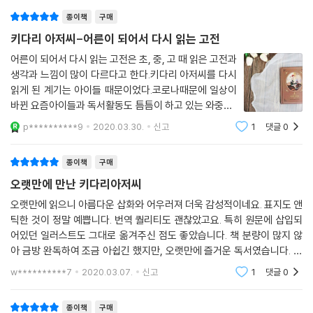
종이책
구매
키다리 아저씨-어른이 되어서 다시 읽는 고전
어른이 되어서 다시 읽는 고전은 초, 중, 고 때 읽은 고전과
생각과 느낌이 많이 다르다고 한다.키다리 아저씨를 다시
읽게 된 계기는 아이들 때문이었다.코로나때문에 일상이
바뀐 요즘아이들과 독서활동도 틈틈이 하고 있는 와중에..
최근에 접했던 육아서적 덕분에 키다리아저씨를 다시 읽
p**********9
2020.03.30.
신고
1
댓글
0
게 되었다.책 표지도 예뻤지만..일러스트가 소장가치를 올
려주는 책이지 않나 싶다.한페이지씩
종이책
구매
오랫만에 만난 키다리아저씨
오랫만에 읽으니 아름다운 삽화와 어우러져 더욱 감성적이네요. 표지도 앤
틱한 것이 정말 예쁩니다. 번역 퀄리티도 괜찮았고요. 특히 원문에 삽입되
어있던 일러스트도 그대로 옮겨주신 점도 좋았습니다. 책 분량이 많지 않
아 금방 완독하여 조금 아쉽긴 했지만, 오랫만에 즐거운 독서였습니다. 리
커버 에디션으로 다른 명작도 또 읽고 싶어지네요. ----------------
w**********7
2020.03.07.
신고
1
댓글
0
---------?-?
종이책
구매