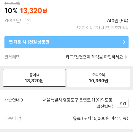
14,800
원
10
13,320
YES포인트
740원 (5%)
5만원 이상 구매 시 2천원 추가 적립
앱 다운 시 1천원 상품권
결제혜택
카드/간편결제 혜택을 확인하세요
종이책
오디오북
13,320
원
10,360
원
배송안내
서울특별시 영등포구 은행로 11(여의도동,
변경
일신빌딩)
배송비
유료
(도서 15,000원 이상 무료)