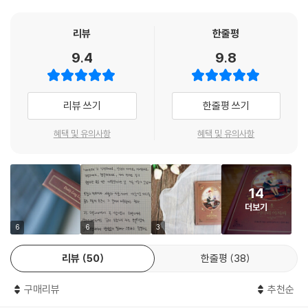
리뷰
한줄평
9.4
9.8
리뷰 쓰기
한줄평 쓰기
혜택 및 유의사항
혜택 및 유의사항
14
더보기
6
6
3
리뷰
50
한줄평
38
구매리뷰
추천순