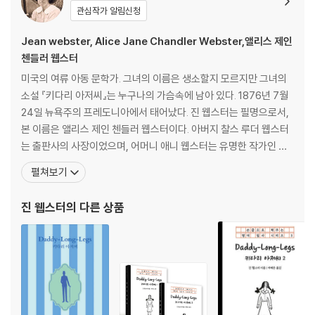
남 등이 김지혁 작가만의 감수성을 담은 일러스트로 재탄생했다. 어린 시
관심작가 알림신청
절의 추억이 담긴 고전명작을 소장하고 싶은 이들에게 오래도록 곁에 두고
Jean webster, Alice Jane Chandler Webster,앨리스 제인
싶은 책이 되어 줄 것이다.
첸들러 웹스터
미국의 여류 아동 문학가. 그녀의 이름은 생소할지 모르지만 그녀의
소설 『키다리 아저씨』는 누구나의 가슴속에 남아 있다. 1876년 7월
24일 뉴욕주의 프레도니아에서 태어났다. 진 웹스터는 필명으로서,
본 이름은 앨리스 제인 첸들러 웹스터이다. 아버지 찰스 루더 웹스터
는 출판사의 사장이었으며, 어머니 애니 웹스터는 유명한 작가인 마
크 트웨인의 조카이다. 태어날 때부터 이처럼 문학적인 환경에서 자
펼쳐보기
란 진 웹스터는 여학교 시절부터 시와 작문에 뛰어난 소녀였다. 1896
년 빙검턴시의 여학교를 졸업하자 바로 배서 칼리지라는 여자대학에
진 웹스터
의 다른 상품
진학하여 영문학과 경제학을 전공하고, 1901