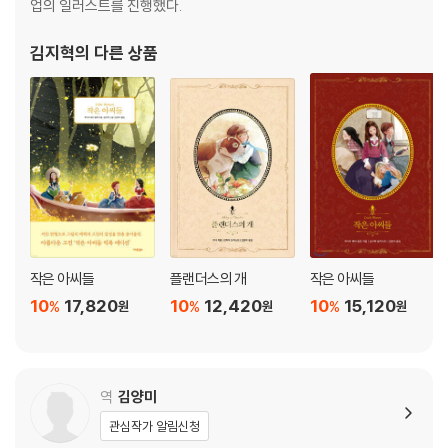
업의 일러스트를 진행했다.
김지혁
의 다른 상품
작은 아씨들
플랜더스의 개
작은 아씨들
10
17,820
10
12,420
10
15,120
%
%
%
원
원
원
역
김양미
관심작가 알림신청