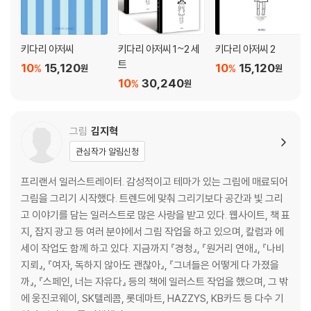
키다리 아저씨
키다리 아저씨 1~2 세
키다리 아저씨 2
트
10
15,120
10
15,120
%
%
원
원
10
30,240
%
원
그림
김지혁
관심작가 알림신청
프리랜서 일러스트레이터. 감성적이고 테마가 있는 그림에 매료되어
그림을 그리기 시작했다. 트렌드에 맞춰 그리기보다 공간과 빛 그리
고 이야기를 담는 일러스트로 많은 사랑을 받고 있다. 웹사이트, 책 표
지, 잡지 광고 등 여러 분야에서 그림 작업을 하고 있으며, 칼럼과 에
세이 작업도 함께 하고 있다. 지금까지 『경청』, 『원거리 연애』, 『나비
지뢰』, 『여자, 독하지 않아도 괜찮아』, 『그녀들은 어떻게 다 가졌을
까』, 『스페인, 너는 자유다』 등의 책에 일러스트 작업을 했으며, 그 밖
에 웅진코웨이, SK텔레콤, 롯데마트, HAZZYS, KB카드 등 다수 기