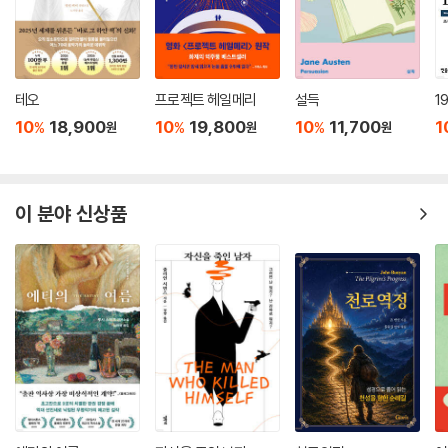
테오
프로젝트 헤일메리
설득
1
10
18,900
10
19,800
10
11,700
1
%
%
%
원
원
원
이 분야 신상품