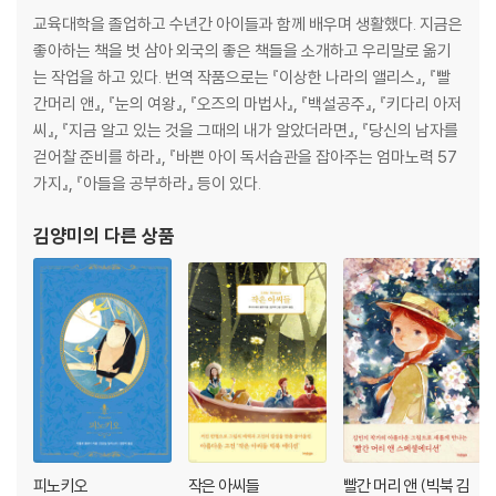
교육대학을 졸업하고 수년간 아이들과 함께 배우며 생활했다. 지금은
좋아하는 책을 벗 삼아 외국의 좋은 책들을 소개하고 우리말로 옮기
는 작업을 하고 있다. 번역 작품으로는 『이상한 나라의 앨리스』, 『빨
간머리 앤』, 『눈의 여왕』, 『오즈의 마법사』, 『백설공주』, 『키다리 아저
씨』, 『지금 알고 있는 것을 그때의 내가 알았더라면』, 『당신의 남자를
걷어찰 준비를 하라』, 『바쁜 아이 독서습관을 잡아주는 엄마노력 57
가지』, 『아들을 공부하라』 등이 있다.
김양미
의 다른 상품
피노키오
작은 아씨들
빨간 머리 앤 (빅북 김