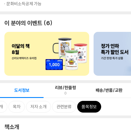
문화비소득공제 가능
이 분야의 이벤트
6
리뷰/한줄평
도서정보
배송/반품/교환
0
개
목차
저자 소개
관련분류
품목정보
책소개