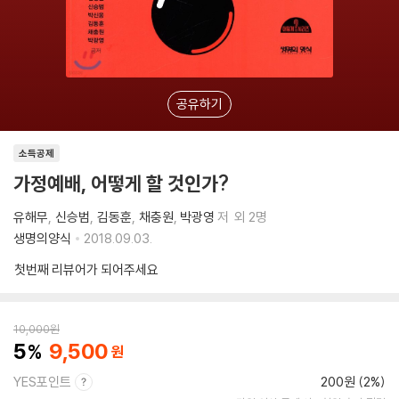
공유하기
소득공제
가정예배, 어떻게 할 것인가?
유해무
신승범
김동훈
채충원
박광영
저
외 2명
생명의양식
2018.09.03.
첫번째 리뷰어가 되어주세요
10,000
원
5
9,500
YES포인트
200원 (2%)