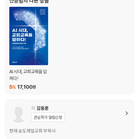
신승범
의 다른 상품
AI 시대, 교회교육을 답
하다!
5
17,100
%
원
저
김동훈
관심작가 알림신청
현재 송도제일교회 부목사