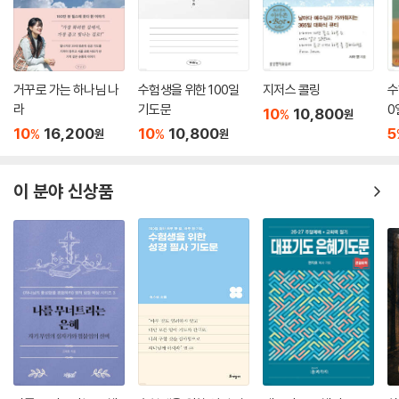
거꾸로 가는 하나님 나
수험생을 위한 100일
지저스 콜링
수
라
기도문
0
10
10,800
%
원
10
16,200
10
10,800
5
%
%
원
원
이 분야 신상품