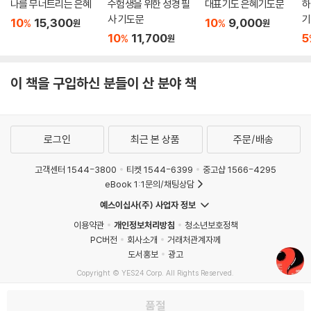
나를 무너트리는 은혜
수험생을 위한 성경 필
대표기도 은혜기도문
하
사 기도문
기
10
15,300
10
9,000
%
%
원
원
10
11,700
5
%
원
이 책을 구입하신 분들이 산 분야 책
로그인
최근 본 상품
주문/배송
고객센터 1544-3800
티켓 1544-6399
중고샵 1566-4295
eBook 1:1문의/채팅상담
예스이십사(주) 사업자 정보
이용약관
개인정보처리방침
청소년보호정책
PC버전
회사소개
거래처관계자께
도서홍보
광고
Copyright © YES24 Corp. All Rights Reserved.
MATOM2
품절