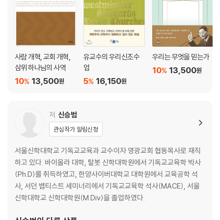
사람 개혁, 교회 개혁,
유교수의 우리신조수
우리는 무엇을 믿는가
삼위 하나님의 사역
업
10
13,500
%
원
10
13,500
5
16,150
%
%
원
원
저
신승범
관심작가 알림신청
서울신학대학교 기독교교육과 교수이자 영광교회 협동목사로 재직
하고 있다. 바이올라 대학, 탈봇 신학대학원에서 기독교교육학 박사
(Ph.D)를 취득하였고, 한양사이버대학교 대학원에서 교육공학 석
사, 서던 뱁티스트 세미너리에서 기독교교육학 석사(MACE), 서울
신학대학교 신학대학원(M.Div)을 졸업하였다.