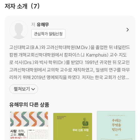
저자 소개
7
저
유해무
관심작가 알림신청
고신대학교(B.A.)와 고려신학대학원(M.Div.)을 졸업한 뒤 네덜란드
캄펜 개혁교회신학대학원에서 캄파이스(J. Kamphuis) 교수 지도
로 석사(Drs.)와 박사 학위(Dr.)를 받았다. 1991년 귀국한 뒤 모교인
고려신학대학원에서 교의학 교수로 재직하였고, 일생의 연구를 마무
리하기 위해 2019년 명예퇴직을 하였다. 저자는 한국 교회가 신앙고
백적 공교회를 견지해야 한다는 뜻에 따라 일생 동안 연구를 했으며,
펼쳐보기
그 결과물이 이 책이다. 그 외 저서로는 『개혁 교의학: 송영으로서의
신학』(크리스챤다이제스트), 『헤르만 바빙크』(살림), 『신학: 삼위일
유해무
의 다른 상품
체 하나님을 향한 송영』(