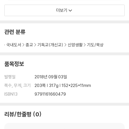
더보기
관련 분류
국내도서
종교
기독교(개신교)
신앙생활
기도/묵상
품목정보
발행일
2018년 09월 03일
쪽수, 무게, 크기
203쪽 | 317g | 152*225*11mm
ISBN13
9791161660479
리뷰/한줄평
0