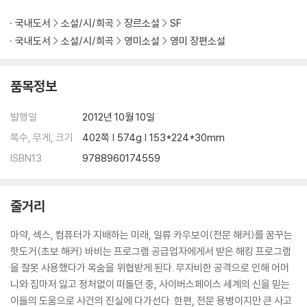
국내도서
소설/시/희곡
장르소설
SF
국내도서
소설/시/희곡
영미소설
영미 장편소설
품목정보
발행일
2012년 10월 10일
쪽수, 무게, 크기
402쪽 | 574g | 153*224*30mm
ISBN13
9788960174559
줄거리
마약, 섹스, 컴퓨터가 지배하는 미래, 일류 카우보이(전문 해커)를 꿈꾸는
핫도거(초보 해커) 바비는 프로그램 공급업자에게서 받은 해킹 프로그램
을 잘못 사용했다가 목숨을 위협받게 된다. 무자비한 공격으로 인해 어머
니와 집마저 잃고 정처없이 떠돌던 중, 사이버스페이스 세계의 신을 믿는
이들의 도움으로 사건의 진실에 다가선다. 한편, 전문 용병이지만 큰 사고