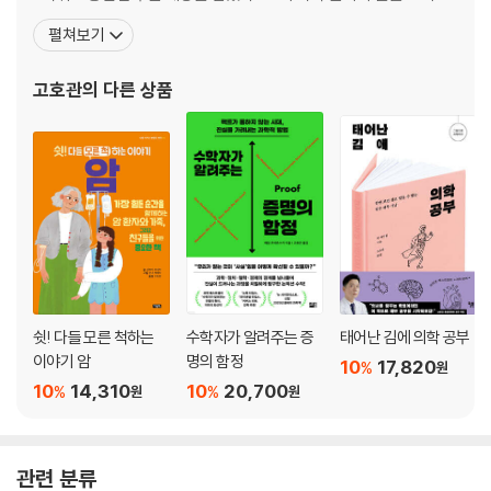
번역한다. 지은 책으로 SF 앤솔러지 『아직은 끝이 아니야』(공저)와
펼쳐보기
『우주로 가는 문, 달』 『술술 읽는 물리 소설책 1~2』 『누가 수학 좀 대
신 해 줬으면!』 등이 있으며, 옮긴 책으로 『수학자가 알려주는 전염의
고호관
의 다른 상품
원리』 『인류의
쉿! 다들 모른 척하는
수학자가 알려주는 증
태어난 김에 의학 공부
이야기 암
명의 함정
10
17,820
%
원
10
14,310
10
20,700
%
%
원
원
관련 분류