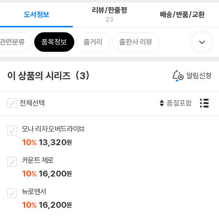
리뷰/한줄평
도서정보
배송/반품/교환
23
관련분류
품목정보
줄거리
출판사 리뷰
이 상품의 시리즈
3
알림신청
전체선택
품절포함
모나 리자 오버드라이브
10
13,320
%
원
카운트 제로
10
16,200
%
원
뉴로맨서
10
16,200
%
원