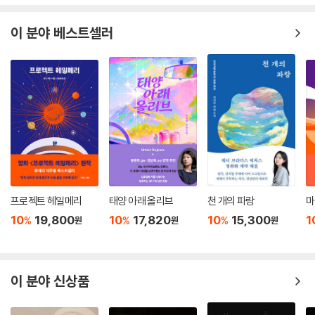
이 분야 베스트셀러
프로젝트 헤일메리
태양 아래 올리브
천 개의 파랑
마
10
19,800
10
17,820
10
15,300
1
%
%
%
원
원
원
이 분야 신상품