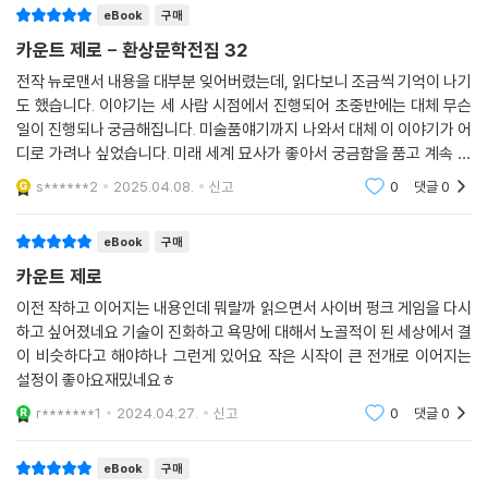
영화나 만화뿐만 아니라 1989년 인류 역사상 최초로 가상공간 속에서 실
eBook
구매
제로 돌아다녔던 제론 레이니어의 가상현실(VR) 기술과 디자인 또한 스
카운트 제로 - 환상문학전집 32
프롤 3부작에서 예고된 바 있다. 또한 신경을 이식하고, 기계를 몸에 삽입
전작 뉴로맨서 내용을 대부분 잊어버렸는데, 읽다보니 조금씩 기억이 나기
하고 인간의 능력을 조작해서 증폭시키는 첨단 의술들이 등장한다. 이와
도 했습니다. 이야기는 세 사람 시점에서 진행되어 초중반에는 대체 무슨
같은 기술들은 사이보그 인류학이라는 주제로 '탈현대 신체성' 의 논쟁거
일이 진행되나 궁금해집니다. 미술품얘기까지 나와서 대체 이 이야기가 어
리를 제공하기도 했다.
디로 가려나 싶었습니다. 미래 세계 묘사가 좋아서 궁금함을 품고 계속 볼
수 있었습니다. 마지막에 이야기가 합쳐지는 구조가 좋네요.
s******2
2025.04.08.
신고
0
댓글
0
“정보화 시대에 부각되는 대중 문화 속에서 깁슨은 가장 빛나는 스타다.”
- 샌디에고 유니온 트리뷴
eBook
구매
카운트 제로
현재의 방향을 미리 제시하는 작가, 윌리엄 깁슨
이전 작하고 이어지는 내용인데 뭐랄까 읽으면서 사이버 펑크 게임을 다시
"미래는 이미 와 있다. 단지 널리 퍼져 있지 않을 뿐이다", 윌리엄 깁슨은 그
하고 싶어졌네요 기술이 진화하고 욕망에 대해서 노골적이 된 세상에서 결
이 비슷하다고 해야하나 그런게 있어요 작은 시작이 큰 전개로 이어지는
간 인터뷰를 통해 자신은 미래를 예견하는 것이 아니라 현실에서 일어날
설정이 좋아요재밌네요ㅎ
민감한 변화(즉, 미래)를 미리 감지하여 그것을 대중에게 고루 분배하는
것을 소설가로서의 목표로 삼고 있다고 말한 바 있다. 그는 세상이 너무 빠
r*******1
2024.04.27.
신고
0
댓글
0
르게 변화하기 때문에 이를 미리 알아내기 힘들고, 자신과 같은 누군가가
먼저 그 변화를 감지해서 대중들과 나눠야 한다는 소명의식을 갖고 있다.
eBook
구매
이러한 그의 철학이 담긴 발언은 이후 여러 학술지 등에서 인용되었는데,