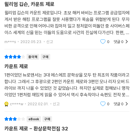
윌리엄 깁슨, 카운트 제로
국내에서는 최근 안철수 전 서울대융합기술원장이 대선 출마를 공식 선언
윌리엄 깁슨의 카운트 제로입니다. 초보 해커 바비는 프로그램 공급업자에
한 기자회견문에 존경하는 작가로 그를 지목하며 그의 인용구를 사용한 걸
게서 받은 해킹 프로그램을 잘못 사용했다가 목숨을 위협받게 된다. 무자
로 유명해졌다. 이러한 그의 스타일 때문에 그가 1980년대 선보인 사이버
비한 공격으로 인해 어머니와 집마저 잃고 정처없이 떠돌던 중 사이버스페
스페이스는 그 어느 SF보다 빠르게 현대인들에게 다가오고 있다.
이스 세계의 신을 믿는 이들의 도움으로 사건의 진실에 다가선다. 한편, 전
문 용병이지만 큰 사고를 당한 후 일선에서 물러나 있던 터너는 오랜 지기
m***s
2022.05.23.
신고
0
댓글
0
해외 언론 평
인 콘로이의 제
“빠져드는 인물 묘사, 의식을 가진 컴퓨터와 인류의 미래에 대한 현란한 이
종이책
구매
미지” - 리치몬드 타임스
카운트 제로
“강력하고 흥분이 된다” - 필라델피아 데일리 뉴스
1편이었던 뉴로맨서는 3대 에스에프 문학상을 모두 탄 최초의 작품이라고
“카운트제로는 뉴로맨서만큼이나 멋진 언어의 활용, 무서운 속도감, 기술
합니다. 그래서 그 후광으로 2편인 카운트 제로와 3편인 모나 리자 오버 드
적인 혁신, 새로운 현실에 대한 현란한 이미지를 담고 있다” - 판타지 리뷰
라이브 까지 나올 수 있었던 것 같았습니다. 하지만 실제로 접해보니 명작
“놀라울 정도로 명료하고 기술적인 산문은 하이테크놀로지의 시가 되었
이었던 1편처럼 재밌게 읽을 수 있어서 역시 후속작이나 속편도 전작 못지
다.” - 브루스 스털링
않다는 걸 느낄 수 있었습니다. 카운트 제로도 무척 재밌었습니다.
c****w
2022.02.01.
신고
0
댓글
0
eBook
구매
카운트 제로 - 환상문학전집 32