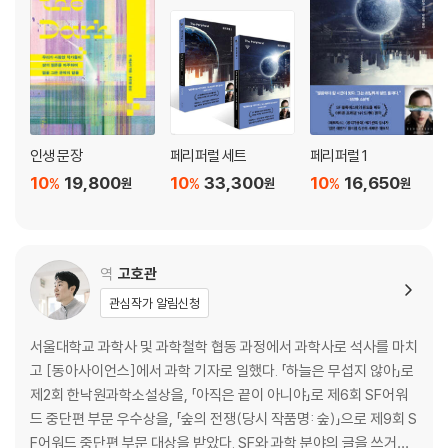
인생 문장
페리퍼럴 세트
페리퍼럴 1
10
19,800
10
33,300
10
16,650
%
%
%
원
원
원
역
고호관
관심작가 알림신청
서울대학교 과학사 및 과학철학 협동 과정에서 과학사로 석사를 마치
고 [동아사이언스]에서 과학 기자로 일했다. 「하늘은 무섭지 않아」로
제2회 한낙원과학소설상을, 「아직은 끝이 아니야」로 제6회 SF어워
드 중단편 부문 우수상을, 「숲의 전쟁(당시 작품명: 숲)」으로 제9회 S
F어워드 중단편 부문 대상을 받았다. SF와 과학 분야의 글을 쓰거나