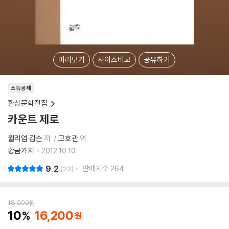
미리보기
사이즈비교
공유하기
소득공제
환상문학전집
카운트 제로
윌리엄 깁슨
저
고호관
역
황금가지
2012.10.10.
9.2
판매지수
264
23
18,000
원
10
16,200