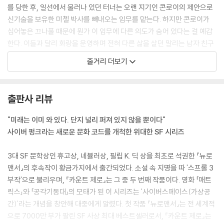
를 당한 후, 일선에서 물러나 있던 터너는 오랜 지기인 콘로이의 제안으로
신기술을 보유한 미첼 박사를 빼내오는 임무를 맡는다. 하지만 콘로이가
심어놓은 끄나풀 때문에 뭔가 이 임무에 다른 의도가 숨어 있다는 걸 예감
한다. 이들과 달리 화랑을 운영하며 전혀 다른 삶을 살던 말리는 남자 친구
가 가져다 준 가짜 작품이 화근이 되어 일자리를 잃고 만다. 상심하던 그녀
줄거리 더보기
에게 세계적인 재력가인 비렉이 놀라운 제안을 하며 운명을 뒤바꾼다. 그
리고 이들 세 사람의 이야기가 톱니처럼 맞물리며 사이버스페이스를 배경
으로 한 거대한 진실이 실체를 드러내게 되는데.
출판사 리뷰
"미래는 이미 와 있다. 단지 널리 퍼져 있지 않을 뿐이다"
사이버 펑크라는 새로운 문화 코드를 개척한 위대한 SF 시리즈
3대 SF 문학상인 휴고상, 네뷸러상, 필립 K. 딕 상을 최초로 석권한 『뉴로
맨서』의 후속작이 황금가지에서 출간되었다. 소설 속 지명을 따 '스프롤 3
부작'으로 불리우며, 『카운트 제로』는 그 중 두 번째 작품이다. 영화 「매트
릭스」와 「공각기동대」의 모태가 된 이 시리즈는 '사이버스페이스(가상공
간)'라는 개념을 창안해 대중에게 알렸다. 첫 작품 『뉴로맨서』는 전 세계적
으로 7000만 부가 팔린 SF 사상 최대 베스트셀러로서, 『카운트 제로』는