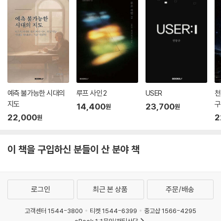
예측 불가능한 시대의
루프 사인 2
USER
천
지도
구
14,400
23,700
원
원
22,000
2
원
이 책을 구입하신 분들이 산 분야 책
로그인
최근 본 상품
주문/배송
고객센터 1544-3800
티켓 1544-6399
중고샵 1566-4295
eBook 1:1문의/채팅상담