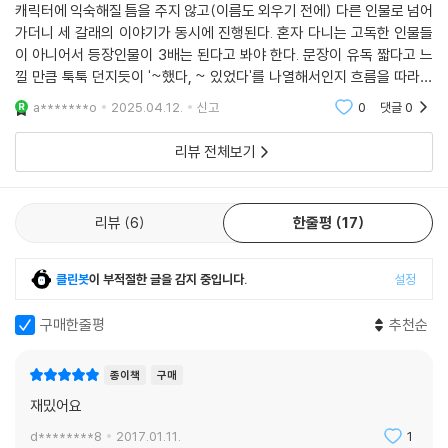
캐릭터에 익숙해질 틈을 주지 않고(이름도 외우기 전에) 다른 인물로 넘어
가더니 세 갈래의 이야기가 동시에 진행된다. 혼자 다니는 고독한 인물들
이 아니어서 등장인물이 3배는 된다고 봐야 한다. 문장이 유독 짧다고 느
낄 만큼 툭툭 던지듯이 '~했다, ~ 있었다'를 나열해서인지 흐름을 따라잡
기가 어렵다. 초반에 무슨 일이 벌어지는지 너무 이해가 안 가서 결국 나무
a*******o
2025.04.12.
신고
0
댓글
0
위키를 훑어보고
리뷰 전체보기
리뷰
6
한줄평
17
클린봇
이 부적절한 글을 감지 중입니다.
설정
구매한줄평
추천순
종이책
구매
재밌어요
d********8
2017.01.11.
1