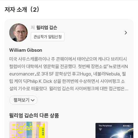
저자 소개
2
저
윌리엄 깁슨
관심작가 알림신청
William Gibson
미국 사우스캐롤라이나 주 콘웨이에서 태어났으며 캐나다 브리티시
컬럼비아 대학에서 영문학을 전공했다. 첫번째 장편소설『뉴로맨서N
euromancer』로 3대 SF 문학상인 휴고Hugo, 네불라Nebula, 필
립 케이 딕Philip K. Dick 상을 한꺼번에 수상하면서 사이버펑크 소
설의 기수로 떠올랐다. 윌리엄 깁슨의 사이버펑크에 대한 접근법은
사이버펑크 소설의 양대 산맥인 브루스 스털링이 정치적이고 하드 S
펼쳐보기
F 적인 성격이 강한 것과 대조를 이룬다. 그의 작품들은 가상의 실체
를 상징적으로 가장 아름답게 묘사하여 독특한 미학의 경지로 끌어
윌리엄 깁슨
의 다른 상품
올렸다는 평가를 받고 있다. 저서로는『