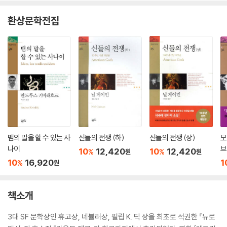
환상문학전집
뱀의 말을 할 수 있는 사
신들의 전쟁 (하)
신들의 전쟁 (상)
모
나이
브
10
12,420
10
12,420
%
%
원
원
10
16,920
1
%
원
책소개
3대 SF 문학상인 휴고상, 네뷸러상, 필립 K. 딕 상을 최초로 석권한 『뉴로