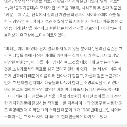
맨서』의 후속작 『카운트 제로』가 황금가지에서 출간되었다. 영화 「매트릭
스」와 「공각기동대」의 모태가 된 「스프롤 3부작」 시리즈의 두 번째 작품인
『카운트 제로』는 전작에서 정리된 개념을 바탕으로 사이버스페이스를 통
한 생명연장, 초국가적 기업과 초월적 부를 지배한 자, 해킹과 이를 통한 살
인 등 미래 현상을 예견하고 현란한 문체와 전개를 선보인다. 이 작품은 네
뷸러상과 휴고상에 노미네이트되었다.
"미래는 이미 와 있다. 단지 널리 퍼져 있지 않을 뿐이다", 윌리엄 깁슨은 그
간 인터뷰를 통해 자신은 미래를 예견하는 것이 아니라 현실에서 일어날
민감한 변화(즉, 미래)를 미리 감지하여 그것을 대중에게 고루 분배하는
것을 소설가로서의 목표로 삼고 있다고 말한 바 있다. 그는 세상이 너무 빠
르게 변화하기 때문에 이를 미리 알아내기 힘들고, 자신과 같은 누군가가
먼저 그 변화를 감지해서 대중들과 나눠야 한다는 소명의식을 갖고 있다.
이러한 그의 철학이 담긴 발언은 이후 여러 학술지 등에서 인용되었는데,
국내에서는 최근 안철수 전 서울대융합기술원장이 대선 출마를 공식 선언
한 기자회견문에 존경하는 작가로 그를 지목하며 그의 인용구를 사용한 걸
로 유명해졌다. 이러한 그의 스타일 때문에 그가 1980년대 선보인 사이버
스페이스는 그 어느 SF보다 빠르게 현대인들에게 다가오고 있다.