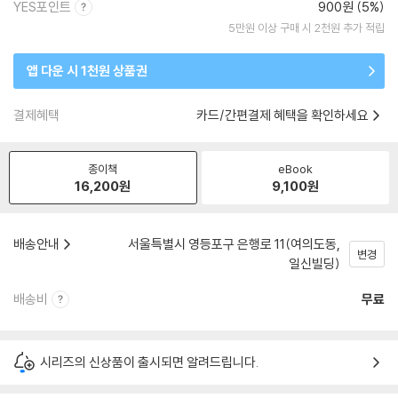
YES포인트
900원 (5%)
5만원 이상 구매 시 2천원 추가 적립
앱 다운 시 1천원 상품권
결제혜택
카드/간편결제 혜택을 확인하세요
종이책
eBook
16,200
원
9,100
원
배송안내
서울특별시 영등포구 은행로 11(여의도동,
변경
일신빌딩)
배송비
무료
시리즈의 신상품이 출시되면 알려드립니다.