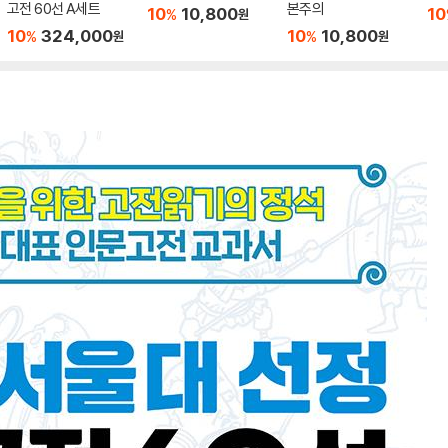
고전 60선 A세트
본주의
10
10,800
10
%
원
10
324,000
10
10,800
%
%
원
원