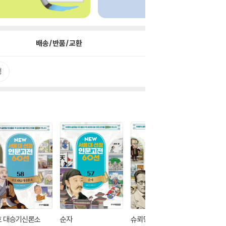
배송/반품/교환
평
효 대승기신론소
순자
슈뢰딩거 생명이란 무
존 롤스