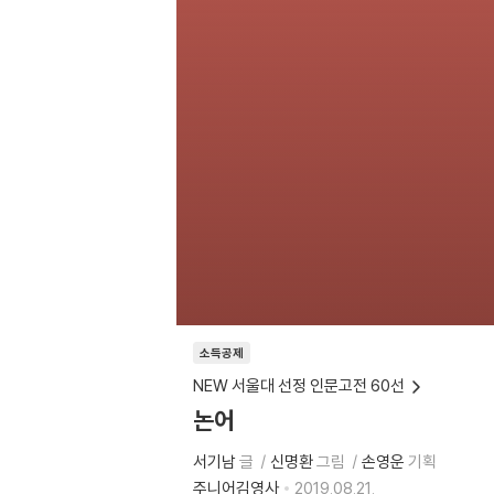
소득공제
NEW 서울대 선정 인문고전 60선
논어
서기남
글
신명환
그림
손영운
기획
주니어김영사
2019.08.21.