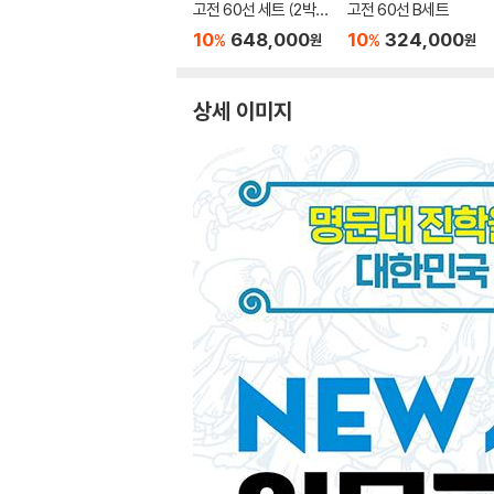
고전 60선 세트 (2박
고전 60선 B세트
스)
10
648,000
10
324,000
%
%
원
원
상세 이미지