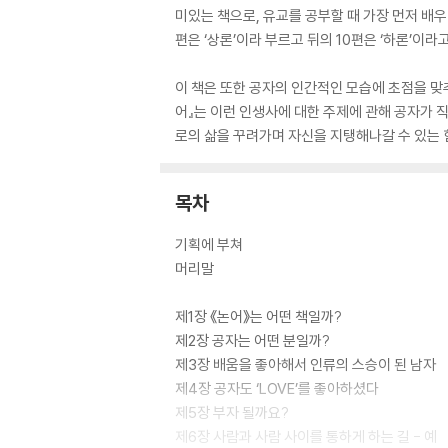
미있는 책으로, 유교를 공부할 때 가장 먼저 배우
편은 ‘상론’이라 부르고 뒤의 10편은 ‘하론’이라
이 책은 또한 공자의 인간적인 모습에 초점을 맞추
어』는 이런 인생사에 대한 주제에 관해 공자가 
로의 삶을 꾸려가며 자신을 지탱해나갈 수 있는 힘
목차
기획에 부쳐
머리말
제1장 《논어》는 어떤 책일까?
제2장 공자는 어떤 분일까?
제3장 배움을 좋아해서 인류의 스승이 된 남자
제4장 공자도 ‘LOVE’를 좋아하셨다
제5장 부자 될까요?
제6장 사람과 사람 사이를 통하게 하는 길 - 예