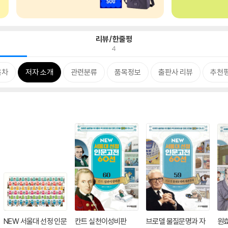
리뷰/한줄평
4
목차
저자 소개
관련분류
품목정보
출판사 리뷰
추천
NEW 서울대 선정 인문
칸트 실천이성비판
브로델 물질문명과 자
원