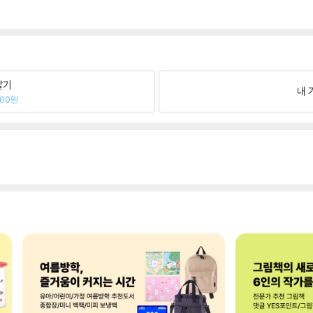
팔기
내 
800원