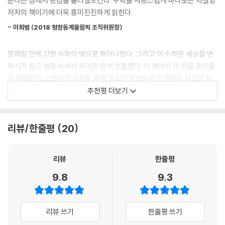
준다는 점에서 공감을 불러일으킨다. 수학을 사랑스럽게 바라보는 차길영
가까움을 표현하기 위해 천장의 평행선들이 한 점에서 만나도록 그리는데,
의 이야기를 담고 있다. 수학이 그들의 삶에서 어떻게 사용되었는지 당시
저자의 책이기에 더욱 흥미진진하게 읽힌다.
이 점을 ‘소실점’이라 부른다. [최후의 만찬]에서는 예수님의 이마 부근이
의 재미난 사건을 통해 독자에게 흥미롭게 이야기한다. 3강 [수를 알다]에
소실점이다.
- 이희범 (2018 평창동계올림픽 조직위원장)
서는 우리가 익히 사용하고 있는 수학의 수와 단위 등이 어떻게 만들어졌
--- p.232∼233
으며 다양한 예술 작품에서 수학이 어떻게 응용되었는지 알 수 있다. 4강
문제집 안에 갇힌 수학이 밖으로 뛰어나왔다. 그리고 이 수학은 세상을 변
[공간을 알다]에서는 한붓그리기, 미로 등과 같은 간단한 놀이에서 발견할
화시켜 왔고 생활 속에서 우리와 함께 호흡했다. 이 책에서 이 점을 흥미롭
수 있는 수학 이야기와 사막 위에 펼쳐진 거대한 미스터리인 나스카 평원
게 파헤쳤다. 오랫동안 수학을 통해 청소년 학생들과 함께해온 차길영 저
의 그림을 어떻게 그렸는지 알 수 있다.
자의 경험이 이 책 구석구석에 녹아 있다. 차길영 저자이기에 가능한 일이
추천평 더보기
다.
- 김성호 (카이스트 수리과학과 명예교수)
리뷰/한줄평
20
많은 이들에게 수학은 어쩔 수 없이 배워야 했던 입시의 필요악이었다. 그
수학의 새로운 모습이 이 책에서 드러난다. 이 책은 수학 공부를 왜 하는지
리뷰
한줄평
모르겠고 수학이 재미없었다는 당신에게, 수학 공부가 우리의 삶을 향상시
9.8
9.3
킬 것이라는 믿음을 줄 것이다.
- 박형주 (아주대학교 총장, 전 국제수학연맹 집행위원)
리뷰 쓰기
한줄평 쓰기