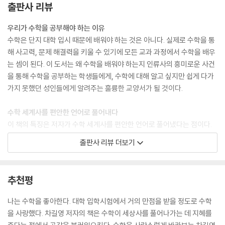
출판사 리뷰
스스로의 논리력 향상으로 이어질 거라 믿었던 링컨. 결국 그는 수학적으
로 반박될 수 없는 논리를 이용해 당시 노예제도의 모순을 증명할 수 있었
우리가 수학을 공부해야 하는 이유
던 것이다. 뿐만 아니라 링컨은 매일 성경을 읽으며 지혜를 구했고, 위인들
수학은 단지 대학 입시 때문에 배워야 하는 것은 아니다. 실제로 수학을 통
의 필체를 그대로 옮겨 쓰는 필사도 매일 함으로써 누구도 그의 학력에 대
해 사고력, 문제 해결력을 키울 수 있기에 모든 교과 과정에서 수학을 배우
해 이야기할 수 없을 만큼 지혜로운 리더가 되었다. 그가 대통령이 된 후에
는 셈이 된다. 이 도서는 왜 수학을 배워야 하는지 인류사의 흥미로운 사건
도 ‘역대 대통령 중 가장 훌륭한 대통령’이라고 불릴 만큼 그는 날마다 배우
을 통해 수학을 공부하는 학생들에게, 수학에 대해 알고 싶지만 쉽게 다가
고 공부하는 습관이 밴 사람이었다. --- p.80
가지 못했던 성인들에게 알려주는 훌륭한 교양서가 될 것이다.
‘수학’과 ‘예술’. 이 두 단어를 동시에 말할 때 결코 빼놓을 수 없는 인물이 있
수학 세계사를 편안한 언어로 풀어내다
다. 바로 ‘레오나르도 다빈치’다. 다들 알다시피 레오나르도 다빈치는 자신
이 책의 특징은 저자가 수학 세계사를 편안한 언어로 풀어냈다는 점이다.
의 예술 작품에 수학의 원리를 활용한 수학자이자 회화, 조각, 천문학, 정
특히 본문에서 저자의 세심함이 내용 이해를 돕는 것에 톡톡히 한몫을 한
출판사 리뷰 더보기
치, 지질학 등 다양한 분야에서 두각을 드러낸 융합형 예술가의 대표적 인
다. 곳곳에 독자를 위한 저자의 코멘트가 있어 읽는 이로 하여금 옆에서 수
물이다.
학사 강의를 듣는 느낌을 받게 할 것이다.
다빈치는 수학적 원리를 이용하여 수많은 예술 작품들을 남겼다. 그의 대
추천평
표적인 작품 중 하나인 [최후의 만찬]은 선 원근법을 활용하여 사물의 멀
이 책의 구성
고 가까움을 잘 표현하고 있다. 이는 당시 화가들이 물체와 물체의 경계를
1강 [역사를 알다]에서는 인류사의 한 획을 그은 수의 발명부터 세계 역사
나는 수학을 좋아한다. 대학 입학시험에서 거의 만점을 받을 정도로 수학
윤곽선으로 표현하던 것과 달리 선 원근법을 활용하여 표현함으로써 다빈
속에서 수학이 어떻게 발전되고 현대에 적용되는지 알 수 있다. 2강 [사람
을 사랑했다. 차길영 저자의 책은 수학이 세상사를 풀어나가는 데 지혜를
치 특유의 수학자적인 면모를 드러낸 작품이다. 선 원근법은 사물의 멀고
을 알다]에서는 세계 역사 속 위대한 인물인 링컨, 나폴레옹, 세종대왕 등