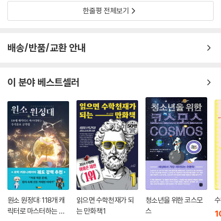
한줄평 전체보기
배송/반품/교환 안내
이 분야 베스트셀러
원소 원정대: 118개 캐
읽으면 수학천재가 되
청소년을 위한 코스모
수
릭터로 마스터하는 주
는 만화책 1
스
1