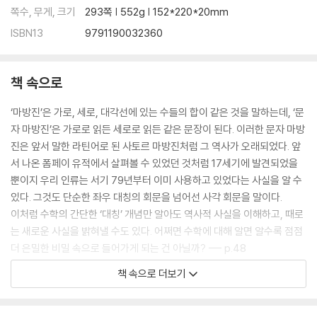
쪽수, 무게, 크기
293쪽 | 552g | 152*220*20mm
ISBN13
9791190032360
책 속으로
‘마방진’은 가로, 세로, 대각선에 있는 수들의 합이 같은 것을 말하는데, ‘문
자 마방진’은 가로로 읽든 세로로 읽든 같은 문장이 된다. 이러한 문자 마방
진은 앞서 말한 라틴어로 된 사토르 마방진처럼 그 역사가 오래되었다. 앞
서 나온 폼페이 유적에서 살펴볼 수 있었던 것처럼 17세기에 발견되었을
뿐이지 우리 인류는 서기 79년부터 이미 사용하고 있었다는 사실을 알 수
있다. 그것도 단순한 좌우 대칭의 회문을 넘어선 사각 회문을 말이다.
이처럼 수학의 간단한 ‘대칭’ 개념만 알아도 역사적 사실을 이해하고, 때로
는 새로운 사실을 밝혀낼 수도 있다. 어쩌면 수학에 대해 알면 알수록 점점
더 은밀한 비밀 속으로 들어가게 되는 건 아닐까? --- p.48
책 속으로 더보기
링컨은 초등학교 중퇴라는 학력 콤플렉스를 극복하기 위해 잠자리에 들기
직전까지도 《원론》을 끼고 잤다고 한다. 그만큼 이 책은 링컨의 삶에 있어
중요한 의미를 지닌다고 할 수 있다. 《원론》이 주는 논리적 증명 방법이 곧