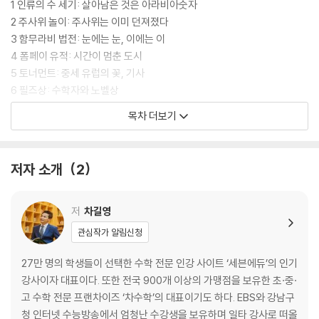
1 인류의 수 세기: 살아남은 것은 아라비아숫자
2 주사위 놀이: 주사위는 이미 던져졌다
3 함무라비 법전: 눈에는 눈, 이에는 이
4 폼페이 유적: 시간이 멈춘 도시
5 토너먼트: 중세 유럽의 꽃, 기사
6 필즈상: 수학자와 노벨상
목차 더보기
2강 사람을 알다
7 링컨: 수학이 만들어낸 노예해방 선언문
8 나폴레옹: 수학을 사랑한 전쟁 영웅
저자 소개
2
9 세종대왕: 조선시대의 수학 시험
10 나이팅게일: 백의의 통계 수학자
11 홍정하: 조선 VS 청나라 수학 배틀
저
차길영
12 존 네이피어: 마법사로 오해받은 수학자
관심작가 알림신청
13 히파티아: 마녀라 불린 여성 수학자
27만 명의 학생들이 선택한 수학 전문 인강 사이트 ‘세븐에듀’의 인기
3강 수를 알다
강사이자 대표이다. 또한 전국 900개 이상의 가맹점을 보유한 초·중·
14 파이: 3월 14일은 파이(π) 먹는 날?
고 수학 전문 프랜차이즈 ‘차수학’의 대표이기도 하다. EBS와 강남구
15 단위: “억!” 하고 우주로 날아가 버린 1,400억 원
청 인터넷 수능방송에서 엄청난 수강생을 보유하며 일타 강사로 떠올