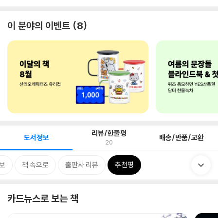
이 분야의 이벤트
8
리뷰/한줄평
도서정보
배송/반품/교환
20
보
책 속으로
출판사 리뷰
추천평
카드뉴스로 보는 책