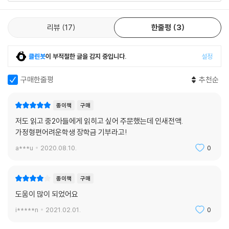
리뷰
17
한줄평
3
클린봇
이 부적절한 글을 감지 중입니다.
설정
구매한줄평
추천순
종이책
구매
저도 읽고 중2아들에게 읽히고 싶어 주문했는데 인새전액.
가정형편어려운학생 장학금 기부라고!
a***u
2020.08.10.
0
종이책
구매
도움이 많이 되었어요
i*****n
2021.02.01.
0