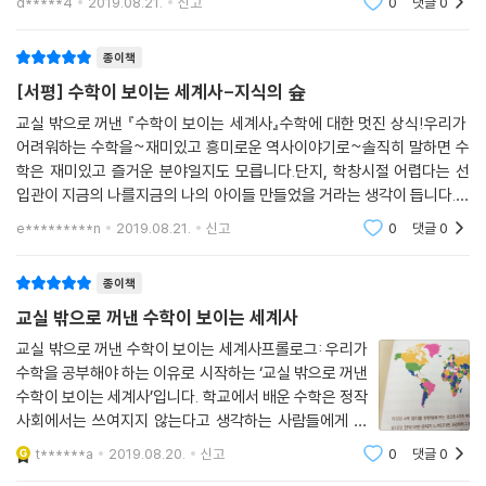
d*****4
2019.08.21.
신고
0
댓글
0
수학의 역사를 통해 수학이 얼마나 우리와 밀접한 관계가
있는지 알려주는 책이랍니다. 1강
종이책
[서평] 수학이 보이는 세계사-지식의 슢
교실 밖으로 꺼낸 『수학이 보이는 세계사』수학에 대한 멋진 상식!우리가
어려워하는 수학을~재미있고 흥미로운 역사이야기로~솔직히 말하면 수
학은 재미있고 즐거운 분야일지도 모릅니다.단지, 학창시절 어렵다는 선
입관이 지금의 나를지금의 나의 아이들 만들었을 거라는 생각이 듭니다.조
금 더 즐겁게그리고 재미있게 수학을 즐겼으면 하는 바램으로 서평을 신청
e*********n
2019.08.21.
신고
0
댓글
0
했습니다.아이가 지
종이책
교실 밖으로 꺼낸 수학이 보이는 세계사
교실 밖으로 꺼낸 수학이 보이는 세계사프롤로그: 우리가
수학을 공부해야 하는 이유로 시작하는 ‘교실 밖으로 꺼낸
수학이 보이는 세계사’입니다. 학교에서 배운 수학은 정작
사회에서는 쓰여지지 않는다고 생각하는 사람들에게 자
연과 사회현상, 우주의 질서, 음악과 미술을 발전시켜온
t******a
2019.08.20.
신고
0
댓글
0
수학에 관한 이야기를 친근하고 재미있게 접근하는 책입