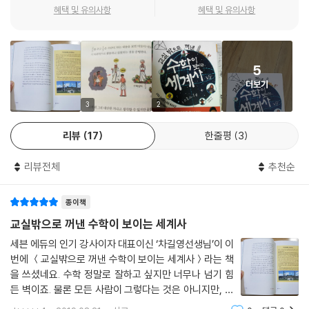
혜택 및 유의사항
혜택 및 유의사항
5
더보기
3
2
리뷰
17
한줄평
3
리뷰전체
추천순
종이책
교실밖으로 꺼낸 수학이 보이는 세계사
세븐 에듀의 인기 강사이자 대표이신 ‘차길영선생님’이 이
번에 ＜교실밖으로 꺼낸 수학이 보이는 세계사＞라는 책
을 쓰셨네요. 수학 정말로 잘하고 싶지만 너무나 넘기 힘
든 벽이죠. 물론 모든 사람이 그렇다는 것은 아니지만, 정
말 학년이 올라갈수록 어려웠던 과목이었어요. 이번 책은