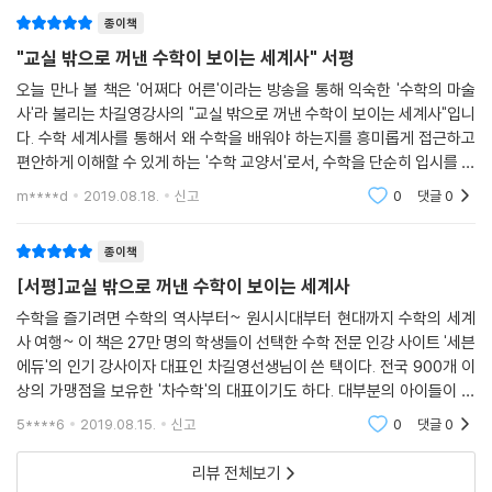
니다. 딱딱하고 지루할 것 같은 수학 이
종이책
"교실 밖으로 꺼낸 수학이 보이는 세계사" 서평
오늘 만나 볼 책은 '어쩌다 어른'이라는 방송을 통해 익숙한 '수학의 마술
사'라 불리는 차길영강사의 "교실 밖으로 꺼낸 수학이 보이는 세계사"입니
다. 수학 세계사를 통해서 왜 수학을 배워야 하는지를 흥미롭게 접근하고
편안하게 이해할 수 있게 하는 '수학 교양서'로서, 수학을 단순히 입시를 위
해 어쩔 수 없이 배워야만하는 과목으로만 생각하는 학생들이나 어렵고 골
m****d
2019.08.18.
신고
0
댓글
0
치 아팠던 학
종이책
[서평]교실 밖으로 꺼낸 수학이 보이는 세계사
수학을 즐기려면 수학의 역사부터~ 원시시대부터 현대까지 수학의 세계
사 여행~ 이 책은 27만 명의 학생들이 선택한 수학 전문 인강 사이트 '세븐
에듀'의 인기 강사이자 대표인 차길영선생님이 쓴 택이다. 전국 900개 이
상의 가맹점을 보유한 '차수학'의 대표이기도 하다. 대부분의 아이들이 수
학을 그렇게 많이 좋아하지는 않는다. 이유는 어릴적부터 너무 일찍 수학
5****6
2019.08.15.
신고
0
댓글
0
을 많이 그리
리뷰 전체보기