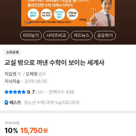
미리보기
사이즈비교
카드뉴스
공유하기
소득공제
교실 밖으로 꺼낸 수학이 보이는 세계사
차길영
저
오혜정
감수
지식의숲
2019.08.05.
9.7
판매지수
498
20
베스트
청소년 수학/과학 top100 20주
17,500
원
10
15,750