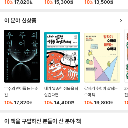
기율표 공략집
10
17,820
10
15,300
10
13,500
%
%
%
원
원
원
이 분야 신상품
우주의 언어를 듣는 순
내가 멸종한 생물을 되
갑자기 수학이 잘되는
과
간
살린다면
수학책
전
10
17,820
10
14,400
10
19,800
1
%
%
%
원
원
원
이 책을 구입하신 분들이 산 분야 책