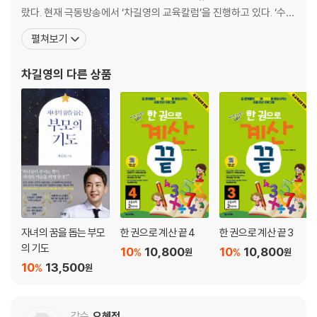
16 완전수: 세상에서 가장 아름다운 수
랐다. 현재 극동방송에서 ‘차길영의 교육칼럼’을 진행하고 있다. ‘수학
17 무한: 무한개의 객실이 있는 호텔
의 마술사’라 불리며 탁월한 수학적 지식으로 강연과 방송 활동도 활
펼쳐보기
18 요세푸스 순열: 살기 위해 쓴 수
발하게 하고 있다. 극동방송에서 [차길영의 성공하는 자녀교육법]을
19 피보나치 수열: 자연이 만들어 낸 수의 법칙
진행했고, SBS [꾸러기 탐구생활]에서 수학 마술사(史) 코너를 이
차길영
의 다른 상품
20 다양한 수: 예술 작품 속에서 빛을 발한 수학
끌었으며, [영재발굴단]에서는 수학 영재
4강 공간을 알다
21 한붓그리기: 복잡한 도형도 한 번에!
22 미로: 미로 속의 출구
23 나스카 지상화: 거대한 그림
24 4색 정리: 아름다운 수학 증명
25 아폴리안 개스킷: 수학이 만들어 낸 예술
26 뫼비우스의 띠: 돌고 도는 영원한 순환의 고리
자녀의 꿈을 돕는 부모
한 권으로 계산 끝 4
한 권으로 계산 끝 3
의 기도
10
10,800
10
10,800
%
%
원
원
10
13,500
%
원
감수
오혜정