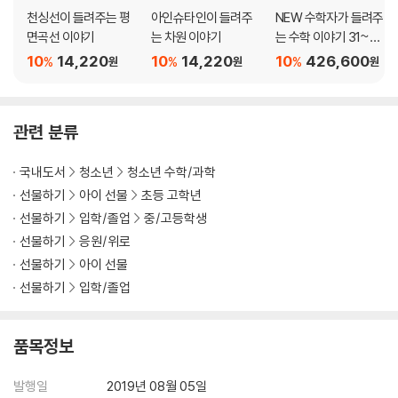
천싱선이 들려주는 평
아인슈타인이 들려주
NEW 수학자가 들려주
면곡선 이야기
는 차원 이야기
는 수학 이야기 31~60
권 세트
10
14,220
10
14,220
10
426,600
%
%
%
원
원
원
관련 분류
국내도서
청소년
청소년 수학/과학
선물하기
아이 선물
초등 고학년
선물하기
입학/졸업
중/고등학생
선물하기
응원/위로
선물하기
아이 선물
선물하기
입학/졸업
품목정보
발행일
2019년 08월 05일