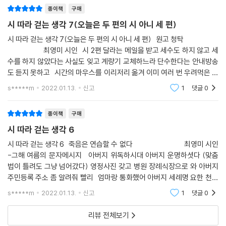
렵고 어머니마저 병실에 계신다. 화려
종이책
구매
시 따라 걷는 생각 7(오늘은 두 편의 시 아니 세 편)
시 따라 걷는 생각 7(오늘은 두 편의 시 아니 세 편) 원고 청탁
최영미 시인 시 2편 달라는 메일을 받고 세수도 하지 않고 세
수를 하지 않았다는 사실도 잊고 계량기 교체하느라 단수한다는 안내방송
도 듣지 못하고 시간의 마우스를 이리저리 옮겨 이미 여러 번 우려먹은 기
억을 재활용하느라 새벽부터 엉덩이 붙이고 앉아 브런
s*****m
2022.01.13.
신고
1
댓글
0
종이책
구매
시 따라 걷는 생각 6
시 따라 걷는 생각 6 죽음은 연습할 수 없다 최영미 시인
-그해 여름의 문자메시지 아버지 위독하시대 아버지 운명하셧다 (맞춤
법이 틀려도 그냥 넘어갔다) 영정사진 갖고 병원 장례식장으로 와 아버지
주민등록 주소 좀 알려줘 빨리 엄마랑 통화했어 아버지 세례명 요한 천주
교 식으로 장례 치르지 말래 안치료 20만 입관료 20만 음
s*****m
2022.01.13.
신고
1
댓글
0
리뷰 전체보기