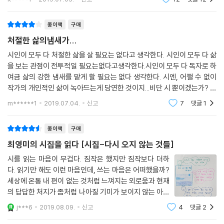
를 쓸 수
종이책
구매
처절한 삶의냄새가...
시인이 모두 다 처절한 삶을 살 필요는 없다고 생각한다. 시인이 모두 다 삶
을 보는 관점이 전투적일 필요는없다고생각한다.시인이 모두 다 독자로 하
여금 삶의 강한 냄새를 맡게 할 필요는 없다 생각한다. 시엔, 어쩔 수 없이
작가의 개인적인 삶이 녹아드는게 당연한 것이지...비단 시 뿐이겠는가? 인
간이 내 놓는 모든잉여물들이 그리할 것이다. 최영미의다시 오지 않는것들
m******1
2019.07.04.
신고
7
댓글
1
에 실린 시
종이책
구매
최영미의 시집을 읽다 [시집-다시 오지 않는 것들]
시를 읽는 마음이 무겁다. 짐작은 했지만 짐작보다 더하
다. 읽기만 해도 이런 마음인데, 쓰는 마음은 어떠했을까?
세상에 온통 내 편이 없는 것처럼 느껴지는 외로움과 현재
의 답답한 처지가 좀처럼 나아질 기미가 보이지 않는 아득
함 속에 서 있는 것처럼 보인다. 작가보다 내가 먼저 무너
j***6
2019.08.09.
신고
4
댓글
2
져 내린다. 온통 어려운 생이다. 사랑도 어렵고 관계도 어