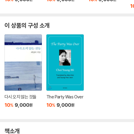
1
이 상품의 구성 소개
다시 오지 않는 것들
The Party Was Over
10
9,000
10
9,000
%
%
원
원
책소개