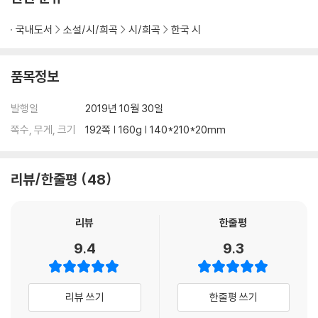
국내도서
소설/시/희곡
시/희곡
한국 시
품목정보
발행일
2019년 10월 30일
쪽수, 무게, 크기
192쪽 | 160g | 140*210*20mm
리뷰/한줄평
48
리뷰
한줄평
9.4
9.3
리뷰 쓰기
한줄평 쓰기