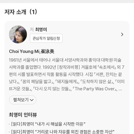
곳을 본 사람 /지하철 유감 /비틀 쥬스 /간병일기 /주소록을 정리하며 /행
복, 치매 환자의 /옆 침대 /뭘 해도 그 생각 /낙원
저자 소개
1
4부 심심한 날
짧은 생각 /런던의 동쪽 /소설, 후기 /꿈의 창문 /데이비드 호크니 /50대 /
저
최영미
원고 청탁 /카페 가는 길 /사업자등록 /연휴의 끝 /쓰는 인류 /오사카 성 /
관심작가 알림신청
여행 /1월의 공원
Choi Young Mi,崔泳美
시인의 말
1961년 서울에서 태어나 서울대 서양사학과와 홍익대 대학원 미술
발문: 다시 대낮의 햇살 아래- 최명자
사학과를 졸업했다. 1992년 [창작과비평] 겨울호에 「속초에서」 외 7
편의 시를 발표하면서 작품 활동을 시작했다. 시집 『서른, 잔치는 끝
1부 꽃들이 먼저 알아
났다』, 『꿈의 페달을 밟고』, 『돼지들에게』, 『도착하지 않은 삶』, 『이미
밥을 지으며 /꽃들이 먼저 알아 /마지막 여름 장미 /헛되이 벽을 때린 손바
뜨거운 것들』, 『다시 오지 않는 것들』, 『The Party Was Over』, 장
닥 /오래된 /내버려둬 /마법의 시간 /문명의 시작 /수건을 접으며
편소설 『흉터와 무늬』, 『청동정원』, 산문집 『시대의 우울: 최영미의
펼쳐보기
유럽일기』, 『우연히 내 일기를 엿보게 될 사람에게』, 『화가의 우연한
2부 지리멸렬한 고통
시선』, 『길을 잃어야 진짜 여행이다』, 『아무도 하지 못한 말』, 명시를
최영미
인터뷰
예정에 없던 음주 /등단 소감 /괴물 /Mendelssohn violin concerto E
minor /지리멸렬한 고통 /거룩한 문학 /바위로 계란 깨기 /독이 묻은 종이
[읽다]
최영미 “내가 시 해설을 시작한 이유”
/증명하지 않아도 되는 /여성의 이름으로 /2019년 새해 소망
[읽다]
최영미 “거리로 나와 자유를 외친 경험은 소중한 자산”