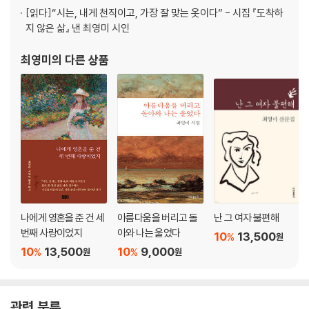
[읽다]
“시는, 내게 천직이고, 가장 잘 맞는 옷이다” - 시집 『도착하
3부 다시 오지 않는
지 않은 삶』 낸 최영미 시인
봄날 /꽃샘추위 /너를 보내며 /죽음은 연습할 수 없다 /시골 장례식 /깊은
최영미
의 다른 상품
곳을 본 사람 /지하철 유감 /비틀 쥬스 /간병일기 /주소록을 정리하며 /행
복, 치매 환자의 /옆 침대 /뭘 해도 그 생각 /낙원
4부 심심한 날
짧은 생각 /런던의 동쪽 /소설, 후기 /꿈의 창문 /데이비드 호크니 /50대 /
원고 청탁 /카페 가는 길 /사업자등록 /연휴의 끝 /쓰는 인류 /오사카 성 /
여행 /1월의 공원
시인의 말
발문: 다시 대낮의 햇살 아래- 최명자
나에게 영혼을 준 건 세
아름다움을 버리고 돌
난 그 여자 불편해
번째 사랑이었지
아와 나는 울었다
10
13,500
%
원
10
13,500
10
9,000
%
%
원
원
관련 분류