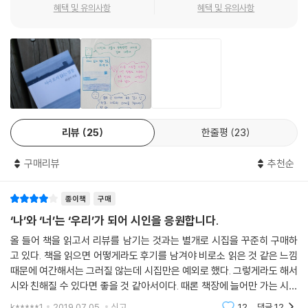
혜택 및 유의사항
혜택 및 유의사항
리뷰
25
한줄평
23
구매리뷰
추천순
종이책
구매
‘나’와 ‘너’는 ‘우리’가 되어 시인을 응원합니다.
올 들어 책을 읽고서 리뷰를 남기는 것과는 별개로 시집을 꾸준히 구매하
고 있다. 책을 읽으면 어떻게라도 후기를 남겨야 비로소 읽은 것 같은 느낌
때문에 여간해서는 그러질 않는데 시집만은 예외로 했다. 그렇게라도 해서
시와 친해질 수 있다면 좋을 것 같아서이다. 때론 책장에 늘어만 가는 시집
을 보면서 한숨이 나오기도 하지만, 그래도 간혹 한,두 권에 대해서는 리뷰
k*****1
2019.07.05.
신고
12
댓글
12