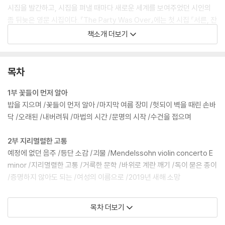
시집을 발간하고, 시집을 펴낼 때마다 새로운 세계를 보여주었던 시인의
좀 뒤늦은 영문 시집이다. 『The Party Was Over』에는 첫 시집 『서른, 잔
치는 끝났다』에서『다시 오지 않는 것들』 까지 6권의 시집에서 선정한 25
책소개 더보기
편의 시가 실렸다. 전승희와 Alice Kim 의 정확하며 생동감 있는 번역은
언어의 벽을 넘어 해외의 독자들에게도 최영미 시의 맛과 결을 감상할 기
회를 줄 것이다.
목차
1부 꽃들이 먼저 알아
밥을 지으며 /꽃들이 먼저 알아 /마지막 여름 장미 /헛되이 벽을 때린 손바
닥 /오래된 /내버려둬 /마법의 시간 /문명의 시작 /수건을 접으며
2부 지리멸렬한 고통
예정에 없던 음주 /등단 소감 /괴물 /Mendelssohn violin concerto E
minor /지리멸렬한 고통 /거룩한 문학 /바위로 계란 깨기 /독이 묻은 종이
/증명하지 않아도 되는 /여성의 이름으로 /2019년 새해 소망
3부 다시 오지 않는
목차 더보기
봄날 /꽃샘추위 /너를 보내며 /죽음은 연습할 수 없다 /시골 장례식 /깊은