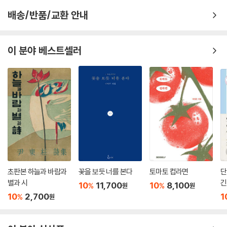
배송/반품/교환 안내
이 분야 베스트셀러
초판본 하늘과 바람과
꽃을 보듯 너를 본다
토마토 컵라면
단
별과 시
긴
10
11,700
10
8,100
%
%
원
원
10
2,700
1
%
원