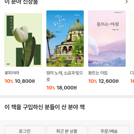
이 분야 신상품
꽃피어라
땅의 노래, 소금과 빛으
동트는 아침
디
로
10
10,800
10
12,600
1
%
%
원
원
10
18,000
%
원
이 책을 구입하신 분들이 산 분야 책
로그인
최근 본 상품
주문/배송