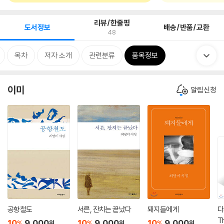
리뷰/한줄평
도서정보
배송/반품/교환
48
목차
저자 소개
관련분류
품목정보
이미
알림신청
공항철도
서른, 잔치는 끝났다
돼지들에게
다
T
10
9,000
10
9,000
10
9,000
%
%
%
원
원
원