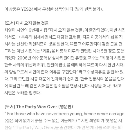
이 상품은 YES24에서 구성한 상품입니다.(낱개 반품 불가).
[도서] 다시 오지 않는 것들
최영미 시인의 6번째 시집 『다시 오지 않는 것들』이 출간되었다. 이번 시집
에서도 그 특유의 섬세하면서도 대담한 표현들, 지금 이곳에서의 삶을 직
시하는 신선한 리얼리즘이 빛을 발한다. 찌르고 어루만지며 깊은 곳을 건
드리는 이번 시집에는 「괴물」을 비롯해 미투와 관련된 시가 5편 정도 포함
되었다. 2006년 이수문학상 심사위원이던 유종호 교수는 “최영미 시집은
한국 사회의 위선과 허위, 안일의 급소를 예리하게 찌르며 다시 한번 시대
의 양심으로서 시인의 존재 이유를 구현한다”라고 수상이유를 밝힌 바 있
다. 그의 모던한 시풍 때문에 간과하기 쉽지만, 한국 전통시의 운율을 현대
에 되살린 노래 같은 시어들은 김소월을 연상시킨다. 사랑을 떠나보내고
시인은 노래를 얻었다.
[도서] The Party Was Over (영문판)
“ For those who have never been young, hence never can age
(젊은 적이 없기에 늙을 수도 없는 이들에게) ” 시인 최영미가 첫 영문 시
선집 『The Party Was Over』을 출간했다. 25년 넘게 시를 쓰며 6권의