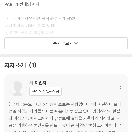
PART 1 짠내의 시작
나는 국가에서 인정한 공식 흙수저가 되었다
나에겐 가장 어색한 이름 ‘아빠’
5,000만 원짜리 자유행 티켓
아프리카에 가야겠다
목차 더보기
변기 위의 눈물
나도 어쩔 수 없는 쫄보였다
- 원지의 아프리카 여행 일정
저자 소개
1
- 원지의 아프리카 여행 필수품
PART 2 90일간의 아프리카 - 여행의 시작
저
이원지
관심작가 알림신청
장기 여행에 최적화된 헤어스타일
무식하면 용감하다
늘 “제 꿈은요. 그냥 끊임없이 흐르는 사람입니다.”라고 말하다 보니
그래서 다시 어떻게 돌아가지?
정말 직업과 나라를 넘나들며 흘러가듯 살고 있다. 엉망진창인 현실
Keep the Change!
과 이상의 늪에서 고민하다 유튜브에 일상을 기록하기 시작했고, 지
쫄보의 여행법
금은 여행하며 콘텐츠를 만드는 것이 곧 직업인 ‘여행 크리에이터’로
세계 여행자란 단어의 충격