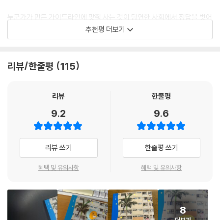
않을 정도가 되었다. 스콜이었다. 수분을 가득 머금은 차가운 바람이 몸을
돈을 벌면서 여행을 실컷 하는 여행 유튜버를 꿈꾸는 이가 있지 않을까? 그
스쳤다. 빗줄기가 빽빽이 들어선 나무들의 잎을 때리는 소리가 들려왔다.
누군가가 만든 가이드라인에 맞춰 사는 것이 당연한 사회에서 정답을 벗어
렇다면 여행 유튜버를 직업으로 살아가기로 한 원지의 이야기가 더욱 솔깃
솨아. 마당에서 족구를 하던 이들은 서둘러 건물 안으로 뛰어가고 있었다.
나 제멋대로 산다는 것은 굉장한 용기가 필요한 일이다. 『제 마음대로 살아
추천평 더보기
할지 모른다.
촉촉하게 젖은 흙냄새가 풍겨왔다.
보겠습니다』는 자기다운 삶을 살고자 하는 이들에게 훌륭한 진통제가 되
--- p.146
어 줄 것이다.
‘여자 혼자 가면 위험하다더라’는 이야기에 마음이 쪼그라들면서도, 꿈꿔
리뷰/한줄평
115
온 대초원을 보겠다는 일념으로 무거운 배낭을 짊어지고 떠났던 아프리카.
- 빠니보틀 (박재한, 여행 유튜버)
이벤트를 진행하기 전에 부담이 참 많이 되었다. 반복되는 일상에서 떠나
이후 저자는 몇 번의 여행들을 거쳐 본격적으로 전업 여행 유튜버가 되기
는 소중한 여행이니만큼 참여해준 이들의 시간과 돈, 즐거운 추억까지 이
로 결심한다. 하지만 좋아하는 일이 직업이 된다는 건 ‘설렘을 잃는 일’이
우간다를 여행하며 숨길 수 없는 매력을 뿜어내던 모습. 원지의 첫인상이
리뷰
한줄평
모든 것을 내가 감당해내야 한다고 생각했으니 말이다. 하지만 잔뜩 긴장
되기도 한다. 비행기 타는 순간의 설렘을 잃고, 좋아하던 창가 자리 대신 이
다. 그런 그녀가 그간의 여정을 담은 책을 냈다. 때론 스스로 ‘이렇게 내 멋
하며 만난 10명의 구독자분들은 누구보다 후리후리했으며 유쾌한 사람들
9.2
9.6
동이 편한 복도 자리를 고르며 누구를 위한 여행인지 모를 일을 벌여나가
대로 살아도 돼?’라고 묻곤 하는데, ‘응, 그래도 괜찮아’라고 답해주는 따뜻
이었다. 이들은 첫 영상부터 묵묵히 지켜봤다고 밝히거나 영상을 보며 힘
며 슬럼프에 빠지고 만다. 하지만 슬픔은 나누면 반이 되고, 기쁨은 나누면
한 포옹 같은 책이다.
든 시간을 이겨냈다며 오히려 나를 응원해주기도 했다. 좋은 사람들과 함
배가 되는 법. 구독자와 함께한 ‘후리후리 어드벤처’라는 이름의 투어를 진
- 안대훈 (‘여행에 미치다’ 영상 감독)
께한 여행이 끝나던 날 나는 부끄럽게도 모두의 앞에서 엉엉 울어버렸다.
리뷰 쓰기
한줄평 쓰기
행, 이에 힘을 얻어 툭툭 털고 지금의 삶에 감사하며 매 순간을 즐기는 법을
이 여행을 통해 나도 모르게 ‘진짜 할 만큼 했는데 나는 왜 이렇게 안 풀릴
배웠다.
까’ 하던 조급함이 많이 사라졌다. 늘 불행은 내가 가지지 못한 것을 바라볼
혜택 및 유의사항
혜택 및 유의사항
때 찾아온다고, 많지는 않지만 내가 가진 것에 집중하자 정답이 보이기 시
이후 일본, 싱가포르, 말레이시아, 태국, 필리핀, 홍콩, 베트남, 마카오, 터
작했다. 나는 내 생각보다 훨씬 많은 것을 가지고 있었고 충분히 감사한 삶
키, 오스트리아 등지를 돌면서 1,300만의 누적 뷰를 자랑하는 자신의 채널
을 보내고 있었다.
에 영상을 공유하며, 지금까지 여행의 생생한 이야기를 전달하고 있다. 뿐
8
--- p.264
만 아니라 각종 강연, 라디오 방송 출연, 원고 기고 등 여행 크리에이터로서
더보기