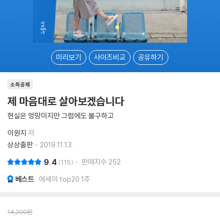
미리보기
사이즈비교
공유하기
소득공제
제 마음대로 살아보겠습니다
현실은 엉망이지만 그럼에도 불구하고
이원지
저
상상출판
2019.11.13.
9.4
판매지수
252
115
베스트
에세이 top20 1주
14,200
원