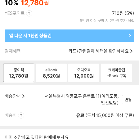
10
12,780
YES포인트
710원 (5%)
5만원 이상 구매 시 2천원 추가 적립
앱 다운 시 1천원 상품권
결제혜택
카드/간편결제 혜택을 확인하세요
종이책
eBook
오디오북
크레마클럽
12,780
원
8,520
원
12,000
원
eBook 구독
배송안내
서울특별시 영등포구 은행로 11(여의도동,
변경
일신빌딩)
배송비
유료
(도서 15,000원 이상 무료)
이미 소장하고 있다면 판매해 보세요.