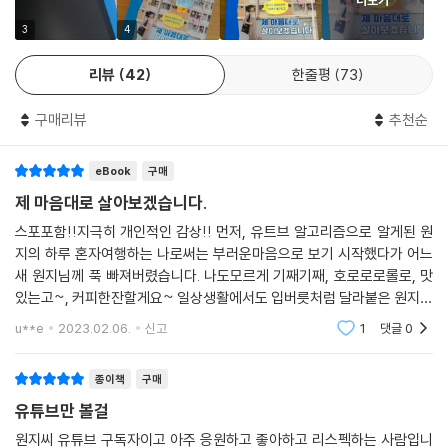
다방면으로 활약하고 있다. 그야말로 ‘여행이 일상이 되고, 일상이 여행이
3
4
되는 삶’이다. 이 같은 삶을 한 번쯤 꿈꿔봤다면 『제 마음대로 살아보겠습
니다』는 큰 힌트가 되어줄 것이다.
리뷰
42
한줄평
73
구매리뷰
추천순
eBook
구매
제 마음대로 살아보겠습니다.
스포포함!!지극히 개인적인 감상!! 먼저, 유트브 알고리즘으로 알게된 원
지의 하루 혼자여행하는 나로써는 부러운마음으로 보기 시작했다가 어느
새 원지님께 푹 빠져버렸습니다. 나도모르게 기째기째, 호로로로롤로, 맛
있는고~, 커피한잔할게요~ 일상생활에서도 입버릇처럼 달라붙은 원지님
의 말투 책이 있다는걸 알았을때, 처음에는 책까지 읽어야 할까? 했지만
u**e
2023.02.06.
신고
1
댓글
0
푹 빠진후에는 꼭
종이책
구매
유튜브만 볼걸
원지씨 유튜브 구독자이고 아주 응원하고 좋아하고 리스펙하는 사람입니