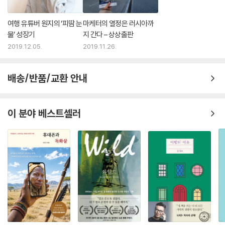
여행 유튜버 원지의 ‘피땀 눈
마케터의 열정은 러시아까
물’ 성장기
지 간다 – 상상출판
2019.12.05.
2019.11.26.
배송/반품/교환 안내
이 분야 베스트셀러