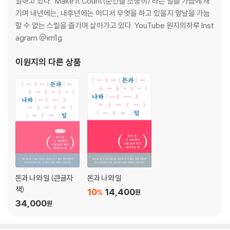
일하고 있다. ‘Make it Count(순간을 소중히)’라는 말을 가슴에 새
세상과의 연결고리
기며 내년에는, 내후년에는 어디서 무엇을 하고 있을지 앞날을 가늠
Please, help me!
할 수 없는 스릴을 즐기며 살아가고 있다. YouTube 원지의하루 Inst
세렝게티의 드넓은 초원에서
agram @im1g
내 돈 어디 숨겼어!
눈물의 촬영 알바
이원지
의 다른 상품
물도 전기도 없는 산골 라이프
진정한 행복
다시 한국으로
PART 3 한국·우간다 - 여행 후의 일상
10년 뒤 1시
딱 1년만
팀의 결성
돈과 나와 일 (큰글자
돈과 나와 일
결과보다는 과정
책)
10
14,400
%
원
다시 우간다로
34,000
원
사업 프레젠테이션
대학교수가 되다