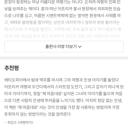
문장이 등장하는 마냥 아름다운 여행기는 아니다. 오히려 여행의 진짜 민
진심일지 모를 눈빛을 받게 되다니. 손을 펴보니 작은 쪽지가 있었다. 어머
낯을 보여주는 책이다. 혼자 떠난 아프리카 봉사 현장에서 꾀죄죄한 모습
나. 뭘 또 이런 고백편지까지. 하지만 쪽지를 열고 예상과 다른 내용에 차마
으로 나무를 심고, 허름한 시멘트벽밖에 없는 열악한 환경에서 샤워를 하
당황스러운 표정을 감추지 못했다. 작은 종이에는 다름 아닌 자신을 후원
고, 때때로 불량품을 팔아먹는 상인과 대치하거나 일부러 빙빙 돌아가는
해달라는 말이 적혀 있었다. 각종 선물을 받는 친구가 부러웠나 보다 싶어
택시기사와 기 싸움을 벌인다. 그러면서도 주눅 들지 않고 자기 몸보다 훨
마음 한구석에 애잔함과 실망감이 교차했다. 소년의 나를 향한 수줍은 눈
씬 무거운 배낭을 들쳐 업고 뚜벅뚜벅 자신의 길을 걷는 여행자의 이야기
빛은 말 그대로 선택당하기 위한 유혹이었던 것이다.
다. 그러니까 아름답지만은 않은 것이다. 하지만 그래서 친근하고, 솔직하
출판사 리뷰 더보기
--- p.132
고, 재미있다.
프랑스에서 온 프로란스와 큰 스카프로 통로를 막은 뒤 한 칸씩 자리를 잡
책은 총 5장으로 구성되어 있다. PART 1은 짠내 나는 생활기, PART 2는
추천평
고 들어섰다. 그동안 나는 한 바가지의 물로 머리를 감는 것을 포함하여 전
90일간의 아프리카 여행기, PART 3은 여행 그 이후, PART 4는 미국에
신 샤워를 하는 법을 터득했다. 우선 작은 바가지에 물을 반 정도 남겨 놓은
서의 새로운 일상, PART 5는 여행 유튜버로 살아가는 현재의 이야기다.
에티오피아에서 밤새 맥주를 마시며 그의 여행과 인생 이야기를 들었다.
뒤, 손수건에 물을 적셔 몸에 붙은 흙먼지 따위를 닦아낸다. 손수건에 남은
생생한 에피소드들과 함께 책 곳곳엔 아프리카 여행 일정과 필수품, 여행
아프리카 여행과 우간다에서의 스타트업 도전기, 그리고 갑자기 떠나게 된
물은 발등을 향해 짜내어 가장 더러운 발에 묻은 진흙을 씻어낸다. 다시 물
유튜버 Q&A, 유튜브 추천 영상 등 꿀팁이 담긴 부록도 실어두었다. 어디
미국 이야기까지, 정말 ‘제 마음대로’ 살아온 그녀의 이야기를 들으며 처음
을 덜어내 세수를 한다. 세수를 한 물로 머리를 적신다. 샴푸를 하고 다시
론가 떠나고 싶은 독자들에겐 유용한 가이드가 된다.
으로 다른 사람의 인생에 부러움을 느끼기도 했다. 어차피 정답 없는 인생,
헹군 물로 다시 발을 씻는다. 남겨둔 깨끗한 물로 마무리 세수를 하고 그 물
이 책은 ‘제 마음대로’ 사는 것이 인생을 가장 잘 사용하는 방법이며 가장
로 머리를 한 번 더 헹군 뒤 발에 붓는다.
여행이 일상이 되다, 여행 콘텐츠 크리에이터의 삶
후회하지 않는 방법이라는 것을 알려준다.
그날도 여지없이 같은 과정을 반복하고 있었다. 그런데 하늘이 점차 흐려
졌다. 하나둘씩 떨어지던 물방울은 순식간에 장대비가 되어 앞이 보이지
- 최갑수 (여행작가)
유튜브가 그야말로 대세다. 아마 독자 중에도 회사를 때려치고 자유롭게