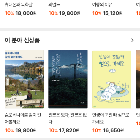
휴대폰과 독화살
와일드
여행의 이유
여
10
18,000
10
19,800
10
15,120
1
%
%
%
원
원
원
이 분야 신상품
슬로베니아를 같이 걸
일본은 있다, 일본은 없
인생이 꼬일 때 섬으로
언
어볼까요
다
가세요
1
10
19,800
10
17,820
10
16,650
%
%
%
원
원
원