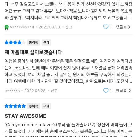
다. 너무 잘알고있어서 그랬나 책 내용이 뭔가 신선한것같지 않게 느껴졌
어요 ㅠㅠ 그리고 뭔가 유튜브보다가 책을 보니까 원지씨의 특유의 목소리
와 말투가 고파지더라고요 ㅋㅋ 그래서 책읽다가 유튜브 보고 그랬습니다.
여하튼 원지씨 건강하시고 앞으로 더욱더 마음대로 사시길바랄게요 ㅎㅎ
y*********4
2022.08.30.
신고
1
댓글
0
영상 자주 올려주세
종이책
구매
제 마음대로 살아보겠습니다
여행을 좋아해서 일년에 한 두번은 짧은 일정으로 해외 여기저기 놀러다녔
는데, 코로나로 인해 해외 여행이 쉽지 않아 유투브 채널을 통해 대리만족
하고 있었다. 여러 채널 중에서 알게된 원지의 하루를 구독하게 되었는데
나와 여행에 대한 가치관이 잘 맞아떨어졌고, 한편으로는 내가 도전하지
못하는 다양한 분야나 닥친 상황에서 해결하는 방안에서 배울 점이 많았
e*****s
2022.06.28.
신고
1
댓글
0
다. 책을 출간했다
종이책
구매
STAY AWESOME
"Can you do me a favor?(부탁 좀 들어줄래요?)"정신이 바짝 들어 고
개를 들었다. 거기에는 한 손에 포스트잇과 볼펜을, 그리고 한쪽 어깨에는