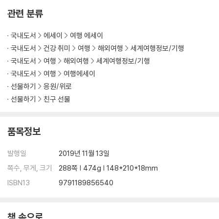
우간다에 만든 스튜디오
관련 분류
가내수공업 라이트박스
경찰 불러!
국내도서
에세이
여행 에세이
교통사고
국내도서
건강 취미
여행
해외여행
세계여행정보/기행
국내도서
여행
해외여행
세계여행정보/기행
PART 4 미국 - 새로운 일상의 적응
국내도서
여행
여행에세이
서른의 고민
나이에 맞게 산다는 것
선물하기
응원/위로
블리치로 빨래하기
선물하기
친구 선물
N잡러 프리랜서의 삶
갑작스러운 취업과 이직
품목정보
저 출근 안 하겠습니다
가족 회의
발행일
2019년 11월 13일
PART 5 다시 한국 - 살아가듯 여행하기
쪽수, 무게, 크기
288쪽 | 474g | 148*210*18mm
ISBN13
9791189856540
그래서 이제 뭐 먹고 살지?
나는 여행 유튜버다
여행을 직업으로 살아가기
책 속으로