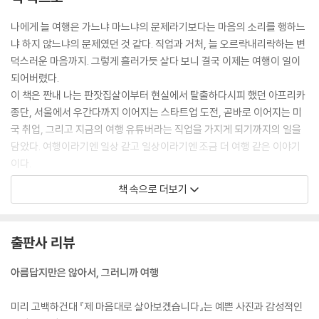
- 원지의 여행 루트
나에게 늘 여행은 가느냐 마느냐의 문제라기보다는 마음의 소리를 행하느
- 유튜버 원지에게 궁금하다! Q&A
냐 하지 않느냐의 문제였던 것 같다. 직업과 거처, 늘 오르락내리락하는 변
- 원지의 유튜브 추천 영상
덕스러운 마음까지. 그렇게 흘러가듯 살다 보니 결국 이제는 여행이 일이
되어버렸다.
에필로그
이 책은 짠내 나는 판잣집살이부터 현실에서 탈출하다시피 했던 아프리카
종단, 서울에서 우간다까지 이어지는 스타트업 도전, 곧바로 이어지는 미
국 취업, 그리고 지금의 여행 유튜버라는 직업을 가지게 되기까지의 일을
담았다. 여행이라기엔 일상 같고 일상이라기엔 조금 더 여행 같은 이야기
이다.
돌아보면 늘 가난했고 어떤 일이든 될 듯 말 듯한 그 어설픈 가능성이 나를
책 속으로 더보기
매번 좌절하게 만들었다. 하지만 그 순간마다 이 모든 것이 여행이라 생각
하니 견딜 만했다. 현실과 이상 사이에서 저울질하는 누군가가 있다면, 저
질러 보니 생각보다 별일 아니더라고 꼭 말해주고 싶다.
출판사 리뷰
--- p.20
아름답지만은 않아서, 그러니까 여행
차에 타려는 내게 한 아이가 달려와 손에 뭔가를 쥐여주었다. 일정 내내 어
린아이답지 않은 그윽하고 수줍은 눈빛을 마구 쏘아댔기에 기억에 선명히
미리 고백하건대 『제 마음대로 살아보겠습니다』는 예쁜 사진과 감성적인
남았었다. 나의 착각인가 했는데 아니었다. 어린아이에게 이런 오해인지