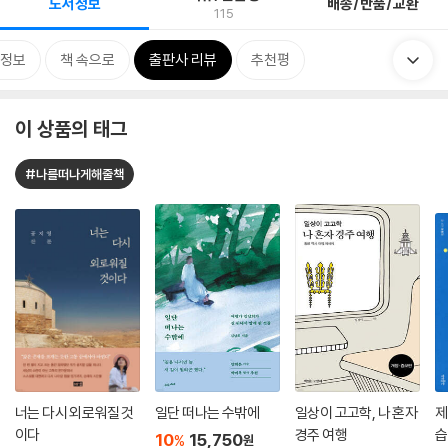
도서정보
배송/반품/교환
115
정보
책 속으로
출판사 리뷰
추천평
이 상품의 태그
#나를떠나게해줄책
너는 다시 외로워질 것
일단 떠나는 수밖에
일상이 고고학, 나 혼자
제
이다
경주 여행
습
10
15,750
%
원