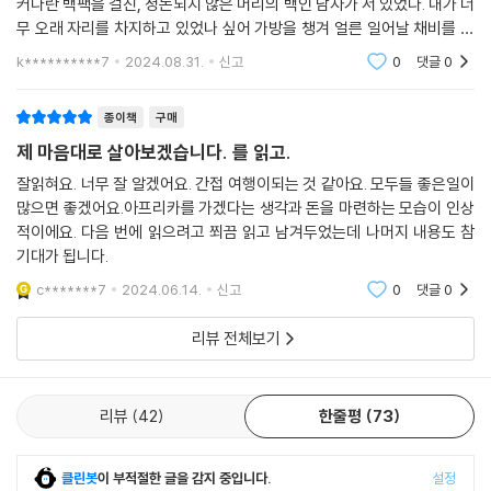
커다란 백팩을 걸친, 정돈되지 않은 머리의 백인 남자가 서 있었다. 내가 너
무 오래 자리를 차지하고 있었나 싶어 가방을 챙겨 얼른 일어날 채비를 했
다. 그러자 그는 노란 포스트잇에 무언가를 적고서 나에게 건넸다. 거기엔
k**********7
2024.08.31.
신고
0
댓글
0
이런 말이 적혀
종이책
구매
제 마음대로 살아보겠습니다. 를 읽고.
잘읽혀요. 너무 잘 알겠어요. 간접 여행이되는 것 같아요. 모두들 좋은일이
많으면 좋겠어요.아프리카를 가겠다는 생각과 돈을 마련하는 모습이 인상
적이에요. 다음 번에 읽으려고 쬐끔 읽고 남겨두었는데 나머지 내용도 참
기대가 됩니다.
c*******7
2024.06.14.
신고
0
댓글
0
리뷰 전체보기
리뷰
42
한줄평
73
클린봇
이 부적절한 글을 감지 중입니다.
설정