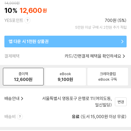
14,000
원
10
12,600
YES포인트
700원 (5%)
5만원 이상 구매 시 2천원 추가 적립
앱 다운 시 1천원 상품권
결제혜택
카드/간편결제 혜택을 확인하세요
종이책
eBook
크레마클럽
12,600
원
9,100
원
eBook 구독
배송안내
서울특별시 영등포구 은행로 11(여의도동,
변경
일신빌딩)
배송비
유료
(도서 15,000원 이상 무료)