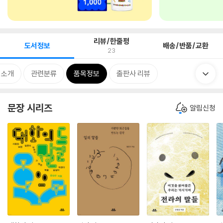
리뷰/한줄평
도서정보
배송/반품/교환
23
 소개
관련분류
품목정보
출판사 리뷰
문장 시리즈
알림신청