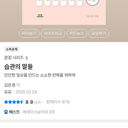
미리보기
사이즈비교
카드뉴스
공유하기
소득공제
문장 시리즈
습관의 말들
단단한 일상을 만드는 소소한 반복을 위하여
김은경
저
유유
2020.02.24.
8.9
판매지수
876
23
베스트
에세이 top100 2주