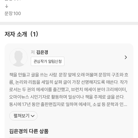
↓
문장 100
저자 소개
1
저
김은경
관심작가 알림신청
책을 만들고 글을 쓰는 사람. 문장 앞에 오래 머물며 문장의 구조와 흐
름, 논리와 리듬을 세밀히 살펴 글이 가장 선명해지도록 애쓴다. 작가
로서는 두 권의 에세이를 출간했고, 브런치 에세이 분야 크리에이터,
오마이뉴스 시민기자로 활동하며 일상이나 책을 주제로 글을 쓴다.
동시에 17년 동안 출판편집자로 일하며 에세이, 소설 등 문학과 인문
교양 분야의 책을 편집하며 다양한 원고를 만나고 있다. 남의 글과 내
펼쳐보기
글, 두 세계를 오래 다듬어 온 경험을 바탕으로 단지 문장을 고치는 기
술이 아니라 글을 바라보는 태도로서의 퇴고를 꾸준히 생각했다. 지
김은경
의 다른 상품
은 책으로 『어쩐지 그 말은 좀 외로웠습니다