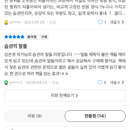
떤 행위를 오랫동안 되풀이하는 과정에서 저절로 익혀진 행동 방식, 학습
30분 독서와 같은 사소한 습관이었다고 이야기하는 경우가 많지요. 저자
된 행위가 되풀이되어 생기는, 비교적 고정된 반응 양식.?누구나 가지고
는 이들의 이야기를 수집하며 몇 가지 행동은 직접 시도해 보고, 아무리 작
있는 습관인지라, 공감이 되는 부분도 많고, 쉽게 읽혀서 좋네. ? . 골디락
은 습관이라도 새로운 루틴을 받아들이기까지는 상당한 시간과 노력이 필
스는 영국의 시인이자 동화 작가인 로버트 사우스가 쓴 전래동화 '골디락
요하다는 것을 깨달았습니다. ‘성공의 요인’으로 꼽힌 모든 습관을 자기 것
e***n
2023.05.28.
신고
1
댓글
0
스와 곰 세 마리'
으로 만들지는 못했지만 습관 형성에 실패하면서도 스스로를 돌아보는 시
간은 늘어 갔지요. 결과적으로 그 모든 과정이 성장의 계기가 되었습니다.
종이책
구매
내가 바라는 나의 모습을 성취하기 위해 습관을 점검하고 성찰하는 시간을
습관의 말들
가지며 자연히 나태함에서 멀어지고 내면을 단련시킨 겁니다.
김은경 작가님의 습관의 말들 리뷰입니다. ~~말들 제목이 붙은 책들 재미
있게 읽고 있는데 습관의 말들이라고 해서 궁금해서 구매해 봤어요. 책에
저자의 이런 솔직한 고백은 매우 고무적으로 다가옵니다. 좋은 습관을 갖
서 찾은 습관과 관련된 문장으로 짧은 글들이 실려 있어 가볍게 읽기 좋아
는 것은 쉽지 않은 일일 겁니다. 시간이 필요하고, 노력한 만큼의 결과를 얻
요. 한 권으로 여러 책을 읽는 효과!ㅎㅎ
지 못할 수도 있겠지요. 하지만 습관의 말들을 곱씹고 자신을 성찰하는 시
p****3
2026.04.23.
신고
0
댓글
0
간을 갖는 것은 끝내 자기 성장의 기반을 마련해 줄 것입니다. 남과 똑같은
모습이 아니라 자신에게 가장 잘 맞는 방식으로 중심 잡는 법을 깨우치게
리뷰 전체보기
도울 겁니다. 느리더라도 꾸준히 성장하는 삶을 바라는 모두에게 습관의
말들이 필요한 이유입니다.
리뷰
9
한줄평
14