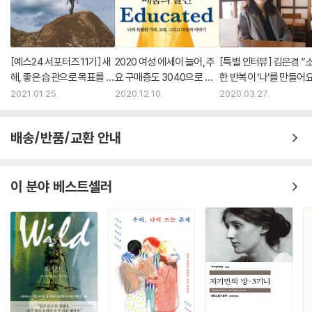
[예스24 서포터즈 11기] 새
2020 여성 에세이 늘어, 주
[특별 인터뷰] 김은경 ”
해, 좋은 습관으로 목표를 이
요 구매층도 3040으로 변
한 반복이 ‘나’를 만들어
루고 싶다면
화
2021.01.25.
2020.12.10.
2020.03.27.
배송/반품/교환 안내
이 분야 베스트셀러