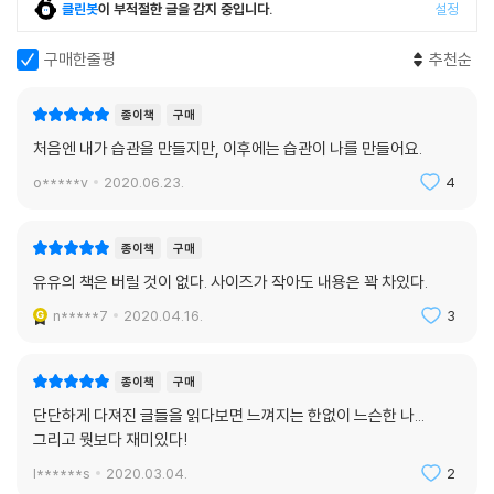
클린봇
이 부적절한 글을 감지 중입니다.
설정
구매한줄평
추천순
종이책
구매
처음엔 내가 습관을 만들지만, 이후에는 습관이 나를 만들어요.
o*****v
2020.06.23.
4
종이책
구매
유유의 책은 버릴 것이 없다. 사이즈가 작아도 내용은 꽉 차있다.
n*****7
2020.04.16.
3
종이책
구매
단단하게 다져진 글들을 읽다보면 느껴지는 한없이 느슨한 나...
그리고 뭣보다 재미있다!
l******s
2020.03.04.
2