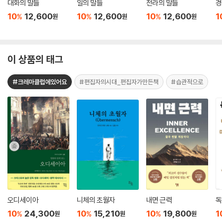
대화의 말들
일의 말들
전라의 말들
경
10
12,600
10
12,600
10
12,600
1
%
%
%
원
원
원
이 상품의 태그
#크레마클럽에있어요
#편집자의시대_편집자가만든책
#습관적으로
오디세이아
니체의 초월자
내면 근력
독
10
24,300
10
15,210
10
19,800
1
%
%
%
원
원
원