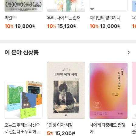
와일드
우리, 나이 드는 존재
자기만의 방·3기니
욕
10
19,800
10
15,120
10
12,600
1
%
%
%
원
원
원
이 분야 신상품
오늘도 우리는 나선으
1인칭 여자 시점
나에게 다정해도 괜찮
나
로 걷는다 + 무리하지
아
술
5
15,200
%
원