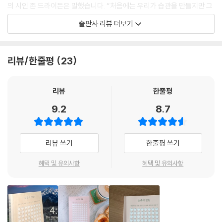
의 시인 존 드라이든은 말했습니다. “처음에는 우리가 습관을 만들지만 그
다음에는 습관이 우리를 만든다.”
출판사 리뷰 더보기
습관의 사전적 정의는 “어떤 행위를 오랫동안 되풀이하는 과정에서 저절
로 익혀진 행동 방식”입니다. 되풀이하는 과정에서 저절로 익혀졌다는 말
리뷰/한줄평
23
은 되풀이하는 딱 그만큼의 시간을 어떤 행동에 사용했다는 의미겠지요.
우리는 우리도 모르는 새 습관대로 살아가고 있습니다. 하루 중 가장 많은
시간을 습관이 채우고, 그런 하루가 모여 우리 자신을 이룹니다.
리뷰
한줄평
9.2
8.7
하지만 바쁜 일상 속에서 습관의 힘을 인지하기는 쉽지 않습니다. 자신을
돌아볼 시간과 문제를 인식할 여력조차 내지 못하는 사람이 많지요. 저자
역시 분초를 다투는 방송국, 마감을 재촉하는 출판사에서 일하며 좋은 습
리뷰 쓰기
한줄평 쓰기
관의 중요성을 크게 느끼지 못했습니다. 그러다 돌연 프리랜서가 되며 깨
달았습니다. 아무도 관여하는 사람 없이 혼자 일하는 사람에게 무엇보다
혜택 및 유의사항
혜택 및 유의사항
중요한 것은 습관이라는 것을요. 자기만의 루틴을 마련해 놓은 사람은 어
떤 상황에서도 쉽게 흔들리지 않는 단단한 기반 위에 서게 된다는 것을요.
『습관의 말들』은 이렇게 습관의 중요성을 절실히 깨달은 저자가 삶을 지탱
할 뿌리를 형성하고 매일 조금씩 나아지는 삶을 살기 위해 수집한 습관에