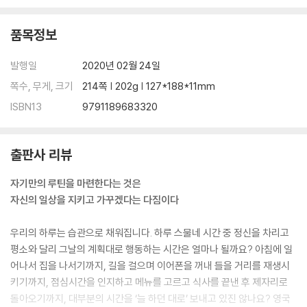
품목정보
발행일
2020년 02월 24일
쪽수, 무게, 크기
214쪽 | 202g | 127*188*11mm
ISBN13
9791189683320
출판사 리뷰
자기만의 루틴을 마련한다는 것은
자신의 일상을 지키고 가꾸겠다는 다짐이다
우리의 하루는 습관으로 채워집니다. 하루 스물네 시간 중 정신을 차리고
평소와 달리 그날의 계획대로 행동하는 시간은 얼마나 될까요? 아침에 일
어나서 집을 나서기까지, 길을 걸으며 이어폰을 꺼내 들을 거리를 재생시
키기까지, 점심시간을 인지하고 메뉴를 고르고 식사를 끝낸 후 제자리로
돌아오기까지, 대부분의 시간을 ‘늘 하던 대로’ 보내고 있진 않나요? 영국