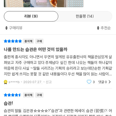
관한 문장들을 엮은 책입니다. 밑줄 그으며 읽은 책, 치열하게 톺아본 원고,
스크랩해 둔 강연, 새벽 빗길을 뚫고 달려가 감상한 영화에서 뽑아 낸 100
리뷰
9
한줄평
14
개의 문장은 제각각으로도 누군가의 삶을 떠받들 정도로 단단하지만, 좋은
습관의 힘을 일러주면서 일상에 도움이 될 만한 자기만의 습관을 형성해
구매리뷰
추천순
가기를 다정하게 권합니다.
종이책
구매
우리가 반복적으로 하는 행동이 바로 우리가 누구인지 말해 준다
그러므로 중요한 것은 행위가 아니라 습관이다
나를 만드는 습관은 어떤 것이 있을까
출판계 종사자도 아니면서 우연히 알게된 유유출판사의 책을관심있게 살
습관에 관해 생각하다 보면 ‘나는 어떤 사람인가’를 스스로 되묻게 됩니다.
펴보고 자주 구매하고 있다.주제넘다 싶긴 한데 나오는 책들이 하나같이
내게 어떤 좋은 습관이 있고 나쁜 습관이 있는지 곰곰 생각하면, 내가 자주
마음에 든다.사실 ~말들 시리즈는 기획의 승리라고 보는데단순한 기획같
하는 행동과 싫어하면서도 되풀이하는 행동, 꾸준히 하고자 하는 행동을
지만 쉽게 쓰지는 못할 것 같은 내용들이다.우선 책을 많이 읽는 사람이어
모두 자연스럽게 살펴보게 되지요. 그러니 나는 어떤 사람인지 생각해 볼
야하고책을 읽고 자신의 생각이 많은 사람,거기다 자신의 말로 글을 써낼
s****b
2020.07.27.
신고
3
댓글
0
수 있는 사람만이 쓸
수밖에 없습니다. 이 책을 쓰는 동안 저자 역시 자신을 끊임없이 돌아보았
다고 고백합니다.
종이책
구매
습관!
습관을 다룬 책에는 사회적으로 성공한 사람들의 경험담이 자주 등장합니
다. 장대한 성공의 근간은 결국 남들보다 1시간 먼저 일어나기, 잠들기 전
습관의 말들. 김은경☆☆☆☆?"습관"과 관련한 에세이. 습관 (習慣)?: 어