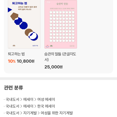
퇴고하는 법
습관의 말들 (큰글자도
서)
10
10,800
%
원
25,000
원
관련 분류
국내도서
에세이
여성 에세이
국내도서
에세이
한국 에세이
국내도서
자기계발
여성을 위한 자기계발