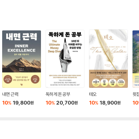
내면 근력
독하게 돈 공부
테오
윗집
10
19,800
10
20,700
10
18,900
10
%
%
%
원
원
원