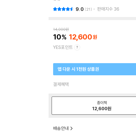
9.0
판매지수
36
21
14,000
원
10
12,600
YES포인트
앱 다운 시 1천원 상품권
결제혜택
종이책
12,600
원
배송안내