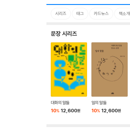
시리즈
태그
카드뉴스
책소개
문장 시리즈
대화의 말들
일의 말들
10
12,600
10
12,600
%
%
원
원