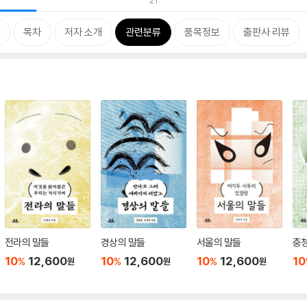
21
목차
저자 소개
관련분류
품목정보
출판사 리뷰
전라의 말들
경상의 말들
서울의 말들
충
10
12,600
10
12,600
10
12,600
10
%
%
%
원
원
원