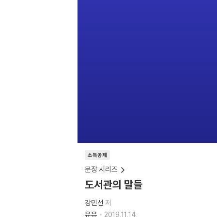
소득공제
문장 시리즈
도서관의 말들
강민선
저
유유
2019.11.14.