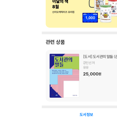
관련 상품
[도서]
도서관의 말들 (
강민선 저
유유
25,000
원
도서정보