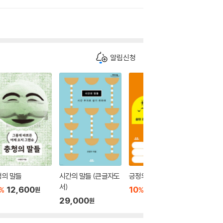
알림신청
청의 말들
시간의 말들 (큰글자도
긍정의 말들
시간의 
서)
12,600
10
12,600
10
1
%
%
%
원
원
29,000
원