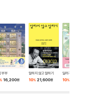
 부부
말하지 않고 말하기
달러구트 꿈 백화점 0
위버멘
16,200
10
21,600
10
16,020
10
1
%
%
%
%
원
원
원