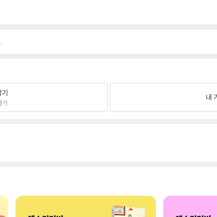
.
팔기
내 
불가