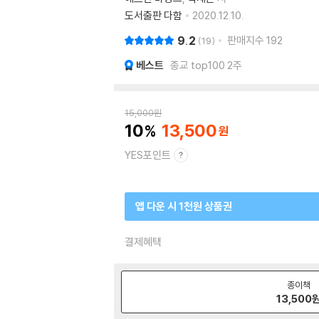
도서출판 다함
2020.12.10.
9.2
판매지수
192
19
베스트
종교 top100 2주
15,000
원
10
13,500
YES포인트
앱 다운 시 1천원 상품권
결제혜택
종이책
13,500