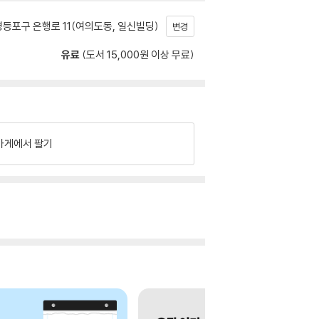
등포구 은행로 11(여의도동, 일신빌딩)
변경
유료
(도서 15,000원 이상 무료)
가게에서 팔기