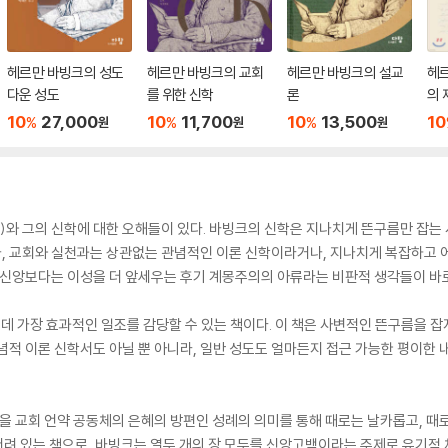
헤르만 바빙크의 성도
헤르만 바빙크의 교회
헤르만 바빙크의 설교
헤
다운 성도
를 위한 신학
론
의 
10
27,000
10
11,700
10
13,500
10
%
%
%
원
원
원
-1921)와 그의 신학에 대한 오해들이 있다. 바빙크의 신학은 지나치게 뜬구름만 
, 교회와 실천과는 상관없는 관념적인 이론 신학이라거나, 지나치게 복잡하고 
 신앙보다는 이성을 더 앞세우는 후기 계몽주의의 아류라는 비판적 생각들이 바로
데 가장 효과적인 일조를 감당할 수 있는 책이다. 이 책은 사변적인 뜬구름을 잡
념적 이론 신학서도 아닐 뿐 아니라, 일반 성도도 얼마든지 접근 가능한 평이한 
천을 교회 언약 공동체의 은혜의 방편인 성례의 의미를 통해 때로는 날카롭고, 때
잔뜩 서려 있는 책으로, 바빙크는 열두 개의 장 모두를 신앙고백이라는 주제로 유기적