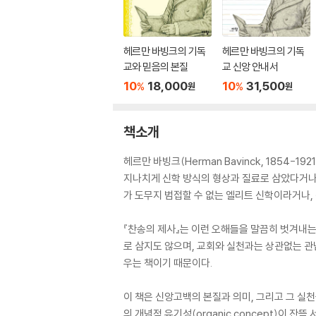
헤르만 바빙크의 기독
헤르만 바빙크의 기독
교와 믿음의 본질
교 신앙 안내서
10
18,000
10
31,500
%
%
원
원
책소개
헤르만 바빙크(Herman Bavinck, 1854
지나치게 신학 방식의 형상과 질료로 삼았다거나
가 도무지 범접할 수 없는 엘리트 신학이라거나,
『찬송의 제사』는 이런 오해들을 말끔히 벗겨내는
로 삼지도 않으며, 교회와 실천과는 상관없는 관
우는 책이기 때문이다.
이 책은 신앙고백의 본질과 의미, 그리고 그 실
의 개념적 유기성(organic concept)이 