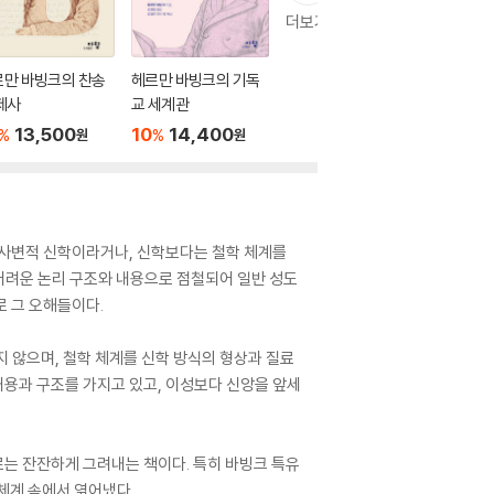
더보기
르만 바빙크의 찬송
헤르만 바빙크의 기독
제사
교 세계관
13,500
10
14,400
%
%
원
원
잡는 사변적 신학이라거나, 신학보다는 철학 체계를
어려운 논리 구조와 내용으로 점철되어 일반 성도
 그 오해들이다.
지 않으며, 철학 체계를 신학 방식의 형상과 질료
내용과 구조를 가지고 있고, 이성보다 신앙을 앞세
로는 잔잔하게 그려내는 책이다. 특히 바빙크 특유
 체계 속에서 엮어냈다.