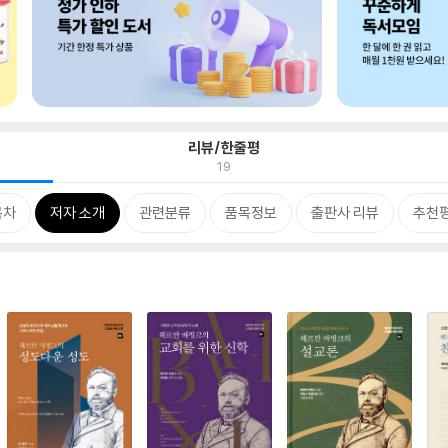
리뷰/한줄평
19
목차
저자 소개
관련분류
품목정보
출판사 리뷰
추천