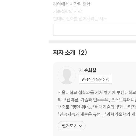
경이에서 시작된 철학
기술철학의 시작
현대의 신화를 넘어서려는 시도
기술도 철학에 관심을 가져야 한다
기술이란 무엇일까
저자 소개
2
‘기술’이라는 말의 쓰임새
과거의 기술과 현대의 기술
과학과 기술의 관계
저
손화철
이름은 하나인데 쓰임은 달라
관심작가 알림신청
과학기술은 우리의 운명인가
서울대학교 철학과를 거쳐 벨기에 루벤대학교 
의 고전이론, 기술과 민주주의, 포스트휴머니즘
과학기술은 꼭 발전해야 하는가
책으로 『랭던 위너』, 『현대기술의 빛과 그림자
가능한 대답들
『인공지능과 새로운 규범』, 『과학기술학의 세계
기술 발전은 운명이 아니다
펼쳐보기
모든 공학자는 기술철학자가 되어야 한다