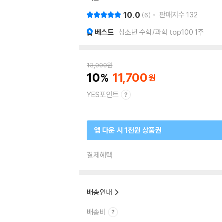
10.0
판매지수
132
6
베스트
청소년 수학/과학 top100 1주
13,000
원
10
11,700
YES포인트
앱 다운 시 1천원 상품권
결제혜택
배송안내
배송비