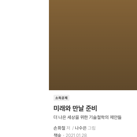
소득공제
미래와 만날 준비
더 나은 세상을 위한 기술철학의 제안들
손화철
저
나수은
그림
책숲
2021.01.28.