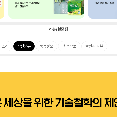
리뷰/한줄평
6
 소개
관련분류
품목정보
책 속으로
출판사 리뷰