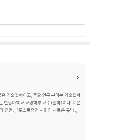
공은 기술철학이고, 주요 연구 분야는 기술철학
 한동대학교 교양학부 교수(철학)이다. 지은
의 휴먼』, 『포스트휴먼 사회와 새로운 규범』,