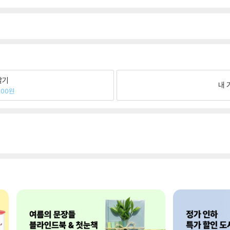
팔기
내 
600원