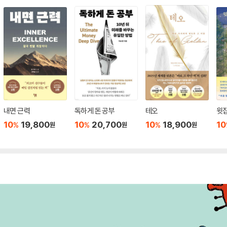
내면 근력
독하게 돈 공부
테오
윗집
10
19,800
10
20,700
10
18,900
10
%
%
%
원
원
원