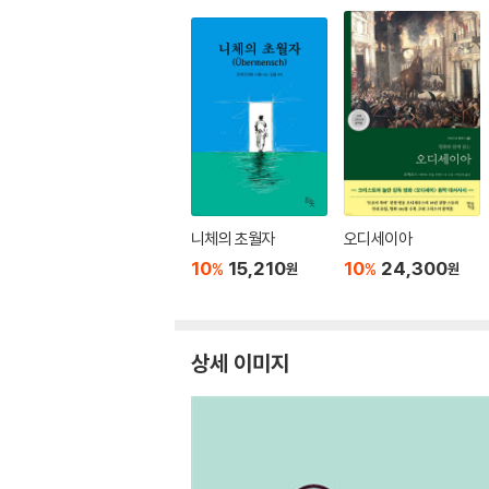
니체의 초월자
오디세이아
10
15,210
10
24,300
%
%
원
원
상세 이미지