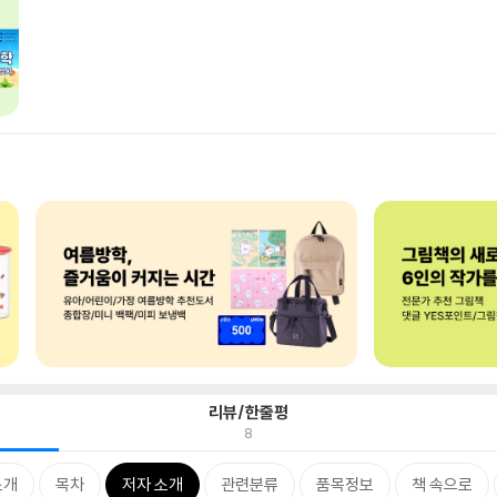
리뷰/한줄평
8
소개
목차
저자 소개
관련분류
품목정보
책 속으로