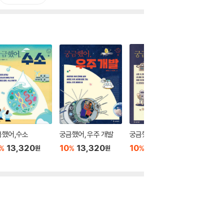
금했어,수소
궁금했어, 우주 개발
궁금했어, AI 로봇
궁금했어,
13,320
10
13,320
10
13,320
10
1
%
%
%
%
원
원
원