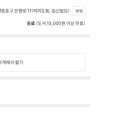
등포구 은행로 11(여의도동, 일신빌딩)
변경
유료
(도서 15,000원 이상 무료)
가게에서 팔기