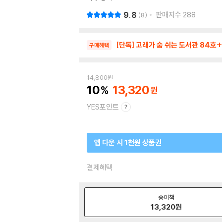
9.8
판매지수
288
8
[단독] 고래가 숨 쉬는 도서관 84
구매혜택
14,800
원
10
13,320
YES포인트
앱 다운 시 1천원 상품권
결제혜택
종이책
13,320
원