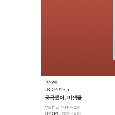
소득공제
사이언스 틴스
궁금했어, 미생물
유윤한
글
나수은
그림
나무생각
2026.04.06.