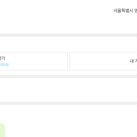
서울특별시 영
팔기
내 
000원