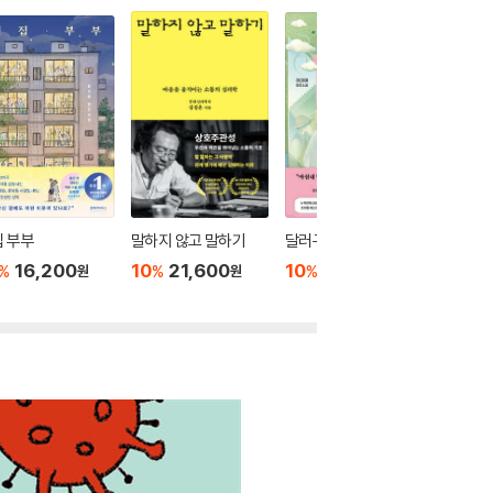
 부부
말하지 않고 말하기
달러구트 꿈 백화점 0
위버멘
16,200
10
21,600
10
16,020
10
1
%
%
%
%
원
원
원