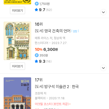
1,750원
9.7
(
52
)
미리보기
16
영국 건축의 언어
[도서]
[
]
양장
매튜 라이스
저
정상희
역
한스미디어
2023.7.27.
10
6,300
%
원
350원
9.3
(
16
)
미리보기
17
방구석 미술관 2 : 한국
[도서]
조원재
저
블랙피쉬
2020.11.18.
아크릴 코스터 (포인트 차감)