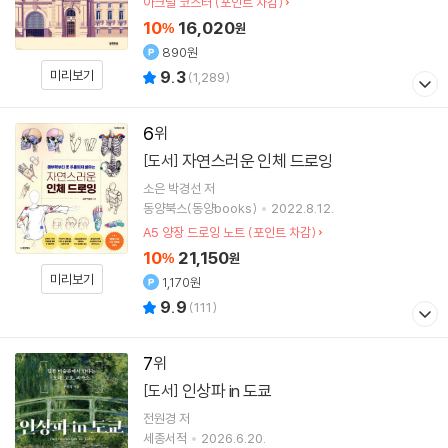
아크릴 코스터 (포인트 차감)
10
16,020
%
원
890원
9.3
미리보기
(
1,289
)
6
자연스러운 인체 드로잉
[도서]
소은 박경선
저
동양북스(동양books)
2022.8.12.
A5 양장 드로잉 노트 (포인트 차감)
10
21,150
%
원
미리보기
1,170원
9.9
(
111
)
7
인상파 in 도쿄
[도서]
전원경
저
세종서적
2026.6.20.