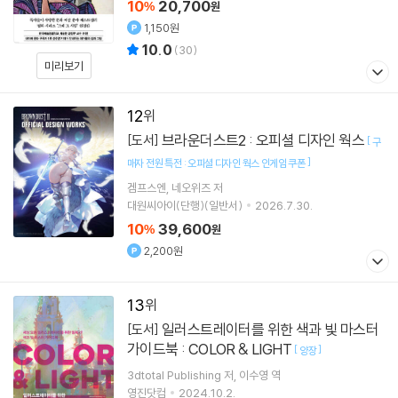
10
20,700
%
원
1,150원
10.0
(
30
)
미리보기
12
브라운더스트2 : 오피셜 디자인 웍스
[도서]
[
구
]
매자 전원 특전 : 오피셜 디자인 웍스 인게임 쿠폰
겜프스엔
네오위즈
저
대원씨아이(단행)(일반서)
2026.7.30.
10
39,600
%
원
2,200원
13
일러스트레이터를 위한 색과 빛 마스터
[도서]
가이드북 : COLOR & LIGHT
[
]
양장
3dtotal Publishing
저
이수영
역
영진닷컴
2024.10.2.