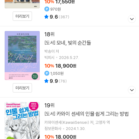
10
17,550
%
원
970원
9.6
미리보기
(
367
)
18
모네, 빛의 순간들
[도서]
박송이
저
빅피시
2026.5.27.
10
18,900
%
원
1,050원
9.9
(
76
)
미리보기
19
카와이 센세의 인물 쉽게 그리는 방법
[도서]
카와이센세(KawaiiSensei)
저
고영자
역
정보문화사
2024.1.30.
10
18,000
%
원