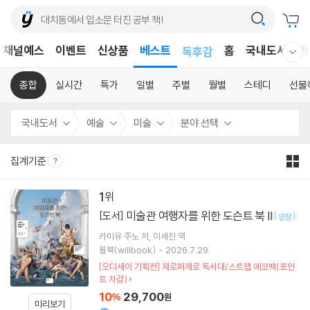
어린이
채널예스
이벤트
신상품
베스트
독후감
홈
국내도서
외
웰컴메뉴 모두보기
어린이
종합
실시간
특가
일별
주별
월별
스테디
선물
국내도서
예술
미술
분야 선택
집계기준
1
미술관 여행자를 위한 도슨트 북 II
[도서]
[
]
양장
카미유 주노
저
이세진
역
윌북(willbook)
2026.7.29.
[오디세이 기획전] 제로퍼제로 독서대/스트랩 에코백(포인
트 차감)
10
29,700
%
원
미리보기