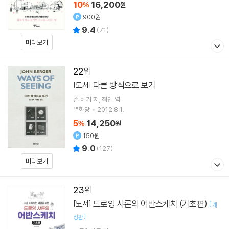
10
16,200
%
원
900원
9.4
(
71
)
미리보기
22
다른 방식으로 보기
[도서]
존 버거
저
최민
역
열화당
2012.8.1.
5
14,250
%
원
150원
9.0
(
127
)
미리보기
23
드로잉 샤론의 어반스케치 (기초편)
[도서]
[
개
]
정판