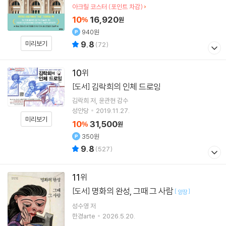
아크릴 코스터 (포인트 차감)
10
16,920
%
원
940원
9.8
미리보기
(
72
)
10
김락희의 인체 드로잉
[도서]
김락희
저
윤관현
감수
성안당
2019.11.27.
미리보기
10
31,500
%
원
350원
9.8
(
527
)
11
명화의 완성, 그때 그 사람
[도서]
[
]
양장
성수영
저
한경arte
2026.5.20.