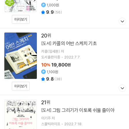
1,000원
9.9
(
56
)
미리보기
20
카콜의 어반 스케치 기초
[도서]
카콜(임세환)
저
도서출판이종
2022.7.7.
10
19,800
%
원
1,100원
9.8
(
38
)
미리보기
21
그림 그리기가 이토록 쉬울 줄이야
[도서]
이기주
저
스몰빅라이프
2022.7.18.