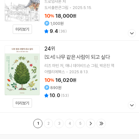
드로잉샤론
저
도서출판큰그림
2025.5.15.
10
18,000
%
원
1,000원
미리보기
9.4
(
36
)
24
나무 같은 사람이 되고 싶다
[도서]
리즈 마빈
저
애니 데이비드슨
그림
박은진
역
아멜리에북스
2025.8.13.
10
16,020
%
원
890원
10.0
(
53
)
미리보기
1
2
3
4
5