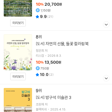
10
20,700
%
원
1,150원
9.9
(
21
)
미리보기
8
자연의 선물, 들꽃 컬러링북
[도서]
정은희
저
리스컴
2026.8.3.
10
13,500
%
원
750원
10.0
(
2
)
미리보기
9
방구석 미술관 3
[도서]
조원재
저
블랙피쉬
2025.4.15.