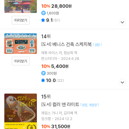
10
28,800
%
원
1,600원
9.1
미리보기
(
51
)
14
베니스 건축 스케치북
[도서]
[
]
양장
매튜 라이스
저
정상희
역
한스미디어
2024.6.28.
미리보기
10
5,400
%
원
300원
10.0
(
22
)
15
컬러 앤 라이트
[도서]
[
]
양장
개정판
제임스 거니
저
김지혜
역
잉크잼
2024.12.2.
10
31,500
%
원