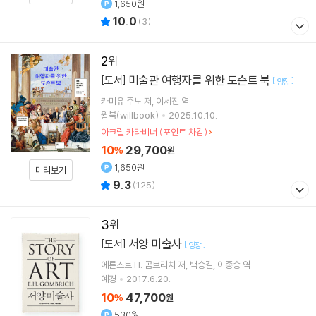
1,650원
10.0
(
3
)
2
미술관 여행자를 위한 도슨트 북
[도서]
[
]
양장
카미유 주노
저
이세진
역
윌북(willbook)
2025.10.10.
아크릴 카라비너 (포인트 차감)
10
29,700
%
원
1,650원
미리보기
9.3
(
125
)
3
서양 미술사
[도서]
[
]
양장
에른스트 H. 곰브리치
저
백승길
이종승
역
예경
2017.6.20.
10
47,700
%
원
530원