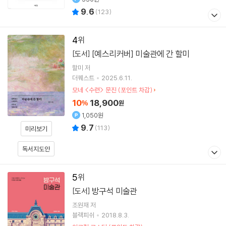
9.6
(
123
)
4
[예스리커버] 미술관에 간 할미
[도서]
할미
저
더퀘스트
2025.6.11.
모네 <수련> 문진 (포인트 차감)
10
18,900
%
원
1,050원
9.7
(
113
)
미리보기
독서지도안
5
방구석 미술관
[도서]
조원재
저
블랙피쉬
2018.8.3.