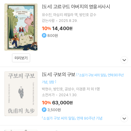
고르구드 아버지의 영웅서사시
[도서]
유수진
마심리 레일라
역
방민호
감수
걷는사람
2025.8.29.
10
14,400
%
원
800원
미리보기
구보의 구보
[도서]
[
「소설가 구보 씨의 일일」 연재 90주년
]
기념
양장
박현수
방민호
공성수
이경훈
저 외 1명
소전서가
2024.1.30.
10
63,000
%
원
3,500원
「소설가 구보 씨의 일일」 연재 90주년 기념