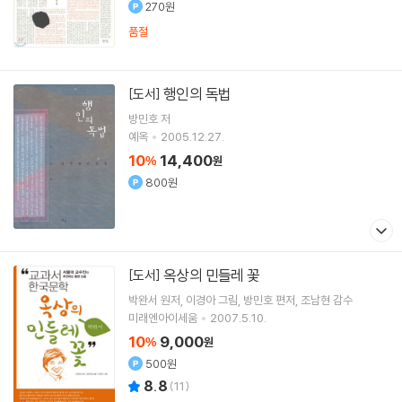
270원
품절
행인의 독법
[도서]
방민호
저
예옥
2005.12.27.
10
14,400
%
원
800원
옥상의 민들레 꽃
[도서]
박완서
원저
이경아
그림
방민호
편저
조남현
감수
미래엔아이세움
2007.5.10.
10
9,000
%
원
500원
8.8
(
11
)