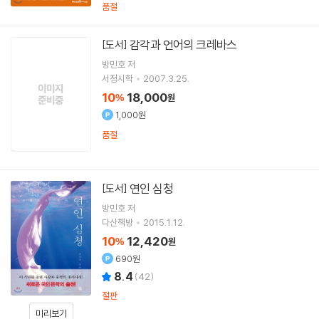
품절
감각과 언어의 크레바스
[도서]
방민호
저
서정시학
2007.3.25.
10
18,000
%
원
1,000원
품절
연인 심청
[도서]
방민호
저
다산책방
2015.1.12.
10
12,420
%
원
690원
8.4
(
42
)
절판
미리보기