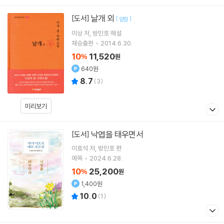
날개 외
[도서]
[
]
양장
이상
저
방민호
해설
재승출판
2014.6.30.
10
11,520
%
원
640원
8.7
(
3
)
미리보기
낙엽을 태우면서
[도서]
이효석
저
방민호
편
예옥
2024.6.28.
10
25,200
%
원
1,400원
10.0
(
1
)