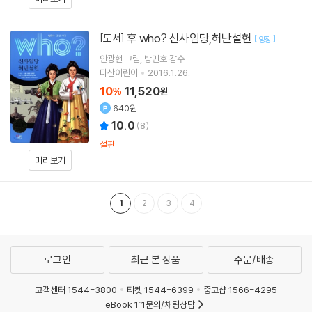
후 who? 신사임당,허난설헌
[도서]
[
]
양장
안광현
그림
방민호
감수
다산어린이
2016.1.26.
10
11,520
%
원
640원
10.0
(
8
)
절판
미리보기
1
2
3
4
로그인
최근 본 상품
주문/배송
고객센터 1544-3800
티켓 1544-6399
중고샵 1566-4295
eBook 1:1문의/채팅상담