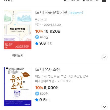
서울 문학 기행
[도서]
[
]
개정증보판
방민호
저
북다
2024.12.30.
10
16,920
%
원
940원
9.8
(
31
)
미리보기
유자 소전
[도서]
이문구
저
방민호
글
박준
그림
조남현
감수
미래엔아이세움
2008.3.7.
10
9,000
%
원
500원
9.5
(
8
)