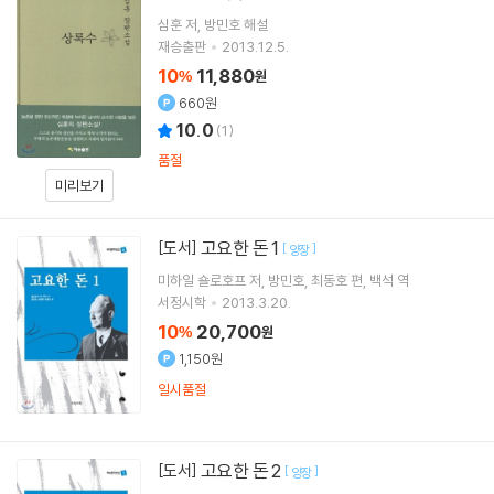
심훈
저
방민호
해설
재승출판
2013.12.5.
10
11,880
%
원
660원
10.0
(
1
)
품절
미리보기
고요한 돈 1
[도서]
[
]
양장
미하일 숄로호프
저
방민호
최동호
편
백석
역
서정시학
2013.3.20.
10
20,700
%
원
1,150원
일시품절
고요한 돈 2
[도서]
[
]
양장