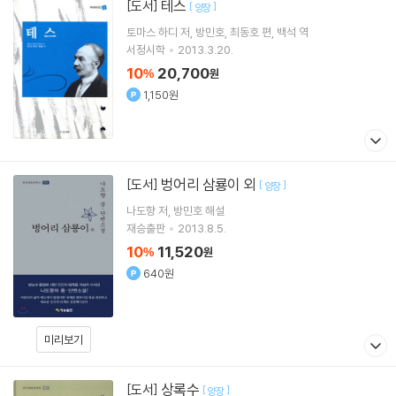
테스
[도서]
[
]
양장
토마스 하디
저
방민호
최동호
편
백석
역
서정시학
2013.3.20.
10
20,700
%
원
1,150원
벙어리 삼룡이 외
[도서]
[
]
양장
나도향
저
방민호
해설
재승출판
2013.8.5.
10
11,520
%
원
640원
미리보기
상록수
[도서]
[
]
양장