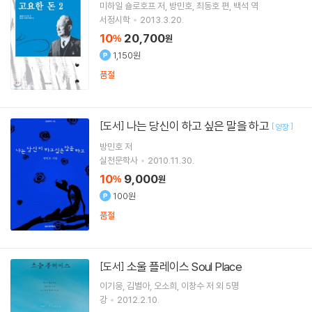
미하일 숄로호프
저
방민호
최동호
편
백석
역
서정시학
2013.3.20.
10
20,700
%
원
1,150원
품절
나는 당신이 하고 싶은 말을 하고
[도서]
[
]
양장
방민호
저
실천문학사
2010.11.30.
10
9,000
%
원
100원
품절
소울 플레이스 Soul Place
[도서]
이기웅
김별아
오소희
이창수
저 외 5명
강
2012.2.10.