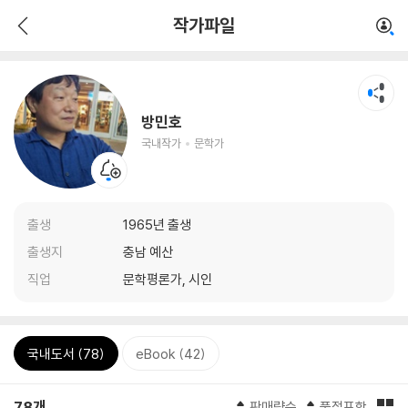
작가파일
방민호
국내작가
문학가
출생
1965년 출생
출생지
충남 예산
직업
문학평론가, 시인
국내도서 (78)
eBook (42)
78개
판매량순
품절포함