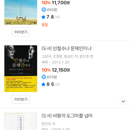
10
11,700
%
원
650원
7.8
(
4
)
품절
미리보기
안철수냐 문재인이냐
[도서]
고성국
조정환
황상민
저
방민호
편
예옥
2012.7.20.
10
12,150
%
원
670원
9.5
(
2
)
미리보기
비평의 도그마를 넘어
[도서]
방민호
저
창비
2000.2.29.