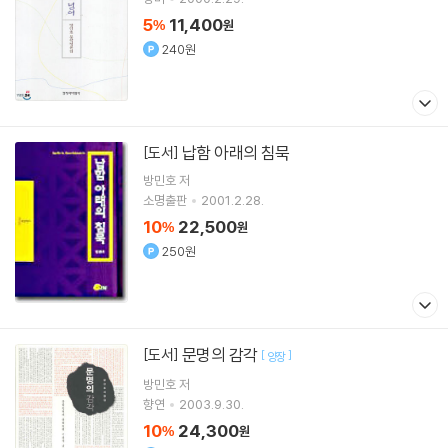
5
11,400
%
원
240원
납함 아래의 침묵
[도서]
방민호
저
소명출판
2001.2.28.
10
22,500
%
원
250원
문명의 감각
[도서]
[
]
양장
방민호
저
향연
2003.9.30.
10
24,300
%
원