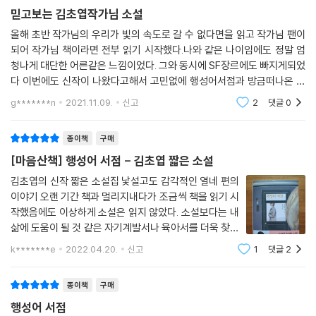
일주일 전부터 서점을 찾아오는 수상한 여자를 예의주시하고 있었는데, 그
믿고보는 김초엽작가님 소설
날 저녁 은하계 테러 조직에 관한 뉴스를 접하고 당혹감을 느낀다. 다음 날
올해 초반 작가님의 우리가 빛의 속도로 갈 수 없다면을 읽고 작가님 팬이
도 어김없이 찾아온 여자와 드디어 대화를 나누다 뜻밖의 사실이 밝혀진
되어 작가님 책이라면 전부 읽기 시작했다.나와 같은 나이임에도 정말 엄
다.
청나게 대단한 어른같은 느낌이었다. 그와 동시에 SF장르에도 빠지게되었
다 이번에도 신작이 나왔다고해서 고민없에 행성어서점과 방금떠나온 세
인류의 모든 뇌에 수만 개 은하 언어를 지원하는 범우주 통역 모듈이 설치
계를 구입하여 읽었는데 행성어서점은 이전 소설들보다 훨씬 짧고 많은 이
g*******n
2021.11.09.
신고
2
댓글
0
된 이 시대에도, 어떤 이들은 낯선 외국어로 가득한 서점을 거니는 이국적
야기가 담겨있었다
인 경험을 하고 싶어 하기 때문이다. 완전한 이방인으로서의 체험. 어떤 말
종이책
구매
도 구체적인 정보로 흡수되지 못하고 풍경으로 나를 스쳐 지나가고 마는
경험……. _「행성어 서점」 중에서
[마음산책] 행성어 서점 - 김초엽 짧은 소설
김초엽의 신작 짧은 소설집 낯설고도 감각적인 열네 편의
우주 저 너머의 세계에서도 아날로그를 향한 그리움과 동경은 존재한다.
이야기 오랜 기간 책과 멀리지내다가 조금씩 책을 읽기 시
「포착하지 않는 풍경」의 사진작가 리키는 어느 날 여러 고객들로부터 사진
작했음에도 이상하게 소설은 읽지 않았다. 소설보다는 내
에 문제가 생겼다는 연락을 받는다. 공용 촬영 드론이나 기록 로봇으로 손
삶에 도움이 될 것 같은 자기계발서나 육아서를 더욱 찾았
쉽게 직접 사진을 찍을 수 있는 세상에서 큰맘 먹고 비싼 값을 치루며 ‘고전
다. 그러다 도서관 이벤트로 읽게 된 '우리가 빛의 속도로
k*******e
2022.04.20.
신고
1
댓글
2
갈 수 없다면'. 정말 오랜만에 읽은 국내 작가의 소설인데
적 사진 촬영’을 선택한 사람들. 리키는 유독 행성 뮬리온-846N의 특정
정말 나에게 충격이었다.
구역에서 아름다운 풍경이 포착되지 않는다는 것에 놀란다.
종이책
구매
행성어 서점
리키는 우주 곳곳을 돌아다니며 사람들의 특별한 순간을 기록하는 자신의