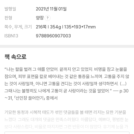
발행일
2021년 11월 01일
판형
양장
쪽수, 무게, 크기
216쪽 | 354g | 135*193*17mm
ISBN13
9788960907003
책 속으로
“나는 팔을 벌려 그 애를 안았어. 끝까지 안고 있었지. 비명을 참고 눈물을
참으며, 피부 표면을 칼로 베어내는 것 같은 통증을 느끼며. 고통을 주지 않
는 것이 사랑일까, 아니면 고통을 견디는 것이 사랑일까 생각하면서. (…)
그때 나는 불행히도 나에게 고통이 곧 사랑이라는 것을 알았어.” --- p.30
~31, 「선인장 끌어안기」 중에서
기묘한 동정과 시혜적 태도가 섞인 댓글들을 볼 때면 리지는 묘한 기분을
느꼈다. 그래도 대개의 댓글은 만족스러웠다. 아름답다, 예쁘다, 평범한 눈
보다 사랑스럽다, 비율로 따지자면 그런 반응이 더 많았다. 유기체 눈을 가
진 사람들이 리지를 동경할 때마다 리지는 가슴 깊이 꿈틀거리는 어떤 기