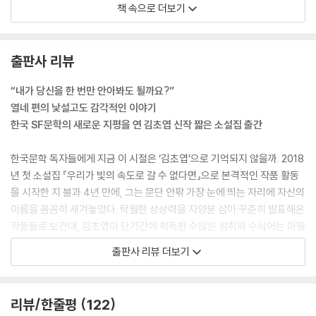
책 속으로 더보기
이한 감정을 느꼈다. 이건 자긍심일까? --- p.37, 「#cyborg_positive」
중에서
출판사 리뷰
“평생을 살아도 우리는 타인의 현실의 결에 완전히 접속하지 못할 거야. 모
든 사람이 각자의 현실의 결을 갖고 있지. 만약 그렇게, 우리가 가진 현실의
“내가 당신을 한 번만 안아봐도 될까요?”
결이 모두 다르다면, 왜 그중 어떤 현실의 결만이 우세한 것으로 여겨져야
열네 편의 낯설고도 감각적인 이야기
할까?” --- p.57, 「데이지와 이상한 기계」 중에서
한국 SF문학의 새로운 지평을 연 김초엽 신작 짧은 소설집 출간
인류의 모든 뇌에 수만 개 은하 언어를 지원하는 범우주 통역 모듈이 설치
한국문학 독자들에게 지금 이 시절은 ‘김초엽’으로 기억되지 않을까. 2018
된 이 시대에도, 어떤 이들은 낯선 외국어로 가득한 서점을 거니는 이국적
년 첫 소설집 『우리가 빛의 속도로 갈 수 없다면』으로 본격적인 작품 활동
인 경험을 하고 싶어 하기 때문이다. 완전한 이방인으로서의 체험. 어떤 말
을 시작한 지 불과 4년 만에, 그는 문단 안팎 가장 눈에 띄는 자리에 자신의
도 구체적인 정보로 흡수되지 못하고 풍경으로 나를 스쳐 지나가고 마는
이름을 꼼꼼히 새겨놓았다. 탁월한 상상력을 자양분 삼아 꾸준히 발표해온
경험……. --- p.62~63, 「행성어 서점」 중에서
작품들로 보건대, 김초엽이 단기간에 획득한 수많은 성취와 수식어는 마땅
한 것으로 느껴진다.
출판사 리뷰 더보기
순간의 아름다움을 최대한 기록하는 것. 그게 리키의 일이었지만, 어쨌든
마음산책 열두 번째 짧은 소설은 한국 SF문학의 새로운 지평을 연 소설가
어떤 순간들은 오직 직접 본 사람들의 마음에만 남았다. --- p.104, 「포착
김초엽의 『행성어 서점』이다. 그는 “산뜻한 이야기의 마을”에서 수집해온
되지 않는 풍경」 중에서
열네 편의 이야기를 진진하게 펼쳐간다. 우리가 발 딛고 선 현실에서 출발
리뷰/한줄평
122
하는 작품들은 장애와 혐오, 이종(異種)간의 갈등과 공존, 환경 파괴 같은