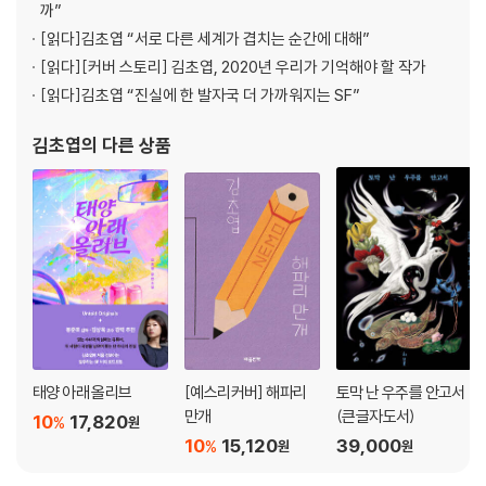
까”
[읽다]
김초엽 “서로 다른 세계가 겹치는 순간에 대해”
[읽다]
[커버 스토리] 김초엽, 2020년 우리가 기억해야 할 작가
[읽다]
김초엽 “진실에 한 발자국 더 가까워지는 SF”
김초엽
의 다른 상품
태양 아래 올리브
[예스리커버] 해파리
토막 난 우주를 안고서
만개
(큰글자도서)
10
17,820
%
원
10
15,120
39,000
%
원
원