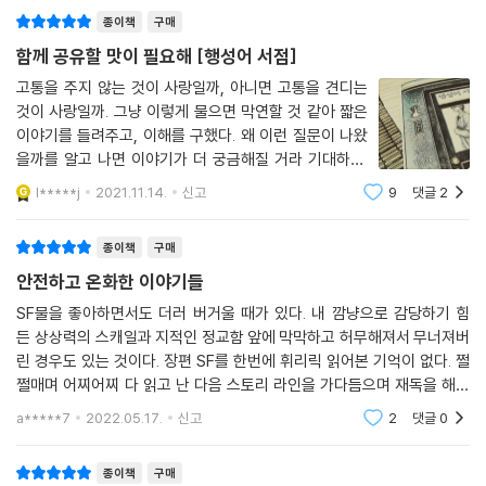
종이책
구매
김초엽은 먼저 사랑, 연민, 기쁨, 경이, 애수 등 다양한 정서를 감각하게 하
는 여덟 편의 작품을 선보인다. 그 안에는 각기 다른 시공간을 배경으로 과
함께 공유할 맛이 필요해 [행성어 서점]
거를 그리워하고 미래를 기대하며 살아가는 ‘가상 현재’ 속 인물들이 등장
고통을 주지 않는 것이 사랑일까, 아니면 고통을 견디는
한다. 「선인장 끌어안기」의 파히라는 실내의 모든 물체가 알아서 자신을 피
것이 사랑일까. 그냥 이렇게 물으면 막연할 것 같아 짧은
해가는 ‘진공의 집’을 설계한 접촉 증후군 환자다. 그는 괴팍한 성미로 반년
이야기를 들려주고, 이해를 구했다. 왜 이런 질문이 나왔
간 네 개의 보조 로봇을 파손한 것도 모자라 새로 온 보조 로봇인 ‘나’까지
을까를 알고 나면 이야기가 더 궁금해질 거라 기대하며.
위협한다. 그러나 이전 로봇들과 달랐던 나는 폭력을 저지하며 파히라에게
하지만 돌아온 대답은, 궁금하긴 한데 별로, 라는 허무한
l*****j
2021.11.14.
신고
9
댓글
2
답변. 괜찮은 책이 있다고 알리면 읽고 싶다는 반응를 기
고통스러운 과거가 있었음을 알게 된다.
대하는데 내 마음 같지 않은 상황을 자주
종이책
구매
“나는 팔을 벌려 그 애를 안았어. 끝까지 안고 있었지. 비명을 참고 눈물을
안전하고 온화한 이야기들
참으며, 피부 표면을 칼로 베어내는 것 같은 통증을 느끼며. 고통을 주지 않
는 것이 사랑일까, 아니면 고통을 견디는 것이 사랑일까 생각하면서. (…)
SF물을 좋아하면서도 더러 버거울 때가 있다. 내 깜냥으로 감당하기 힘
든 상상력의 스캐일과 지적인 정교함 앞에 막막하고 허무해져서 무너져버
그때 나는 불행히도 나에게 고통이 곧 사랑이라는 것을 알았어.” _「선인장
린 경우도 있는 것이다. 장편 SF를 한번에 휘리릭 읽어본 기억이 없다. 쩔
끌어안기」 중에서
쩔매며 어찌어찌 다 읽고 난 다음 스토리 라인을 가다듬으며 재독을 해야
하는 난감한 사태에 봉착하기도 한다. 이번 김초엽의 짧은 얘기들을 읽는
「행성어 서점」은 수만 개의 은하 언어를 실시간으로 통역해주는 기술이 일
a*****7
2022.05.17.
신고
2
댓글
0
데 그런 걱정이 전
상화된 시대, ‘행성어’를 할 줄 아는 사람이 은하계 전역에 수백 명밖에 남
지 않은 ‘망해가는 시골 행성’의 서점을 배경으로 한다. 서점 직원인 ‘나’는
종이책
구매