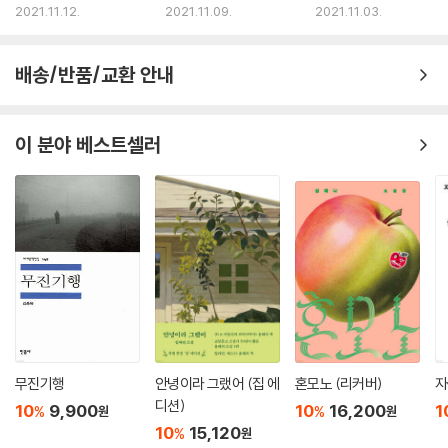
들
전시회 오픈
서점』 외
2021.11.12.
2021.11.09.
2021.11.03.
배송/반품/교환 안내
이 분야 베스트셀러
무진기행
안녕이라 그랬어 (집 에
혼모노 (리커버)
자
디션)
10
9,900
10
16,200
1
%
%
원
원
10
15,120
%
원