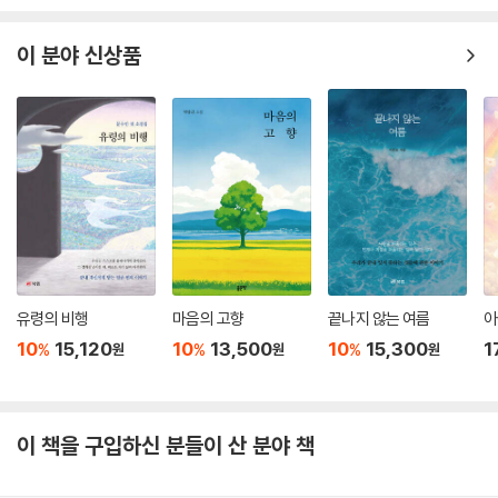
이 분야 신상품
유령의 비행
마음의 고향
끝나지 않는 여름
아
10
15,120
10
13,500
10
15,300
1
%
%
%
원
원
원
이 책을 구입하신 분들이 산 분야 책