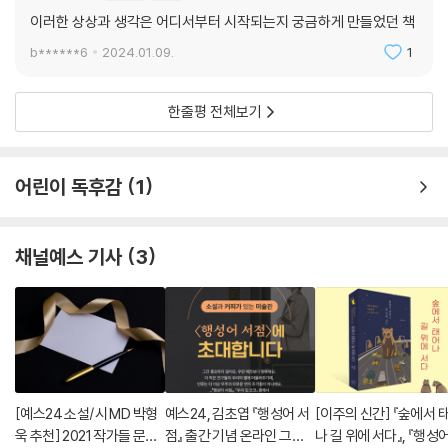
험을 공유하면서 친근감을 나눈다. 그러나 어딘가 묘하게 어긋나는 식당
이러한 상상과 생각은 어디서부터 시작되는지 궁금하게 만들었던 책
주인의 표현에 어색함을 느끼던 다현은 이어지는 말에 소스라치게 놀란다.
b******6
2024.01.09.
1
물론 식당 사장으로서는 음식에서 맛을 느끼기 힘들다는 손님에게 딱히 할
말이 없을 것이다. 다현은 그래도 사장이 당황하거나, 불쾌해하거나, 동정
한줄평 전체보기
하는 태도를 취하지 않아서 다행이라고 생각했다. 비슷한 이야기를 남들에
게 하면 흔히 “불쌍해, 인생의 낙이 없겠다” 같은 반응이 돌아오곤 하니까.
인생에 다양한 종류의 낙이 얼마나 많은데 말이다. 사장에게 선뜻 이야기
어린이 독후감
1
를 꺼낸 건, 초면이지만 그에게서 느껴지는 기묘한 신뢰감 때문이기도 했
다. _「지구의 다른 거주자들」 중에서
채널예스 기사
3
인간과 이종(異種)의 맞닥뜨림이라는 하나의 사건을 통해 서로 다른 존재
가 함께 살아가는 일의 중요함을 김초엽은 역설한다. 결국 우리는 그의 소
설이 지금 여기의 우리가 현실에서 껴안고 있는 고민과 화두를 상상의 세
계에 옮겨놓은 것이라는 사실을 깨닫게 된다. ‘이야기’로서의 원초적인 재
미는 물론 그의 작품 세계를 관통하는 주제의식이 응축된 이번 짧은 소설
집은, 독자에게 보다 풍성한 독서 체험을 선사할 것이다.
[예스24 소설/시 MD 박형
예스24, 김초엽 『행성어 서
[이주의 신간] 『숲에서 
욱 추천] 2021 작가들 문장
점』 출간 기념 온라인 그림
나 길 위에 서다』, 『행성