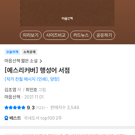
미리보기
사이즈비교
카드뉴스
공유하기
오늘의책
소득공제
마음산책 짧은 소설
[예스리커버] 행성어 서점
작가 친필 메시지 (인쇄), 양장
김초엽
저
최인호
그림
마음산책
2021.11.01.
9.3
판매지수
3,546
122
베스트
국내도서 top100 2주