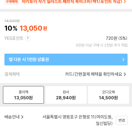
마키토이 작가 일러스트 패브릭 북마크피(택1/포인트 차감)
구매혜택
14,500
원
10
13,050
YES포인트
720원 (5%)
5만원 이상 구매 시 2천원 추가 적립
앱 다운 시 1천원 상품권
결제혜택
카드/간편결제 혜택을 확인하세요
종이책
원서
오디오북
13,050
원
28,940
원
14,500
원
배송안내
서울특별시 영등포구 은행로 11(여의도동,
변경
일신빌딩)