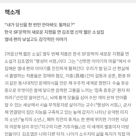
책소개
“내가 당신을 한 번만 안아봐도 될까요?”
한국 SF문학의 새로운 지평을 연 김초엽 신작 짧은 소설집
열네 편의 낯설고도 감각적인 이야기
[마음산책 짧은 소설] 열두 번째 작품은 한국 SF문학의 새로운 지평을 연
소설가 김초엽의 『행성어 서점』이다. 그는 “산뜻한 이야기의 마을”에서 수
집해온 열네 편의 이야기를 진진하게 펼쳐간다. 우리가 발 딛고 선 현실에
서 출발하는 작품들은 장애와 혐오, 이종(異種)간의 갈등과 공존, 환경 파
괴 같은 동시대적인 문제의식을 안은 채 우주적 세계로 향한다. 수술 후유
증으로 무엇이든 몸에 닿으면 끔찍한 고통을 느끼는 ‘접촉 증후군’ 환자 파
히라(「선인장 끌어안기」), 뇌에 통역 모듈을 심어 수만 개의 은하 언어를
알 수 있는 세상에서 시술 부적응자로 살아가는 교수(「행성어 서점」), 균사
체 연결망이 집단 지능을 구축하고 있는 늪에 갑자기 나타난 유약한 미지
의 소년(「늪지의 소년」), 폐허 직전의 휴게소 한 편에 위치한 기이한 식당
의 의문투성이 주인(「지구의 다른 거주자들」)은 이 세계의 별종이자 이방
인들이다. 김초엽은 나와 다른 타자, 나아가 소수자의 삶을 독자가 직접 마