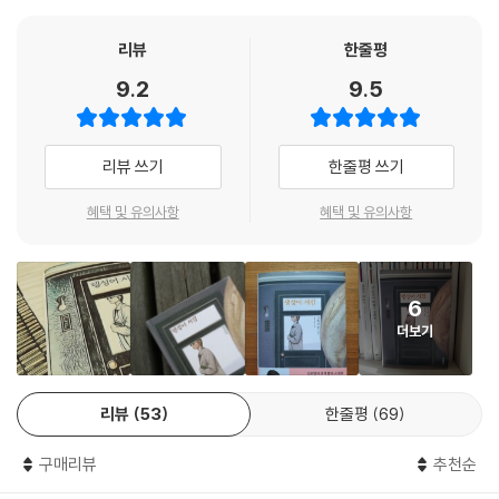
개별적 개체성, 그게 인간일 때의 나를 가장 불행하게 만들고 외롭게 만들
동시대적인 문제의식을 안은 채 우주적 세계로 향한다. 수술 후유증으로
었어. 동시에 나를 살아가게 했지. 개별적 존재이면서도 동시에 전체의 일
무엇이든 몸에 닿으면 끔찍한 고통을 느끼는 ‘접촉 증후군’ 환자 파히라
리뷰
한줄평
부라는 건 모순이 아니야. 아니면, 전체라는 건 애초에 없는 것일지도 모르
(「선인장 끌어안기」), 뇌에 통역 모듈을 심어 수만 개의 은하 언어를 알 수
9.2
9.5
지. --- p.118, 「늪지의 소년」 중에서
있는 세상에서 시술 부적응자로 살아가는 교수(「행성어 서점」), 균사체 연
결망이 집단 지능을 구축하고 있는 늪에 갑자기 나타난 유약한 미지의 소
그건 중요하지 않아요. 우린 예전보다 행복해요. 이 작은 친구들이 우리의
년(「늪지의 소년」), 폐허 직전의 휴게소 한 편에 위치한 기이한 식당의 의
리뷰 쓰기
한줄평 쓰기
옆에 머물러주기에, 인류는 더 이상 우주의 외로운 먼지 조각들이 아니에
문투성이 주인(「지구의 다른 거주자들」)은 이 세계의 별종이자 이방인들
요. --- p.149, 「우리 집 코코」 중에서
이다. 김초엽은 나와 다른 타자, 나아가 소수자의 삶을 독자가 직접 마주 보
혜택 및 유의사항
혜택 및 유의사항
게 함으로써 다양성에 대한 인식과 긍정을 넘어 공존을 모색하도록 도모한
그래, 나는 상관없어. 그것이 우리를 불행하게 만들지 않으니까. 그 오염이
다.
우리를 살아가게 하니까. --- p.151, 「오염 구역」 중에서
그간 마음산책 짧은 소설은 글과 그림의 조화로운 결합으로 많은 사랑을
6
받아왔다. 이번 『행성어 서점』에는 한국과 뉴질랜드에서 활동하며 초현실
분명한 건 우리가 이대로는 살아갈 수 없다는 거예요. 우리는 이미 변형되
더보기
주의 그림으로 주목받고 있는 신예 일러스트레이터 최인호(Dion Choi)가
었고, 처음으로 되돌아갈 수는 없어요.
함께했다. 동화 같은 상상력에 부드럽고 따뜻한 색감을 덧입힌 서정적인
--- p.215, 「가장자리 너머」 중에서
그림들은 이야기의 여운을 배가시킨다.
리뷰
53
한줄평
69
“고통을 주지 않는 것이 사랑일까, 아니면 고통을 견디는 것이 사랑일까.”
구매리뷰
추천순
비밀스럽게 인간의 감정을 파고드는 온기 어린 시선