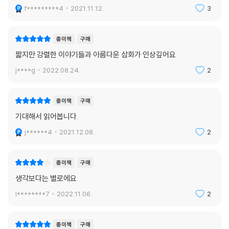
희망의 메시지를 건네지 않으면서 독자 스스로 누가 원래 거주자이고 침투
f*********4
2021.11.12.
3
자인지 깊이 생각해볼 것을 권한다.
생물의 사체를 분해시켜 소화하는 것으로 자신들의 생태계를 유지하는 늪.
종이책
구매
어느 날 금방이라도 쓰러질 듯 누더기 차림의 소년이 늪을 찾아온다. 살고
짧지만 강렬한 이야기들과 아름다운 삽화가 인상깊어요
자 하는 욕망과 의지 대신 체념의 기운이 퍼져 나오는 소년을 늪의 균사체
j****g
2022.08.24.
2
네트워크는 호시탐탐 노린다. 그러나 소년은 그들의 일원이 되기를 거부하
고, 다른 방식의 삶을 찾아 나서기 위해 분투한다. 아포칼립스가 도래한 세
상을 그려낸 「늪지의 소년」은 『행성어 서점』에 실린 작품 중에서도 긴장감
종이책
구매
이 두드러진다.
기대해서 읽어봅니다.
j******4
2021.12.08.
2
개별적 개체성, 그게 인간일 때의 나를 가장 불행하게 만들고 외롭게 만들
었어. 동시에 나를 살아가게 했지. 개별적 존재이면서도 동시에 전체의 일
부라는 건 모순이 아니야. 아니면, 전체라는 건 애초에 없는 것일지도 모르
종이책
구매
지. _「늪지의 소년」 중에서
생각보다는 별로에요
l********7
2022.11.06.
2
「지구의 다른 거주자들」에서는 방문객이 뜸한 휴게소에서도 인적이 드문
한 미국식 다이너에서 벌어지는 이야기를 그린다. 뛰어난 미각을 가진 ‘초
미각자’ 식당 주인과 맛있다는 감각을 느껴본 적 없는 다현은 맛에 관한 경
종이책
구매