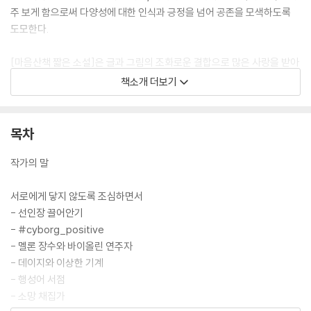
주 보게 함으로써 다양성에 대한 인식과 긍정을 넘어 공존을 모색하도록
도모한다.
[마음산책 짧은 소설]은 글과 그림의 조화로운 결합으로 많은 사랑을 받아
왔다. 이번 『행성어 서점』에는 한국과 뉴질랜드에서 활동하며 초현실주의
책소개 더보기
그림으로 주목받고 있는 신예 일러스트레이터 최인호(Dion Choi)가 함께
했다. 동화 같은 상상력에 부드럽고 따뜻한 색감을 덧입힌 서정적인 그림
들은 이야기의 여운을 배가시킨다.
목차
작가의 말
서로에게 닿지 않도록 조심하면서
- 선인장 끌어안기
- #cyborg_positive
- 멜론 장수와 바이올린 연주자
- 데이지와 이상한 기계
- 행성어 서점
- 소망 채집가