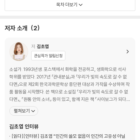
- 애절한 사랑 노래는 그만
목차 더보기
- 포착되지 않는 풍경
다른 방식의 삶이 있음을
저자 소개
2
- 늪지의 소년
- 시몬을 떠나며
- 우리 집 코코
저
김초엽
- 오염 구역
관심작가 알림신청
- 지구의 다른 거주자들
- 가장자리 너머
소설가. 1993년생. 포스텍에서 화학을 전공하고, 생화학으로 석사
학위를 받았다. 2017년 「관내분실」과 「우리가 빛의 속도로 갈 수 없
다면」으로 제2회 한국과학문학상 중단편 대상과 가작을 수상하며 작
품 활동을 시작했다. 쓴 책으로 소설집 『우리가 빛의 속도로 갈 수 없
다면』, 『원통 안의 소녀』 등이 있고, 함께 지은 책 『사이보그가 되다』
가 있고, 여러 앤솔러지에 참여했다. 2019년 오늘의 작가상, 2020년
펼쳐보기
문학동네 젊은작가상을 수상했다. 2021년도 한국 문학의 미래가 될
젊은 작가 투표에서 1위 하였다. 우주에 대해 상상하는 걸 좋아하지만
김초엽
인터뷰
우주에 직접 가고
[읽다]
[인터뷰] 김초엽 “인간의 쓸모 없음이 인간의 고유성 아닐