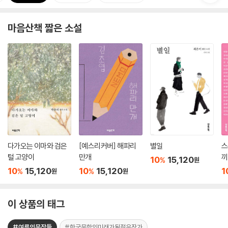
마음산책 짧은 소설
다가오는 이마와 검은
[예스리커버] 해파리
별일
스
털 고양이
만개
끼
10
15,120
%
원
10
15,120
10
15,120
1
%
%
원
원
이 상품의 태그
#여름의문장들
#한국문학의미래가될젊은작가