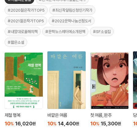
#2020젊은작가TOP5
#최신작알림신청인기작가
#2021젊은작가TOP5
#2022문학나눔선정도서
#내맘대로올해의책
#문학뉴스레터에소개된책
#SF소설집
#짧은소설
제철 행복
바깥은 여름
첫 여름, 완주
당
10
16,020
10
14,400
10
15,300
1
%
%
%
원
원
원