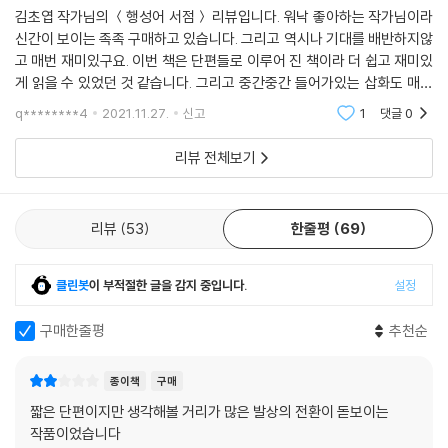
직업이 무척 마음에 들었지만, 동시에 누군가의 특별한 순간을 책임져야
김초엽 작가님의 ＜행성어 서점＞ 리뷰입니다. 워낙 좋아하는 작가님이라
신간이 보이는 족족 구매하고 있습니다. 그리고 역시나 기대를 배반하지않
한다는 부담감을 안고 있었다. 그건 누구나 드론으로 자신의 모습을 나노
고 매번 재미있구요. 이번 책은 단편들로 이루어 진 책이라 더 쉽고 재미있
초 단위로 기록할 수 있는 시대에는 다소 어울리지 않는 종류의 책임이었
게 읽을 수 있었던 것 같습니다. 그리고 중간중간 들어가있는 삽화도 매력
는데, 고전적 촬영의 낭만은 바로 그런 위태로운 지면에서 발생하는 것이
있었구요. 매력있는 글들을 어쩜 이렇게 쓰시는지...다 읽고나서도 여운에
었다. _「포착되지 않는 풍경」 중에서
q********4
2021.11.27.
신고
1
댓글
0
잠겨서
리뷰 전체보기
서로 다른 시공간에서 펼쳐지는 이야기들은 얼핏 연관이 없는 것처럼 보이
지만, 하나같이 인간의 보편적인 정서를 두드린다는 점에서 연결된다. 김
초엽은 독자에게 순순히 자기의 상상을 나눠주며 가본 적 없는 미지의 어
리뷰
53
한줄평
69
딘가에서 낯선 향수를 느끼게 만든다.
클린봇
이 부적절한 글을 감지 중입니다.
설정
“그건 중요하지 않아요. 우린 예전보다 행복해요.”
서로 다른 존재와의 거리를 가늠하는 너머의 세계
구매한줄평
추천순
다음으로 열리는 세계는 인간종과 외계종의 조우와 공생에 관해 다룬 여섯
종이책
구매
편의 이야기다. 주인공들은 자신의 영역에 침입한 낯선 존재들과 불화하거
짧은 단편이지만 생각해볼 거리가 많은 발상의 전환이 돋보이는
나 거리를 두기도 하고, 포용하며 공존에 이르기도 한다. 김초엽은 섣불리
작품이었습니다