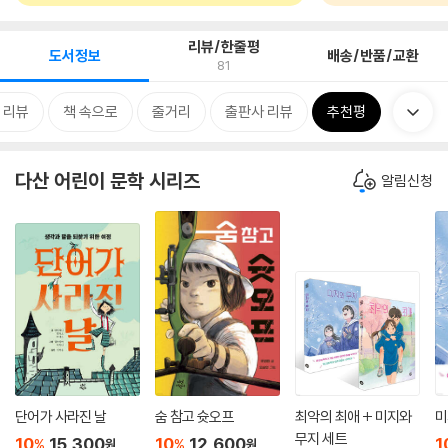
리뷰/한줄평
도서정보
배송/반품/교환
81
 리뷰
책 속으로
줄거리
출판사 리뷰
추천평
다산 어린이 문학 시리즈
알림신청
단어가 사라진 날
숨 참고 슛오프
최악의 최애 + 미지와
미
무지 세트
10
15,300
10
12,600
1
%
%
원
원