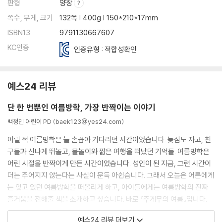
판형
양장
쪽수, 무게, 크기
132쪽 | 400g | 150*210*17mm
ISBN13
9791130667607
KC인증
인증유형 : 적합성확인
예스24 리뷰
단 한 번뿐인 여름방학, 가장 반짝이는 이야기
백정민 어린이 PD (baek123@yes24.com)
어릴 적 여름방학은 늘 손꼽아 기다리던 시간이었습니다. 늦잠도 자고, 친
구들과 신나게 뛰놀고, 물놀이와 짧은 여행을 떠났던 기억들. 여름방학은
어린 시절을 반짝이게 만든 시간이었습니다. 성인이 된 지금, 그런 시간이
더는 주어지지 않는다는 사실이 문득 아쉽습니다. 그래서 오늘은 어른에게
는 잊고 있던 여름방학을 떠올리게 하고, 아이들에게는 여름방학의 진짜
즐거움을 전해줄 책을 소개하고 싶습니다. 바로 『주게무의 여름』입니다.
예스24 리뷰 더보기