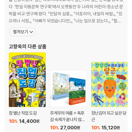
다. ‘한일 아동문학 연구회’에서 오랫동안 두 나라의 어린이·청소년 문
학을 비교·연구해 왔다. 『민담의 심층』, 『아포리아, 내일의 바람』, 『있
으려나 서점』, 『아빠가 되었습니다만』, 『나는 입으로 걷는다』, 『컬러
풀』, 『일러스트 창가의 토토』, 『핀란드 교육 현장 보고서』, 『카페 레인
펼쳐보기
보우』, 『진짜 가족』 들을 비롯해 많은 어린이책과 청소년문학, 문학책
을 우리말로 옮겼다. 『러브레터야, 부탁해』로 2016년 국제아동청소
고향옥
의 다른 상품
년도서협의회(IBBY) 아너리스
참 별난 직업 도감
주게무의 여름 + 독후
장난감이 되고 싶은 당
감 숙제가 끝나지 않아
근
10
14,400
%
원
세트
10
27,000
10
15,120
%
%
원
원