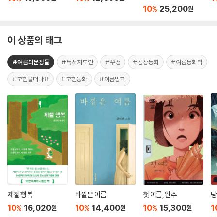
10
25,200
%
원
이 상품의 태그
#여름의문장들
#독서지도안
#우정
#성장동화
#여름동화책
#모험을떠나요
#모험동화
#여름방학
제철 행복
바깥은 여름
첫 여름, 완주
당
10
16,020
10
14,400
10
15,300
1
%
%
%
원
원
원