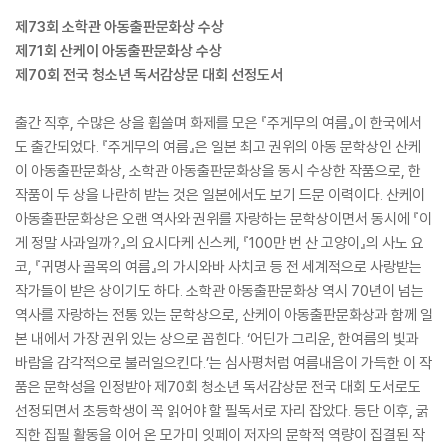
제73회 소학관 아동출판문화상 수상
제71회 산케이 아동출판문화상 수상
제70회 전국 청소년 독서감상문 대회 선정도서
출간 직후, 수많은 상을 휩쓸며 화제를 모은 『주게무의 여름』이 한국에서
도 출간되었다. 『주게무의 여름』은 일본 최고 권위의 아동 문학상인 산케
이 아동출판문화상, 소학관 아동출판문화상을 동시 수상한 작품으로, 한
작품이 두 상을 나란히 받는 것은 일본에서도 보기 드문 이력이다. 산케이
아동출판문화상은 오랜 역사와 권위를 자랑하는 문학상이면서 동시에 『이
게 정말 사과일까?』의 요시다케 신스케, 『100만 번 산 고양이』의 사노 요
코, 『귀명사 골목의 여름』의 가시와바 사치코 등 전 세계적으로 사랑받는
작가들이 받은 상이기도 하다. 소학관 아동출판문화상 역시 70년이 넘는
역사를 자랑하는 전통 있는 문학상으로, 산케이 아동출판문화상과 함께 일
본 내에서 가장 권위 있는 상으로 꼽힌다. ‘어딘가 그리운, 한여름의 빛과
바람을 감각적으로 불러일으킨다.’는 심사평처럼 여름내음이 가득한 이 작
품은 문학성을 인정받아 제70회 청소년 독서감상문 전국 대회 도서로도
선정되면서 초등학생이 꼭 읽어야 할 필독서로 자리 잡았다. 등단 이후, 굵
직한 집필 활동을 이어 온 모가미 잇페이 저자의 문학적 역량이 집결된 작