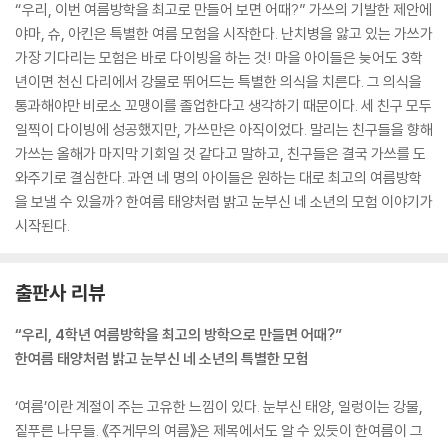
“흐음, 어떻고 말고가 어디 있겠냐. 아무 생각 없이 그저 죽기 살기로 싸웠
“우리, 이번 여름방학을 최고로 만들어 보면 어때?” 가쓰의 기발한 제안에
지. 너희도 온 힘을 다해 살아라.” “온 힘을 다하라고요?” “그래. 무슨 일이
곰잡이 할아버지의 말처럼, 아이들이 올여름엔 걱정 대신 웃음을, 경쟁 대
야마, 슈, 아킨은 특별한 여름 모험을 시작한다. 난치병을 앓고 있는 가쓰가
든 온 힘을 다하면 말이야, 그러니까 죽기 살기로 하면 반드시 길은 열리게
신 우정을 더 많이 마주하길 응원합니다. 그리고 그 속에서, 각자의 방식으
가장 기다리는 모험은 바로 다이빙을 하는 것! 마을 아이들은 늦어도 3학
되어 있어.” “그럴게요.” 가쓰의 얼굴이 사뭇 진지했다.
로 반짝이는 여름을 만들어가길 바랍니다.
년이면 천신 다리에서 강물로 뛰어드는 특별한 의식을 치른다. 그 의식을
--- p.50
통과해야만 비로소 꼬맹이를 졸업한다고 생각하기 때문이다. 세 친구 모두
일찍이 다이빙에 성공했지만, 가쓰만은 아직이었다. 말리는 친구들을 향해
곰잡이 할아버지는 그런 우리를 뿌듯한 얼굴로 보고는 벌컥벌컥 사이다를
가쓰는 올해가 마지막 기회일 것 같다고 말하고, 친구들은 결국 가쓰를 도
마셨다. 곧이어 요란한 트림 소리가 났다. “얘들아, 나는 모험이 뭔지 잘 모
와주기로 결심한다. 과연 네 명의 아이들은 원하는 대로 최고의 여름방학
르겠다만 지금처럼 신나게 실컷 놀아라. 넷이서 함께 다니면 뭔들 재미없
을 보낼 수 있을까? 한여름 태양처럼 밝고 눈부신 네 소년의 모험 이야기가
으려고.”
시작된다.
--- p.53
나와 야마는 주변에 있던 돌멩이와 풀을 주워 강물에 던져 보았다. “가쓰
출판사 리뷰
말이야, 마음을 바꾸거나 하지는 않겠지?” 나는 은근히 걱정되었다. 아니,
“우리, 4학년 여름방학을 최고의 방학으로 만들면 어때?”
사실은 무척이나. “아마도?” 야마가 장난스럽게 대답했다. “괜찮겠지?”
한여름 태양처럼 밝고 눈부신 네 소년의 특별한 모험
“아마 괜찮을 거야. 괜찮지 않을 때도 괜찮을 거고.” 야마는 이해할 수 없는
말을 했다. 우리는 강을 다시 내려다보았다. 강물이 햇살을 받아 반짝반짝
‘여름’이란 계절이 주는 고유한 느낌이 있다. 눈부신 태양, 일렁이는 강물,
빛났다.
짙푸른 나무들. 《주게무의 여름》은 제목에서도 알 수 있듯이 한여름이 그
--- p.59