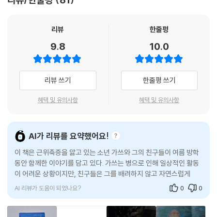
꿈 같은 거, 아직 생각 안 해 봤어.” 내가 조심스레 말했다. “생각 안 했어도
“주게무 주게무 우주의 먼지처럼 오래오래.”
괜찮아. 오늘의 꿈을 적으면 돼.”
리뷰
한줄평
지금 이 순간을 살아가는 아이들의 이야기
--- p.122
9.8
10.0
만담가가 꿈인 가쓰는 항상 〈주게무〉 만담의 한 소절을 즐겨 부른다. 바로
‘주게무 주게무’로 시작하는 기나긴 이름이 나오는 대목이다. 〈주게무〉는
한국어로 직역하면 ‘수명이 끝이 없다’는 뜻으로, 장수와 관련된 여러 단어
리뷰 쓰기
한줄평 쓰기
를 이어 붙이는 바람에 아주 길어진 이름이 나온다. 난치병을 앓고 있는 가
쓰가 가장 좋아하는 이 이름엔 오랫동안 건강하게 살고 싶은 가쓰의 소망
혜택 및 유의사항
혜택 및 유의사항
이 담겨 있다. 여기서 한 가지 더 주목할 점은 가쓰가 다름 아닌 ‘만담’을 읊
는다는 것이다. 재밌고 익살스러운 얘기를 들려주는 만담을 통해 자신의
상황을 비관하지 않고 오히려 유쾌하게 받아들이는 가쓰의 긍정적인 태도
AI가 리뷰를 요약했어요!
를 엿볼 수 있다. 친구들 역시 가쓰의 병이 점점 악화된다는 사실을 알지만,
이 책은 근위축증을 앓고 있는 소년 가쓰와 그의 친구들이 여름 방학
함께 만담을 부르며 지금을 즐겁게 보낼 방법을 궁리한다. 덕분에 《주게무
동안 함께한 이야기를 담고 있다. 가쓰는 병으로 인해 일상적인 활동
의 여름》은 우울하고 슬픈 이별 이야기가 아닌, 밝고 명랑한 모험 이야기로
이 어려운 상황이지만, 친구들은 그를 배려하지 않고 자연스럽게 그
나아간다.
의 속도에 맞춰 함께 모험을 즐긴다. 이들은 특별한 대우 없이 서로를
이해하고
가쓰와 세 친구는 이러한 마음가짐을 바탕으로 자신들의 삶을 더욱 소중하
AI 리뷰가 도움이 되었나요?
0
0
게 여긴다. 아프지 않던 과거를 아쉬워하거나 증상이 나빠질 미래를 걱정