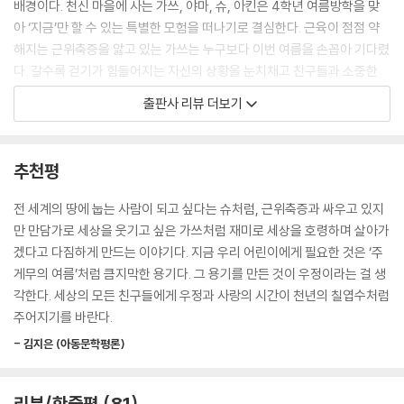
배경이다. 천신 마을에 사는 가쓰, 야마, 슈, 아킨은 4학년 여름방학을 맞
아 ‘지금’만 할 수 있는 특별한 모험을 떠나기로 결심한다. 근육이 점점 약
“나도 다리에서 뛰어내리고 싶단 말이야. 내년에는 못 할지도 모르잖아. 올
해지는 근위축증을 앓고 있는 가쓰는 누구보다 이번 여름을 손꼽아 기다렸
해가 마지막 기회일 것 같다고. 그러니까 제발. 응?” 가쓰는 두 손을 모으고
다. 갈수록 걷기가 힘들어지는 자신의 상황을 눈치채고 친구들과 소중한
간절한 눈빛으로 우리를 바라보았다. 그러고는 금세 방귀를 뿌웅 뀌었다.
추억을 만들고 싶었기 때문이다. 어느 곳보다 여름이 빨리 찾아오는 산골
--- p.67
출판사 리뷰 더보기
마을의 자연을 누비며 네 명의 소년은 다시 돌아오지 않을 열한 살 여름을
만끽한다.
요괴 칠엽수는 우리 넷이서 손에 손을 잡아도 다 안을 수 없을 만큼 컸다.
문득 밑동 부분에 난 커다란 구멍이 눈에 들어왔다. 나무가 썩으면서 동굴
추천평
무시무시한 곰을 무찔러 ‘곰잡이’라는 별명이 붙은 정체불명의 할아버지를
이 생긴 모양이었다. 우리는 그 안으로 들어갔다. 동굴 안은 열 명도 거뜬히
만나러 가고(〈병아리와 파인애플 맛 사이다〉), 마을 다리에서 강물로 다이
들어갈 수 있을 만큼 널찍했다. 동굴은 하늘에 닿을 듯 높게 뚫려 있었고,
전 세계의 땅에 눕는 사람이 되고 싶다는 슈처럼, 근위축증과 싸우고 있지
빙할 계획을 세우고(〈주게무의 여름〉), 천 년 넘게 산 칠엽수를 보러 떠나
중간중간에 난 구멍으로는 파르스름한 빛줄기가 새어 들어왔다. 이렇게 커
만 만담가로 세상을 웃기고 싶은 가쓰처럼 재미로 세상을 호령하며 살아가
면서(〈요괴 칠엽수〉) 아이들은 힘차게 가지를 뻗어 내는 여름의 나무들처
다란 동굴이 생겼는데도 칠엽수는 살아 있다. 그 사실이 믿기지 않을 만큼
겠다고 다짐하게 만드는 이야기다. 지금 우리 어린이에게 필요한 것은 ‘주
럼 무럭무럭 자라난다. 세 번의 모험이 판타지에 기대지 않고 굳건히 현실
놀랍고 신기했다. 우리는 줄기 안쪽을 만져 보았다. 상상할 수 없을 정도의
게무의 여름’처럼 큼지막한 용기다. 그 용기를 만든 것이 우정이라는 걸 생
에 뿌리를 내린 채 아이들의 의지만으로 나아간다는 점에서도 더욱 특별하
오랜 세월이 느껴졌다.
각한다. 세상의 모든 친구들에게 우정과 사랑의 시간이 천년의 칠엽수처럼
다. 현실을 마법처럼 신나게 만드는 힘이 어린이에게 있음을 보여 주기 때
--- p.117
주어지기를 바란다.
문이다. 《주게무의 여름》은 아이들의 모험을 통해 독자를 여름의 한가운데
- 김지은 (아동문학평론)
로 성큼 데려간다. 물놀이를 마치고 햇볕에 데워진 바위에 누웠을 때처럼,
“얘들아, 기념으로 우리 이름을 적어서 여기에 묻어 두고 가자.” “좋아, 좋
시원하면서도 따뜻한 여름의 감각이 온몸에 스며드는 이번 작품은 올해를
아!” 곧바로 야마가 대답하자 다른 애들도 기다렸다는 듯 찬성했다. “너희
시작으로 여름마다 읽고 싶어지는 ‘여름 동화’가 될 것이다.
들은 커서 뭐가 되고 싶어? 장래의 꿈 말이야. 그것도 적어 두자.” “장래의
리뷰/한줄평
81