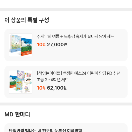
이 상품의 특별 구성
주게무의 여름 + 독후감 숙제가 끝나지 않아 세트
10
27,000
%
원
[책읽는아이들] 백정민 예스24 어린이 담당 PD 추천
초등 3~4학년 세트
10
62,100
%
원
MD 한마디
반짝반짝 빛나는 네 친구의 눈부신 여름방학