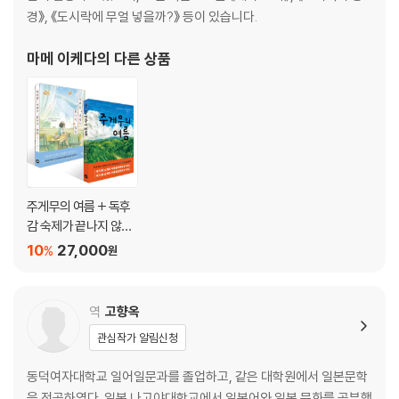
경》, 《도시락에 무얼 넣을까?》 등이 있습니다.
마메 이케다
의 다른 상품
주게무의 여름 + 독후
감 숙제가 끝나지 않아
세트
10
27,000
%
원
역
고향옥
관심작가 알림신청
동덕여자대학교 일어일문과를 졸업하고, 같은 대학원에서 일본문학
을 전공하였다. 일본 나고야대학교에서 일본어와 일본 문화를 공부했