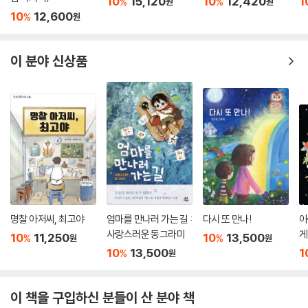
5번 레인 (30만 부 기
슈퍼 코딱지 히어로 1
푸른 사자 와니니
만
념 리커버)
10
15,120
10
12,420
1
%
%
원
원
10
12,600
%
원
이 분야 신상품
명찰 아저씨, 최고야
엄마를 만나러 가는 길 :
다시 또 만나!
아
사랑스러운 동그라미
게
10
11,250
10
13,500
%
%
원
원
10
13,500
1
%
원