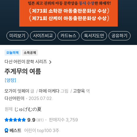
미리보기
사이즈비교
카드뉴스
독서지도안
공유하기
오늘의책
소득공제
다산 어린이 문학 시리즈
주게무의 여름
양장
모가미 잇페이
글
마메 이케다
그림
고향옥
역
다산어린이
2025.07.02.
원제
じゅげむの夏
9.9
판매지수
3,759
81
베스트
어린이 top100 3주