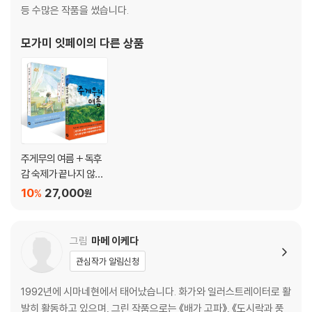
등 수많은 작품을 썼습니다.
모가미 잇페이
의 다른 상품
주게무의 여름 + 독후
감 숙제가 끝나지 않아
세트
10
27,000
%
원
그림
마메 이케다
관심작가 알림신청
1992년에 시마네현에서 태어났습니다. 화가와 일러스트레이터로 활
발히 활동하고 있으며, 그린 작품으로는 《배가 고파》, 《도시락과 풍