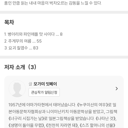
품인 만큼 읽는 내내 마음이 벅차오르는 감동을 느낄 수 있다.
목차
1. 병아리와 파인애플 맛 사이다 … 8
2. 주게무의 여름 … 55
3. 요괴 칠엽수 … 83
저자 소개
3
글
모가미 잇페이
관심작가 알림신청
1957년에 야마가타현에서 태어났습니다. 《누쿠이산의 여우》로 일
본아동문학자협회상과 니이미난키치 아동문학상을 받았고, 그림책
《너구리 시집가는 날》로 일본그림책상을 받았습니다. 《나타난 것》,
《생명이 돌아올 무렵》, 《천천히 자라면 돼》, 《스즈 할머니의 선물》