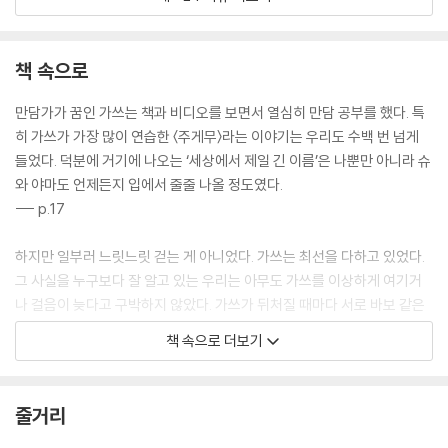
근육이 점점 약해지는 병인 ‘근위축증’을 앓고 있는 가쓰와 야마, 슈, 아킨.
네 친구는 이번 방학을 ‘최고의 여름방학’으로 만들기 위해 특별한 모험을
시작합니다. 무모해 보이지만 진심을 담아 단 한 번뿐인 계절을 누구보다
책 속으로
뜨겁게 살아내려는 마음으로 가득 차 있습니다.
만담가가 꿈인 가쓰는 책과 비디오를 보면서 열심히 만담 공부를 했다. 특
천신 마을의 자연을 배경으로 펼쳐지는 네 친구의 모험은 결코 대단하거나
히 가쓰가 가장 많이 연습한 〈주게무〉라는 이야기는 우리도 수백 번 넘게
거창하지 않습니다. 곰을 잡았다는 전설의 할아버지를 찾아가고, 천신 다
들었다. 덕분에 거기에 나오는 ‘세상에서 제일 긴 이름’은 나뿐만 아니라 슈
리 위에서 두려움을 이겨 내고 뛰어내리는 다이빙을 하기도 합니다. 그리
와 야마도 언제든지 입에서 줄줄 나올 정도였다.
고 천 년 넘은 칠엽수를 만나러 가는 숲길 탐험까지. 모두 평범한 여름날의
--- p.17
놀이에 가깝지만 친구들과 함께했기에, 그리고 지금 아니면 할 수 없기에
그 모든 순간은 더없이 소중하게 빛납니다. 그렇게 『주게무의 여름』은 반
하지만 일부러 느릿느릿 걷는 게 아니었다. 가쓰는 최선을 다하고 있었다.
짝이는 순간들을 통해, 함께 살아가는 오늘이 얼마나 소중한지를 조용히
그 사실을 누구보다 잘 알고 있는 우리는 아무도 가쓰를 이상하게 여기거
일깨워 줍니다.
나 걸음이 늦다고 구박하지 않았다. 가쓰가 뒤처질 때마다 서로 바보 같은
장난을 치면서 기다릴 뿐이었다. 가쓰 역시 우리에게 미안해하는 기색 따
공부와 학원으로 바쁜 요즘 아이들에게도 여름방학은 여전히 특별한 시간
책 속으로 더보기
위는 전혀 없었다. 가쓰에게 보통인 것은 우리 셋에게도 보통이었다.
입니다. 『주게무의 여름』이 아이들에게 잠시 숨을 고르고 친구들과 함께
--- p.28
웃고 뛰놀며 여름방학의 즐거움을 되찾게 해주길 바랍니다.
줄거리
가쓰가 조심스레 물었다. “저기…… 곰이랑 싸워서 이겼을 때, 어땠어요?”
“지금처럼 신나게 실컷 놀아라. 넷이서 함께 다니면 뭔들 재미없으려고.”