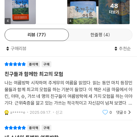
하는 대신, 지금 할 수 있는 일에 최선을 다하는 방식으로 말이다. 그렇기에
여름 모험이 이어지는 내내, 네 명의 아이들이 힘껏 살아가는 힘이 페이지
48
마다 가득 전해져 온다. 4학년 여름방학은 평생에 단 한 번뿐이지만, 아이
더보기
들이 보여 준 생명력은 오래도록 이어질 것이다.
4
4
★ IBBY 배리어프리 아동도서 일본 추천 도서, 아동복지문화상 출판 부문
리뷰
77
한줄평
4
선정
“가쓰에게 보통인 것은 우리 셋에게도 보통이었다.”
구매리뷰
추천순
《주게무의 여름》은 가쓰가 가진 병에 초점을 맞추는 것이 아니라, 만담가
종이책
구매
가 꿈인 가쓰, 엉뚱한 제안을 하는 가쓰처럼 가쓰의 다양한 특징을 보여 주
친구들과 함께한 최고의 모험
는 데 더욱 비중을 두고 있다. 이를 통해 장애는 그 인물의 일부일 뿐 전부
가 아님을 이야기한다. 그 사실을 잘 알고 있는 가쓰이기에 자신을 장애라
나는 여름방학 시작하며 주게무의 여름을 읽었다. 읽는 동안 마치 등장인
는 울타리에 가두는 대신, 재치 있는 입담과 반짝이는 생각을 마음껏 펼친
물들과 함께 최고의 모험을 하는 기분이 들었다. 이 책은 시골 마을에서 아
다. 세 명의 친구들도 지나친 배려와 무관심 중 어느 편에도 서지 않은 채
킨, 야마, 슈, 가쓰 네 명의 친구들이 여름방학에 세 가지 모험을 하는 이야
기다. 근위축증을 앓고 있는 가쓰는 적극적이고 자신감이 넘쳐 보였다. 가
가쓰를 ‘친구’로 솔직하게 대한다. 아이들은 걸음이 느린 가쓰를 부축하기
쓰의 제안으로 첫 번째로 곰잡이 할아버지 집으로 모험을 갔다. 할아버지
보다 가쓰가 스스로의 힘으로 자신들을 따라잡을 때까지 기다린다. 이러한
a*****e
2025.09.17.
신고
0
댓글
0
에게 잡혀 큰일
태도는 무심한 듯 보이지만 사실은 누구보다 가쓰를 아끼고 지지하는 마음