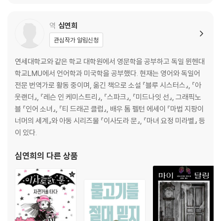
역
심연희
관심작가 알림신청
연세대학교와 같은 학교 대학원에서 영문학을 공부하고 독일 뮌헨대
학교LMU에서 언어학과 미국학을 공부했다. 현재는 영어와 독일어
전문 번역가로 활동 중이며, 옮긴 책으로 소설 『블루 시스터스』, 『아
웃랜더』, 『레슨 인 케미스트리』, 『스파크』, 『미드나잇 선』, 그래픽노
블 『인어 소녀』, 『티 드래곤 클럽』, 배우 톰 펠턴 에세이 『마법 지팡이
너머의 세계』와 아동 시리즈물 『이사도라 문』, 『마녀 요정 미라벨』 등
이 있다.
심연희
의 다른 상품