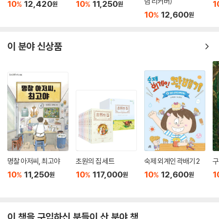
념 리커버)
10
12,420
10
11,250
1
%
%
원
원
10
12,600
%
원
이 분야 신상품
명찰 아저씨, 최고야
초원의 집 세트
숙제 외계인 곽배기 2
구
10
11,250
10
117,000
10
12,600
1
%
%
%
원
원
원
이 책을 구입하신 분들이 산 분야 책