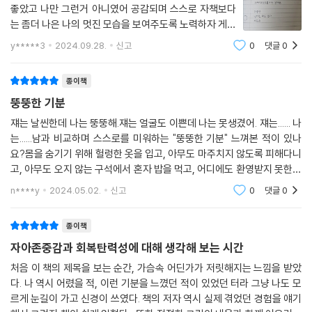
이 담담하면서도 확고하게 독자들을 향해 전달한다.
좋았고 나만 그런거 아니였어 공감되며 스스로 자책보다
는 좀더 나은 나의 멋진 모습을 보여주도록 노력하자 게을
●어린이·청소년문학에 새로운 패러다임을 제시하는 운문형 이야기
리 하지 않으려구요.한번 읽고 두번째 다시 읽고있어 있어
y*****3
2024.09.28.
신고
0
댓글
0
요
《뚱뚱한 기분》은 윌의 내밀한 감정을 고배율의 렌즈로 들여다보듯 직접적
종이책
이고 세밀하게 전하는 작품이다. 그가 자신에게 느끼는 혐오, 수치심, 타인
뚱뚱한 기분
에 대한 동경 등을 여과 없이 전달하고 있는데, 1인칭 윌이 쓴 일기 형식으
로 작품이 구성되어 있기에 감정들이 독자들에게 더 생생하게 와닿는다.
쟤는 날씬한데 나는 뚱뚱해.쟤는 얼굴도 이쁜데 나는 못생겼어. 쟤는...... 나
는......남과 비교하며 스스로를 미워하는 "뚱뚱한 기분" 느껴본 적이 있나
게다가 이 일기는 산문형이 아닌 운문형으로 쓰여 있다. 즉 빠른 호흡으로
요?몸을 숨기기 위해 헐렁한 옷을 입고, 아무도 마주치지 않도록 피해다니
끊어 가며, 운율감 있게 윌의 감정을 읽다 보면 그의 감정에 더 깊이 몰입할
고, 아무도 오지 않는 구석에서 혼자 밥을 먹고, 어디에도 환영받지 못한다
수 있게 되는 것이다.
는 기분.이 책은 윌 챔버스의 솔직한 마음이 담긴 일기장입니다.윌이 4학
n****y
2024.05.02.
신고
0
댓글
0
년 때 윌은
곧바로/ 부엌에 가서/ 피자를 집어/ 뜨겁고/ 부드럽고/ 기름진 조각을/ 죄
다 먹어 치우고/ 싶었다.// 하지만/ 방을/ 나서기 직전,/ 머릿속에/ 들려오
종이책
는/ 목소리가 있었다./ 내 목소리가 맞지만/ 어쩐지 내가/ 아닌 것 같은/ 목
자아존중감과 회복탄력성에 대해 생각해 보는 시간
소리. -본문 중에서
처음 이 책의 제목을 보는 순간, 가슴속 어딘가가 저릿해지는 느낌을 받았
다. 나 역시 어렸을 적, 이런 기분을 느꼈던 적이 있었던 터라 그냥 나도 모
이렇듯 시처럼 일렬로 나열되어 끊어 읽을 수 있는 구성은 윌의 감정에 따
르게 눈길이 가고 신경이 쓰였다. 책의 저자 역시 실제 겪었던 경험을 얘기
라 다양한 모양으로 변주된다.