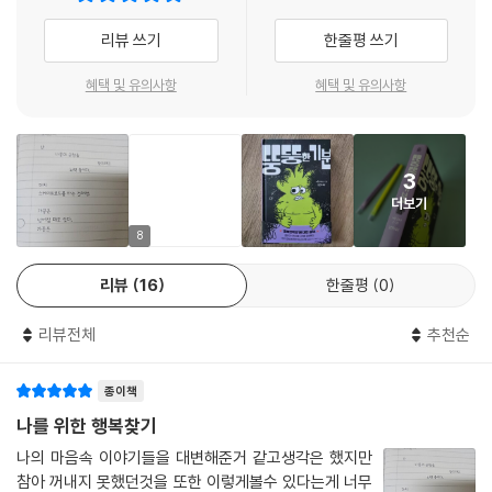
좋든
식을 섭취하지 않기에 이른다. 이런 윌에게 마커스는 자신의 과거 이야기
싫든
리뷰 쓰기
한줄평 쓰기
를 들려주며 계속해서 윌을 위로하고 다독인다.
언제나 변하는 것
언제나 자신의 변화를
혜택 및 유의사항
혜택 및 유의사항
그저 매일 아침/ 일어나서/ 오늘의 나로 살아가는 거야./ 그러니까/ 최대
느껴야 한다는 것
한/ 내가 되려고/ 노력하는 편이 좋아./ 그러면 더 많이 내가/ 된달까?/ 매
매일
일/ 최대한/ 더 많이/ 내 모습으로/ 살아가려고/ 노력한다면/ 아마도 더/
뭔가 다른 일이
3
기분이 좋겠지.
나한테 일어나니까.
더보기
-본문 중에서
--- p.327
8
마커스가 윌에게 하는 말들은 비단 ‘뚱뚱한 몸’이 고민인 이들에게만 해당
리뷰
16
한줄평
0
하는 위로가 아니다. 뚱뚱한 몸, 마른 몸, 그 외 다른 외모 고민, 낮은 시험
점수, 부족한 재능 등 남들에 비해 스스로 부족하다고 여기고 자신을 미워
리뷰전체
추천순
하는 모든 이들에게 전하는 위로와 응원이다. 결국 중요한 건 ‘남들에 비해
어떤 내’가 아니라 그냥 ‘있는 그대로의 오늘의 나’이다. 그리고 ‘오늘의
종이책
나’는 평생 같은 모습이 아니다. 어제의 나와 오늘의 내가 다르듯, 내일의
나는 또 다른 나일 것이며, 그렇게 미완성인 ‘오늘의 나’들이 모여 비로소
나를 위한 행복찾기
‘내’가 된다는 것. 그 사실을 깨닫게 된다면 남과 나를 비교할 필요도, 나를
나의 마음속 이야기들을 대변해준거 같고생각은 했지만
미워할 이유도 없을 것이다. 그리고 이 모든 명백한 사실을 《뚱뚱한 기분》
참아 꺼내지 못했던것을 또한 이렇게볼수 있다는게 너무