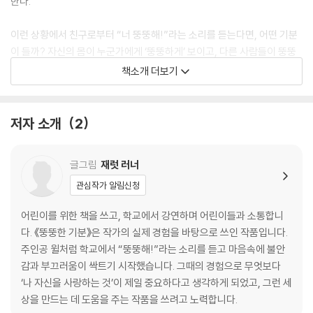
한다.
이런 상황에서 친구로부터 “너 뚱뚱해!”라는 소리를 듣는다면, 어떤 기분
이 들까? 자신의 몸이 누군가에게 ‘뚱뚱하게’ 보이고, 다른 사람들이 뚱뚱
한 몸을 싫어한다는 것을 깨닫게 된 뒤로 스스로를 미워하고 부끄러워하기
책소개 더보기
시작한 한 소년의 이야기 『뚱뚱한 기분』이 출간되었다. 『뚱뚱한 기분』의 주
인공 윌은 자신의 몸이 ‘뚱뚱하다’는 것을 자각한 뒤로 남들의 몸을 바라보
기 시작한다. 주변을 둘러보니 온통 마른 사람들밖에 없는 것처럼 느껴진
저자 소개
2
다. 이 세상에 홀로 존재하는 뚱뚱한 괴물이 되어 버린 윌. 과연 윌은 이 ‘뚱
뚱한 기분’을 어떻게 헤쳐 나갈 수 있을까? 이 기분을 극복해 괴물이 아닌
글그림
재럿 러너
그저 ‘나’로 돌아올 수 있을까?
관심작가 알림신청
어린이를 위한 책을 쓰고, 학교에서 강연하며 어린이들과 소통합니
다. 《뚱뚱한 기분》은 작가의 실제 경험을 바탕으로 쓰인 작품입니다.
주인공 윌처럼 학교에서 “뚱뚱해!”라는 소리를 듣고 마음속에 불안
감과 부끄러움이 싹트기 시작했습니다. 그때의 경험으로 무엇보다
‘나 자신을 사랑하는 것’이 제일 중요하다고 생각하게 되었고, 그런 세
상을 만드는 데 도움을 주는 작품을 쓰려고 노력합니다.