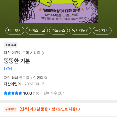
미리보기
사이즈비교
카드뉴스
독서지도안
공유하기
소득공제
다산 어린이 문학 시리즈
뚱뚱한 기분
양장
재럿 러너
글그림
심연희
역
다산어린이
2024.04.17.
10.0
판매지수
204
16
[단독] 아크릴 문장 키링 (포인트 차감)
구매혜택