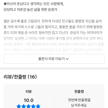
●자신이 못났다고 생각하는 모든 사람에게,
문제 중
당당하고 자존감 높은 삶을 위한 응원가
하나라고……
하지만 난 몰랐다고……
윌은 갈수록 홀로 고립된다. 친하게 지내던 친구들도 뚱뚱한 자신을 싫어
난 알 수가 없었다고……
할 거라 여기며 스스로 그들과 멀어지고, 뚱뚱한 몸을 가리기 위해 헐렁한
난 뭘 해야 할지
후드 티와 제일 큰 사이즈 청바지만 입고 다닌다. 관심이 가는 여자아이가
몰랐다고
있지만, 날씬한 그 아이는 마른 사람만 좋아할 것이 분명하므로 감히 쳐다
그래서 난
보지도 못한다. 그런 윌에게 마커스라는 전학생이 나타나더니 갑자기 말을
슬픔을 잊으려고
건다. “안녕? 나 여기서 스케이트보드 타도 될까?” 윌에게 누군가가 먼저
음식을 더 많이
말을 거는 건 너무나도 오랜만의 일이라 윌은 어떻게 대꾸해야 할지도 모
집어 들었다고
출판사 리뷰 더보기
른다. 하지만 멍한 상태에서 마커스가 스케이트보드 타는 것을 보며 무언
--- pp.304~305
가를 느끼는 윌.
내가 그토록 자주
리뷰/한줄평
16
걔는/ 아주 편안해 보였다.// 아주/ 당당해 보였다.// 바로/ 이거구나.// 내
느낀 기분이구나.
게 없는 게. _본문 중에서
미완성
리뷰
한줄평
아직
마커스에게서 당당함과 높은 자존감을 느낀 윌은 자신 역시 그게 필요하다
끝나지 않은 것
10.0
첫번째 한줄평을
는 것을 깨닫지만, 이를 바로 얻는 것은 쉬운 일이 아니다. 오히려 자존감마
절대 끝나지 않을 것
남겨주세요.
저 없는 자신의 모습에 더 자괴감을 느끼고는 살을 빼고자 극단적으로 음