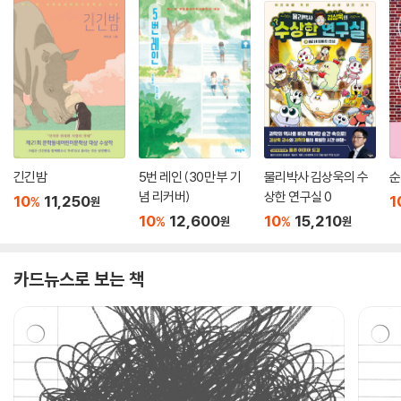
긴긴밤
5번 레인 (30만 부 기
물리박사 김상욱의 수
순
념 리커버)
상한 연구실 0
10
11,250
1
%
원
10
12,600
10
15,210
%
%
원
원
카드뉴스로 보는 책