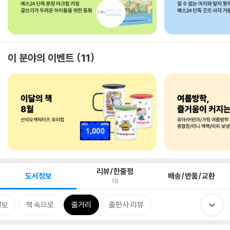
이 분야의 이벤트
11
리뷰/한줄평
도서정보
배송/반품/교환
16
정보
책 속으로
줄거리
출판사 리뷰