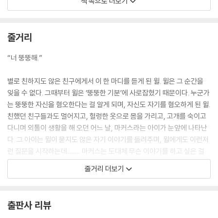
책 속으로 더보기
“너 뚱뚱해.” 닉이 말한 순간
복도가
조용해졌다.
줄거리
다들
이쪽을 보면서
“너 뚱뚱해.”
다들
듣고 있었다.
별로 친하지도 않은 친구에게서 이 한 마디를 듣게 된 윌. 윌은 그 순간을
“너 뚱뚱해.
잊을 수 없다. 그때부터 윌은 ‘뚱뚱한 기분’에 사로잡혔기 때문이다. 누군가
다들
는 뚱뚱한 자신을 혐오한다는 걸 알게 되며, 자신도 자기를 혐오하게 된 윌.
그렇게 생각해.”
친했던 친구들과도 멀어지고, 헐렁한 옷으로 몸을 가리고, 고개를 숙이고
--- p.10
다니며 외톨이 생활을 해 오던 어느 날, 마커스라는 아이가 눈앞에 나타난
다. 그 아이는 윌이 묻지도 않은 자기 이야기를 들려주며, 윌에게도 이런저
너무 슬픈 마음을
런 질문을 시작하는데……. 마커스는 도대체 무슨 이야기를 하고 싶은 걸
잊으려고
까? 왜 이런 이야기를 윌에게 하는 거지?
줄거리 더보기
음식을 먹었지만
그럴수록 더욱
외모지상주의와 다이어트의 강박, 나아가 타인에 대한 비교로부터 자유롭
기분이 나빠졌다고
지 않은 사회 분위기 속에서, 오늘도 자신의 모습에 불만족하고 그래서 나
출판사 리뷰
먹는 게 문제라고……
를 혐오하는 사람들에게 꼭 필요한 필독서!
내가 먹는 방식도