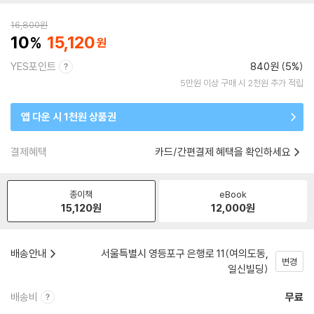
16,800
원
10
15,120
YES포인트
840원 (5%)
5만원 이상 구매 시 2천원 추가 적립
앱 다운 시 1천원 상품권
결제혜택
카드/간편결제 혜택을 확인하세요
종이책
eBook
15,120
원
12,000
원
배송안내
서울특별시 영등포구 은행로 11(여의도동,
변경
일신빌딩)
배송비
무료