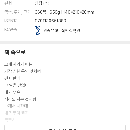
판형
양장
쪽수, 무게, 크기
368쪽 | 656g | 140*210*28mm
ISBN13
9791130651880
KC인증
인증유형 : 적합성확인
책 속으로
그게 자기가 아는
가장 심한 욕인 것처럼
걘 나한테
그 말을 뱉었다.
내가 무슨
죄라도 지은 것처럼
그래서 나한테
내 잘못이 뭔지
똑똑히
알려 주겠다는 것처럼.