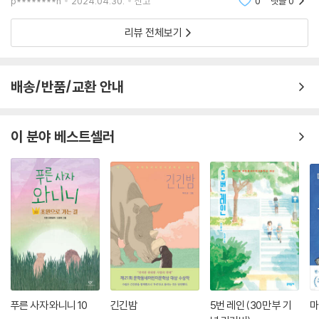
p********n
2024.04.30.
신고
0
댓글
0
은 책이다. 타
리뷰 전체보기
배송/반품/교환 안내
이 분야 베스트셀러
푸른 사자 와니니 10
긴긴밤
5번 레인 (30만 부 기
마