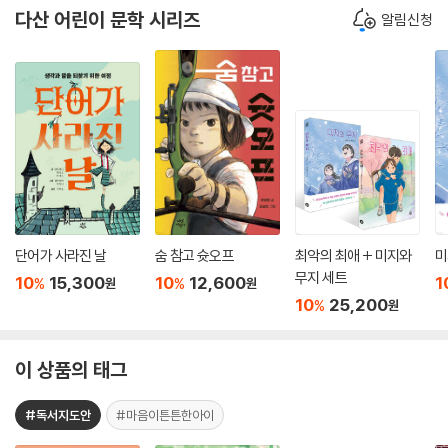
다산 어린이 문학 시리즈
알림신청
단어가 사라진 날
숨 참고 슛오프
최악의 최애 + 미지와
미
무지 세트
10
15,300
10
12,600
1
%
%
원
원
10
25,200
%
원
이 상품의 태그
#독서지도안
#마음이튼튼한아이