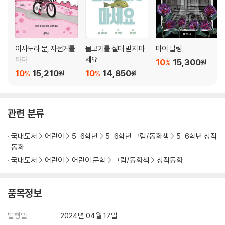
이사도라 문, 자전거를
물고기를 절대 믿지 마
마이 달링
타다
세요
10
15,300
%
원
10
15,210
10
14,850
%
%
원
원
관련 분류
국내도서
어린이
5-6학년
5-6학년 그림/동화책
5-6학년 창작
동화
국내도서
어린이
어린이 문학
그림/동화책
창작동화
품목정보
발행일
2024년 04월 17일