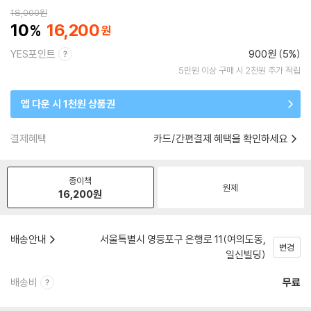
18,000
원
10
16,200
YES포인트
900원 (5%)
5만원 이상 구매 시 2천원 추가 적립
앱 다운 시 1천원 상품권
결제혜택
카드/간편결제 혜택을 확인하세요
종이책
원제
16,200
원
배송안내
서울특별시 영등포구 은행로 11(여의도동,
변경
일신빌딩)
배송비
무료