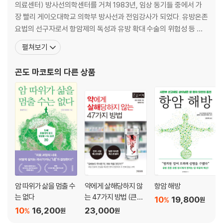
Q13_ 수술하지 않고 방사선, 라디오파, 스텐트로 치료하면 어떤 점을 주
의료센터) 방사선의학센터를 거쳐 1983년, 임상 동기들 중에서 가
의해야 하나요?
장 빨리 게이오대학교 의학부 방사선과 전임강사가 되었다. 유방온존
요법의 선구자로서 항암제의 독성과 유방 확대 수술의 위험성 등 암
제2장. 암과 싸우지 마라! -‘곤도 마코토의 세컨드 오피니언 외래’에서 만
치료에 대한 선구적인 의견을 일반인이 알기 쉽게 소개해왔다. 또 암
펼쳐보기
난 사람들-
방사선 치료를 전공하며 환자 입장의 치료를 현실화하기 위해 의료
‘세컨드 오피니언’이란 무엇이며, 암 치료와 암 방치의 대처법과 장단점은
정보 공개를 적극적으로 권장했다. 이 같은 공을 인정받아 2012년 제
곤도 마코토
의 다른 상품
무엇일까?
60회 기쿠치간 상을 수상했지만, 기존 의학계에는 눈엣가
Q1_ 건강검진 결과 위에 지름 3cm 크기의 암이 생겼다 해서 병원을 5군
데나 다녔습니다. 의사들은 모두 ‘전체 적출’을 권하는데, 위를 잘라내고 싶
지는 않습니다. -다카하시(가명), 53세, 남성
Q2_ 유선(젖샘)의 ‘석회화’로부터 유관 내 유방암이 발견되어 ‘유방 전체
적출’을 강하게 권유받았습니다. -다나카(가명), 40세, 여성
유방암 2A기, 트리플 네거티브(삼중음성 유방암)로 진단되어 수술과 항
암제 이외에는 치료법이 없다는 선고를 받았습니다. -스즈키(가명), 59
세, 여성
Q3_ 종합건강검진에서 담관암 같아 보이는 종양이 간에서 발견됐습니다.
암 따위가 삶을 멈출 수
약에게 살해당하지 않
항암 해방
배우라서 수술도 항암제치료도 피하고 싶습니다. 하지만 암은 어떻게 좀
는 없다
는 47가지 방법 (큰글
10
19,800
%
원
해주면 좋겠습니다. -가와시마, 52세, 여성
자책)
10
16,200
23,000
%
원
원
Q4_ 건강검진에서 폐에 직경 4cm 정도의 암 같은 그림자가 발견됐습니