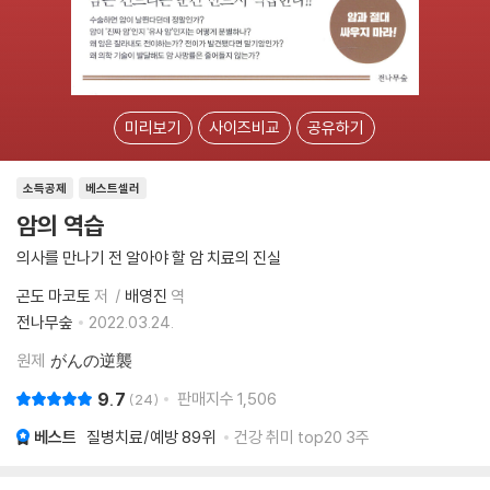
미리보기
사이즈비교
공유하기
소득공제
베스트셀러
암의 역습
의사를 만나기 전 알아야 할 암 치료의 진실
곤도 마코토
저
배영진
역
전나무숲
2022.03.24.
원제
がんの逆襲
9.7
판매지수
1,506
24
베스트
질병치료/예방
89위
건강 취미 top20 3주