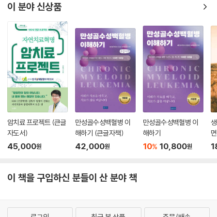
이 분야 신상품
을 넘기면 대개 몸속 어딘가에 암이 있다. 공생이 제일이다.
4. 암 수술은 하지 않는다. 방사선, 라디오파, 스텐트 등 되도록 몸을 상하
게 하지 않는 방법을 선택한다.
5. 방사선은 지나치게 쐬지 않는다. 뼈 전이, 설암, 자궁경부암, 방광암 등
에 효과가 있지만 선량이 너무 많으면 위험하다.
6. 고형암에는 항암제를 쓰지 않는다. 항암제, 분자 표적제, 옵디보 등 모든
항암제류의 수명 연장 효과는 불분명하며, 독성이 너무 강하다.
7. 음식은 골고루 먹는다. 특히 육류, 유제품, 달걀 등 동물성 단백질을 잘
섭취해 정상 세포를 튼튼하게 만든다.
8. 이 책에서 지식을 습득한다. 암을 방치한 환자까지 포함하여 4만 명 이
암치료 프로젝트 (큰글
만성골수성백혈병 이
만성골수성백혈병 이
생
상을 진료해오면서 터득한 이치와 마음가짐을 총망라한 이 책을 통해 암과
자도서)
해하기 (큰글자책)
해하기
면
의 행복한 공생법을 배운다.
45,000
42,000
10
10,800
1
%
원
원
원
이 책을 구입하신 분들이 산 분야 책
로그인
최근 본 상품
주문/배송