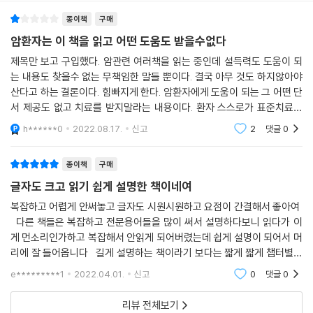
째 되는 날에 영면했다. 한 가부키 배우는 식도암으로 식도 전체를 적출하
종이책
구매
는 수술을 받았는데 얼마 후 폐에 소화액이 역류하는 바람에 폐부종이 생
겨 4개월 만에 운명했다. 이들 모두 암 치료로 죽은 것이나 다름없다.
암환자는 이 책을 읽고 어떤 도움도 받을수없다
제목만 보고 구입했다. 암관련 여러책을 읽는 중인데 설득력도 도움이 되
‘진짜 암’도 ‘유사 암’도
는 내용도 찾을수 없는 무책임한 말들 뿐이다. 결국 아무 것도 하지않아야
치료하지 않는 것이 중요하다
산다고 하는 결론이다. 힘빠지게 한다. 암환자에게 도움이 되는 그 어떤 단
서 제공도 없고 치료를 받지말라는 내용이다. 환자 스스로가 표준치료를
이러한 암의 역습과 맞닥뜨리지 않으려면 직감, 지성, 이성을 발휘하는 것
거부할수 있는 지식도 능력도 없는데 제공하는 이론이 너무 허술해서 설득
h******0
2022.08.17.
신고
2
댓글
0
이 되지 않는다.
이 중요하다. ‘요즘의 암 치료는 아무래도 이상해’, ‘의사가 하라는 대로 하
는 건 위험해’라는 직감이 제일 중요하다. 그다음에 과학적 근거에 기초한
종이책
구매
지식을 늘려서(지성) 생각할 재료가 갖추어지면 자신의 머리로 사고하여
글자도 크고 읽기 쉽게 설명한 책이네여
결정한다(이성). 이 3가지 힘이 암의 역습을 피할 수 있는 최대의 방어책이
다. 곤도 마코토는 《암의 역습》에서 “암과 관련해 직감, 지성, 이성을 갖추
복잡하고 어렵게 안써놓고 글자도 시원시원하고 요점이 간결해서 좋아여
다른 책들은 복잡하고 전문용어들을 많이 써서 설명하다보니 읽다가 이
려면 암을 ‘진짜 암’과 ‘유사 암’으로 구분해 생각해야 한다”고 말한다. 곤도
게 먼소리인가하고 복잡해서 안읽게 되어버렸는데 쉽게 설명이 되어서 머
마코토가 말하는 ‘진짜 암’과 ‘유사 암’은 어떻게 구분할까?
리에 잘 들어옵니다 길게 설명하는 책이라기 보다는 짧게 짧게 챕터별로
설명이 되어있어서 더 읽기가 쉬웠던것 같습니다.
암, 즉 악성종양은 현미경을 통해 관찰된 세포의 ‘생김새’에 따라서 판정된
e*********1
2022.04.01.
신고
0
댓글
0
다. 세포의 형태가 비뚤비뚤 나쁘면 ‘암’으로 진단된다. 그런데 똑같이 생김
리뷰 전체보기
새가 나쁜데 전이로 생명을 앗아가는 ‘진짜 암’이 있고, 전이되지 않고 사람