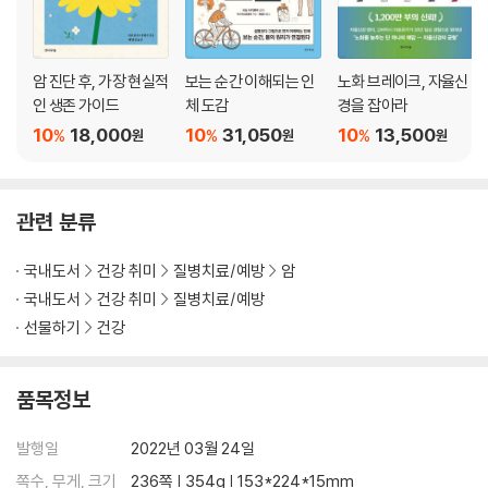
Q4_ 담배와 마찬가지로 술과 커피도 암의 원인인가요?
암과 공생하기 위한 마음가짐 30가지
암 진단 후, 가장 현실적
보는 순간 이해되는 인
노화 브레이크, 자율신
인 생존 가이드
체 도감
경을 잡아라
10
18,000
10
31,050
10
13,500
%
%
%
원
원
원
관련 분류
국내도서
건강 취미
질병치료/예방
암
국내도서
건강 취미
질병치료/예방
선물하기
건강
품목정보
발행일
2022년 03월 24일
쪽수, 무게, 크기
236쪽 | 354g | 153*224*15mm