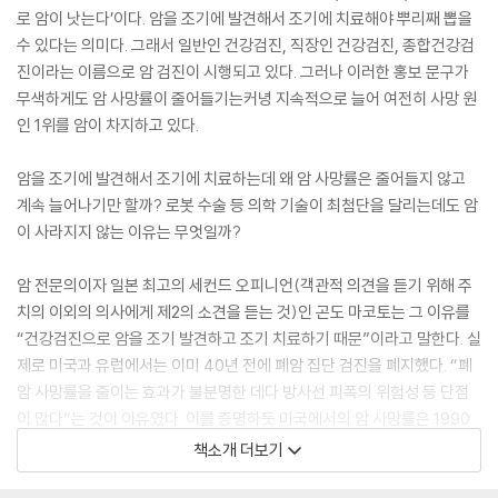
로 암이 낫는다’이다. 암을 조기에 발견해서 조기에 치료해야 뿌리째 뽑을
수 있다는 의미다. 그래서 일반인 건강검진, 직장인 건강검진, 종합건강검
진이라는 이름으로 암 검진이 시행되고 있다. 그러나 이러한 홍보 문구가
무색하게도 암 사망률이 줄어들기는커녕 지속적으로 늘어 여전히 사망 원
인 1위를 암이 차지하고 있다.
암을 조기에 발견해서 조기에 치료하는데 왜 암 사망률은 줄어들지 않고
계속 늘어나기만 할까? 로봇 수술 등 의학 기술이 최첨단을 달리는데도 암
이 사라지지 않는 이유는 무엇일까?
암 전문의이자 일본 최고의 세컨드 오피니언(객관적 의견을 듣기 위해 주
치의 이외의 의사에게 제2의 소견을 듣는 것)인 곤도 마코토는 그 이유를
“건강검진으로 암을 조기 발견하고 조기 치료하기 때문”이라고 말한다. 실
제로 미국과 유럽에서는 이미 40년 전에 폐암 집단 검진을 폐지했다. “폐
암 사망률을 줄이는 효과가 불분명한 데다 방사선 피폭의 위험성 등 단점
이 많다”는 것이 이유였다. 이를 증명하듯 미국에서의 암 사망률은 1990
년대부터 25년간 27%나 줄었다. 그런데 ‘건강검진으로 암을 조기 발견하
책소개 더보기
고 조기 치료하기 때문에 암 사망률이 줄어들지 않는다’는 건 무슨 의미일