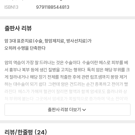
ISBN13
9791188544813
출판사 리뷰
암 3대 표준치료(수술, 항암제치료, 방사선치료)가
오히려 수명을 단축한다
암의 역습이 가장 잘 드러나는 것은 수술이다. 수술이란 메스로 피부를 베
서 흉부나 복부 등에 생긴 질병을 고치는 행위다. 특히 암은 해당 부위를 크
게 잘라내거나 해당 장기 전체를 적출한 후에 관련 림프샘까지 몽땅 제거
하는 대수술이 되기 쉽다. 그런데 암은 건드리는 순간 증폭하고 전이가 빨
라진다. 메스가 가해져 혈관이 잘리면 혈액과 함께 암세포도 흘러나와 상
처 부위에 붙는다. 그곳에서 암세포가 폭발적으로 증가하여 ‘국소 전이’라
고 부르는 재발이 일어난다.
출판사 리뷰 더보기
항암제의 지독한 독성은 심폐, 골수, 신장의 기능을 떨어뜨리고 병원균과
싸우는 백혈구까지 파괴해 면역력 저하로 인한 감염증에 걸리기 쉬운 몸으
리뷰/한줄평
24
로 만든다. 또 방사선은 너무 많은 양을 쐬면 피부, 장기, 뼈가 상한다. 암 표