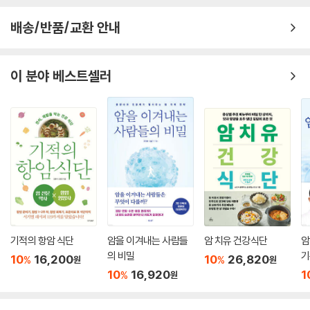
을 만들어내는 요인은 나이를 먹을수록 몸에 쌓이므로 암도 늘어나기 마련
이다. 80세 이상인 사람의 유체를 해부해보면 거의 모두에게서 암이 발견
배송/반품/교환 안내
될 정도다. 그러므로 암과 싸우기보다 노화로 받아들이는 편이 훨씬 편안
하게 살아갈 수 있다.
이 분야 베스트셀러
“병원에 자주 가는 사람일수록 수명을 단축하기 쉽다.” 곤도 마코토가 환
자들에게 가장 자신 있게 하는 말이라고 한다. 건강하다면 검사 같은 것은
받지 말고 암을 억지로 찾아내지도 말아야 한다. 그리고 아래의 다짐을 지
킨다면 암에 걸리더라도 삶의 질을 유지하며 지낼 수 있을 것이다. ‘만약 암
이 발견되면 될 수 있는 한 가만히 둔다. 통증 같은 증상이 나타나면 그것을
억제하는 완화 케어(말기암 환자의 고통 완화 치료)를 적극적으로 받는
다.’
이것이 곤도 마코토가 알려주는 ‘가장 지혜로운 암과의 공생 방식’이다.
암에 역습당하지 않는 8가지 수칙
기적의 항암 식단
암을 이겨내는 사람들
암 치유 건강식단
암
1. 검사를 받지 않는다. 건강검진, 국가 암 검진이 불행의 시작이다.
의 비밀
기
10
16,200
10
26,820
%
%
원
원
2. 병원을 가까이하지 않는다. 섣불리 진찰받다가는 혈액검사 등에서 암을
디
10
16,920
1
%
원
찾아낼 수 있다.
3. 암이라고 진단되어도 통증이 없다면 잊어버리고 방치한다. 우리가 중년