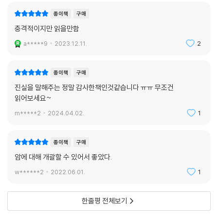
중요한 점은 ‘진짜 암’도 ‘유사 암’도 치료하지 않는 것이다. ‘유사 암’은 해로
종이책
구매
움이 없고, ‘진짜 암’은 처음 암이 발생한 부위에서 조금 떨어진 장기에 원
충격적이지만 읽을만함
격 전이가 숨어 있는데 이 상태에서 수술을 하면 암이 급격히 날뛰어 폐,
a*****9
2023.12.11.
2
간, 뇌, 뼈 등 목숨과 직결되는 장기로 전이한다. 진행 암도 암 치료를 받을
필요가 없다. 오히려 암 치료를 받는 순간 암의 역습이 시작된다. 그 대신
‘완화 케어’를 받으면 편안한 상태로 3~5년은 더 살 수 있다. 대표적인 완
종이책
구매
화 케어는 ‘식도나 대장이 암으로 막힐 것 같으면 스텐트(확장기)를 넣는
진실을 말해주는 정말 감사한책인것같습니다 ㅠㅠ 무조건
다’, ‘복수가 고이면 뽑아낸다’, ‘통증은 모르핀 등 의료용 마약으로 억제한
읽어보세요~
다’ 등이다. 암과 싸워 이기겠다고 표준치료를 하는 등 애를 쓰다가는 무리
m*****2
2024.04.02.
1
한 치료로 생명을 단축시킬 수 있음을 반드시 기억해야 한다.
‘암은 노화현상’이므로 암을 방치하는 요법이야말로
종이책
구매
가장 지혜로운 암과의 공생 방식이다
암에 대해 개괄할 수 있어서 좋았다.
w******2
2022.06.01.
1
“최첨단 의료 기술이 있어 인류는 머지않아 암을 극복할 것이다”라고 믿는
사람들이 많지만 일본 국립암센터가 ‘20년 후에도 암 사망자 수는 줄지 않
는다’라고 예측할 만큼 ‘진짜 암’은 치료 영역 밖에 있는 것 같다. 상황이 이
한줄평 전체보기
러하다면 “암은 질병이 아니라 노화현상이다”라고 생각을 바꾸어보자. 암