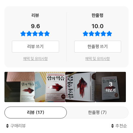
준치료는 수명을 연장하기보다 죽음을 재촉하고 만다. 최근엔 “부작용이
없는 좋은 항암제가 있다”며 항암제치료를 부추기는 의사들이 있는데, 이
리뷰
한줄평
말은 ‘부작용을 멈추는 약물을 사용하여 항암제의 수효나 분량을 늘림으로
9.6
10.0
써 암 응어리가 일시적으로 오그라드는 정도를 늘렸다’는 뜻이다. 그러나
항암제 대부분은 ‘독약’, ‘극약’으로 지정돼 있으며, 정해진 양을 계속 주입
하면 건강하던 사람도 1년 안에 절반이 죽어버리는 독물이라는 사실은 여
리뷰 쓰기
한줄평 쓰기
전하다. ‘꿈의 신약’은 환상일 뿐이다.
혜택 및 유의사항
혜택 및 유의사항
암 표준치료 중에서 비교적 인체가 덜 손상되는 건 방사선치료다. 치료 성
적은 수술과 같지만, 치료 이전의 삶의 질을 유지할 수 있다는 장점이 있다.
다만, 방사선량이 과할 경우 피부가 헐거나 장기에 구멍이 나고, 뼈도 쉽게
3
부러진다. 수술, 항암제치료, 방사선치료 등 암 치료를 받다가 되레 암에게
더보기
역습당해 사망한 사례는 무수하다. 일본의 여배우 야치구사 가오루는 건강
검진에서 췌장암이 발견되어 췌장 전체를 적출하는 수술을 받았으나 1년
뒤에 간에서 암이 재발해 그로부터 10개월 후에 세상을 떠났다. 여배우 가
리뷰
17
한줄평
7
와시마 나오미와 전 스모 선수 지요노 후지도 무척 건강했지만, 각각 담관
암과 췌장암 진단을 받고 암 수술을 한 후 수개월이 지나 암이 재발해 1년
구매리뷰
추천순
만에 사망했다. 배우 아쓰미 기요시는 간에서 전이한 폐암을 수술하고 4일