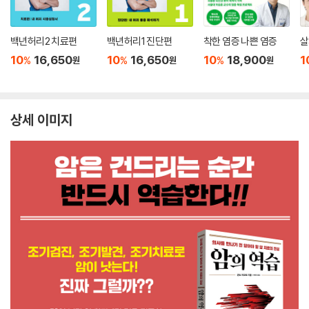
백년허리2 치료편
백년허리1 진단편
착한 염증 나쁜 염증
살
10
16,650
10
16,650
10
18,900
1
%
%
%
원
원
원
상세 이미지