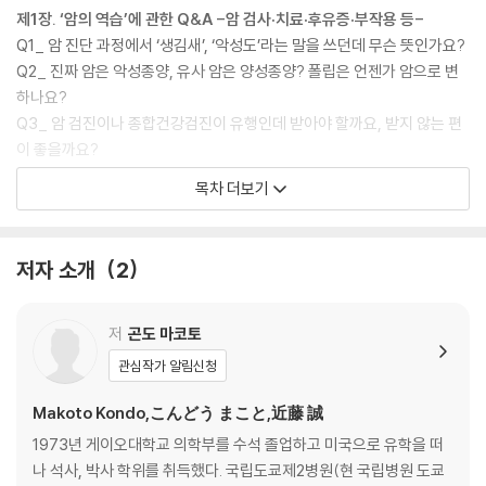
제1장. ‘암의 역습’에 관한 Q&A -암 검사·치료·후유증·부작용 등-
Q1_ 암 진단 과정에서 ‘생김새’, ‘악성도’라는 말을 쓰던데 무슨 뜻인가요?
Q2_ 진짜 암은 악성종양, 유사 암은 양성종양? 폴립은 언젠가 암으로 변
하나요?
Q3_ 암 검진이나 종합건강검진이 유행인데 받아야 할까요, 받지 않는 편
이 좋을까요?
Q4_ 나의 암이 진짜 암인지 유사 암인지는 어떻게 분별하나요? 림프샘에
목차 더보기
전이가 있으면 진짜 암인가요?
Q5_ 왜 암은 잘라내도 전이하나요? 전이가 발견됐다면 말기암인가요?
Q6_ “표준치료가 최고의 치료”라는 주치의의 말을 믿어야 할까요?
저자 소개
2
Q7_ 수술하면 암이 날뛴다던데, 정말인가요? 다른 치료법은 없나요?
Q8_ 의사가 암 수술에 대해 설명하면서 ‘전체 적출 후 림프샘 곽청’이라는
말을 하던데, 무슨 뜻인가요?
저
곤도 마코토
Q9_ 암을 치료하지 않으면 점점 커지고 악화되어 빨리 죽나요?
관심작가 알림신청
Q10_ 암에 역습당한 사람 중에 유명인도 있나요?
Q11_ 최근의 항암제는 부작용이 적으면서 효과까지 좋다는데, 사실인가
Makoto Kondo,こんどう まこと,近藤 誠
요?
1973년 게이오대학교 의학부를 수석 졸업하고 미국으로 유학을 떠
Q12_ 옵디보로 암이 치료된 사람도 있다던데, 정말인가요?
나 석사, 박사 학위를 취득했다. 국립도쿄제2병원(현 국립병원 도쿄