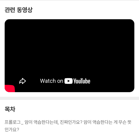
까?
관련 동영상
보통 암은 CT 검사를 거쳐 진단을 받는다. 암이라고 진단을 받고 나면 수
술 또는 항암제치료, 방사선치료를 하는데, 치료하다 보면 면역력이 떨어
지고 전이가 빨라지는 것이 문제다. 방사선을 지나치게 쐬어 뼈가 부러지
는 일도 생긴다. 더 나아가 치료 후유증으로 우울증, 치매, 불면, 인지 기능
저하 등이 나타나고, 급격히 살이 빠지는 바람에 체력이 떨어지거나 감염
증에 걸릴 수 있다. 통증, 저림, 요실금, 탈모 등의 부작용으로 여생을 괴롭
게 보내다 생명을 잃기도 한다. 암을 찾아내거나 해치우려 할 때 ‘즉각 보복
하듯’ 일어나는 이러한 재앙을 한데 묶어서 곤도 마코토는 ‘암의 역습’이라
부른다.
목차
프롤로그_ 암이 역습한다는데, 진짜인가요? 암이 역습한다는 게 무슨 뜻
인가요?