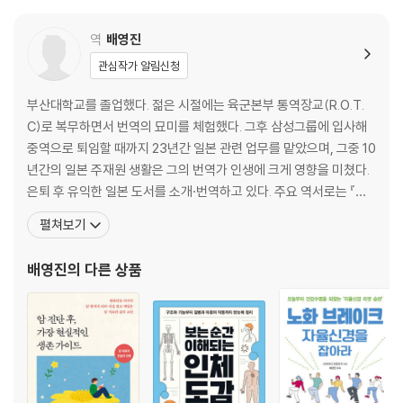
다. 의사가 일단 개흉 수술로 제거하자고 합니다. -야마시타(가명), 76세,
남성
역
배영진
Q5_ 대장암 절제 수술을 받은 지 2년이 지났습니다. 간에서 지름 1cm 크
관심작가 알림신청
기의 전이가 1개 발견되었는데, 주치의가 ‘바로 수술과 항암제치료를 하면
나을 가능성이 40% 정도’라고 합니다. -다치바나(가명), 58세, 여성
부산대학교를 졸업했다. 젊은 시절에는 육군본부 통역장교(R.O.T.
C)로 복무하면서 번역의 묘미를 체험했다. 그후 삼성그룹에 입사해
제3장. 암과의 공생 -몸을 해치지 않고 평온하게 암과 함께 지내는 방법-
중역으로 퇴임할 때까지 23년간 일본 관련 업무를 맡았으며, 그중 10
Q1_ 왜 의학 기술이 발달해도 암 사망률은 줄어들지 않는 건가요?
년간의 일본 주재원 생활은 그의 번역가 인생에 크게 영향을 미쳤다.
Q2_ 70세 이상의 고령자라면 암 치료는 하지 않는 편이 좋을까요?
은퇴 후 유익한 일본 도서를 소개·번역하고 있다. 주요 역서로는 『아
Q3_ 의료용 마약(모르핀)은 중독되거나 죽음을 재촉하지는 않나요?
이 두뇌, 먹는 음식이 90%다』, 『5목을 풀어주면 기분 나쁜 통증이 사
Q4_ 암은 생의 마지막 순간까지 통증이 매우 심한가요?
펼쳐보기
라진다』, 『은밀한 살인자 초미세먼지 PM2.5』, 『당뇨병, 약을 버리고
아연으로 끝내라』, 『1일 3분 인생을 바꾸는 배 마사지』, 『장뇌력』,
제4장. “이것만 하면 암이 예방되거나 사라진다”는 말은 전부 엉터리 -암
배영진
의 다른 상품
『초간단 척추 컨디
환자들을 헷갈리게 하는 풍문들-
Q1_ 뜨거운 목욕탕에서 몸을 따뜻하게 하여 체온을 올리면 암이 없어질까
요?
Q2_ 헬리코박터파일로리균이나 유전자 검사 키트를 이용하면 암을 예방
할 수 있나요?
Q3_ 암을 사라지게 하는 음식이 정말 있을까요?