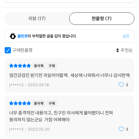
을 죽이지도 않는 무해한 ‘유사 암’이 있다. 암의 절반 이상은 ‘유사 암’이며,
부스럼 또는 종기에 불과하다. 병리검사에서 암 진단을 확정하기 위해 현
리뷰
17
한줄평
7
미경으로 세포의 생김새를 보면 ‘진짜 암’과 ‘유사 암’이 똑같아 보인다. 그
러나 곤도 마코토는 총 10만 시간에 걸쳐서 읽고 이해한 전 세계 의학 데이
터와, ‘암 방치 환자’들을 포함한 4만 명의 환자들을 진료한 경험에 근거해
클린봇
이 부적절한 글을 감지 중입니다.
설정
서 암이 발견된 부위·크기·진행도(1~4기)에 따라 ‘진짜 암’인지 ‘유사
암’인지를 대략 짐작한다.
구매한줄평
추천순
‘유사 암’이 확률이 높은 경우 : 내시경으로 제거되는 위암, 0기 식도암, 0
종이책
구매
기 방광암, PSA 검사에서 발견된 전립샘암, 매머그라피 검진으로만 발견
암건강검진 받기전 꼭읽어야할책 . 세상에 나와줘서 너무나 감사한책
되는 유방암, 0기 자궁경부암, 유방암, 갑상샘암, 월경이 아닌 출혈이나 혈
j*****2
2022.09.18.
3
뇨가 있어서 발견되는 방광암·자궁체암·자궁경부암(유방암·갑상샘암·자
궁암은 유사 암의 폭이 넓다. 2기까지는 전이가 나오지 않은 채 5~10년을
생존해 있다면 대다수가 유사 암이다), 수술 후 5년 이상 생존해 있는 폐암
종이책
구매
·위암·대장암, 위의 점막내암 ‘진짜 암’일 확률이 높은 경우 : 췌장암(증상
너무 충격적인 내용이고, 친구인 의사에게 물어봤더니 전혀
없이 발견되더라도), 기침이나 혈담 등의 증상이 있어서 발견되는 폐암, 증
동의하지 않는군요. 거참 어찌해야
상이 없으면서 암이 폐 속에 머물러 있는 1기 폐암 중 20~30%, 위의 점막
j*****2
2022.05.20.
3
아래에 잠입한 암 중 약 5%(1기 암 포함)