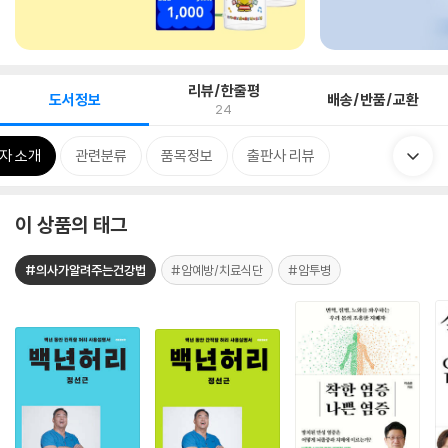
리뷰/한줄평
도서정보
배송/반품/교환
24
자 소개
관련분류
품목정보
출판사 리뷰
이 상품의 태그
#의사가알려주는건강법
#암예방/치료식단
#암투병