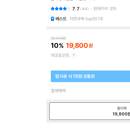
7.7
판매지수
315
44
베스트
자연과학 top20 1주
22,000
원
10
19,800
YES포인트
앱 다운 시 1천원 상품권
결제혜택
종이책
19,800