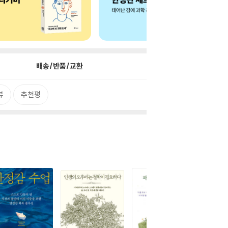
배송/반품/교환
뷰
추천평