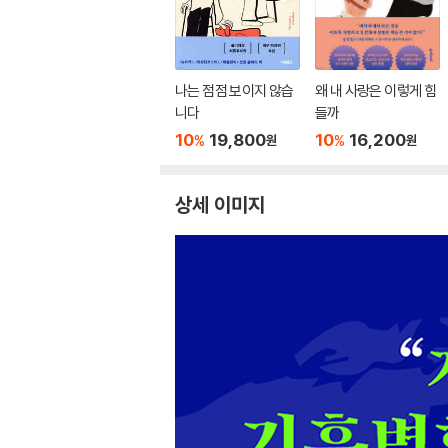
나는 점점 보이지 않습
왜 내 사랑은 이렇게 힘
니다
들까
10
19,800
10
16,200
%
%
원
원
상세 이미지