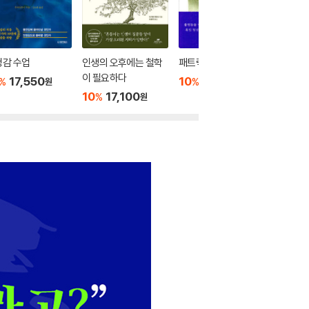
정감 수업
인생의 오후에는 철학
패트릭과 함께 읽기
아름답고
이 필요하다
년의 거
17,550
10
19,800
%
%
원
원
10
17,100
10
1
%
%
원