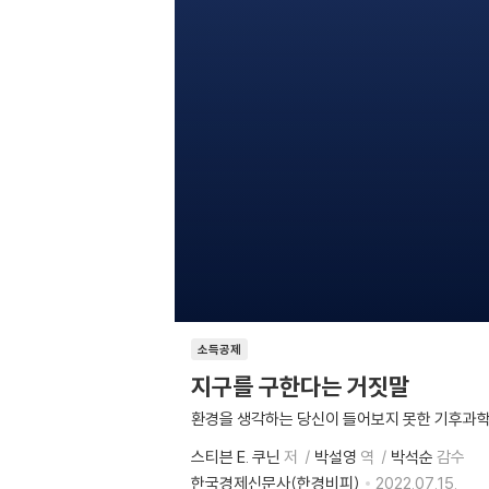
소득공제
지구를 구한다는 거짓말
환경을 생각하는 당신이 들어보지 못한 기후과
스티븐 E. 쿠닌
저
박설영
역
박석순
감수
한국경제신문사(한경비피)
2022.07.15.