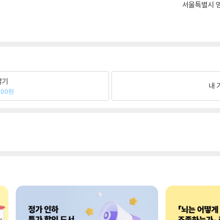
서울특별시 영
팔기
내 
300원