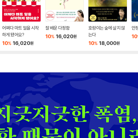
어쩌다 마트 일을 시작
잘 배운 다정함
호랑이는 숲에 살지 않
안
하게 됐어요?
는다
10
16,020
10
%
원
10
16,020
10
18,000
%
%
원
원