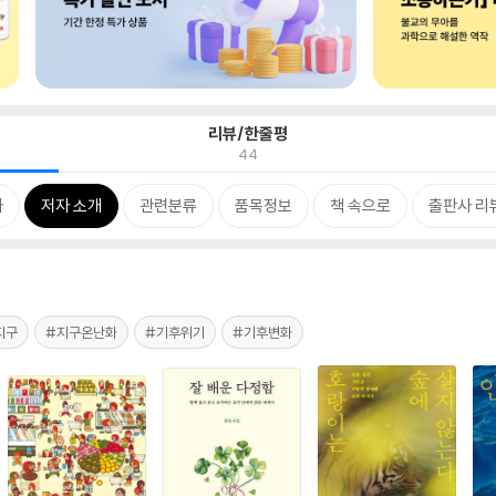
리뷰/한줄평
44
차
저자 소개
관련분류
품목정보
책 속으로
출판사 리
지구
#지구온난화
#기후위기
#기후변화