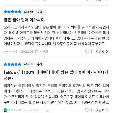
치 씨는 건조대에서 한동안 손을 흔들어주다가 마침내 시야에서 사라졌다.
현대를 배경으로 하
연극 〈괴팍왕〉에 얼떨결에 주연으로 나서게 된 아가씨와 끊임없이 그 뒤를
--- p.367
추적하는 청년이 겪는 애달픈 수난사다. 달마오뚜기인형을 들고 신이 나서
eBook
구매
대학에서의 첫 축제를 만끽하는 아가씨와 달리 청년은 연극의 최종 막이
밤은 짧아 걸어 아가씨야
올라가는 대학 건물 옥상에서 발을 헛디뎌 추락하다 가까스로 목숨을 건지
고, 그 덕분에 아드레날린 천 퍼센트로 충전되어 원래 괴팍왕이던 ‘빤스총
모리미 도미히코 작가님의 밤은 짧아 걸어 아가씨야를 읽고 쓰는 리뷰입니
다. 페이백 이벤트를 통해서 읽게 된 소설입니다. 검은머리 아가씨를 짝사
반장’을 제압하고 남자 주인공으로 아가씨와 한 무대에 선다. 연극은 두 주
랑하는 남자주인공의 이야기입니다. 애니에미션도 있다고 하는데 한 번 찾
인공의 감격적 포옹으로 대단원의 막을 내리지만 그녀는 아직도 그의 마음
아봐야겠다는 생각이 들었습니다. 남자주인공이 좀 상상력이 풍부하고 망
을 아는 듯 모르는 듯 아리송하기만 하다.
상을 많이 하는 그런 타입인데 그래서 그런지 소설의 내용이 현실과 비현
t******6
2022.08.17.
신고
1
댓글
0
실을 왔다리 갔다
겨울, 밤하늘을 날다
eBook
구매
「나쁜 감기 사랑 감기」는 도시를 휩쓸어버린 몹쓸 감기로 앓아누운 청년과
[eBook] [100% 페이백][대여] 밤은 짧아 걸어 아가씨야 (개
그 주변의 인물들, 그리고 그 감기의 원인을 제공한 이백 노인을 위해 나 홀
정판)
로 말짱한 아가씨가 감기의 신을 퇴치하기 위해 맹활약하는 이야기다. 반
작가정신 출판사에서 출간한 모리미 도미히코 작가님의 밤은 짧아 걸어
년 동안 아가씨의 뒤를 쫓으며 맹목적인 사랑을 불살라오던 청년은 생전
아가씨야를 읽고 작성하는 리뷰입니다. 본 책을 다 읽고 작성하여 본 리뷰
개는 법 없는 이부자리에서 아가씨를 그리워하며 자신이 걸어온 길을 되돌
가 스포일러가 될 수 있음을 알립니다. 오구오구 페이백 이벤트를 통하여
아보다가 꿈결에 공중부양 하는 대학생 히구치에게 비행술을 배워 밤하늘
구매하게 되었는데, 좋은 작품을 알게 되서 좋았습니다! 일본 감성이 잘 드
로 날아오른다. 마침 이백 노인에게 전설의 감기약 ‘윤폐로’를 전하러 간 아
러나고 4개의 에피소드 모두 재밌게 읽었습니다. 애니메이션도 있다고 해
h*****2
2022.08.16.
신고
1
댓글
0
가씨도 회오리바람에 휩쓸려 밤하늘로 날아오르고, 두 사람은 공중에서 만