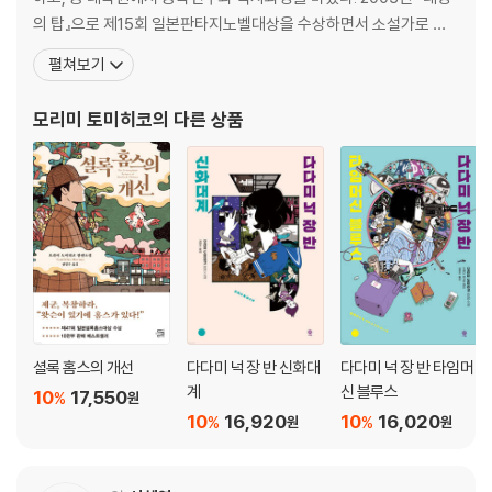
는 주인공 ‘나’까지 현실과 망상이 뒤섞인 캐릭터들이 즐비한 이 소설은 주
의 탑』으로 제15회 일본판타지노벨대상을 수상하면서 소설가로 데
인공 ‘나’와 그녀의 관계 이외의 모든 것들을 판타지적 상상력으로 눙쳐내
뷔했다. 2006년에는 천진난만한 후배 아가씨와 그녀의 뒤를 쫓는 어
어 독자들을 꿈과 현실 속에서 기분 좋게 몽롱하게 만든다.
펼쳐보기
수룩한 선배의 청춘판타지 『밤은 짧아 걸어 아가씨야』로 제20회 야
마모토슈고로상을 수상했으며, 이 작품은 나오키상 후보작에 오르는
모리미 토미히코
의 다른 상품
가 하면 2007 《다빈치》 올해의 책 1위, 서점대상
셜록 홈스의 개선
다다미 넉 장 반 신화대
다다미 넉 장 반 타임머
계
신 블루스
10
17,550
%
원
10
16,920
10
16,020
%
%
원
원