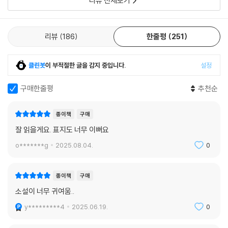
리뷰 전체보기
우유부단한 남자’ 대회에 나가면 그랑프리 감이 되고도 남음직한 캐릭터
다.
리뷰
186
한줄평
251
그래도 그는 아가씨의 사랑을 얻기 위해 백귀야행의 밤거리를 파김치가 되
도록 돌아다니고, 매운 냄비요리 먹기 시합에 나가 온몸이 불타는 혈투를
치르고, 축제로 떠들썩한 대학 옥상에서 추락해 저승길 앞에서 가까스로
클린봇
이 부적절한 글을 감지 중입니다.
설정
유턴하며 목숨을 건 대활극을 펼친다. 그리고 겨울, 그는 지독한 감기에 걸
려 옴짝달싹못하는 와중에도 그녀를 그리워하는데, 매번 아슬아슬 결정적
구매한줄평
추천순
으로 스치듯 지나치기를 반복하던 두 사람 사이가 다음 해 봄, 마침내 테이
블 하나의 거리만큼으로 좁혀진다.
종이책
구매
잘 읽을게요. 표지도 너무 이뻐요
기기묘묘한 캐릭터들 외에도 반짝반짝 빛나는 요상한 등장 소품들이 있으
o*******g
2025.08.04.
0
니, 그것은 바로 술꾼 이백 씨가 타고 다니는 3층 전차(만화 〈도라에몽〉에
나오는 것 같은), 가짜 전기부랑이라는 술, 대학축제 강의실 한구석에 등장
한 거대한 ‘코끼리 엉덩이’, 자전거와 폐품을 모아 만든 ‘풍운괴팍성’, 회오
종이책
구매
리바람과 함께 하늘에서 떨어지는 비단잉어 등등이다. 짝사랑하는 남녀의
소설이 너무 귀여움..
애타는 술래잡기를 배경으로 등장하는 이 기상천외한 물건들과 그것들이
y*********4
2025.06.19.
0
만들어내는 시추에이션들은 마치 애니메이션을 보는 듯 유쾌하기만 하다.
즉, 인간도 우주인도 요괴도 유령도 모두 함께 뛰노는 판타지의 전형적 스