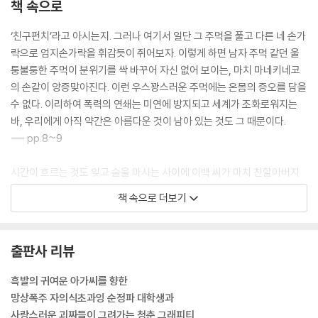
책 속으로
‘친구펀치’라고 아시는지. 그러나 여기서 일단 그 주먹을 풀고 다른 네 손가
락으로 엄지손가락을 휘감듯이 쥐어보자. 이렇게 하면 남자 주먹 같던 울
퉁불퉁한 주먹이 분위기를 싹 바꾸어 자신 없어 보이는, 마치 마네키네코
의 손같이 앙증맞아진다. 이런 우스꽝스러운 주먹에는 온몸의 증오를 담을
수 없다. 이리하여 폭력의 연쇄는 미연에 방지되고 세계가 조화로워지는
바, 우리에게 아직 약간은 아름다운 것이 남아 있는 것도 그 때문이다.
--- pp.8~9
시간이 흐르는 것도 잊고 술을 마시는 사이에 이백 씨가 마치 친할아버지
인 것처럼 마음이 편안해졌습니다. 말을 주고받지는 않았지만 왠지 이백
책 속으로 더보기
씨가 계속해서 말을 걸어오는 것 같은 느낌이었습니다.
“그냥 살고 있는 것만으로도 좋지.”
이백 씨가 그런 말을 한 것 같았습니다. “맛있게 술을 마시면 돼. 한 잔, 한
출판사 리뷰
잔, 또 한 잔.”
“이백 씨는 행복한가요?”
흑발의 귀여운 아가씨를 향한
“물론.”
망상폭주 자의식초과잉 순정파 대학생과
“그건 정말 기쁜 일이에요.”
사랑스러운 괴짜들이 그려가는 청춘 그래피티