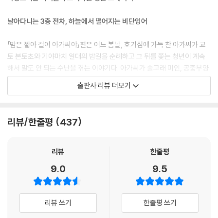
이백 씨는 빙그레 웃고 작게 한마디 속삭였습니다.
“밤은 짧아, 걸어 아가씨야.”
날아다니는 3층 전차, 하늘에서 떨어지는 비단잉어
--- p.81
「밤은 짧아 걸어 아가씨야」편은 어느 봄날, 호기심에 가득 찬 아가씨가 교
“너 혹시 요괴 아니냐?” 내가 아연해져서 묻자, 소년은 “난 뭐든지 알아”
토 본토초와 기야마치 일대의 밤길을 순례하고 그 뒤를 쫓는 청년이 계속
했다. “아버지는 늘 나를 여기로 데리고 왔어. 그리고 책들이 서로 연결되
해서 말도 안 되는 수난을 겪는 이야기다. 아가씨가 술고래 미인, 공중부양
어 있다는 걸 가르쳐줬어. 나는 여기 있으면 책들이 모두 평등하고 서로 자
하는 대학생, 비단잉어센터 사장, 환갑잔치 중인 의사와 그의 동창들, 궤변
출판사 리뷰 더보기
유자재로 연결되어 있다는 것을 느껴. 그 책들이 서로 연결되어서 만들어
춤을 추는 대학 서클 궤변론부원들 등 새로 사귄 사람들과 이 술집 저 술집
내는 책의 바다는 사실 그 자체로 한 권의 커다란 책이야. 그러니까 아버지
전전하며 신이 나서 돌아다닐 때 그는 으슥한 골목에서 정체 모를 괴한에
는 죽은 후에 자신의 책을 이 바다에 돌려줄 생각이었어.”
게 팬티와 바지가 벗겨지는 수난을 당하고, 아가씨가 날아다니는 3층 전차
리뷰/한줄평
437
--- pp.134~135
에서 애주가 이백 노인과 ‘가짜 전기부랑’이라는 술로 시합을 벌여 승리의
감격을 누릴 때 그는 아무 도움 안 되는 아저씨들에게 둘러싸여 고주망태
나는 가능한 한 그녀의 시야 안에 머물기 위해 신경을 써왔다. 밤의 기야마
가 되어 늘어진다. 또 가까스로 그녀 옆으로 다가가 엉큼한 아저씨에게 희
리뷰
한줄평
치와 본토초에서, 여름의 시모가모 신사 헌책시장에서, 나아가서는 나날
롱당하기 직전인 그녀를 구하려는 찰나, 회오리바람과 함께 난데없이 하늘
9.0
9.5
의 행동 범위에서. 그러나 중대한 문제는 그녀가 이 부분에 대해서 전혀 신
에서 떨어진 커다란 비단잉어를 맞고 그대로 뻗는다.
경을 쓰지 않는다는 점이다. 내가 지닌 보기 드문 매력은커녕 내 존재 그 자
체에 말이다. 이렇게 늘 마주치는데도. “뭐, 어쩌다 지나가던 길이었어”라
악랄한 수집가를 응징하기 위해 온 헌책시장의 신
리뷰 쓰기
한줄평 쓰기
는 대사를 목에서 피가 날 정도로 반복하는 내게, 그녀는 천진난만하게 웃
으며 대답했다. “아, 선배, 또 만났네요!” 그게 다였다.