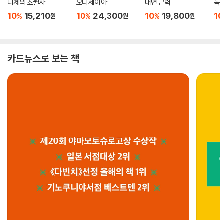
니체의 초월자
오디세이아
내면 근력
독
10
15,210
10
24,300
10
19,800
1
%
%
%
원
원
원
카드뉴스로 보는 책