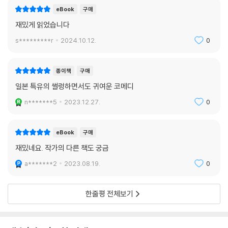
토리로 달려나가는 것이다. 이런 세계관에 대해 리얼리티 운운하는 것은
eBook
구매
그 자체로 난센스다.
재밌게 읽었습니다
s*********r
2024.10.12.
0
머뭇거리는 순정 청년과 그런 그의 분투를 전혀 눈치채지 못하는 순정 아
가씨, 그리고 그런 그들을 둘러싼 사랑스러운 괴짜들이 만들어가는 밝고
환상적인 이야기 『밤은 짧아 걸어 아가씨야』는 출간된 지 십여 년이 넘은
종이책
구매
지금까지도 여전히 독자들의 열렬한 환호를 받으며 위풍당당 행진을 이어
일본 특유의 썰렁하면서도 귀여운 코메디
가고 있다.
n*******5
2023.12.27.
0
eBook
구매
재밌네요. 작가의 다른 책도 궁금
a*******2
2023.08.19.
0
한줄평 전체보기