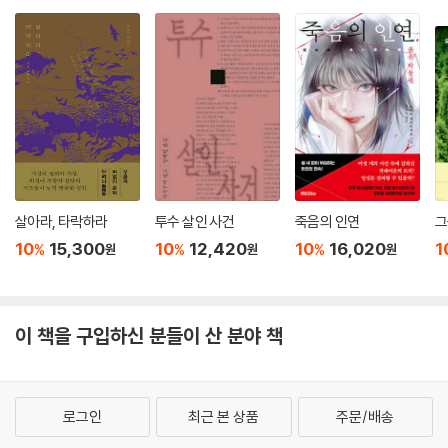
살아라, 타락하라
투수 살인 사건
죽음의 인연
그
10
15,300
10
12,420
10
16,020
1
%
%
%
원
원
원
이 책을 구입하신 분들이 산 분야 책
로그인
최근 본 상품
주문/배송