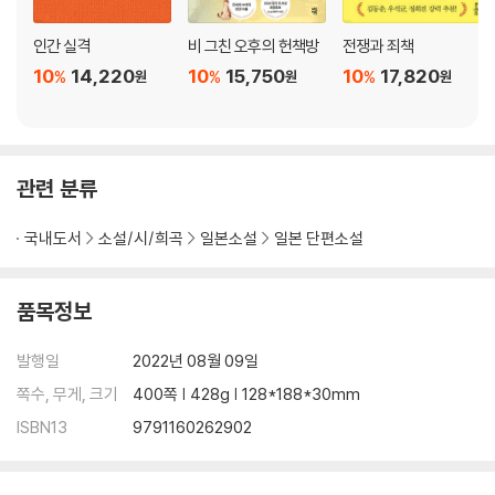
인간 실격
비 그친 오후의 헌책방
전쟁과 죄책
10
14,220
10
15,750
10
17,820
%
%
%
원
원
원
관련 분류
국내도서
소설/시/희곡
일본소설
일본 단편소설
품목정보
발행일
2022년 08월 09일
쪽수, 무게, 크기
400쪽 | 428g | 128*188*30mm
ISBN13
9791160262902