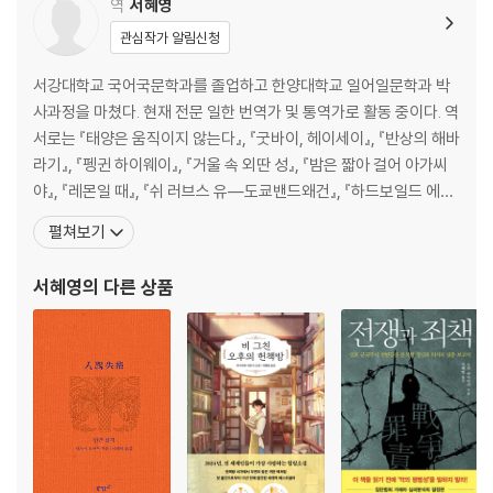
역
서혜영
관심작가 알림신청
서강대학교 국어국문학과를 졸업하고 한양대학교 일어일문학과 박
사과정을 마쳤다. 현재 전문 일한 번역가 및 통역가로 활동 중이다. 역
서로는 『태양은 움직이지 않는다』, 『굿바이, 헤이세이』, 『반상의 해바
라기』, 『펭귄 하이웨이』, 『거울 속 외딴 성』, 『밤은 짧아 걸어 아가씨
야』, 『레몬일 때』, 『쉬 러브스 유―도쿄밴드왜건』, 『하드보일드 에
그』, 『오로로콩밭에서 붙잡아서』, 『도쿄밴드왜건』, 『말해도 말해도』,
펼쳐보기
『작은 인연』, 『보리밟기 쿠체』, 『반딧불이의 무덤』, 『시노다 고코의
요리와 인생 이야기』, 『번역어 성립 사정』, 『그네타기』, 『사라진 이
서혜영
의 다른 상품
틀』, 『매리지