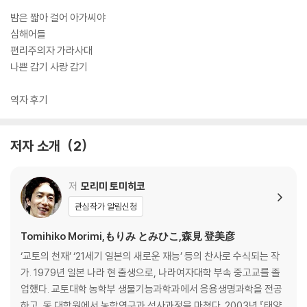
서점 베스트텐 2위 선정의 기염을 토하더니 제20회 야마모토슈고로상을
수상하는 영예를 누렸다.
밤은 짧아 걸어 아가씨야
심해어들
이야기의 골격은 ‘검은 머리 귀여운 후배 아가씨’를 짝사랑하는 어수룩한
편리주의자 가라사대
선배 남학생의 안타까운 분투기. 하지만 무대가 되는 교토의 마을과 대학
나쁜 감기 사랑 감기
등을 독특한 공간으로 변환시키고 여기에 유쾌하고 비현실적인 캐릭터들
을 대거 등장시켜 현실과 가상을 주물럭주물럭한, 아주 뛰어난 ‘망상력’이
역자 후기
라는 엔진을 달고 질주하는 이야기다.
저자 소개
2
주인공 ‘나’는 한 여자에 대한 뜨거운 연정으로 가슴을 태우며 고뇌하고 있
다. 그녀는 윤기 있는 검은 머리를 단정하게 자른 아담한 체구의 귀여운 ‘아
가씨’. 소설은 바로 현실 세계에서는 있을 수 없을 것 같은 ‘아가씨’에 대한
저
모리미 토미히코
한 남자의 짝사랑이라는 그 전형적인 시추에이션을 발판으로 독자들을 이
관심작가 알림신청
야기 속 환상의 세계로 끌어들인다.
Tomihiko Morimi,もりみ とみひこ,森見 登美彦
공중부양을 하는 대학생 히구치, 악덕 수집가에게 책을 빼앗아 세상에 돌
‘교토의 천재’ ‘21세기 일본의 새로운 재능’ 등의 찬사로 수식되는 작
려보내는 헌책시장의 신, 사랑을 이루기 위해 일 년 동안 팬티를 갈아입지
가. 1979년 일본 나라 현 출생으로, 나라여자대학 부속 중고교를 졸
않은 ‘빤스총반장’, 고약한 고리대금업자이자 사랑스러운 술꾼 이백 씨, 그
업했다. 교토대학 농학부 생물기능과학과에서 응용생명과학을 전공
리고 길가의 구르는 돌멩이처럼 그녀라는 성 주위의 해자를 착실히 공략하
하고, 동 대학원에서 농학연구과 석사과정을 마쳤다. 2003년 『태양