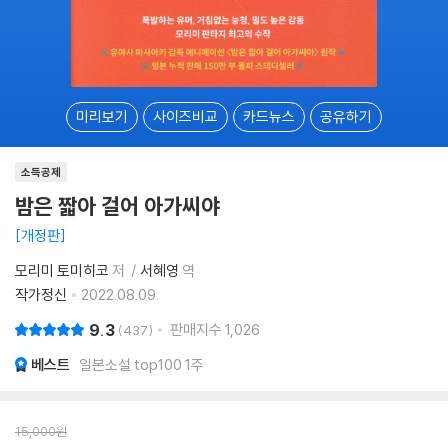
미리보기
사이즈비교
카드뉴스
공유하기
소득공제
밤은 짧아 걸어 아가씨야
개정판
모리미 토미히코
저
서혜영
역
작가정신
2022.08.09.
9.3
판매지수
1,026
437
베스트
일본소설 top100 1주
15,000
원