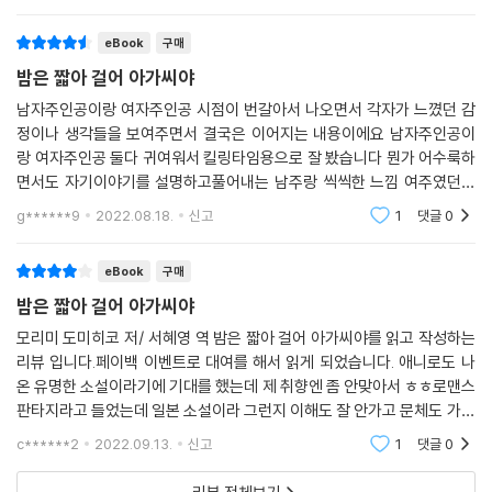
서 완독후에 보
나 서로 손을 맞잡고 청년의 하숙으로 살포시 내려온다. 아가씨가 만들어
eBook
구매
준 달걀술과 감기약 윤폐로로 자리에서 일어난 그는 일생 최대의 용기를
내어 그녀에게 첫 데이트를 신청한다.
밤은 짧아 걸어 아가씨야
남자주인공이랑 여자주인공 시점이 번갈아서 나오면서 각자가 느꼈던 감
“밤은 짧아, 걸어 아가씨야”
정이나 생각들을 보여주면서 결국은 이어지는 내용이에요 남자주인공이
나를 지켜주는 주문처럼 느껴져
랑 여자주인공 둘다 귀여워서 킬링타임용으로 잘 봤습니다 뭔가 어수룩하
작게 소리 내어 말해보았습니다.
면서도 자기이야기를 설명하고풀어내는 남주랑 씩씩한 느낌 여주였던듯
기분이 유쾌해졌습니다
해요ㅋㅋ 전반적으로 일본느낌이나 여러시간 장면들이 떠오르는 이야기
g******9
2022.08.18.
신고
1
댓글
0
라 좋았어여
작고 가냘픈 몸매, 가지런히 자른 검은 단발머리, 고양이처럼 변덕스러운
eBook
구매
걸음걸이, 가끔은 특기인 두 발 보행 로봇 스텝……. 세상만사에 호기심 만
밤은 짧아 걸어 아가씨야
발이요, 엄지를 안으로 감싼 쥔 주먹을 위험한 순간마다 날리는 ‘친구펀
치’를 구사하고, “나무나무”라는 주문을 시도 때도 없이 읊조리고, 주당들
모리미 도미히코 저/ 서혜영 역 밤은 짧아 걸어 아가씨야를 읽고 작성하는
리뷰 입니다.페이백 이벤트로 대여를 해서 읽게 되었습니다. 애니로도 나
을 단번에 제압해버리는 대단한 주량에, 삼척동자도 속지 않은 구라(?)에
온 유명한 소설이라기에 기대를 했는데 제 취향엔 좀 안맞아서 ㅎㅎ로맨스
도 언제나 순진하게 눈망울을 깜빡이며 속아 넘어가는, 유례없이 다양한
판타지라고 들었는데 일본 소설이라 그런지 이해도 잘 안가고 문체도 가벼
매력과 귀여움을 겸비한 서클 후배 ‘그녀’. 그런 그녀를 좇는 ‘나’는 어떻게
단 느낌. 저같은 분들은 애니로 보는게 나을듯 싶네요. 좀 아쉽습니다..
든 그녀의 눈에 띄려고, 밤낮으로 그녀의 행선지에 출몰하나 고백은커녕
c******2
2022.09.13.
신고
1
댓글
0
말도 못 붙이고, 머릿속에는 망상만이 폭주한다. ‘쓸데없이 자존심만 높은