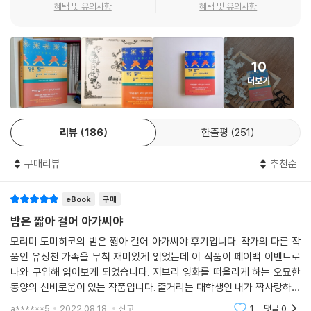
「심해어들」에서는 아가씨가 어릴 때 애지중지 읽고 또 읽던, 그러나 지금은
혜택 및 유의사항
혜택 및 유의사항
--- pp.187~188
어딘가로 사라져버린 헌책 『라타타탐ㅡ꼬마 기관차의 신기한 이야기』를
되찾아주기 위해 청년이 헌책시장 한 귀퉁이에서 열린 ‘매운 요리 먹기’ 대
“사과비?”
회에 나가 혼이 쏙 빠지도록 고생하는 내용이다. 옛날 옛적 유명 작가가 쓴
“나중에 들은 이야기로는 법학부 교수가 임시가게에서 산 사과를 연구실
10
일기장을 노리는 수수께끼의 남자 히구치, 메이지시대 열차시각표에 목숨
로 가지고 돌아가려다 복도에서 넘어지면서 손에서 놓쳤나 봐. 그것이 창
더보기
건 사각 얼굴에 사각 가방을 든 대학생, 헤이안시대의 고서를 노리는 비실
밖으로 쏟아진 거지. 나는 빨갛고 둥근 것이 하늘에서 쏟아지기에 뭔가 하
비실 노학자, 저명한 작가가 그리고 쓴 음서淫書를 노리는 ‘규방조사단’의
고 일어나면서 옆의 여학생을 봤어. 그녀도 나를 봤고. 우리가 서로 마주 본
남자. 이들과 함께 정수리를 뚫을 것 같은 자극적인 냄새가 나는 뜨겁고 매
순간 서로의 정수리에 사과가 떨어지면서 통 하고 튀었어. 내가 그녀에게
리뷰
186
한줄평
251
운 냄비요리를 먹는 지옥에 다녀온 청년은 아가씨를 기쁘게 해주겠다는 일
반한 건 사과가 튀던 바로 그 순간이야.”
념 하나로 최후의 일인이 되었으나 기쁨도 잠시, 헌책시장의 신이 선포한
빤스총반장은 멍한 눈으로 먼 곳을 바라보았다. “정말이지 첫눈에 반한 거
구매리뷰
추천순
“악랄한 수집가의 손에서 헌책을 해방한다”는 작전망에 걸려 모든 일이 수
였어.”
포로 돌아간다. 그러나 아름다운 아이의 모습으로 강림한 헌책시장의 신의
--- p.226
eBook
구매
도움으로 그림책 『라타타탐』은 무사히 아가씨의 손으로!
밤은 짧아 걸어 아가씨야
“땅에 발을 대지 않고 사는 거야. 그럼 날 수 있어.” 정말 날 우습게 아는군,
대학축제, 그리고 사랑의 대서사시 〈괴팍왕〉
모리미 도미히코의 밤은 짧아 걸어 아가씨야 후기입니다. 작가의 다른 작
그런 생각을 했지만 일단 시키는 대로 땅에 발을 대지 않는 장래의 비전을
품인 유정천 가족을 무척 재미있게 읽었는데 이 작품이 페이백 이벤트로
그려보았다. “어느 날 우리 집 뒷산을 팠더니 석유가 나와 엄청난 부자가
광란의 대형 무대, 가슴이 어수선한 남자들이 의도 명백하고 의미 불명한
나와 구입해 읽어보게 되었습니다. 지브리 영화를 떠올리게 하는 오묘한
돼서 대학을 중퇴하고 그 후 죽을 때까지 신나게 산다.” 그런 꿈을 그리자
언동을 하며 내달리는 암흑의 계절에 열리는 대학축제를 그린 「편리주의
동양의 신비로움이 있는 작품입니다. 줄거리는 대학생인 내가 짝사랑하는
마자 몸이 순식간에 가벼워지면서 부웅 하고 건조대 위로 떠올랐다. 히구
자 가라사대」에서는 교정 여기저기 장소를 옮겨가며 펼쳐지던 정체불명의
후배인 그녀를 따라다니면서 신비로운 일들과 엮이게 되는 이야기입니다.
a******5
2022.08.18.
신고
1
댓글
0