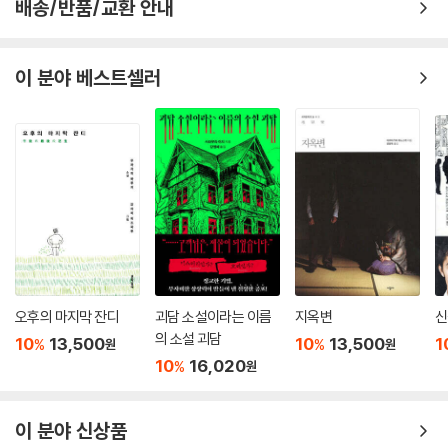
배송/반품/교환 안내
이 분야 베스트셀러
오후의 마지막 잔디
괴담 소설이라는 이름
지옥변
신
의 소설 괴담
10
13,500
10
13,500
1
%
%
원
원
10
16,020
%
원
이 분야 신상품