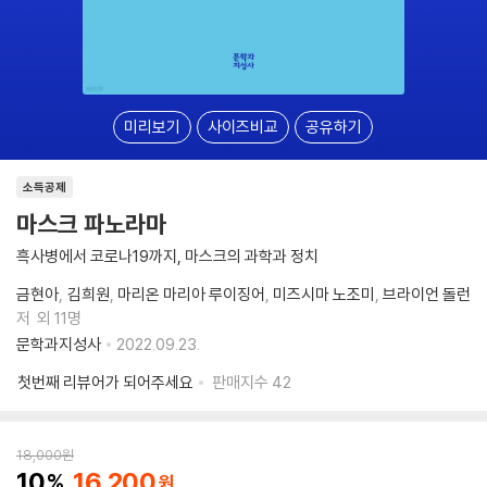
미리보기
사이즈비교
공유하기
소득공제
마스크 파노라마
흑사병에서 코로나19까지, 마스크의 과학과 정치
금현아
김희원
마리온 마리아 루이징어
미즈시마 노조미
브라이언 돌런
저
외 11명
문학과지성사
2022.09.23.
첫번째 리뷰어가 되어주세요
판매지수
42
18,000
원
10
16,200