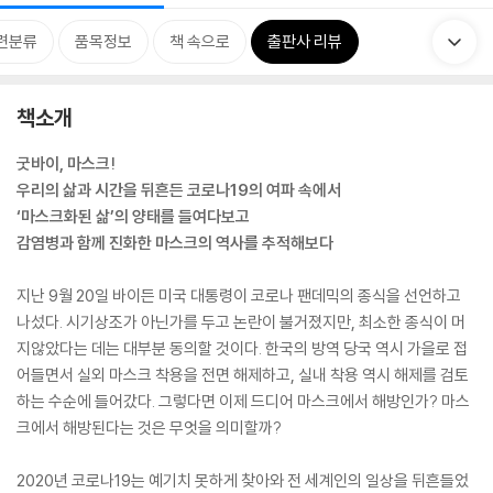
련분류
품목정보
책 속으로
출판사 리뷰
책소개
굿바이, 마스크!
우리의 삶과 시간을 뒤흔든 코로나19의 여파 속에서
‘마스크화된 삶’의 양태를 들여다보고
감염병과 함께 진화한 마스크의 역사를 추적해보다
지난 9월 20일 바이든 미국 대통령이 코로나 팬데믹의 종식을 선언하고
나섰다. 시기상조가 아닌가를 두고 논란이 불거졌지만, 최소한 종식이 머
지않았다는 데는 대부분 동의할 것이다. 한국의 방역 당국 역시 가을로 접
어들면서 실외 마스크 착용을 전면 해제하고, 실내 착용 역시 해제를 검토
하는 수순에 들어갔다. 그렇다면 이제 드디어 마스크에서 해방인가? 마스
크에서 해방된다는 것은 무엇을 의미할까?
2020년 코로나19는 예기치 못하게 찾아와 전 세계인의 일상을 뒤흔들었