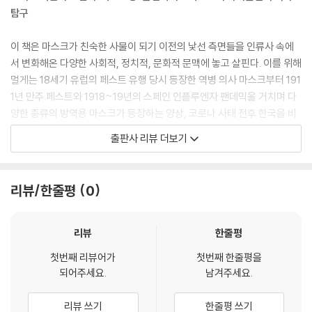
일 수 있는데, 이는 코로나19 팬데믹에서도 마찬가지였다.
탐구
---「2장 코로나 마스크의 다면성」중에서
이 책은 마스크가 친숙한 사물이 되기 이전의 낯선 측면들을 인류사 속에
마스크 착용이 전 세계 수억 명의 사람들에게 일상이 된 적은 처음일 것이
서 변화해온 다양한 사회적, 정치적, 문화적 문맥에 놓고 살핀다. 이를 위해
다. 하지만 이렇게 마스크 착용이라는 일면 보편적으로 보이는 행위 뒤에
멀게는 18세기 유럽의 페스트 유행 당시 등장한 역병 의사 마스크부터 191
는 수많은 지역적인 실천과 세부적인 코로나의 역사의 면면이 가려져 있
1년 만주 페스트와 1918~19년의 스페인 인플루엔자 팬데믹을 거치며 다
다. 코로나에 대항하는 방식으로서의 마스크 착용은 연대, 장인정신, 혐오,
양한 종류의 방역용 마스크가 등장하는 양상, 코로나 사태 전후 한국을 비
시위, 심지어 폭력에 이르기까지 사람들이 마스크를 둘러싸고 하는 실행만
롯한 여러 국가에서 대규모로 마스크를 착용하게 되는 과정과 그 여파, 마
출판사 리뷰 더보기
큼이나 다양한 방식으로 작동해왔다. 이러한 맥락에서 이 글은 팬데믹의
스크 폐기물이 야기한 환경 문제 등을 추적한다. 전 세계인이 동시에 대규
지역적 맥락을 되살려보기 위해 “마스크화된 시간”이라는 시기 구분을 사
모로 마스크를 착용하게 된 것은 이번이 처음이겠지만, ‘마스크’라는 물건
용한다.
자체는 매우 오래전부터 사용되며 자체의 역할을 수행해왔다.
리뷰/한줄평
0
---「3장 마스크의 시간」중에서
이 책에 수록된 글들이 공통적으로 가장 주목하는 것은 마스크의 물질성과
미디어에서는 많은 여성들이 수제 마스크 제작으로 마스크 수요를 보충하
이를 둘러싼 물질적 차원이다. 마스크의 형태와 재질, 제작 과정, 마스크 생
리뷰
한줄평
고 있다는 데 기쁨을 느끼고 있는 것으로 그려졌다. 이렇게 표상되는 여성
산 및 수급 체제, 품질 관리 제도, 성능시험 등 마스크의 물질성과 관계된
주체는 사회에 유용한 자기, 필요에 부응할 수 있는 자기이며, 여성들의
첫번째 리뷰어가
첫번째 한줄평을
다양한 실천들이 다루어진다. 예컨대 독일 의학사 박물관에서 가장 인기
되어주세요.
남겨주세요.
“평시의 모노즈쿠리(장인정신)”를 비가시화하게 만든 기존 생산 구조에
있는 전시품 중 하나인 역병 의사 마스크가 있다. 필자는 중세 페스트의 상
대한 반동처럼 보이기도 했다.
징처럼 통하는 소품인 이 마스크를 복원, 조사하는 과정을 소상히 그려내
리뷰 쓰기
한줄평 쓰기
---「4장 일본의 수제 마스크와 젠더 질서의 강화」중에서