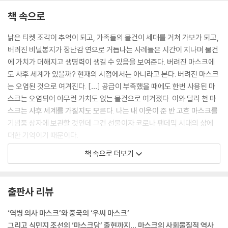
책 속으로
낡은 티켓 조각이 추억이 되고, 가족들의 물건이 세대를 거쳐 가보가 되고,
버려진 비닐봉지가 장난감 연으로 거듭나는 사례들은 시간이 지나며 물건
에 가치가 더해지고 생명력이 생길 수 있음을 보여준다. 버려진 마스크에
도 사후 세계가 있을까? 현재의 시점에서는 아니라고 본다. 버려진 마스크
는 오염된 것으로 여겨진다. […] 공급이 부족했을 때에도 한번 사용된 마
스크는 오염되어 아무런 가치도 없는 물건으로 여겨졌다. 이와 달리 천 마
스크는 사후 세계를 가질지도 모른다. 나는 내 이웃이 준 반 고흐 마스크를
기념품 상자에 보관할 것인데 그건 선물이자 코로나 팬데믹 시대의 삶에
대한 기억이기 때문이다.
---「1장 코로나 시대의 마스크와 물질성」중에서
책 속으로 더보기
트럼프나 펜스 같은 정치인들은 코로나19 팬데믹이 낳은 위기 상황을 두
려워하지 않는다는 정치적 이미지를 유권자들에게 심어주기 위해 마스크
출판사 리뷰
를 쓰지 않는다. 특히 트럼프는 마스크를 쓰는 행위가 약하고 쉽게 굴복하
는 사람들이나 하는 행위라는 메시지를 지속적으로 전달했다. 보통 사람들
‘역병 의사 마스크’와 중국의 ‘우씨 마스크’
에게는 위기 상황이 정치인에게는 자신의 이미지를 각인시킬 절호의 기회
그리고 식민지 조선의 ‘마스크당’ 출현까지… 마스크의 사회물질적 역사