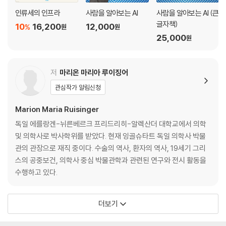
인류세의 인프라
사람을 알아보는 AI
사람을 알아보는 AI (큰
글자책)
10
16,200
12,000
%
원
원
25,000
원
저
마리온 마리아 루이징어
관심작가 알림신청
Marion Maria Ruisinger
독일 에를랑겐-뉘른베르크 프리드리히-알렉산더 대학교에서 의학
및 의학사로 박사학위를 받았다. 현재 잉골슈타트 독일 의학사 박물
관의 관장으로 재직 중이다. 수술의 역사, 환자의 역사, 19세기 그리
스의 공중보건, 의학사 중심 박물관학과 관련된 연구와 전시 활동을
수행하고 있다.
더보기