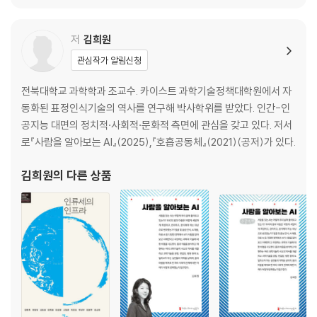
는 일상적인 사물 · 김희원, 최형섭
11장 코로나19 시대 한국의 마스크 생태계 · 장하원
저
김희원
주
관심작가 알림신청
에필로그: 포스트 코로나 시대의 마스크 · 홍성욱
필자 및 옮긴이 소개
전북대학교 과학학과 조교수. 카이스트 과학기술정책대학원에서 자
출전
동화된 표정인식기술의 역사를 연구해 박사학위를 받았다. 인간-인
공지능 대면의 정치적·사회적·문화적 측면에 관심을 갖고 있다. 저서
로『사람을 알아보는 AI』(2025),『호흡공동체』(2021)(공저)가 있다.
김희원
의 다른 상품