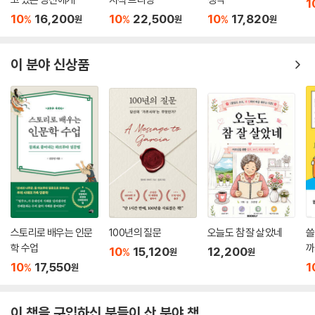
1910~11년의 만주 페스트는 수개월 만에 6만 명의 목숨을 앗아간 현대 역
1
에서든 상황에 따라 다른 마스크를 필요로 한다. 아마도 우리는 그 둘의 균
사상 가장 규모가 큰 폐페스트 유행이었다. 그전에 열대의학 의사들은 쥐
10
16,200
10
22,500
10
17,820
%
%
%
원
원
원
형에 대해 더 나은 방식을 만들어가야만 할 것이다. 팬데믹의 시간이 아니
와 벼룩으로 전염되는 선페스트에 훨씬 익숙해 있었다. 폐페스트는 선페스
라 마스크의 시간으로 생각해본다면, 마스크를 단지 (공중보건, 역학 연구
트와 같은 페스트균으로 발병되는데, 전염성이 훨씬 강하고 치명적이었다.
와 정보 전달, 집단적 돌봄의) 과정이 아니라 물질적 실체 그 자체로 생각
이 분야 신상품
균은 말하거나 재채기할 때 나오는 비말을 통해 퍼질 수 있었다. 만주에서
할 수 있을 것이다. 마스크는 보호를 위한 수단인 동시에 물질 그 자체이기
의 이 재앙은 유럽인들에게 중세 흑사병에 대한 끔찍한 기억을 상기시켰
도 하다. 마스크의 시간은 마스크의 영향에 대해 생각해볼 것을 주장한다.
다. 유럽인들은 예나 지금이나 중국이 역병의 근원지라고 믿었다. 폐페스
그리고 우리가 팬데믹의 다음 단계를 고려할 때쯤엔 그것이 어떤 모습이든
트의 전례 없는 유독성으로 인해 만주에서는 선교 의사들, 외국 장병들, 중
간에, 마스크에 관한 무언가를 따라잡으려고 안간힘을 쓰는 대신, 마스크
국 민간인들 할 것 없이 호흡기가 널리 쓰이게 되었다.
를 손에 쥔 채 상황을 이끌어나갈 수 있을 것이다”(84쪽).
---「7장 1911년 만주 페스트와 중국에서의 마스크의 역사」중에서
이 책은 총 3부 11장으로 이루어져 있다. 1부는 코로나 시대 마스크의 물질
샌프란시스코 시장 런던 브리드는… 공공장소에서의 마스크 착용 의무화
문화와 정치에 주목한다. 1장에서 세라 베스 키오는 미국 미시간주에서 팬
를 조기 시행한 것이 명백한 성공이었다고 기념하면서도 너무 일찍 축배를
데믹을 경험하면서 마스크를 얻고 쓰고 버리는 일과 관련해 새로이 출현한
들어서는 안 된다고 경고했다. MSNBC의 진행자 크리스 헤이스와의 인터
마스크의 물질문화를 고찰한다. 2장에서 홍성욱은 팬데믹 초기에 마스크
스토리로 배우는 인문
100년의 질문
오늘도 참 잘 살았네
쓸
뷰에서 브리드 시장은 다음과 같이 말했다. “사람들에게 역사를 상기시키
의 용도와 의미가 다변화되는 상황에 주목하며 마스크의 다면성에 대해 과
학 수업
까
10
15,120
12,200
%
원
원
는 것도 중요하다고 생각해요. 1918년 스페인 인플루엔자 당시에 사람들
학기술학의 관점에서 고찰한다. 3장에서 금현아, 섀로나 펄, 스콧 놀스, 트
10
17,550
1
%
원
은 성대한 파티를 열어 마스크를 벗어 던지며 기념했습니다. 그리고 며칠
리디베시 데이는 팬데믹 동안 동아시아, 남아시아, 북아메리카 지역의 마
후에 2천 명이 사망했습니다.”
스크 착용과 관련된 물질적 차원과 문화적 실행들의 지역적 형성과 변용을
---「8장 1918년 인플루엔자 범유행과 반-마스크 시위」중에서
이 책을 구입하신 분들이 산 분야 책
초국적 비교의 관점에서 살핀다. 4장에서 미즈시마 노조미와 야마사키 아