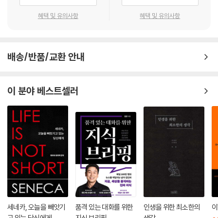
면서, 그 진위 여부를 밝히고 언제 이런 마스크가 어떠한 목적에서 만들어
졌는지 상상해본다. 한국이 다른 나라에 비해 코로나 마스크 수급에 재빠
혜택 및 유의사항
혜택 및 유의사항
새부리 마스크를 쓰고 있는 역병 의사의 모습은 오늘날 “페스트”라는 감염
르게 대처할 수 있었던 이유를 산업적, 제도적 인프라의 구축에서 찾으며,
병의 초상으로 굳어져 있다. 이 마스크가 풍기는 인상은 너무나도 강렬해
이를 지난 20여 년간 한국이 겪어온 공기 위협의 차원에서 분석한 글도 유
서 역사학 전문가들마저 그 역사적인 배경을 구체적으로 캐묻지 못하고 묵
의미하다.
시록적인 괴기스러움에 쉬이 휘둘려 박물관 방문객들 대다수가 느끼는 것
배송/반품/교환 안내
과 비슷한 정체 모를 공포심에 함께 휩싸이곤 한다. […] 역병 의사 마스크
마스크의 정치 또한 이 책의 중요한 한 축이다. 1911년 만주 페스트 유행 당
라는 이 역사적 존재는 페스트가 무엇인지를 총체적으로 말해주는 일종의
시 우롄더가 발명했다고 역사에 기록된 ‘우씨 마스크’를 통해서는 동양식
이 분야 베스트셀러
상징처럼 통하고 있다. 그런데 이 강력한 상징성이 정말 역사적인 사실들
물건을 서양과 동등한 과학적 성취로 인정하지 않고자 한 서양의 문화 헤
에 부합하는 것일까?
게모니를 읽어낼 수 있다. 코로나 사태 초기 마스크 착용에 대한 동서양의
---「5장 근대 초기 유럽의 흑사병과 역병 의사 마스크」중에서
다른 태도들과 그에 따라붙은 인종주의적 혐오 역시 마스크의 정치적 차원
을 드러낸다. 일제강점기 조선에서도 마스크가 도입되어 대유행했는데 당
일본에서 마스크가 의료진의 감염병 예방을 위한 도구가 된 것은 1899년
시 가정 위생의 도덕적 책임을 여성에게 전가하는 한편 마스크는 남성에게
이다. 당시 일본 열도에 역사상 처음으로 페스트가 발생했다. 일본의 의사
어울리지 않는 여성스러운 물건이라며 마스크의 젠더화가 일어나는 과정
들은 전염병 유행을 통제하기 위해 페스트에 관한 최신 문헌들을 학습하는
을 서술한 글은 현시대에도 매우 시사적이다.
데 열중했다. 우리는 마스크의 물질성에 초점을 맞춤으로써 독일로부터 받
은 두 차례의 영향을 확인할 수 있다.
마스크의 시간을 생각하다
---「6장 근대 일본의 마스크 문화」중에서
세네카, 오늘을 빼앗기
품격 있는 대화를 위한
인생을 위한 최소한의
이
“우리는 여전히 마스크를 필요로 한다. 감염 예방이든, 다른 실용적인 이유
고 있는 당신에게
지식 브리핑
생각