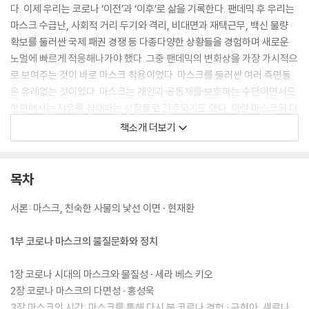
다. 이제 우리는 코로나 ‘이전’과 ‘이후’로 삶을 기록한다. 팬데믹 후 우리는
마스크 수급난, 사회적 거리 두기와 격리, 비대면과 재택근무, 백신 물량
확보를 둘러싼 국제 패권 경쟁 등 다종다양한 상황들을 경험하며 새로운
노멀에 빠르게 적응해나가야 했다. 그중 팬데믹의 변화상을 가장 가시적으
로 보여주는 것이 바로 마스크 착용이었다. 마스크를 둘러싼 여러 측면들
은 유례없는 것이었다. 마스크는 개인과 공동체를 보호하는 수단이면서도
한편에서는 자유를 침해하는 상징물로 간주되기도 했다. 이런 마스크의 다
면적 의미와 가치는 사회적 상황과 조건에 맞물리며 계속 변화해갔다. 예
책소개 더보기
컨대 기존의 ‘황사 마스크’는 개인의 보호장비였으나 ‘코로나 마스크’가 되
면서는 사회적 책임과 연대라는 상징적 의미를 획득했다. 코로나 마스크는
사물이 우리의 행동과 감정은 물론 삶의 방식과 규범까지 추동하고 또 영
목차
향을 줄 수 있음을 목도하게 해준 매우 흥미진진한 사물/사건이었다.
서론: 마스크, 친숙한 사물의 낯선 이면 · 현재환
코로나19 이후 보건의료, 사회과학, 인문학, 문학 등 다양한 분야에서 팬데
믹을 둘러싼 유의미한 논의가 홍수처럼 쏟아졌다. 그중에서도 이 책 『마스
1부 코로나 마스크의 물질문화와 정치
크 파노라마』는 과학기술학자인 현재환(부산대), 홍성욱(서울대) 교수가
뜻을 모아 엮어낸 책으로서, 마스크라는 인공물 자체를 과학기술학(STS)
1장 코로나 시대의 마스크와 물질성 · 세라 베스 키오
의 관점에서 연구한 11편의 국내외 연구 성과를 소개한다. 질병, 젠더, 인
2장 코로나 마스크의 다면성 · 홍성욱
종, 환경정의 등 다양한 차원에서 성찰하며, 마스크를 둘러싼 의학적, 과학
3장 마스크의 시간: 마스크를 통해 다시 본 코로나 경험 · 금현아, 섀로나