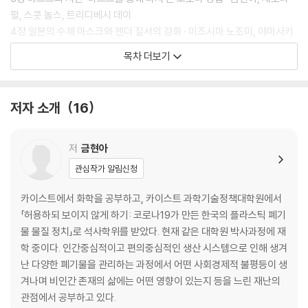
적 논쟁들과 정치적, 역사적 논의들을 파노라마처럼 넓게 펼쳐 보이는 흥
펄, 스콧 놀스, 트리디베시 데이
미로운 연구 모음집이다.
4장 일본의 수제 마스크와 젠더 질서의 강화 · 미즈시마 노조미, 야마사키
아사코
목차 더보기
2부 마스크 정치의 지구사: 흑사병부터 스페인 인플루엔자까지
저자 소개
16
5장 근대 초기 유럽의 흑사병과 역병 의사 마스크 · 마리온 마리아 루이징
어
6장 근대 일본의 마스크 문화 · 스미다 도모히사
저
금현아
7장 1911년 만주 페스트와 중국에서의 마스크의 역사 · 장멍
관심작가 알림신청
8장 1918년 인플루엔자 범유행과 반-마스크 시위 · 브라이언 돌런
카이스트에서 화학을 공부하고, 카이스트 과학기술정책대학원에서
3부 한국 사회에서의 마스크의 정치: 스페인 인플루엔자에서 코로나19까
「허용하되 보이지 않게 하기: 코로나19가 만든 한국의 플라스틱 폐기
지
물 물질 정치」로 석사학위를 받았다. 현재 같은 대학원 박사과정에 재
학 중이다. 인간중심적이고 편의중심적인 생산 시스템으로 인해 생겨
9장 식민지 조선에서의 마스크: 방역용 마스크에서 가정 위생의 도구로 ·
난 다양한 폐기물을 관리하는 과정에서 어떤 사회경제적 불평등이 생
현재환
겨나며 비인간 존재의 삶에는 어떤 영향이 있는지 등을 느린 재난의
10장 황사 마스크에서 코로나 마스크까지: 변화하는 공기 위협에 대응하
관점에서 공부하고 있다.