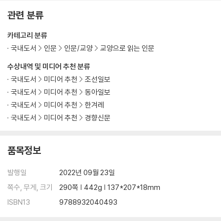
관련 분류
카테고리 분류
국내도서
인문
인문/교양
교양으로 읽는 인문
수상내역 및 미디어 추천 분류
국내도서
미디어 추천
조선일보
국내도서
미디어 추천
동아일보
국내도서
미디어 추천
한겨레
국내도서
미디어 추천
경향신문
품목정보
발행일
2022년 09월 23일
쪽수, 무게, 크기
290쪽 | 442g | 137*207*18mm
ISBN13
9788932040493