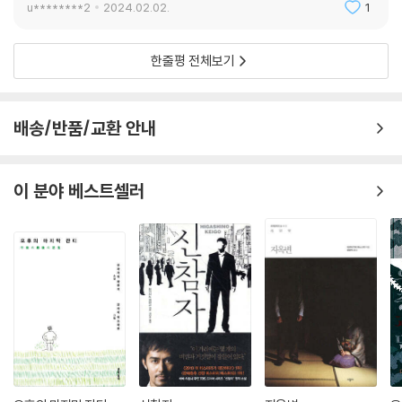
u********2
2024.02.02.
1
다.
〈백치〉는 육체적 쾌락에 빠진 한 백치 여자와 궁핍한 현실 속에서 허덕이던
한줄평 전체보기
주인공 이자와가 우연히 함께 살게 되며 일어난 일을 그린다. 앞날을 계획
할 수 없는 전쟁통 속에서 둘은 피난을 떠나게 되는데, 삶의 의욕과 희망을
잃고 기본적인 욕구만 남은 이자와의 모습이 흡사 피난길에서도 졸리다고
배송/반품/교환 안내
자버리는 백치를 점점 닮아가는 듯 보인다.
이 분야 베스트셀러