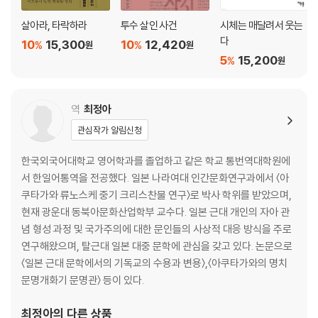
살아라, 타락하라
투수 살인 사건
시체는 매달려서 웃는
다
10
15,300
10
12,420
%
%
원
원
5
15,200
%
원
역
최정아
관심작가 알림신청
한국외국어대학교 영어학과를 졸업하고 같은 학교 통번역대학원에
서 한일어통역을 전공했다. 일본 나라여대 인간문화연구과에서 〈아
쿠타가와 류노스케 중기 크리스찬물 연구〉로 박사 학위를 받았으며,
현재 광운대 동북아문화산업학부 교수다. 일본 근대 개인의 자아 관
념 형성 과정 및 국가주의에 대한 문인들의 사상적 대응 방식을 주로
연구해왔으며, 탈근대 일본 대중 문학에 관심을 갖고 있다. 논문으로
〈일본 근대 문학에서의 기독교의 수용과 변용〉,〈아쿠타가와의 명치
문명개화기 문명관〉 등이 있다.
최정아
의 다른 상품