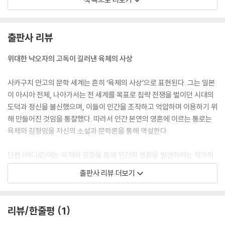
이미 여자를 소유해버린 나는 식기를 방에서 몰아낼 만큼의 순결에 대한
정절을 상실해버렸다. 나는 여자가 앞치마를 두르는 것을 좋아하지 않는
다. 총채질하는 모습 따윌 보고 있느니 차라리 길거리에 나가 귀신같이 생
출판사 리뷰
긴 여자 걸인을 보는 편이 낫다고 생각한다. 방에 먼지가 한 뼘이나 쌓여 있
다 해도 여자가 그걸 쓸어내기보다 그냥 먼지 속에 앉아 있어주길 바란다.
위대한 낙오자의 고독이 길러낸 육체의 사상
---「어디로」중에서
사카구치 안고의 문학 세계는 흔히 ‘육체의 사상’으로 표현된다. 그는 일본
나는 옛날부터 행복을 의심하고 그것의 작음을 슬퍼하면서도 동경하는 마
이 아시아 전체, 나아가서는 전 세계를 목표로 침략 전쟁을 벌이던 시대의
음을 어찌할 수 없었다. 그런데 이제야 겨우 행복과 손을 끊을 수 있으리라
도덕과 정신을 불신했으며, 이들이 인간을 조작하고 억압하며 이용하기 위
느낀다. 나는 이제 다시 처음부터 불행과 고통을 찾아나서는 거다. 이제 행
해 만들어진 것임을 통찰했다. 따라서 인간 본연의 영혼에 이르는 통로는
복 같은 건 바라지 않는다. 행복 같은 건 사람의 마음을 진정으로 위로해주
육체와 감정임을 자신의 소설과 문학론을 통해 역설한다.
지 못하기 때문이다. 행여 조금이라도 행복해지려는 생각 따위는 해선 안
된다. 인간의 영혼은 영원히 고독한 것이니까. 나는 아주 위세 좋게 이런 염
단편 〈어디로〉에는 육체와 감정을 통해 인간의 영혼을 발견하려는 작가의
불 같은 생각을 했다.
노력과 좌절이 드러나 있다. 또 다른 수록작 〈나는 바다를 껴안고 싶다〉는
출판사 리뷰 더보기
---「나는 바다를 껴안고 싶다」중에서
마침내 발견한 인간 영혼의 아름다움을 표현한다. 저자 스스로도 문학은
이성과 논리, 사회의 규범과 가치 체계를 부정하는 것에서 출발한다는 관
“죽을 때는 이렇게 둘이서 함께하는 거야. 그러니까 무서워하지 마. 그리고
점에서 가족과 집, 고향이 갖는 선험적 가치로부터 이반〔〈돌의 생각〉〕
리뷰/한줄평
1
내게서 떨어지지 마. 불도 폭탄도 다 잊어버려. 우리 두 사람의 인생길은 언
할 필요를 느끼고 평생 방랑과 낙오자의 삶을 살아간다. 말년에 공권력을
제나 바로 이 길인 거야. 이 길을 그냥 똑바로 쳐다보면서 내 어깨에 기대