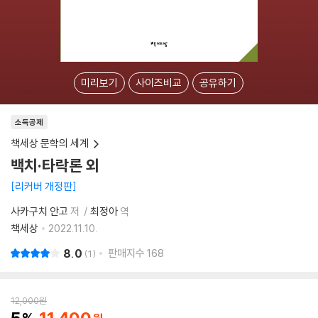
미리보기
사이즈비교
공유하기
소득공제
책세상 문학의 세계
백치·타락론 외
리커버 개정판
사카구치 안고
저
최정아
역
책세상
2022.11.10.
8.0
판매지수
168
1
12,000
원