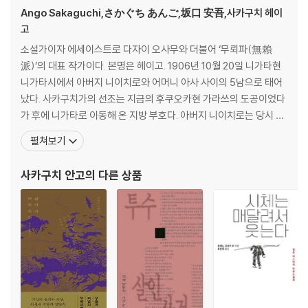
Ango Sakaguchi,さかぐち あんご,坂口 安吾,사카구치 헤이
고
소설가이자 에세이스트로 다자이 오사무와 더불어 ‘무뢰파(無賴
派)’의 대표 작가이다. 본명은 헤이고. 1906년 10월 20일 니가타현
니가타시에서 아버지 니이치로와 어머니 아사 사이의 5남으로 태어
났다. 사카구치가의 선조는 지금의 후쿠오카현 가라쓰의 도공이었다
가 후에 니가타로 이동해 온 지방 부호다. 아버지 니이치로는 당시 중
의원 의원이자 니가타 신문사 사장이었고 한시 시인으로도 알려진 정
펼쳐보기
치가로서 언제나 다망했으며 장남을 제외한 자식들에게는 무관심하
고 냉담했다. 사카구치가의 재산은 체면과 의리를 중시했던 니이치로
사카구치 안고
의 다른 상품
의 대에서 탕진되게 된다. 니이치로의 전처와 첩의 아이까지 합한 열
세