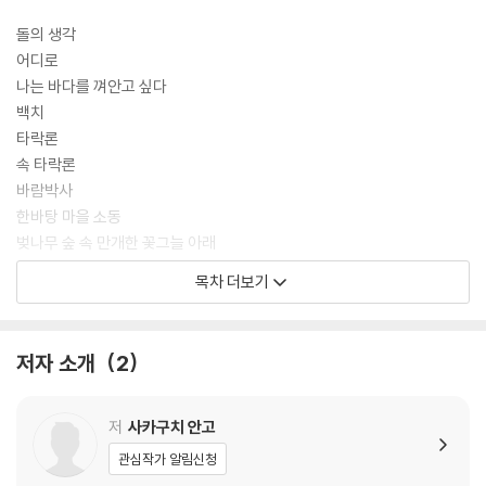
돌의 생각
어디로
나는 바다를 껴안고 싶다
백치
타락론
속 타락론
바람박사
한바탕 마을 소동
벚나무 숲 속 만개한 꽃그늘 아래
목차 더보기
작가 인터뷰
작가 연보
주
저자 소개
2
저
사카구치 안고
관심작가 알림신청