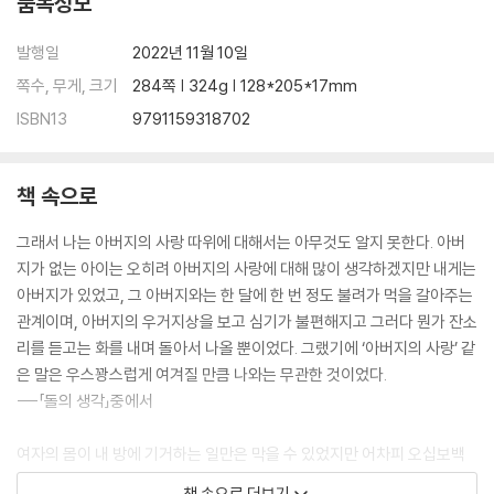
품목정보
발행일
2022년 11월 10일
쪽수, 무게, 크기
284쪽 | 324g | 128*205*17mm
ISBN13
9791159318702
책 속으로
그래서 나는 아버지의 사랑 따위에 대해서는 아무것도 알지 못한다. 아버
지가 없는 아이는 오히려 아버지의 사랑에 대해 많이 생각하겠지만 내게는
아버지가 있었고, 그 아버지와는 한 달에 한 번 정도 불려가 먹을 갈아주는
관계이며, 아버지의 우거지상을 보고 심기가 불편해지고 그러다 뭔가 잔소
리를 듣고는 화를 내며 돌아서 나올 뿐이었다. 그랬기에 ‘아버지의 사랑’ 같
은 말은 우스꽝스럽게 여겨질 만큼 나와는 무관한 것이었다.
---「돌의 생각」중에서
여자의 몸이 내 방에 기거하는 일만은 막을 수 있었지만 어차피 오십보백
보다. 냄비와 솥, 식기가 살기 시작했다. 내 영혼은 퇴폐하고 황폐해졌다.
책 속으로 더보기