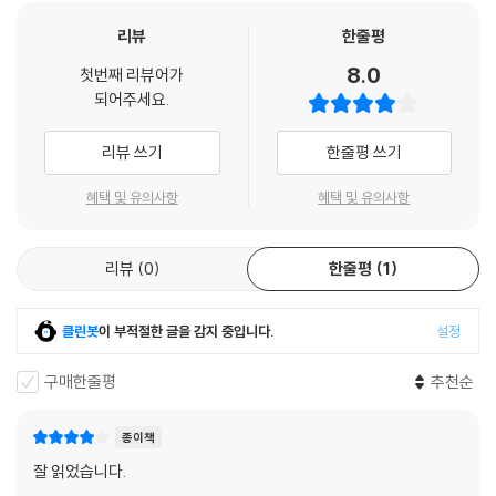
상대로 격렬한 투쟁을 벌이기도 한 그는 소설을 통해서만이 아니라 삶 전
따라오기만 해. 알았지?” 여자는 ‘응’ 하고 대답하듯 고개를 끄덕였다. 그
체를 통해 이러한 ‘부정’을 실천했다.
리뷰
한줄평
끄덕임은 치졸했으나 이자와는 감동에 겨워 미쳐버릴 듯한 기분이었다. 아
8.0
아, 길고도 긴, 몇 번에 걸친 공포의 시간, 주야로 이어진 폭격 아래서 여자
첫번째 리뷰어가
이 선집에는 안고의 강렬한 현실 인식을 보여주는 작품 외에도 문학적으로
되어주세요.
가 처음으로 표명한 첫 의지였으며 단 한 번의 대답이었다. 그것이 너무 측
독창적인 작품도 실려 있다. 소극(笑劇), 광대극을 뜻하는 파스farce의
은하여 이자와는 돌아버릴 것 같았다.
특성과 효과에 착안한 소설론인 ‘파스론’에 입각하여 쓴 〈바람박사〉와 〈한
리뷰 쓰기
한줄평 쓰기
---「백치」중에서
바탕 마을 소동〉이 그것인데, 이 작품들은 논리나 지성이 배제된, 황당무계
한 공상이 만들어낸 현실과 인간의 묘사를 통해 어리석어 보이는 인간에
혜택 및 유의사항
혜택 및 유의사항
전쟁에 졌기 때문에 타락하는 것이 아니다. 인간이기에 타락하는 것이며
대한 한없는 애정과 긍정을 드러낸다.
살아 있기에 타락할 뿐이다. 허나 영원히 타락하지는 못하리라. 왜냐하면
인간의 마음은 고난에 대해 강철같지 못하기 때문이다. 인간은 가녀리고
리뷰
0
한줄평
1
타락하라, 그리고 살아라
위약하며, 그 때문에 어리석은 존재지만 완전히 타락하기에도 너무 약하
다. 인간은 결국 처녀를 살해하지 않을 수 없을 것이고, 무사도를 짜내지 않
전후에 발표된 〈타락론〉과 〈백치〉는 문단에서 거의 사라진 안고를 다시 부
클린봇
이 부적절한 글을 감지 중입니다.
설정
고는 못 배길 것이며 천황을 들먹이지 않을 수 없게 될 것이다. 그러나 타인
각시켰다. 〈타락론〉은 인간에게 주어진 정신적 가치는 그 사회의 지도층과
의 처녀가 아닌 자신의 처녀를 살해하고 자신의 무사도와 자신의 천황을
권력층이 권력과 체제 유지를 위해 창조한 것이며 인간을 왜곡하고 조정하
구매한줄평
추천순
고안해내기 위해서는 사람은 올바르게, 타락해야 할 길을 온전히 타락할
기 위한 것임을 논한다. 따라서 패전은 슬퍼할 일이 아니라 날조된 가치를
필요가 있다.
일거에 허물 수 있게 해준 위대한 파괴라는 것이다. 그런 점에서 전후 일본
종이책
---「타락론」중에서
사회는 정신적 가치의 강조로 인해 가려진 인간 본연의 영혼을 회복하고
잘 읽었습니다.
직시하여 구원에 이를 수 있는 새로운 출발점을 모색할 수 있음을 주장한