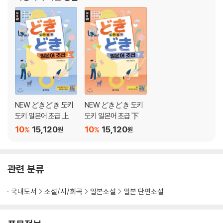
NEW どきどき 도키
NEW どきどき 도키
도키 일본어 초급 上
도키 일본어 초급 下
10
15,120
10
15,120
%
%
원
원
관련 분류
국내도서
소설/시/희곡
일본소설
일본 단편소설