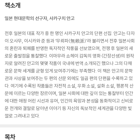
책소개
일본 현대문학의 선구자, 사카구치 안고
전후 일본의 대표 작가 중 한 명인 사카구치 안고의 단편 선집. 안고는 다자
이 오사무, 이시카와 준 등과 ‘무뢰파(無賴派)’라 불리면서 전후 일본사회
의 혼란과 퇴폐를 반영한 독자적인 작풍을 선보였으며, 전쟁 후 일본의 새
로운 출발점을 통찰했다. 이마무라 쇼헤이 감독의 영화 〈간장선생〉의 원작
자로 알려진 안고의 몇몇 작품이 국내에 번역 소개되긴 했으나 그의 다채
로운 문학 세계를 균형 있게 보여주기에는 부족했다. 이 책은 안고의 문학
관과 사상을 보여주는 두 편의 산문 외에도 일곱 편의 단편을 수록하고 있
다. 여기에 수록된 작품들은 자전적 소설, 우화 소설, 설화 소설, 평론적 산
문에 이르는 다양한 장르이며, 일본 사회에 대한 깊이 있는 통찰부터 인간
에 대한 애정 어린 시선과 유머, 인간의 욕망과 본성을 동화적이고 신비로
운 전개와 결말로 담아낸 이야기 등 자신의 독보적인 세계관을 다양한 빛
깔로 그려내고 있다.
목차