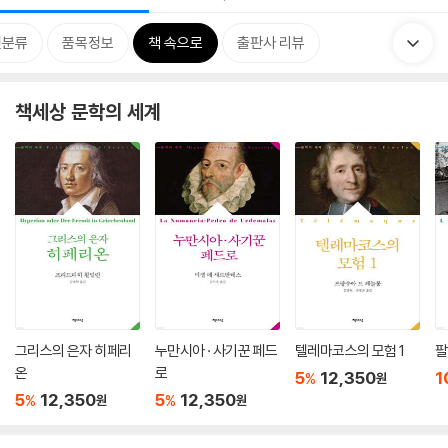
련분류
품목정보
책 속으로
출판사 리뷰
책세상 문학의 세계
그리스의 은자 히페리
누만시아 · 사기꾼 페드
텔레마코스의 모험 1
팔
온
로
5
12,350
1
%
원
5
12,350
5
12,350
%
%
원
원