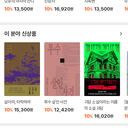
오후의 마지막 잔디
신참자
지옥변
우
10
13,500
10
16,920
10
13,500
1
%
%
%
원
원
원
이 분야 신상품
살아라, 타락하라
투수 살인 사건
괴담 소설이라는 이름
[
의 소설 괴담
문
10
15,300
10
12,420
%
%
원
원
폭
10
16,020
1
%
원
깊
왔