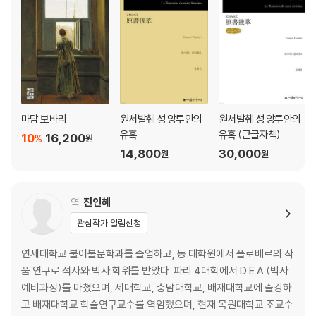
마담 보바리
원서발췌 성 앙투안의
원서발췌 성 앙투안의
유혹
유혹 (큰글자책)
10
16,200
%
원
14,800
30,000
원
원
역
진인혜
관심작가 알림신청
연세대학교 불어불문학과를 졸업하고, 동 대학원에서 플로베르의 작
품 연구로 석사와 박사 학위를 받았다. 파리 4대학에서 D.E.A.(박사
예비과정)를 마쳤으며, 세대학교, 충남대학교, 배재대학교에 출강하
고 배재대학교 학술연구교수를 역임했으며, 현재 목원대학교 조교수