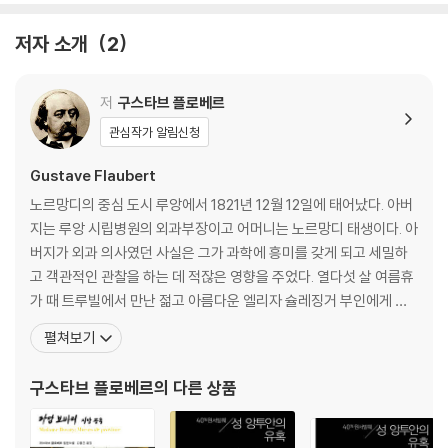
저자 소개
2
저
구스타브 플로베르
관심작가 알림신청
Gustave Flaubert
노르망디의 중심 도시 루앙에서 1821년 12월 12일에 태어났다. 아버
지는 루앙 시립병원의 외과부장이고 어머니는 노르망디 태생이다. 아
버지가 외과 의사였던 사실은 그가 과학에 흥미를 갖게 되고 세밀하
고 객관적인 관찰을 하는 데 적잖은 영향을 주었다. 열다섯 살 여름휴
가 때 트루빌에서 만난 젊고 아름다운 엘리자 슐레징거 부인에게 격
렬하고도 신비스러운 애정을 기울인다. 『감정교육』(1869)에서 마리
펼쳐보기
아르누 부인의 윤곽이 슐레징거 부인의 모습을 통하여 표현되어 있
다. 1840년에 바칼로레아에 합격하고 파리의 법과대학에 등록하지
구스타브 플로베르
의 다른 상품
만, 『감정교육』 초고 집필 중이던 1843년 10