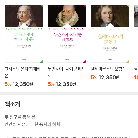
그리스의 은자 히페리
누만시아 · 사기꾼 페드
텔레마코스의 모험 1
팔
온
로
5
12,350
1
%
원
5
12,350
5
12,350
%
%
원
원
책소개
두 친구를 통해 본
인간의 지성에 대한 풍자와 해학