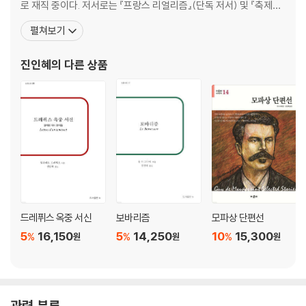
로 재직 중이다. 저서로는 『프랑스 리얼리즘』(단독 저서) 및 『축제와
문화적 본질』, 『축제 정책과 지역현황』, 『유럽의 문화통합』, 『프랑스
펼쳐보기
문학에서 만난 여성들』, 『문자, 매체, 도시』(공저) 등이 있고, 옮긴 책
으로는 플로베르의 작품 『부바르와 페퀴셰』, 『통상 관념 사전』, 『감정
진인혜
의 다른 상품
교육』과 플로베르의 전기 『플로
드레퓌스 옥중 서신
보바리즘
모파상 단편선
5
16,150
5
14,250
10
15,300
%
%
%
원
원
원
관련 분류