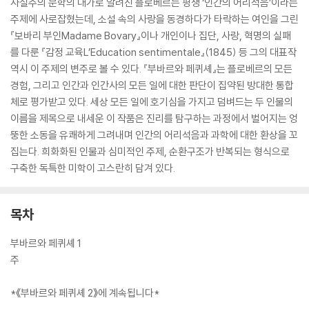
사실주의 문학의 대가로 알려진 플로베르는 평생 ‘인간의 어리석음’이라는
주제에 사로잡혔는데, 소설 속의 사랑을 동경하다가 타락하는 여인을 그린
『보바리 부인Madame Bovary』이나 개인이나 집단, 사랑, 혁명의 실패
를 다룬 『감정 교육L’Education sentimentale』(1845) 등 그의 대표작
역시 이 주제의 변주로 볼 수 있다. 『부바르와 페퀴셰』는 플로베르의 모든
경험, 그리고 인간과 인간사의 모든 일에 대한 판단이 집약된 방대한 통합
체로 평가받고 있다. 세상 모든 일에 호기심을 가지고 덤벼드는 두 인물의
이름을 제목으로 내세운 이 작품은 진리를 탐구하는 과정에서 벌어지는 엉
뚱한 소동을 유쾌하게 그려내며 인간의 어리석음과 과학에 대한 환상을 꼬
집는다. 희화화된 인물과 심미적인 주제, 순환구조가 반복되는 형식으로
구축한 독특한 미학이 고스란히 담겨 있다.
목차
부바르와 페퀴셰 1
주
*《부바르와 페퀴셰 2》에 계속됩니다*