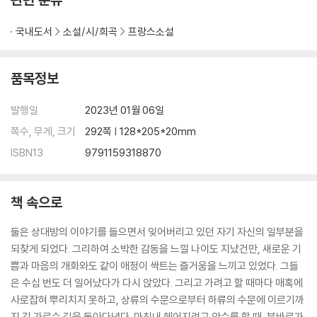
국내도서
소설/시/희곡
프랑스소설
품목정보
발행일
2023년 01월 06일
쪽수, 무게, 크기
292쪽 | 128*205*20mm
ISBN13
9791159318870
책 속으로
둘은 상대방의 이야기를 들으면서 잊어버리고 있던 자기 자신의 일부분을
되찾게 되었다. 그리하여 소박한 감동을 느낄 나이도 지났건만, 새로운 기
쁨과 마음의 개화와도 같이 애정이 싹트는 즐거움을 느끼고 있었다. 그들
은 수십 번도 더 일어났다가 다시 앉았다. 그리고 가려고 할 때마다 매혹에
사로잡혀 뿌리치지 못하고, 상류의 수문으로부터 하류의 수문에 이르기까
지 긴 가로수 길을 돌아다녔다. 마침내 헤어지려고 악수를 할 때, 부바르가