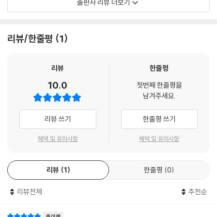
출판사 리뷰 더보기
어떻게 똑같은 당분으로 뼈와 피와 림프와 배설물이 만들어진단 말인가?
석음과 지성, 그 모두가 구별할 필요가 없음을 깨닫는다. 확언과 도식화를
그렇다고 음식물이 변화되는 과정을 뒤따라가 볼 수도 없는 일이다. 한 가
일삼고 쉽게 결론을 내리는 다른 인물들에 비해, 누구도 의심하지 않는 확
지 음식물만 섭취하는 사람도 화학적으로는 여러 가지 음식을 먹는 사람과
실한 것을 의심함으로써 기존의 질서를 어지럽히는 이들은 이 세계 안에서
리뷰/한줄평
1
마찬가지다. 보클랭은 암탉이 먹는 귀리쌀에 포함된 칼슘을 모두 계산해보
능숙하게 처신하지 못함으로써 오히려 세상이 내포한 모순을 폭로한다.
았는데, 그 닭이 낳은 계란 껍질에서는 그보다 더 많은 양의 칼슘이 발견되
었다. 그렇다면, 물질이 새로이 생성된 것이다. 어떤 방법에 의해서일까?
희화화의 대상은 역전되어, 부바르와 페퀴셰가 아니라 과학과 체계, 그리
리뷰
한줄평
그에 관해서는 전혀 알 수가 없다.
고 세상 자체가 비판을 받게 된다. 온갖 분야를 경험한 끝에 두 사람이 결국
10.0
--- p.102
첫번째 한줄평을
처음의 직업인 필경사로 돌아간다는 열린 결말은 삶의 아이러니를 선명하
남겨주세요.
게 드러낸다.
페퀴셰에게는 거의 모든 작품이 소설보다 더 어리석게 생각되었다. 연극에
리뷰 쓰기
한줄평 쓰기
는 결코 파괴시킬 수 없는 판에 박힌 상투적인 이야기가 존재하기 때문이
▷좌충우돌 콤비의 왁자지껄한 소동
다. 루이 11세는 모자 모양의 작은 상 앞에 무릎을 꿇지 않을 수가 없고, 앙
혜택 및 유의사항
혜택 및 유의사항
리 4세는 늘 쾌활하며, 메리 스튜어트는 잘 울고, 리슐리외는 잔인하다. 즉
뚱뚱하고 다혈질인 부바르와 왜소하고 소심한 페퀴셰는 상반되는 외모와
단순한 개념을 좋아하고 관객의 무지함을 고려하여, 모든 인물의 성격이
기질에도 불구하고 너무나 죽이 잘 맞는 친구 사이다. 뜻하지 않게 유산을
단번에 드러나는 것이다. 그리하여 극작가는 관객을 향상시켜주는 것이 아
리뷰
1
한줄평
0
상속받은 그들은 직업인 필경사를 그만두고 샤비뇰이라는 시골로 내려가
니라 오히려 퇴보시키고, 가르치는 것이 아니라 오히려 바보로 만든다.
진리를 탐구하기로 한다. 그들은 원예, 농업, 화학, 의학, 지질학, 고고학,
--- p.201
리뷰전체
추천순
역사, 문학, 철학, 종교, 교육 등 온갖 분야의 학문을 두루 접하면서 매번 전
문서적을 탐독하고 과학 이론을 현실에 적용하려고 노력하지만 실수를 연
페퀴셰는 부바르를 설득하려고 종잇조각을 집어 들었다. “구불구불한 선
종이책