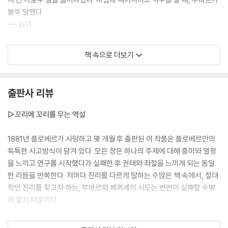
불쑥 말했다.
--- p.11
페퀴셰가 부추긴 탓에 부바르도 비료에 대한 열정을 갖게 되었다. 나뭇가
책 속으로 더보기
지, 피, 내장, 깃털 등 찾아낼 수 있는 모든 것을 퇴비 구덩이에 모아 놓았다.
그는 벨기에산 용액, 스위스산 분뇨, 알칼리성 용액 다 올미, 훈제 청어, 해
조류, 헌 옷 등도 사용하고 인조 질소 비료도 가져오게 하여 비료를 만들려
출판사 리뷰
고 애썼다. 책 속의 이론을 끝까지 밀고 나가다 보니 오줌도 결코 놓칠 수
없었다. 그래서 그는 화장실을 없애버렸다.
▷꼬리에 꼬리를 무는 역설
--- p.53
1881년 플로베르가 사망하고 몇 개월 후 출판된 이 작품은 플로베르만의
항상 땀을 흘리는 부바르는 셔츠만 입고, 바지는 짧은 멜빵으로 명치까지
독특한 사고방식이 담겨 있다. 모든 장은 하나의 주제에 대해 흥미와 열정
끌어 올리고 있었다. 그러나 건망증이 심해서 증류기의 칸막이 판을 잊어
을 느끼고 연구를 시작했다가 실패한 후 권태와 좌절을 느끼게 되는 동일
버리거나 불을 세게 하곤 했다. 페퀴셰는 어린아이 작업복처럼 생긴 소매
한 리듬을 반복한다. 저마다 진리를 다르게 말하는 수많은 책 속에서, 절대
달린 긴 겉옷을 입고 중얼거리며 계산을 했다. 그들은 스스로를 유익한 일
적인 진리를 찾고자 하는, 부바르와 페퀴셰의 시도는 번번이 실패할 수밖
에 몰두하는 매우 훌륭한 사람이라고 생각했다.
에 없기 때문이다.
--- pp.83~84
그러나 이러한 순환 속에서 두 주인공은 마침내 실패와 성공, 인간의 어리