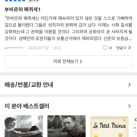
발한다. 해부학을 공부하다가는 시체를 숨겼다는 오해를 받고, 통조림을
을 하나 비스듬히 그리겠네. 그 선 위를 달려가는 사람은, 선이 밑으로 내려
만들다가 폭발 사고를 일으키고, 엉터리 처방으로 병을 악화시키는가 하
부바르와 폐퀴세1
갈 때마다 더 이상 지평선을 보지 못하지. 그렇지만 선은 다시 위로 올라가
면, 화석을 채취하다가 연행되기도 한다. 때로는 기이하기까지 한 이들의
"부바르와 폐퀴세는 어딘가에 예속되어 있지 않은 것을 스스로 기뻐하며
고, 굴곡이 있더라도 결국 정상에 도달하게 되지. 진보라는 것도 이와 같은
탐구열은 곧 주위 사람들의 비웃음을 사고 이용당하기에 이르지만, 작가는
집으로 돌아왔다.그들은 성직자의 권력에 겁이 났다. 이제는 사회 질서를
것이네.”
자신이 어리석다는 사실조차 모르는 사람들과 달리 어리석음을 인식하고
강화하는데 그 권력을 이용할 것이다. 그리하여 공화국이 곧 사라지게 될
--- p.273
극복하려 노력하는 이들의 모습에 연민이 담긴 시선을 보낸다. 풍자의 날
것이다. 삼백만의 유권자들이 보통선거에서 제외되었다. 신문의 보증금은
은 이들이 아니라 이들을 둘러싼 세계를 겨누고 있다.
올랐고 검열이 되살아났다.사람들은 신문소설을 비난했다. 고전철학은 위
w*******i
2023.07.12.
신고
0
댓글
0
험한 것으로 간주
리뷰 전체보기
배송/반품/교환 안내
이 분야 베스트셀러