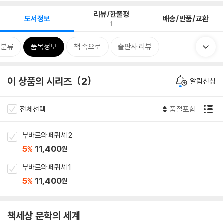
리뷰/한줄평
도서정보
배송/반품/교환
1
련분류
품목정보
책 속으로
출판사 리뷰
이 상품의 시리즈
2
알림신청
전체선택
품절포함
부바르와 페퀴셰 2
5
11,400
%
원
부바르와 페퀴셰 1
5
11,400
%
원
책세상 문학의 세계