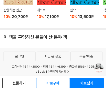
반항하는 인간
페스트
전락
적
10
20,700
10
17,100
10
13,500
1
%
%
%
원
원
원
이 책을 구입하신 분들이 산 분야 책
로그인
최근 본 상품
주문/배송
고객센터 1544-3800
티켓 1544-6399
중고샵 1566-4295
eBook 1:1문의/채팅상담
예스이십사(주) 사업자 정보
선물하기
바로구매
카트담기
이용약관
개인정보처리방침
청소년보호정책
PC버전
회사소개
거래처관계자께
도서홍보
광고
Copyright © YES24 Corp. All Rights Reserved.
MATOM11