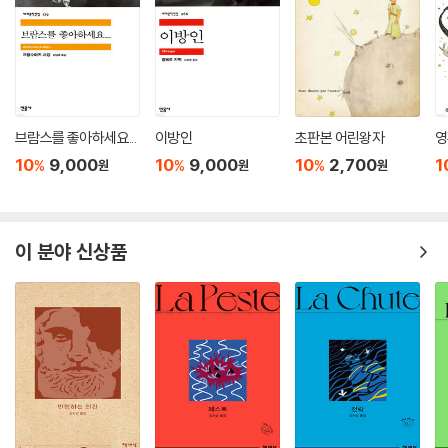
브람스를 좋아하세요...
이방인
초판본 어린왕자
영
10
9,000
10
9,000
10
2,700
1
%
%
%
원
원
원
이 분야 신상품