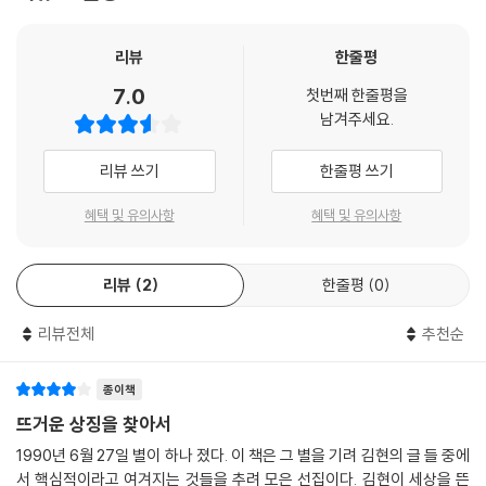
이 획일화의 시대에 - 놀라운 것은 그 획일화에 반대하는 목소리까지 획일
화되었다는 점입니다. - 자기 목소리로 작업을 계속하는 사람이 많아지기
를 바랍니다. 그것이 저는 획일화에 제일 확실하게 온 몸으로 버티는 일이
리뷰
한줄평
라고 생각합니다.
7.0
첫번째 한줄평을
--- p.8-9
남겨주세요.
선생님은 글읽기-쓰기에게 주체의 자리를, 대뇌를, 넘겨준 것이다. 하지
리뷰 쓰기
한줄평 쓰기
만, 그것이 아니었다면, 한국문학은 <시칠리아의 암소>를 갖기 위해 오랜
혜택 및 유의사항
혜택 및 유의사항
시간을 기다려야 했을 것이다. <시칠리아의 암소>는 푸코 해설도, 김현 문
학의 확대도 아니다. 그것은 푸코 자체이고 동시에 김현 자체이거나, 푸코
이상이며 동시에 김현 이상이다. 그것은 존재의 퇴적으로 무거워진 지성이
리뷰
2
한줄평
0
어떻게 경쾌한 사유의 도약을 이룰 수 있는가에 대한 모범적인 대답이기도
하였다.
리뷰전체
추천순
(편집의 말, 정과리)
종이책
--- p.
뜨거운 상징을 찾아서
1990년 6월 27일 별이 하나 졌다. 이 책은 그 별을 기려 김현의 글 들 중에
서 핵심적이라고 여겨지는 것들을 추려 모은 선집이다. 김현이 세상을 뜬