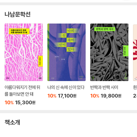
나남문학선
아름다워지기 전에 뒤
나의 신 속에 신이 있다
반짝과 반짝 사이
흰
를 돌아보면 안 돼
10
17,100
10
19,800
2
%
%
원
원
10
15,300
%
원
책소개