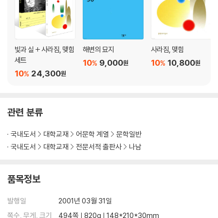
빛과 실 + 사라짐, 맺힘
해변의 묘지
사라짐, 맺힘
세트
10
9,000
10
10,800
%
%
원
원
10
24,300
%
원
관련 분류
국내도서
대학교재
어문학 계열
문학일반
국내도서
대학교재
전문서적 출판사
나남
품목정보
발행일
2001년 03월 31일
쪽수, 무게, 크기
494쪽 | 820g | 148*210*30mm