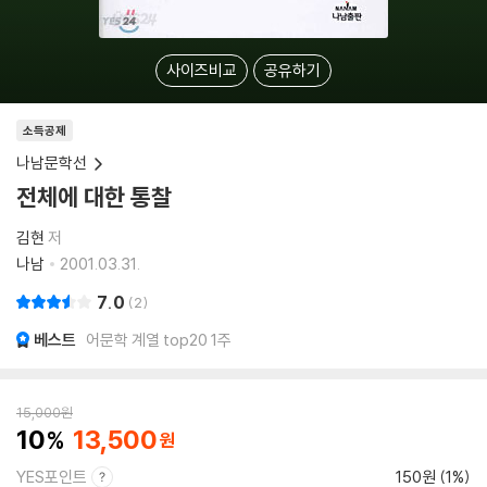
사이즈비교
공유하기
소득공제
나남문학선
전체에 대한 통찰
김현
저
나남
2001.03.31.
7.0
2
베스트
어문학 계열 top20 1주
15,000
원
10
13,500
YES포인트
150원 (1%)