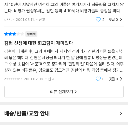
지 10년이 지났지만 여전히 그의 이름은 여기저기서 되울림을 그치지 않
는다. 비평가 권성우씨는 김현 등의 4.19세대 비평가들의 등장을 외디푸
스적 과정으로 그리고 해서 말이 많지만 권성우 선생 자체도 김현의 업적
e**t
2001.03.11.
신고
2
댓글
0
을 결코 폄하하지는
종이책
김현 선생에 대한 회고담이 재미있다
김현이 타계한 후, 그의 후배이자 제자인 정과리가 김현의 비평들을 간추
려 묶은 책이다. 김현은 세상을 떠나기 한 달 전에 팔봉 비평상을 받았는데,
그 수상 소감이 '서문'격으로 정과리의 '편집의 말' 다음에 실려 있다. 이후
실려 있는 비평들은, 양으로도 압도적인 김현의 비평 작업 중에서 정과리
가 간추린, 기준이야 어떤 건지 모르겠지만, 아마도 그래서 김현의 가장 좋
c******r
2001.02.09.
신고
0
댓글
0
은, 가장
리뷰 전체보기
배송/반품/교환 안내