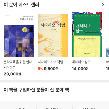
이 분야 베스트셀러
문학교육을 위한 현대
시나리오 초보 작법
내러티브 탐구
학
시작품론
5
9,500
14,000
1
%
원
원
29,000
원
이 책을 구입하신 분들이 산 분야 책