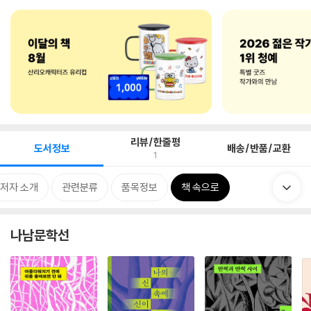
리뷰/한줄평
도서정보
배송/반품/교환
1
저자 소개
관련분류
품목정보
책 속으로
나남문학선