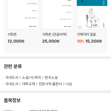
석화촌
석화촌 (큰글씨책)
가해자의 얼굴
12,000
25,000
10
15,300
%
원
원
원
관련 분류
국내도서
소설/시/희곡
한국소설
국내도서
대학교재
전문서적 출판사
나남
품목정보