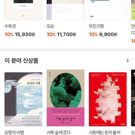
수족관
모순
무진기행
안
디
10
15,930
10
11,700
10
9,900
%
%
%
원
원
원
1
이 분야 신상품
유령의 비행
서쪽 숲에 갔다
사랑에는 돈이 들어
오