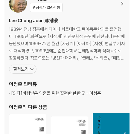
관심작가 알림신청
Lee Chung Joon,李淸俊
1939년 전남 장흥에서 태어나 서울대학교 독어독문학과를 졸업했
다. 1965년 '퇴원'으로 [사상계] 신인문학상 공모에 당선되어 문단에
등단했으며 1966-72년 월간 [사상계] [아세아] [지성] 편집부 기자
로 재직하였고, 1999년에는 순천대학교 문예창작학과 석좌교수로
활동하였다. 작품으로는 『병신과 머저리』, 『굴레』, 『석화촌』, 『매잡
이』, 『소문의 벽』, 『조율사』, 『들어보면 아시겠지만』, 『떠도는 말들』,
펼쳐보기
『이어도』, 『낮은 목소리로』, 『자서전들 쓰십시다』, 『서편제』, 『불을
머금은 항아리』, 『잔인한 도시』, 『살아있는 늪』, 『시간의 문』, 『비화밀
이청준
인터뷰
교
[읽다]
버림받은 영혼을 위한 질펀한 한판 굿 - 이청준
이청준
의 다른 상품