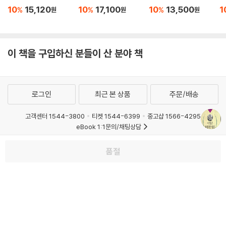
10
15,120
10
17,100
10
13,500
1
%
%
%
원
원
원
이 책을 구입하신 분들이 산 분야 책
로그인
최근 본 상품
주문/배송
고객센터 1544-3800
티켓 1544-6399
중고샵 1566-4295
eBook 1:1문의/채팅상담
예스이십사(주) 사업자 정보
품절
이용약관
개인정보처리방침
청소년보호정책
PC버전
회사소개
거래처관계자께
도서홍보
광고
Copyright © YES24 Corp. All Rights Reserved.
MATOM16