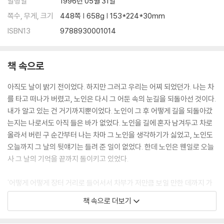
발행일
1996년 05월 31일
쪽수, 무게, 크기
448쪽 | 658g | 153*224*30mm
ISBN13
9788930001014
책 속으로
아직도 날이 밝기 전이었다. 하지만 그러고 우리는 어찌 되었던가. 나는 차
를 타고 떠나가 버렸고, 노인은 다시 그 어둔 속의 눈길을 되돌아선 것이다.
내가 알고 있는 건 거기까지뿐이었다. 노인이 그 후 어떻게 길을 되돌아갔
는지는 나로서도 아직 들은 바가 없었다. 노인을 길에 혼자 남겨두고 차로
올라서 버린 구 순간부터 나는 차마 그 노인을 생각하기가 싫었고, 노인도
오늘까지 그 날의 뒷얘기는 들려 준 일이 없었다. 한데 노인은 웬일로 오늘
사 그 날의 기억을 끝까지 돌이키고 있었다.
'어떻게 어떻게 장터 거리로 들어서서 차부가 저만큼 보일 만한 데까지 가
니까 그 때 마침 차가 미리 불을 켜고 차부를 나오는구나. 급란 김에 내가
책 속으로 더보기
손을 휘저어 그 차를 세웠더니, 그래 그 운전수한 사람들은 어찌 그리 길이
급하고 매정하기만 한 사람들이더냐. 차를 미처 세우지도 덜하고 덜크렁덜