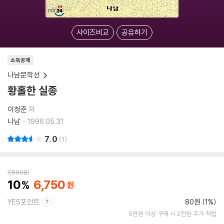
사이즈비교
공유하기
소득공제
나남문학선
황홀한 실종
이청준
저
나남
1996.05.31.
7.0
1
7,500
원
10
6,750
YES포인트
80원 (1%)
5만원 이상 구매 시 2천원 추가 적립