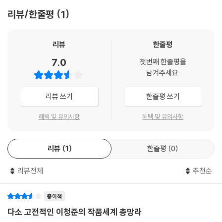
크렁 눈 깜짝할 사이에 저 아그를 훌쩍 실어 담고 가 버리는구나.' '그래서
리뷰/한줄평
1
어머님은 그때 어떻게 하셨어요?'
잠잠히 입을 다문채 듣고만 있던 아내가 모처럼 한 마디를 끼어 들고 있었
리뷰
한줄평
다. 나는 갑자기 다시 노인의 이야기가 두려워지고 있었다. 자리를 차고 일
7.0
첫번째 한줄평을
어나 다음 이야기를 가로막고 싶었다. 하지만 나는 이미 그럴 수가 없었다.
남겨주세요.
사지가 말을 들어 주지 않았다. 온몸이 마치 물을 먹은 솜처럼 무겁게 가라
앉아 있었따. 몸을 어떻게 움직여 볼 수가 없었다. 형언하기 어려운 어떤 달
리뷰 쓰기
한줄평 쓰기
콤한 슬픔, 달콤한 피곤기 같은 것이 나를 아늑히 감싸 오고 있었다.
혜택 및 유의사항
혜택 및 유의사항
'어떻게 하기는야. 넋이 나간 사람마냥 어둠 속에 한참이나 찻길만 바라보
고 서 있을 수 밖에야.... 그 허망한 마음을 어떻게 다 말 할 수가 있을 거
리뷰
1
한줄평
0
나......' 노인은 여전히 옛예기를 하듯 하는 그 차분하고 아득한 음성으로 그
날의 기억을 더듬어 나갔다.
리뷰전체
추천순
--- p.133-134
종이책
다소 고전적인 이청준의 작품세계 총망라