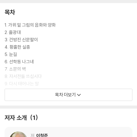
목차
1. 가위 밑 그림의 음화와 양화
2. 줄광대
3. 건방진 신문팔이
4. 황홀한 실종
5. 눈길
6. 선학동 나그네
7. 소문의 벽
8. 자서전들 쓰십시다
9. 다시 태어나는 말
10. 얼굴 없는 방문객
목차 더보기
11. 개백정
12. 뺑소니 사고
13. 시간의 문
저자 소개
1
저
이청준