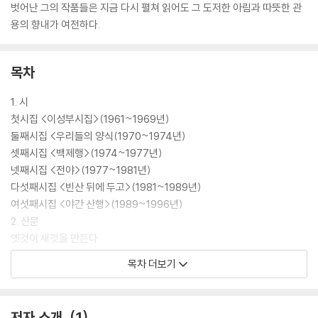
벗어난 그의 작품들은 지금 다시 펼쳐 읽어도 그 도저한 아림과 따뜻한 관
용의 향내가 여전하다.
목차
1. 시
첫시집 <이성부시집>(1961~1969년)
둘째시집 <우리들의 양식(1970~1974년)
셋째시집 <백제행>(1974~1977년)
넷째시집 <전야>(1977~1981년)
다섯째시집 <빈산 뒤에 두고>(1981~1989년)
여섯째시집 <야간 산행>(1989~1996년)
2. 산문
옛것이 새것을 만든다
산과 더불어
목차 더보기
이제 와 다시 보니
시를 찾아서
저자 소개
1