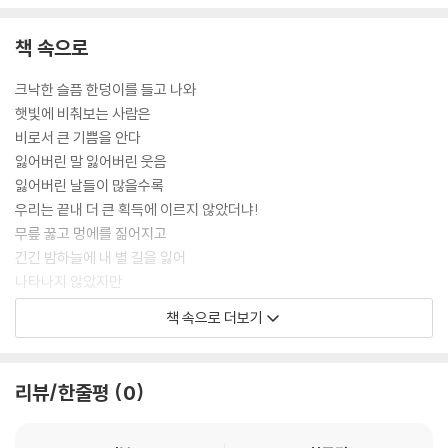
책 속으로
크낙한 슬픔 한덩이를 들고 나와
햇빛에 비춰보는 사람은
비로서 큰 기쁨을 안다
잃어버린 말 잃어버린 웃음
잃어버린 날들이 많을수록
우리는 끝내 더 큰 획득에 이르지 않았더냐!
무릎 꿇고 멍에를 짊어지고
긴긴 밤하늘에 내 별 길을 잃어
나타나지 않았지만
다음에 온 더 맑은 밤들마다
책 속으로 더보기
승리에 반짝였으니
이제 또 봄이다
리뷰/한줄평
0
아픔을 나의 것으로 찾아가는 사람만이
가슴 뛰는 우리들의 봄이다