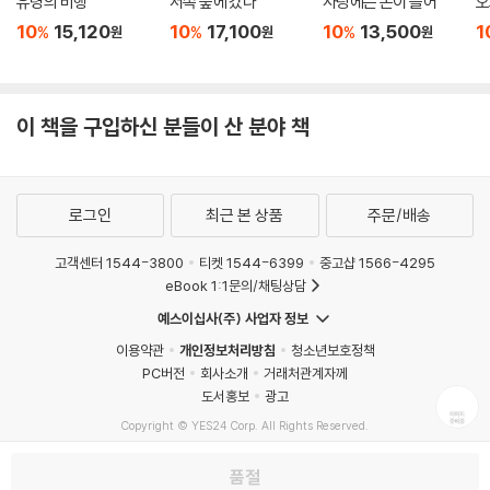
유령의 비행
서쪽 숲에 갔다
사랑에는 돈이 들어
오
10
15,120
10
17,100
10
13,500
1
%
%
%
원
원
원
이 책을 구입하신 분들이 산 분야 책
로그인
최근 본 상품
주문/배송
고객센터 1544-3800
티켓 1544-6399
중고샵 1566-4295
eBook 1:1문의/채팅상담
예스이십사(주) 사업자 정보
이용약관
개인정보처리방침
청소년보호정책
PC버전
회사소개
거래처관계자께
도서홍보
광고
Copyright © YES24 Corp. All Rights Reserved.
MATOM14
품절