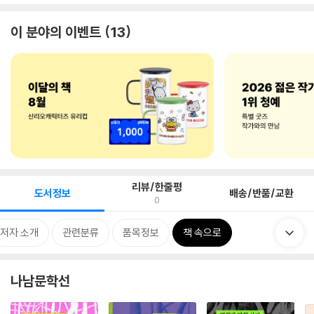
이 분야의 이벤트
13
리뷰/한줄평
도서정보
배송/반품/교환
0
저자 소개
관련분류
품목정보
책 속으로
나남문학선