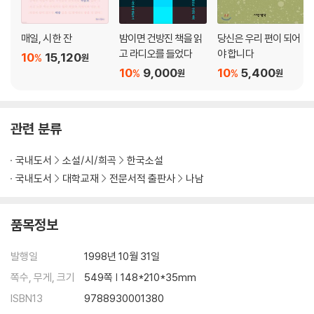
매일, 시 한 잔
밤이면 건방진 책을 읽
당신은 우리 편이 되어
고 라디오를 들었다
야 합니다
10
15,120
%
원
10
9,000
10
5,400
%
%
원
원
관련 분류
국내도서
소설/시/희곡
한국소설
국내도서
대학교재
전문서적 출판사
나남
품목정보
발행일
1998년 10월 31일
쪽수, 무게, 크기
549쪽 | 148*210*35mm
ISBN13
9788930001380