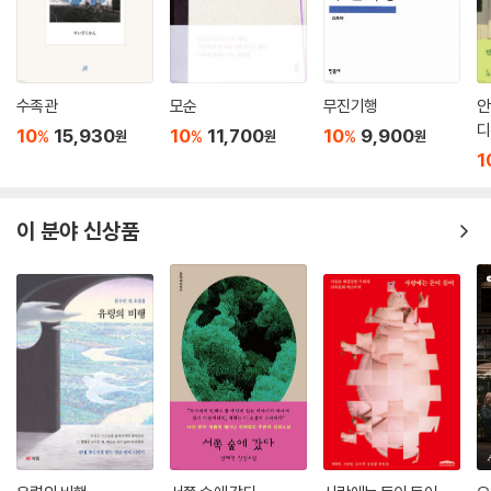
수족관
모순
무진기행
안
디
10
15,930
10
11,700
10
9,900
%
%
%
원
원
원
1
이 분야 신상품