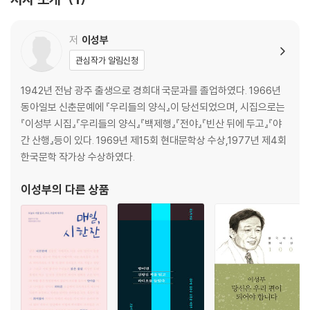
저
이성부
관심작가 알림신청
1942년 전남 광주 출생으로 경희대 국문과를 졸업하였다. 1966년
동아일보 신춘문예에 『우리들의 양식』이 당선되었으며, 시집으로는
『이성부 시집』『우리들의 양식』『백제행』『전야』『빈산 뒤에 두고』『야
간 산행』등이 있다. 1969년 제15회 현대문학상 수상,1977년 제4회
한국문학 작가상 수상하였다.
이성부
의 다른 상품