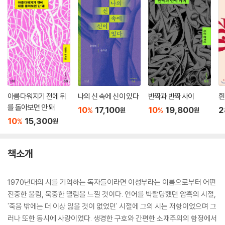
아름다워지기 전에 뒤
나의 신 속에 신이 있다
반짝과 반짝 사이
흰
를 돌아보면 안 돼
10
17,100
10
19,800
2
%
%
원
원
10
15,300
%
원
책소개
1970년대의 시를 기억하는 독자들이라면 이성부라는 이름으로부터 어떤
진중한 울림, 묵중한 떨림을 느낄 것이다. 언어를 박탈당했던 암흑의 시절,
'죽음 밖에는 더 이상 잃을 것이 없었던' 시절에 그의 시는 저항이었으며 그
러나 또한 동시에 사랑이었다. 생경한 구호와 간편한 소재주의의 함정에서