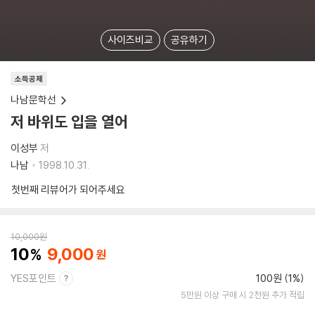
사이즈비교
공유하기
소득공제
나남문학선
저 바위도 입을 열어
이성부
저
나남
1998.10.31.
첫번째 리뷰어가 되어주세요
10,000
원
10
9,000
YES포인트
100원 (1%)
5만원 이상 구매 시 2천원 추가 적립