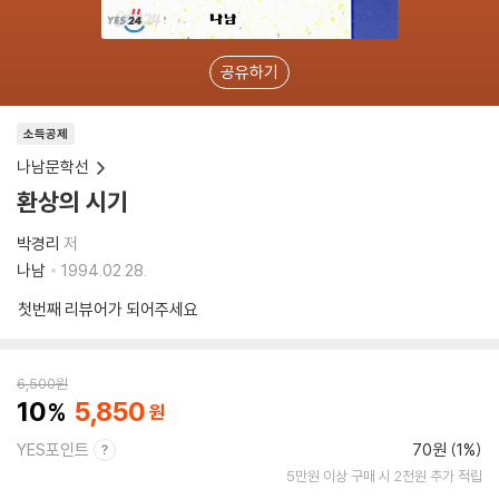
공유하기
소득공제
나남문학선
환상의 시기
박경리
저
나남
1994.02.28.
첫번째 리뷰어가 되어주세요
6,500
원
10
5,850
YES포인트
70원 (1%)
5만원 이상 구매 시 2천원 추가 적립