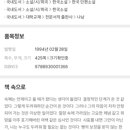
국내도서
소설/시/희곡
한국소설
한국 단편소설
국내도서
소설/시/희곡
한국소설
국내도서
대학교재
전문서적 출판사
나남
품목정보
발행일
1994년 02월 28일
쪽수, 무게, 크기
425쪽 | 크기확인중
ISBN13
9788930001366
책 속으로
숙혜는 언제이고 올 때가 왔다는 생각이 들었다. 결정적인 단계가 온 것 같
았다. 그렇게 두려워하던 순간이 온 것이다. 그러나 그의 마음이 차차 안정
되어 가는 것은 이상한 일이었다. 절망 속에 가라앉는 고요한 체념 같고 희
망을 아주 포기해버린 여백 같은 심사인 것이다. 사표를 내면 그만이 아닌
가, 나는 누구도 두려워 할 필요는 없는 것이다. 빵의 보장을 받지 않는 한