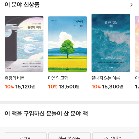
이 분야 신상품
유령의 비행
마음의 고향
끝나지 않는 여름
아
10
15,120
10
13,500
10
15,300
1
%
%
%
원
원
원
이 책을 구입하신 분들이 산 분야 책
로그인
최근 본 상품
주문/배송