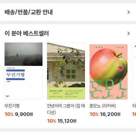
배송/반품/교환 안내
이 분야 베스트셀러
무진기행
안녕이라 그랬어 (집 에
혼모노 (리커버)
자
디션)
10
9,900
10
16,200
1
%
%
원
원
10
15,120
%
원