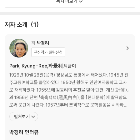
목차 더보기
11. 흑백콤비의 구두
12. 외곽지대
13. 환상의 시기
저자 소개
1
14. 쌍두아
15. 밀고자
16. 벽지
저
박경리
17. 어느 정오의 결정
관심작가 알림신청
18. 집
19. 우화
Park, Kyung-Ree,朴景利,박금이
20. 옛날 이야기
1926년 10월 28일(음력) 경상남도 통영에서 태어났다. 1945년 진
주고등여학교를 졸업하였다. 1950년 황해도 연안여자중학교 교사
로 재직하였다. 1955년에 김동리의 추천을 받아 단편 「계산(計算)」
과 1956년 단편 「흑흑백백(黑黑白白)」을 [현대문학]에 발표함으
로써 문단에 나왔다. 1957년부터 본격적으로 문학활동을 시작하여
단편 「전도(剪刀)」 「불신시대(不信時代)」 「벽지(僻地)」 등을 발표
펼쳐보기
하고, 『표류도』(1959), 『김약국의 딸들』(1962)을 비롯하여 『파시』
(1964), 『시장과 전장』(1965) 등 사회와 현실에 대한 비판성이 강
박경리
인터뷰
한 문제작을 잇달아 발표하