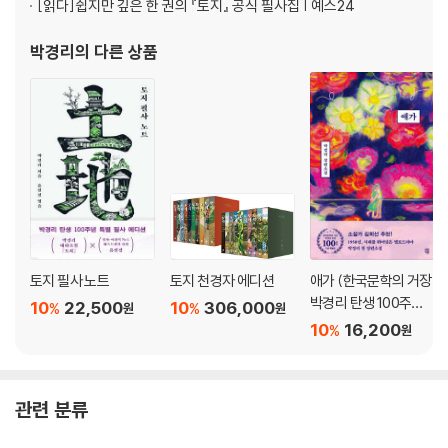
[읽다]
쉽지만 깊은 한 권의 『토지』 공식 필사집 | 예스24
박경리
의 다른 상품
토지 필사 노트
토지 천경자 에디션
애가 (한국문학의 거장
박경리 탄생 100주년
10
22,500
10
306,000
%
%
원
원
기념 특별판)
10
16,200
%
원
관련 분류