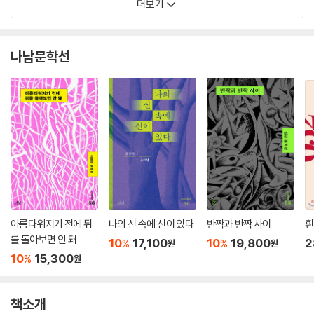
더보기
나남문학선
아름다워지기 전에 뒤
나의 신 속에 신이 있다
반짝과 반짝 사이
흰
를 돌아보면 안 돼
10
17,100
10
19,800
2
%
%
원
원
10
15,300
%
원
책소개