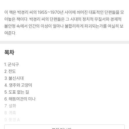
이 책은 박경리 씨의 1955~1970년 사이에 씌어진 대표적인 단편들을 모
아놓은 책이다. 박경리 씨의 단편들은 그 시대의 정치적 무질서와 경제적
불안정 속에서 인간의 이성이 얼마나 불합리하게 파괴되는가를 여실히 보
여준다.
목차
1. 군식구
2. 전도
3. 불신시대
4. 영주와 고양이
5. 도표 없는 길
6. 해동여관의 미나
7. 설화
8. 귀족
9. 풍경 A
10. 풍경 B