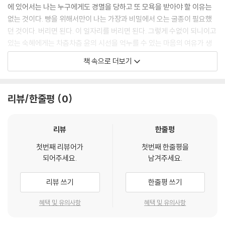
에 있어서는 나는 누구에게도 경멸을 당하고 또 모욕을 받아야 할 이유는
없는 것이다. 빵을 위해서만이 나는 가장과 비밀에서 오는 굴종이 필요했
던 것이다. 버리면 된다. 이 일자리를 버리면 된다. 그렇게 수없이 되니이고
있는 숙혜에게는 차츰차츰 윤의 시선을 억누를 수 있는 마음의 여유가 생
기는 것이었다. 뿐만 아니라 숙혜의 눈빛에서는 어느 종의 도발적인 반항
책 속으로 더보기
까지 번득이고 있었다. 마치 굴레를 벗어난 광포한 암소 모양으로.....
--- P.44
리뷰/한줄평
0
리뷰
한줄평
첫번째 리뷰어가
첫번째 한줄평을
되어주세요.
남겨주세요.
리뷰 쓰기
한줄평 쓰기
혜택 및 유의사항
혜택 및 유의사항