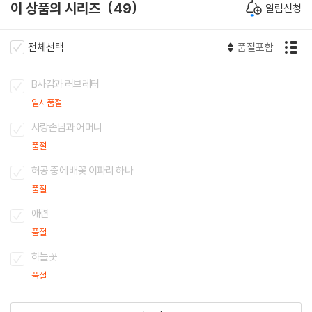
이 상품의 시리즈
49
알림신청
전체선택
품절포함
B사감과 러브레터
일시품절
사랑손님과 어머니
품절
허공 중에 배꽃 이파리 하나
품절
애련
품절
하늘꽃
품절