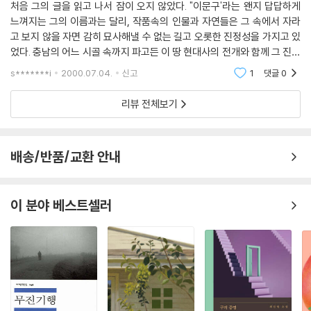
처음 그의 글을 읽고 나서 잠이 오지 않았다. "이문구'라는 왠지 답답하게
대의 가장 훌륭한 '사실주의적' 소설임에 틀림없다.
느껴지는 그의 이름과는 달리, 작품속의 인물과 자연들은 그 속에서 자라
고 보지 않을 자면 감히 묘사해낼 수 없는 길고 오롯한 진정성을 가지고 있
었다. 충남의 어느 시골 속까지 파고든 이 땅 현대사의 전개와 함께 그 진정
성은 부침과 변화와 한으로 변해나간다. 이라는 향기로운 제목과 함께 작
s*******i
2000.07.04.
신고
1
댓글
0
가는 그 시절,
리뷰 전체보기
배송/반품/교환 안내
이 분야 베스트셀러