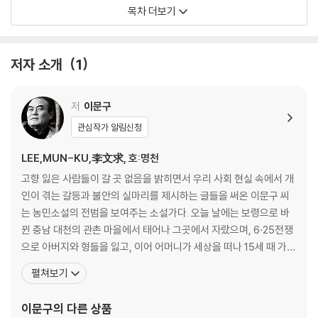
8. 공산토월 - 관촌수필 5
목차 더보기
9. 녹수청산 - 관촌수필 4
10. 일락서산 - 관촌수필 1
11. 암소
저자 소개
1
12. 장난감 풍선
해설 / 김인환 - 사실의 힘
저
이문구
관심작가 알림신청
LEE,MUN-KU,李文求, 호:명천
고향 잃은 사람들이 갈 곳 없음을 밝히면서 우리 사회 현실 속에서 개
인이 겪는 갈등과 불안의 실마리를 제시하는 글들을 써온 이문구 씨
는 농민소설의 전범을 보여주는 소설가다. 오늘 날에는 보령으로 바
뀐 충남 대천의 관촌 마을에서 태어나 그곳에서 자랐으며, 6·25전쟁
으로 아버지와 형들을 잃고, 이어 어머니가 세상을 떠나 15세 때 가장
이 되었다. 1959년 중학교 졸업 후 상경해 막노동과 행상으로 생계를
펼쳐보기
유지하던 그는 1961년 서라벌예술대학 문예창작과에 입학해 김동
리, 서정주 등에게 수학했다. 등단작품『다갈라 불망비』(1963)와 『백
이문구
의 다른 상품
결』(1966)의 독특한 문장과 문체에