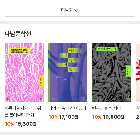
더보기
나남문학선
아름다워지기 전에 뒤
나의 신 속에 신이 있다
반짝과 반짝 사이
흰
를 돌아보면 안 돼
10
17,100
10
19,800
2
%
%
원
원
10
15,300
%
원