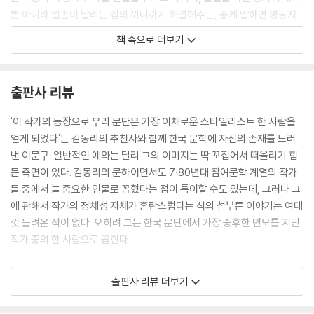
뿐 아니라 일손이 달리는 집의 끼니까지 해결해주는, 좋게 말하면 영농지
원 이동주방차인 셈이었다.
책 속으로 더보기
--- P.39
<관촌수필>은 우리네 마음자리 밑바닥에 가라앉아 있는 한국적 유토피아
출판사 리뷰
에 대한 향수를 자극한다. 그것은 사실 유토피아니 무릉도원이니 하는 박
'이 작가의 등장으로 우리 문단은 가장 이채로운 스타일리스트 한 사람을
래의 언어로는 감당할 수 없는, 한민족의 정서로써만 표현과 이해가 가능
얻게 되었다'는 김동리의 추천사와 함께 한국 문학에 자신의 존재를 드러
한 정복(淨福)의 두레공동체일 터이다. 그 공동체 안에서는 어른의 코골
낸 이문구. 일반적인 예와는 달리 그의 이미지는 딱 꼬집어서 떠올리기 힘
음과 부엉이의 울음과 강아지의 꿈꾸기가 서로 넘나들며 뒤섞인다. 자연과
든 측면이 있다. 김동리의 문하이면서도 7·80년대 참여문학 계열의 작가
동물과 인간이 구분되지 않고 어우러지는 원유오가 합일의 시공간이 그 곳
들 중에서 늘 중요한 인물로 꼽혔다는 점이 특이할 수도 있는데, 그러나 그
이다.
에 관해서 작가의 정체성 자체가 혼란스럽다는 식의 섣부른 이야기는 여태
--- p.
껏 들려온 적이 없다. 오히려 그는 한국 문단에서 가장 중후한 면모를 지닌
작가 중의 한 사람으로 꼽힌다.
<관촌수필>은 우리네 마음자리 밑바닥에 가라앉아 있는 한국적 유토피아
에 대한 향수를 자극한다. 그것은 사실 유토피아니 무릉도원이니 하는 박
그의 소설들을 읽어보면 우리의 현대사란 과연 사회적 현실을 있는 그대로
출판사 리뷰 더보기
래의 언어로는 감당할 수 없는, 한민족의 정서로써만 표현과 이해가 가능
말하는 것만으로도 억압받고 해코지당해야 했던 그런 극악함으로 점철되
한 정복(淨福)의 두레공동체일 터이다. 그 공동체 안에서는 어른의 코골
어 있다는 사실을 실감하게 된다. 선입견을 배제하고 그의 작품을 들여다