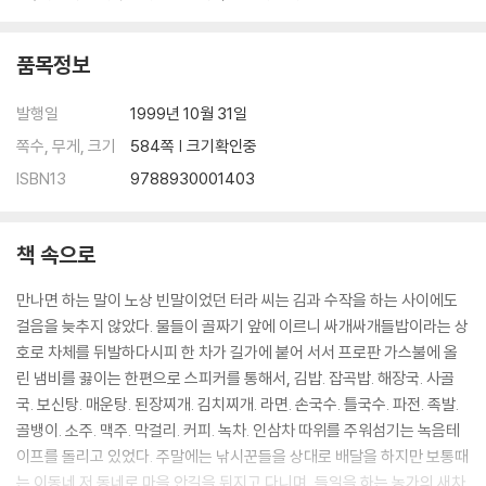
품목정보
발행일
1999년 10월 31일
쪽수, 무게, 크기
584쪽 | 크기확인중
ISBN13
9788930001403
책 속으로
만나면 하는 말이 노상 빈말이었던 터라 씨는 김과 수작을 하는 사이에도
걸음을 늦추지 않았다. 물들이 골짜기 앞에 이르니 싸개싸개들밥이라는 상
호로 차체를 뒤발하다시피 한 차가 길가에 붙어 서서 프로판 가스불에 올
린 냄비를 끓이는 한편으로 스피커를 통해서, 김밥. 잡곡밥. 해장국. 사골
국. 보신탕. 매운탕. 된장찌개. 김치찌개. 라면. 손국수. 틀국수. 파전. 족발.
골뱅이. 소주. 맥주. 막걸리. 커피. 녹차. 인삼차 따위를 주워섬기는 녹음테
이프를 돌리고 있었다. 주말에는 낚시꾼들을 상대로 배달을 하지만 보통때
는 이동네 저 동네로 마을 안길을 뒤지고 다니며, 들일을 하는 농가의 새차