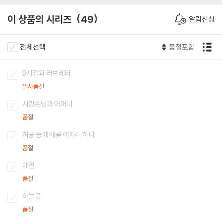
이 상품의 시리즈
49
알림신청
전체선택
품절포함
B사감과 러브레터
일시품절
사랑손님과 어머니
품절
허공 중에 배꽃 이파리 하나
품절
애련
품절
하늘꽃
품절