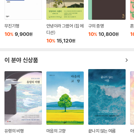
무진기행
안녕이라 그랬어 (집 에
구의 증명
혼
디션)
10
9,900
10
10,800
1
%
%
원
원
10
15,120
%
원
이 분야 신상품
유령의 비행
마음의 고향
끝나지 않는 여름
아