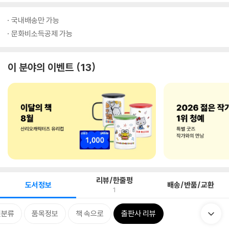
국내배송만 가능
문화비소득공제 가능
이 분야의 이벤트
13
리뷰/한줄평
도서정보
배송/반품/교환
1
련분류
품목정보
책 속으로
출판사 리뷰