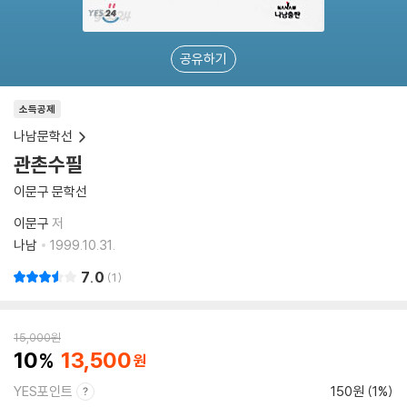
공유하기
소득공제
나남문학선
관촌수필
이문구 문학선
이문구
저
나남
1999.10.31.
7.0
1
15,000
원
10
13,500
YES포인트
150원 (1%)