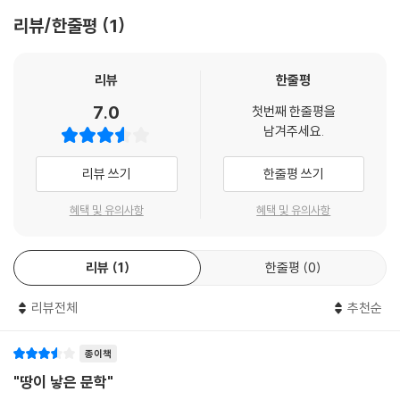
음과 부엉이의 울음과 강아지의 꿈꾸기가 서로 넘나들며 뒤섞인다. 자연과
보면 우리는 그 속에 놀라운 유머가 그득하다는 사실을 발견하게 된다. 물
리뷰/한줄평
1
동물과 인간이 구분되지 않고 어우러지는 원유오가 합일의 시공간이 그 곳
론, 그 유머는 그렇게 단순한 성격만은 아니다. 해설을 맡은 평론가 김인환
이다.
교수에 따르면 이 작가의 창작방법은 브레히트의 '소외효과'와 같은 맥락
--- p.
에 서 있다. 즉 대화에 의도적인 풍자와 해학을 삽입하고 인물의 행동을 정
리뷰
한줄평
상인 이하의 어리석은 짓으로 드러내어 인물을 골계화함으로써 미적(美
7.0
첫번째 한줄평을
的) 거리를 유지하고 있다는 것이다.
남겨주세요.
계속해서 김인환을 인용하자면 이문구 소설의 골계효과는 인간이 물건과
리뷰 쓰기
한줄평 쓰기
같은 인상을 줄 때에 터져나오는 침통한 웃음으로서 자본주의 사회의 물신
성(物神性)을 반영한다. 아울러 그는 '농촌을 한국사회의 외딴 섬으로 묘
혜택 및 유의사항
혜택 및 유의사항
사하는 작가들과는 반대로 이문구는 농촌을 우리시대의 전체성에 용해시
킨다. 농촌도 자본주의 사회의 재생산양식 안에 있으며 상품사회의 자기보
리뷰
1
한줄평
0
존을 위한 투쟁에서 벗어나 있지 않다는 것이 이문구의 현실인식이다'. 이
작가가 계속 농촌을 이야기한다 해서, 또는 작품 속에 엄청난 사투리를 집
리뷰전체
추천순
어넣고 있다 해서 어떤 토속취미 같은 것으로 착각해서는 안될 것이다. 현
대사회에서 소외된 농촌이라고는 하나 그 속에서의 삶은 곧 우리 동시대인
들 모두의 신산한 삶과 직결되고 있기 때문이다.
종이책
"땅이 낳은 문학"
이문구의 소설은 요컨대 가장 빼어난 스타일리스트에 의해 씌어진 우리 시