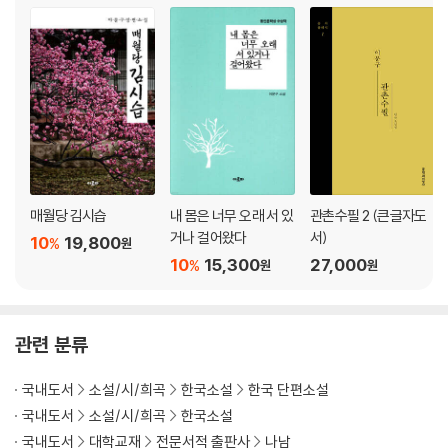
매월당 김시습
내 몸은 너무 오래 서 있
관촌수필 2 (큰글자도
거나 걸어왔다
서)
10
19,800
%
원
10
15,300
27,000
%
원
원
관련 분류
국내도서
소설/시/희곡
한국소설
한국 단편소설
국내도서
소설/시/희곡
한국소설
국내도서
대학교재
전문서적 출판사
나남