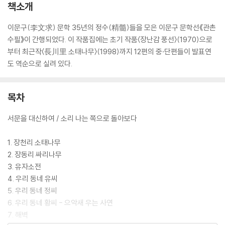
책소개
이문구(李文求) 문학 35년의 정수(精髓)들을 모은 이문구 문학선《관촌
수필》이 간행되었다. 이 작품집에는 초기 작품〈장난감 풍선〉(1970)으로
부터 최근작〈長川里 소태나무〉(1998)까지 12편의 중·단편들이 발표연
도 역순으로 실려 있다.
목차
서문을 대신하여 / 소리 나는 쪽으로 돌아보다
1. 장천리 소태나무
2. 장동리 싸리나무
3. 유자소전
4. 우리 동네 유씨
5. 우리 동네 정씨
6. 우리 동네 황씨 - 으악새 우는 사연
7. 해벽