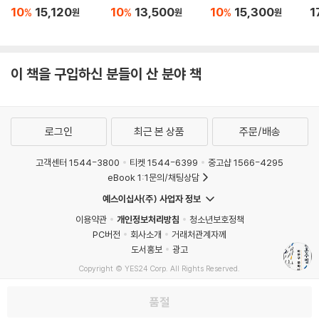
10
15,120
10
13,500
10
15,300
1
%
%
%
원
원
원
이 책을 구입하신 분들이 산 분야 책
로그인
최근 본 상품
주문/배송
고객센터 1544-3800
티켓 1544-6399
중고샵 1566-4295
eBook 1:1문의/채팅상담
예스이십사(주) 사업자 정보
이용약관
개인정보처리방침
청소년보호정책
PC버전
회사소개
거래처관계자께
도서홍보
광고
Copyright © YES24 Corp. All Rights Reserved.
MATOM2
품절