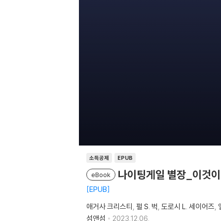
소득공제
EPUB
나이팅게일 별장_이것이
eBook
EPUB
애거사 크리스티
펄 S. 벅
도로시 L. 세이어즈
섬앤섬
2023.12.06.