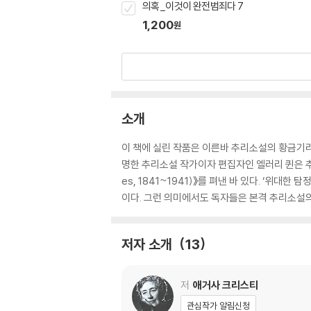
의혹_이것이 완전범죄다 7
1,200
원
소개
이 책에 실린 작품은 이른바 추리소설의 황금기라
명한 추리소설 작가이자 편집자인 엘러리 퀸은 추리소설 
es, 1841~1941)》를 펴낸 바 있다. ‘위대
이다. 그런 의미에서도 독자들은 본격 추리소설의
저자 소개
13
저
애거사 크리스티
관심작가 알림신청