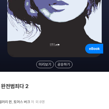
미리보기
공유하기
 완전범죄다 2
엘러리 퀸
토머스 버크
저
외 8명