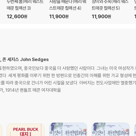
두번째 봄(메리 웨스트
사랑을 배운다(메리 웨
장미와 주목(메리 웨스
매콧 컬렉션 3)
스트매콧 컬렉션 4)
트매콧 컬렉션 5)
12,600
11,900
11,900
원
원
원
ck, 존 세지스 John Sedges
표현하였으며, 중국인보다 중국을 더 사랑했던 사람이다. 그녀는 미국 여성작가
평화를 이루기 위한 한 방편으로 인종간의 이해를 위한 가교 형성에 헌신해 왔다. 1892년 미국 웨
모를 따라 중국으로 건너가 어린 시절을 보냈다. 아버지는 전도사업에만 열중했기 
가, 1914년 랜돌프 매콘 여자대학을