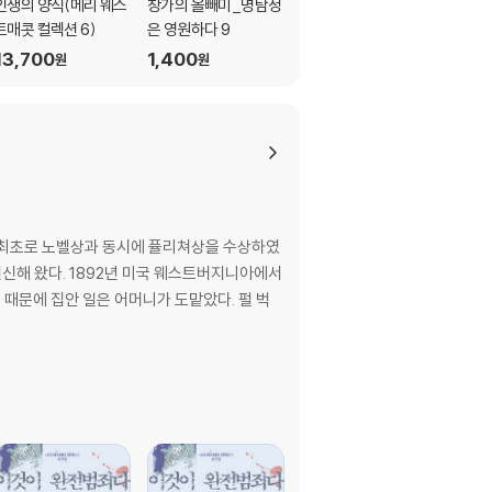
인생의 양식(메리 웨스
창가의 올빼미_명탐정
죽음의 체스게임_명탐
트매콧 컬렉션 6)
은 영원하다 9
정은 영원하다 10
13,700
1,400
1,400
원
원
원
 최초로 노벨상과 동시에 퓰리쳐상을 수상하였
스트버지니아에서
때문에 집안 일은 어머니가 도맡았다. 펄 벅