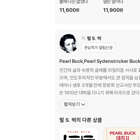
봄에 나는 없었다
딸은 딸이다
11,600
11,900
원
원
저
펄 S. 벅
관심작가 알림신청
Pearl Buck,Pearl Sydenstricker Bu
인간의 삶과 숙명적 굴레를 리얼리즘 서사로 
으며, 인도주의적인 부분에서도 큰 업적을 남겼다. 세계 
태어나 생후 3개월 만에 장로회 선교사인 부
은 1910년 대학을 다니기 위해 미국으로 갔다
펼쳐보기
펄 S. 벅
의 다른 상품