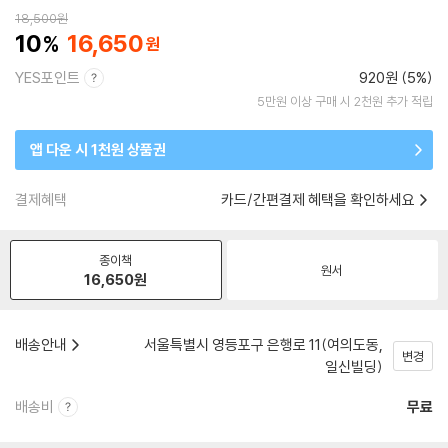
18,500
원
10
16,650
YES포인트
920원 (5%)
5만원 이상 구매 시 2천원 추가 적립
앱 다운 시 1천원 상품권
결제혜택
카드/간편결제 혜택을 확인하세요
종이책
원서
16,650
원
배송안내
서울특별시 영등포구 은행로 11(여의도동,
변경
일신빌딩)
배송비
무료