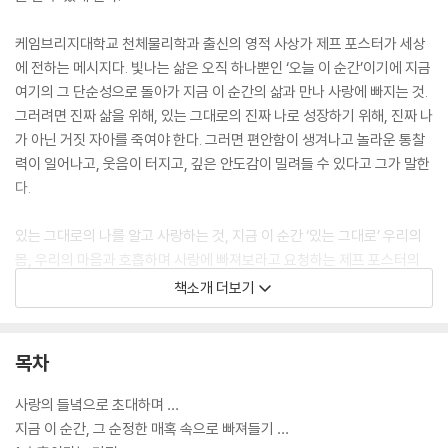
케임브리지대학교 천체물리학과 출신의 영적 사상가 제프 포스터가 세상
에 전하는 메시지다. 빛나는 삶은 오직 하나뿐인 ‘오늘 이 순간’이기에 지금
여기의 그 단순성으로 돌아가 지금 이 순간의 삶과 만나 사랑에 빠지는 것.
그러려면 진짜 삶을 위해, 있는 그대로의 진짜 나로 성장하기 위해, 진짜 나
가 아닌 거짓 자아를 죽여야 한다. 그러면 편안함이 생겨나고 놀라운 통찰
력이 일어나고, 웃음이 터지고, 깊은 안도감이 밀려들 수 있다고 그가 말한
다.
있는 그대로의 나를 알고 사랑하는 것, 지금 이 순간 ‘있는 그대로’ 우리의
몸, 우리의 마음과 호흡하며 사랑에 빠져보라고 요청하는 제프 포스터의
글은 사려 깊고 시적인, 영감 어린 초대장이다. 그의 주옥같은 치유 언어의
책소개 더보기
이해를 돕고자 이 책은 영한 판으로 만들어졌다.
그토록 바라던 치유도, 깨달음도, 변화도 일어나지 않는다면, 혼란, 의심,
목차
무기력, 두려움, 깊은 그리움과 갈망들이 여전히 계속되면서 무언가로부
터 단절되어 있다는 느낌을 받고 있다면 이 책을 통해 답을 얻을 수 있다.
사랑의 들녘으로 초대하며 …
이 책으로 증오를 통과해 사랑에 이르고, 슬픔을 통과해 기쁨에 이르고, 거
지금 이 순간, 그 순정한 매혹 속으로 빠져들기 …