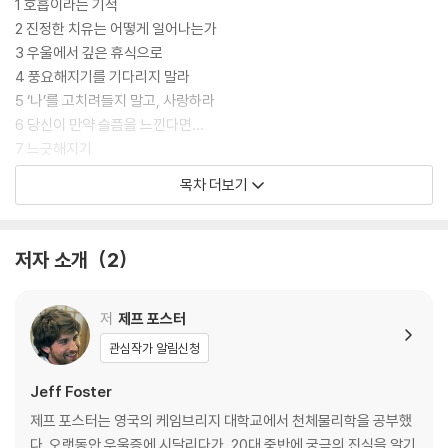
짓 희망을 버림으로써 새로운 희망의 새벽에 닿을 수 있다. 믿음과 용기를
1 호흡이라는 기적
얻어 새로운 길을 갈 수 있다.
2 진정한 치유는 어떻게 일어나는가
3 우울에서 깊은 휴식으로
4 풍요해지기를 기다리지 말라
5 ‘나’를 고치려들지 말고, 사랑하라
6 당신이 만약 슬픔을 느낀다면…
7 느긋해지기
8 파열과 수리
목차 더보기
9 당신의 나머지 반쪽이라는 신화
10 우리들 사이에 존재하는 침묵의 의미
11 스스로를 돕는 최고의 조언
저자 소개
2
12 아름다움에 대하여
13 우리가 우리 자신을 붙들어둘 수 없을 때
14 실망이라는 은총
저
제프 포스터
15 나는 당신과 함께 호흡한다
관심작가 알림신청
16 ‘옴짝달싹 못하는 것’의 아름다움
17 당신이 치유되지 않았던 이유
Jeff Foster
18 친구가 죽기를 원할 때
제프 포스터는 영국의 케임브리지 대학교에서 천체물리학을 공부했
19 우리는 모두 부드러운 곳에 있다
다. 오랫동안 우울증에 시달리다가, 20대 중반에 궁극의 진실을 알기