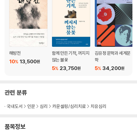
해방전
함께 만든 기적, 꺼지지
김유정 문학과 세계문
않는 불꽃
학
10
13,500
%
원
5
23,750
5
34,200
%
%
원
원
관련 분류
국내도서
인문
심리
카운셀링/심리치료
치유심리
품목정보