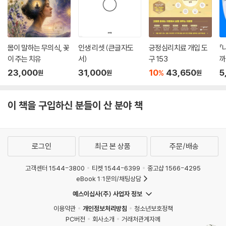
에도 그 어떤 것에도 “예스”라고 말하며 고개를 끄덕이기 시작한 것이다.
그 후 몇 주가 흐르고 몇 달이 지나는 동안, 나는 정신으로부터 빠져나와 가
슴으로 들어갔다. 나는 현재라는, 지금이라는 시간과 온전히 살을 맞대었
고, 세상 모든 것들과 내가 동떨어져 존재하지 않는다는 깊은 일체감(One
몸이 말하는 무의식, 꽃
인생 리셋 (큰글자도
긍정심리치료 개입 도
『
ness)을 느꼈다.”
이 주는 치유
서)
구 153
까
23,000
31,000
10
43,650
5
%
원
원
원
이때부터 제프는 온갖 견디기 힘든 느낌들, 생각들, 욕구들로부터 숨을 쉬
기 시작했고 자신의 본성(nature)을 발견하기 시작했다. 지금-이곳에 존
이 책을 구입하신 분들이 산 분야 책
재하는 ‘나’, 자신의 ‘진짜 정체(true identity)’를 찾아가기 시작했다.
제프는 이런 여정을 통해 자신만의 ‘진짜 명상’을 발견해낸 것이다. 그러기
에 기존의 명상이란 단어에 깃든 모든 신비주의적 색채를 지워낸다. 그는
로그인
최근 본 상품
주문/배송
연약한 인간성을 묵살하는 영성은 지지하지 않는다. 이것과 저것, 그때와
지금을 구분하는 이원론적 영성을 지지하지 않는다.
고객센터 1544-3800
티켓 1544-6399
중고샵 1566-4295
eBook 1:1문의/채팅상담
그가 자신의 경험으로부터 배우고 발견한 ‘진짜 명상’은 ‘있는 그대로(as
예스이십사(주) 사업자 정보
we are)’의 우리 자신에 대한 발견, 모든 부정적 감정들을 있는 그대로 받
이용약관
개인정보처리방침
청소년보호정책
아들이는 법이다. 그래서 그의 명상은 두 발을 딛고 있는 ‘지금 이곳’에서
PC버전
회사소개
거래처관계자께
삶이라는 선생으로부터 가장 혹독하게 배운 것들이다. 감정, 생각, 오해,