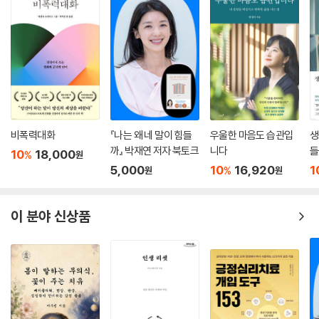
하게 되고, 받아들이게 되며, 끊긴 관계들이 다시 연결될 수 있다고 말한다.
홀로 헤매던 자신을 붙들어 둘 수 있고, 생명의 에너지로 채워진 사랑의 들
녘으로 다른 이도 초대할 수 있게 된다고 말한다.
제프는 어떻게 ‘진짜 명상’을 발견하게 되었는가? 그는 세계적 명문인 케임
브리지대학에 입학해 가족에겐 엄청난 자부심을 느끼게 해주었다. 그러나
정작 자신은 만성적인 우울증과 외로움, 트라우마와의 오랜 싸움으로 정신
적, 영적 붕괴를 겪었다. 착한 아들로 위장해 정상적인 척 살아갔다는 것이
비폭력대화
『나는 왜 네 말이 힘들
우울한 마음도 습관입
생
다. 이로 인해 자신의 정체성에 의문을 품고 죽음 직전에까지 이르렀다 살
까』 박재연 저자 북토크
니다
들
10
18,000
%
원
아낸 경험이 있다.
5,000
10
16,920
1
%
원
원
제프는 “내 몸을 떠난 곳, ‘지금 이 순간’이 아닌 환각 속 관념의 세계에서,
‘지금 이곳’과 가능하면 멀리 떨어진 곳에, 온갖 과거와 미래에 살고 있었
이 분야 신상품
다.” 하지만 “어떻게든 속으로는 살아있고 싶었다.”고 고백한다. 치유는 먼
저 자신을 깨부수는 것으로 시작됐다.
“살아야겠다고 외치기 시작하고, 무지했다는 사실을 인정하기 시작하고,
존재의 기쁨과 슬픔을 받아들이기 시작하고, 불완전한 인간이 만들어내는
엉망진창인 인생에 더 이상 고개를 돌리지 않기 시작하고, 어두움에도 빛