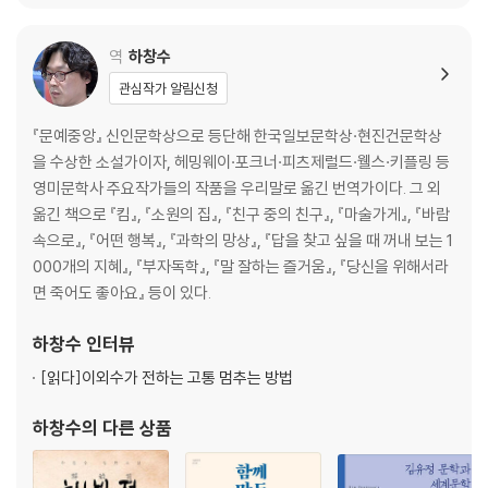
39 깨진 가슴의 행로
40 불타는 세상에 야생의 기도를
역
하창수
41 두려움과 만나는 법
관심작가 알림신청
42 연인
43 위대한 탈출
『문예중앙』 신인문학상으로 등단해 한국일보문학상·현진건문학상
을 수상한 소설가이자, 헤밍웨이·포크너·피츠제럴드·웰스·키플링 등
역자 후기
영미문학사 주요작가들의 작품을 우리말로 옮긴 번역가이다. 그 외
옮긴 책으로 『킴』, 『소원의 집』, 『친구 중의 친구』, 『마술가게』, 『바람
속으로』, 『어떤 행복』, 『과학의 망상』, 『답을 찾고 싶을 때 꺼내 보는 1
000개의 지혜』, 『부자독학』, 『말 잘하는 즐거움』, 『당신을 위해서라
면 죽어도 좋아요』 등이 있다.
하창수
인터뷰
[읽다]
이외수가 전하는 고통 멈추는 방법
하창수
의 다른 상품