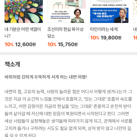
네 기분은 어떤 색깔이
조선미의 현실 육아 상
타인이라는 세계
내
니?
담소
10
19,800
1
%
원
10
12,600
10
15,750
%
%
원
원
책소개
바위처럼 강하게 우뚝하게 서게 하는 내면 여행!
내면의 힘, 고유의 능력, 사랑의 놀라운 힘은 어디서 어떻게 생겨나는가. 그
것은 지금 이 순간의 느낌들 안에서 호흡하고, ‘있는 그대로’ 호흡의 속도를
느끼고, 어떤 감정이든 지금의 현실을 ‘있는 그대로’ 존중하고 온전히 받아
들여 살아갈 때 자신에 대한 믿음이 복원되면서 시작된다고 한다. 그러면
세상 사람들이 설정해놓은 생각들에 따라가지 않게 되고, 관계에서 서로를
고치려 들거나 구하려는 시도도 필요 없게 되며, 상처 받지 않고 나만의 길
을 갈 수 있게 된다.