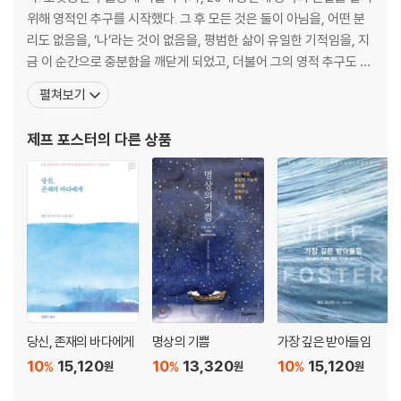
20 관계라는 요가
위해 영적인 추구를 시작했다. 그 후 모든 것은 둘이 아님을, 어떤 분
21 우리가 느낌들을 밀쳐낼 때
리도 없음을, ‘나’라는 것이 없음을, 평범한 삶이 유일한 기적임을, 지
22 당신의 위대한 보호자
금 이 순간으로 충분함을 깨닫게 되었고, 더불어 그의 영적 추구도 막
23 바위처럼 당당하게 서라!
을 내렸다. 그는 세계 곳곳에서 모임을 열고 사람들을 만나면서, 그들
펼쳐보기
24 사랑이 당신을 갈라놓을 때
에게 진정한 자신이 무엇인지를 발견하도록 돕는다. 왓킨스(Watkin
25 더 이상 구걸하지 말라
s Mind Body Spirit)에서 발표한 ‘2012년 세계의 영적 지도자 100
제프 포스터
의 다른 상품
26 오늘, 난폭한 당신을 제어하지 말라
인’에서 최연소 지도자로
27 시련의 불로부터 황금을
28 야생의 붓다
29 불길을 달래다
30 빠르게 달려가는 세상 속에서 공감하며 천천히 간다는 것
31 즐겁게 걷기
32 사랑의 모험
33 가슴이 다시 열릴 때의 달콤함
34 당신이 가진 야생의 목소리
35 사랑의 깊은 헌신
당신, 존재의 바다에게
명상의 기쁨
가장 깊은 받아들임
36 외로움에는 외로움의 치유가 함께 담겨 있다
10
15,120
10
13,320
10
15,120
%
%
%
원
원
원
37 빈센트 반 고흐에게 보내는 편지
38 혼돈 속의 고요