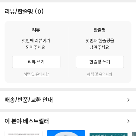
핑을 하고 있든, 공원의 벤치에 앉아 있든, 어느 곳이든 명상으로 들어가는
리뷰/한줄평
0
데에 상관이 없으며, 혼자 할 수도 있고, 누군가와 함께할 수도 있다는 것이
최고의 강점이다.
리뷰
한줄평
제프는 지금 여기가 아닌 관념의 세계에서 초월적 자아를 찾지 말고 우리
첫번째 리뷰어가
첫번째 한줄평을
의 몸, 우리의 마음과 사랑에 빠져보라고 이끈다. 그리고 ‘지금 이 순간’, ‘있
되어주세요.
남겨주세요.
는 그대로(as we are)’의 느낌들을 단순하고 순정하게 받아들여 보라고
권한다. 그의 초대는 때로는 부드럽고 감동적이며 때로는 도발적이다. 자
리뷰 쓰기
한줄평 쓰기
신의 가슴 깊은 곳을 다른 사람들과 공유하고 싶다는 연민이 자리하기 때
문이다. 그는 자신을 살려낸 것으로 자신과 똑같은 상황에 처한 누군가를
혜택 및 유의사항
혜택 및 유의사항
살려내려는 것이다.
제프는 과거 또는 미래라는 머릿속 집착의 드라마에서 빠져나와 지금 이곳
배송/반품/교환 안내
에 살아있는 자신의 실체와 만나고, ‘있는 그대로’의 자신을 느끼고, 그것에
가슴으로 응답해야 치유의 길이 열리기 시작한다고 말한다. 나와 관련된
삶은 과거의 삶도 미래의 삶도 아닌, ‘지금 이 순간’의 삶밖에 없고, 오늘의
이 분야 베스트셀러
삶이 곧 나의 삶이라는 것이다. 이것을 인식하는 순간, ‘진짜 자아’를 억누
르며 외면하고 부정해왔던 화·두려움·절망적 감정들을 ‘있는 그대로’ 직시