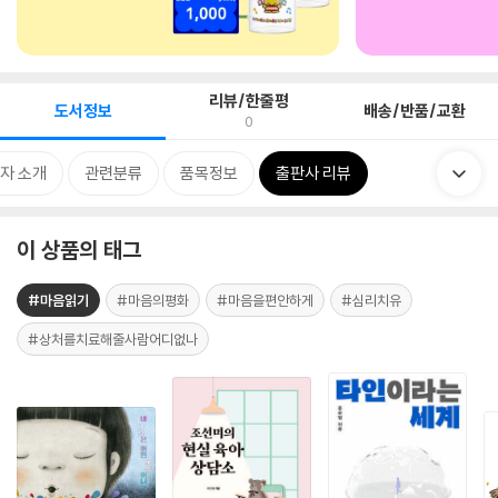
리뷰/한줄평
도서정보
배송/반품/교환
0
자 소개
관련분류
품목정보
출판사 리뷰
이 상품의 태그
#마음읽기
#마음의평화
#마음을편안하게
#심리치유
#상처를치료해줄사람어디없나