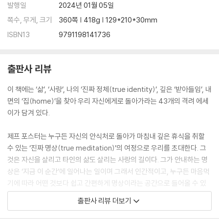
발행일
2024년 01월 05일
쪽수, 무게, 크기
360쪽 | 418g | 129*210*30mm
ISBN13
9791198141736
출판사 리뷰
이 책에는 ‘삶’, ‘사랑’, 나의 ‘진짜 정체(true identity)’, 깊은 ‘받아들임’, 내
면의 ‘집(home)’을 찾아 우리 자신에게로 돌아가라는 43개의 격려 에세
이가 담겨 있다.
제프 포스터는 누구든 자신의 안식처로 돌아가 마침내 깊은 휴식을 취할
수 있는 ‘진짜 명상(true meditation)’의 여정으로 우리를 초대한다. 그
것은 자신을 살리고 타인의 삶도 살리는 사랑의 길이다. 그가 안내하는 명
상은 ‘지금 이 순간’에 일어나는 일이며 그래서 인간적이고, 누구든 마음먹
기에 따라 어떤 것보다 쉽고 간편하게 명상이라는 공간으로 들어올 수 있
는 길이다. 깨어 있는 의식으로 지금 이 순간에 뭔가를 인식하는 것이기에
출판사 리뷰 더보기
거창하거나 어려운 수행이 아니다. 일상에서 그냥 할 수 있는 방식이다. 이
책에서 말하는 명상은 버스나 기차를 타고 이동 중이든, 슈퍼마켓에서 쇼