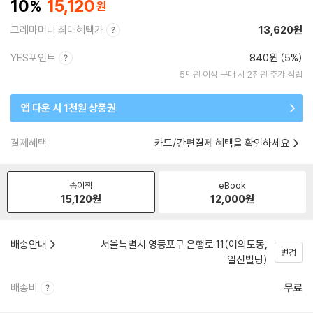
10
15,120
크레마머니 최대혜택가
13,620원
YES포인트
840원 (5%)
5만원 이상 구매 시 2천원 추가 적립
앱 다운 시 1천원 상품권
결제혜택
카드/간편결제 혜택을 확인하세요
종이책
eBook
15,120
원
12,000
원
배송안내
서울특별시 영등포구 은행로 11(여의도동,
변경
일신빌딩)
배송비
무료