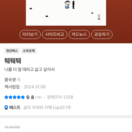
미리보기
사이즈비교
카드뉴스
공유하기
청년패스
소득공제
퉤퉤퉤
나를 더 잘 데리고 살고 싶어서
황국영
저
책사람집
2024.01.08.
9.8
판매지수
1,518
19
베스트
삶의 자세와 지혜 top20 1주
16,800
원