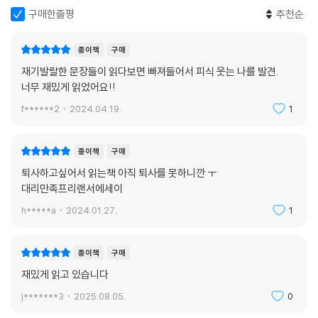
구매한줄평
추천순
종이책
구매
재기발랄한 문장들이 읽다보면 빠져들어서 피식 웃는 나를 발견.
너무 재밌게 읽었어요!!
f******2
2024.04.19.
1
종이책
구매
퇴사하고싶어서 읽는책 아직 퇴사를 못하니깐 ㅜ
대리만족프리랜서에세이
h*****a
2024.01.27.
1
종이책
구매
재밌게 읽고 있습니다
j*******3
2025.08.05.
0