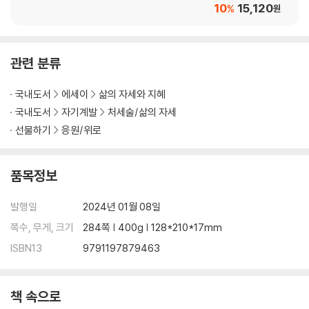
10
15,120
%
원
이러다 어른이 되어버리면 어떡해?
당장은 무효하지만
내 열등감이 너의 괄호를 허물지 않도록
엑스트라 백만 원이면 될 것 같은데
관련 분류
계속 이렇게 살면 그것도 창피하니까
국내도서
에세이
삶의 자세와 지혜
후기 | 울면서도 뚜벅뚜벅 걷는 사람
국내도서
자기계발
처세술/삶의 자세
선물하기
응원/위로
품목정보
발행일
2024년 01월 08일
쪽수, 무게, 크기
284쪽 | 400g | 128*210*17mm
ISBN13
9791197879463
책 속으로