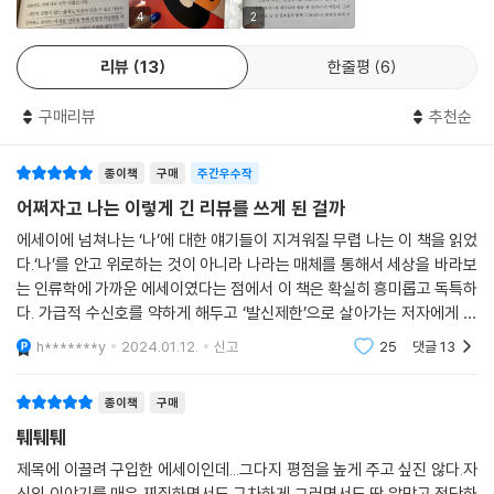
4
2
훌륭한 생각만 하고 멋진 모습만 보이고 싶지만, 때로는 그렇지 못한 자신
리뷰
13
한줄평
6
이 초라해질 때, 혼자라서 좋지만 그래서 힘에 부칠 때, 나도 ‘퉤퉤퉤’를 외
치고 다시 뚜벅뚜벅 나아가고 싶다. 그렇게 해서 이토록 독특하고 멋진 책
구매리뷰
추천순
도 탄생했다는 걸 알았으니까.
- 정혜윤 (독립 마케터, 『독립은 여행』 저자)
종이책
구매
주간우수작
어쩌자고 나는 이렇게 긴 리뷰를 쓰게 된 걸까
에세이에 넘쳐나는 ‘나’에 대한 얘기들이 지겨워질 무렵 나는 이 책을 읽었
다.‘나’를 안고 위로하는 것이 아니라 나라는 매체를 통해서 세상을 바라보
는 인류학에 가까운 에세이였다는 점에서 이 책은 확실히 흥미롭고 독특하
다. 가급적 수신호를 약하게 해두고 ‘발신제한’으로 살아가는 저자에게 번
역, 일본어 수업등 ‘이런 저런 일들’이 들어오는 것도 이런 이유일 것이다.
h*******y
2024.01.12.
신고
25
댓글
13
자본
종이책
구매
퉤퉤퉤
제목에 이끌려 구입한 에세이인데...그다지 평점을 높게 주고 싶진 않다.자
신의 이야기를 매우 찌질하면서도 구차하게 그러면서도 딱 알맞고 적당하