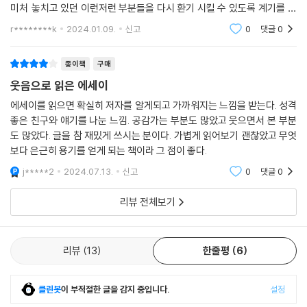
미처 놓치고 있던 이런저런 부분들을 다시 환기 시킬 수 있도록 계기를 마
련해준 것 같아 좋았습니다~. 가끔 주변을 환기시킬 필요가 있을 때 추천
r********k
2024.01.09.
신고
0
댓글
0
드릴 수 있
종이책
구매
웃음으로 읽은 에세이
에세이를 읽으면 확실히 저자를 알게되고 가까워지는 느낌을 받는다. 성격
좋은 친구와 얘기를 나눈 느낌. 공감가는 부분도 많았고 웃으면서 본 부분
도 많았다. 글을 참 재밌게 쓰시는 분이다. 가볍게 읽어보기 괜찮았고 무엇
보다 은근히 용기를 얻게 되는 책이라 그 점이 좋다.
j*****2
2024.07.13.
신고
0
댓글
0
리뷰 전체보기
리뷰
13
한줄평
6
클린봇
이 부적절한 글을 감지 중입니다.
설정