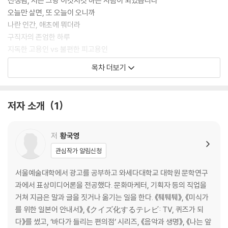
선생님, 저는 그냥 이것저것 하는 사람이 되었습니다
오늘만 살면, 또 오늘이 오니까
나란 인간, 애초에 뭐더라
구직자의 존엄한 하루
지독한 고용인 vs 불편한 피고용인
번역가입니다만
목차 더보기
평생 제대로 된 말 한마디 못 하고 죽겠지만
발신 제한
사람이라는 빚과 빛
저자 소개
1
진정 핸드폰만도 못한 삶을 살 생각인가, 휴먼?
Part 2 당신의 외로움을 소개해 주세요
저
황국영
관심작가 알림신청
당신은 미래를 보나요?
도라에몽 자전거
서울예술대학에서 광고를 공부하고 와세다대학교 대학원 문학연구
혼자 살기 말고, 혼자 잘 살기
과에서 표상미디어론을 전공했다. 문화마케터, 기획자 등의 직업을
하, 이렇게 나오시겠다?
거쳐 지금은 말과 글을 짓거나 옮기는 일을 한다. 《퉤퉤퉤》, 《미식가
노선을 바꿀 땐 깜빡이를 켜는 게 상식이니까
를 위한 일본어 안내서》, 《クイズ化するテレビ: TV, 퀴즈가 되
아보카도와 로맨티시스트
다》를 썼고, ‘바다가 들리는 편의점’ 시리즈, 《음악과 생명》, 《나는 앞