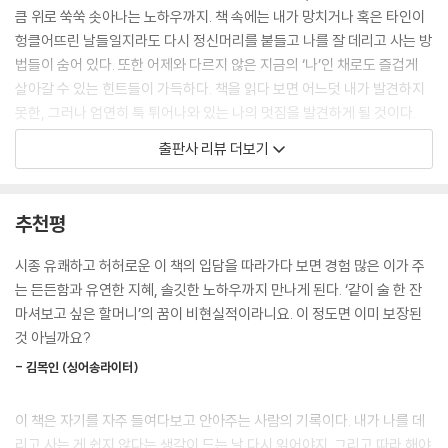
주를 나눌 만큼 여유도 있어야 하며 세대와 편견을 뛰어넘을 정도로 대화
큼 위로 쑥쑥 솟아나는 노하우까지. 책 속에는 내가 망치거나 혹은 타인이
의 폭도 넓어야 한다. 겉이든 속이든 초라하지 않아야만 이룰 수 있는, 얼마
헝클어뜨린 날들일지라도 다시 정신머리를 붙들고 나를 잘 데리고 사는 방
쯤 멋져 보여야 생기는 일. 어차피 만들어 낸 꿈이니까. 돈 드는 것도 아니
법들이 숨어 있다. 또한 어제와 다르지 않은 지금의 ‘나’인 채로도 즐겁게
니까. 가상의 오더 메이드 꿈에 이 정도 욕심은 허락해 줬으면 좋겠다.
살아갈 수 있는 힌트들이 가득하다. 책을 읽다 보면 어느덧 내가 발견하지
---「오늘만 살면, 또 오늘이 오니까」중에서
못한, 그러나 엄연히 툭 튀어나와 있는 나의 멋짐을 발견하게 될 것이다.
출판사 리뷰 더보기
어엿한 혼자를 위하여
나를 잘 들여다보기 + 나를 잘 지켜내기
추천평
“나랑 사는 것은 대체로 피곤하지만, 나랑 일하는 것은 제법 편하고 나랑
노는 것은 아직 재미있다. 나에게 밥과 잠을 제때 제공하는 일에 무엇보다
시종 유쾌하고 허허로운 이 책의 입담을 따라가다 보면 경험 많은 이가 주
큰 의미를 둔다.” 음악가 시와의 평처럼, 이 책은 “자기를 자주 들여다보고
는 든든함과 유연한 지혜, 솔깃한 노하우까지 만나게 된다. ‘같이 술 한 잔
안아주는 사람의 기록”이다. 이 어엿한 혼자의 기록 곳곳에는 나를 잘 알고
마셔보고 싶은 할머니’의 꿈이 비현실적이라니요. 이 정도면 이미 보장된
나를 잘 지켜낸 사람 특유의 유연함과 단단함이 스며 있다. 책은 나를 사랑
것 아닐까요?
하는 일은 결국 나를 성실하게 알아가고 나를 정성스레 지켜내는 일이라는
- 김목인 (싱어송라이터)
것을 일깨운다. 내가 나를 데리고 사는 게 쉽지 않다는 생각이 드는 날, 혹
은 내가 싫어지는 날, 이 책을 펼쳐 읽기를 권한다.
이 책은 자기를 자주 들여다보고 안아주는 사람의 기록이다. 내가 나를 데
리고 사는 게 쉽지 않다는 생각이 드는 날 다시 읽어야지. 그리고 따라 해야