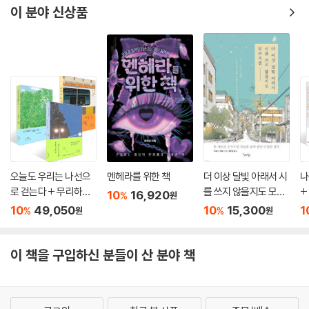
이 분야 신상품
오늘도 우리는 나선으
멘헤라를 위한 책
더 이상 달빛 아래서 시
나
로 걷는다 + 무리하지
를 쓰지 않을지도 모르
+
10
16,920
%
원
않는 선에서 + 마음의
지만
10
49,050
10
15,300
1
%
%
원
원
문제 세트
이 책을 구입하신 분들이 산 분야 책