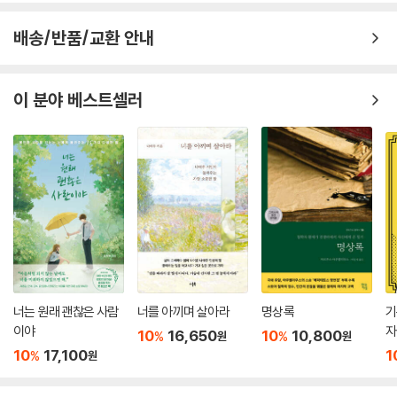
배송/반품/교환 안내
이 분야 베스트셀러
너는 원래 괜찮은 사람
너를 아끼며 살아라
명상록
기
이야
자
10
16,650
10
10,800
%
%
원
원
개
10
17,100
1
%
원