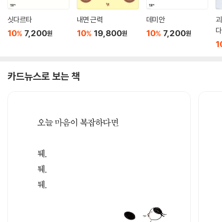
싯다르타
내면 근력
데미안
괴
다
10
7,200
10
19,800
10
7,200
%
%
%
원
원
원
1
카드뉴스로 보는 책