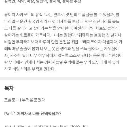
김목인, 시와, 이랑, 임진아, 정지혜, 정혜윤 추천'
류이치 사카모토의 유작 『나는 앞으로 몇 번의 보름달을 볼 수 있을까』를
우리말로 옮긴 황국영 작가가 첫 에세이를 펴냈다. 책은 정신머리를 붙들
고 나를 잘 데리고 살아가는 법을 안내한다. 여전히 ‘나’인 채로도 즐겁게
살아가는 힌트들이 가득하다. 그녀는 말한다. “퉤퉤퉤는 불경한 침 뱉기나
비겁한 무마라기보다 하루의 안전 운전을 위한 브레이크이자 액셀이다. 가
래떡마냥 줄줄이 뽑혀 나오는 못난 생각과 말을 싹둑 끊어내는 가위질이
자, 사소한 일에 너무 허우적대지 않도록 스스로 건네는 응원이다.” 인생이
란 무대에서 언제나 서툰 경력자들일 수밖에 없는 우리 모두에게 이 유쾌
하고 비밀스러운 부적을 권한다.
목차
프롤로그 | 부적을 품었다
Part 1 어쩌자고 나를 선택했을까?