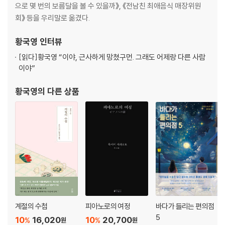
그건 근사하지 못하잖아
으로 몇 번의 보름달을 볼 수 있을까》, 《전남친 최애음식 매장위원
예술인이 된 사유: 정신 건강
회》 등을 우리말로 옮겼다.
Part 3 인간 뽁뽁이
황국영
인터뷰
[읽다]
황국영 “이야, 근사하게 망쳤구먼. 그래도 어제랑 다른 사람
우주의 소금쟁이
이야”
내게 차려주는 ‘새참’
돌아와야 완성되는
황국영
의 다른 상품
촌스러워! 완벽해!
바보상자에 창을 낼 수 있을까
어쩔 수 없이 언젠가 또 무엇이 되어야만 한다면
리멤버! 오아시스!
Part 4 태도는 인생의 설계도
사촌들이여, 부디 땅을 사세요
어쩌면 우리는 서툰 경력자
계절의 수첩
피아노로의 여정
바다가 들리는 편의점
정체성이 모호한 것이 정체성
5
10
16,020
10
20,700
%
%
원
원
심야 법정엔 휴정이 없다