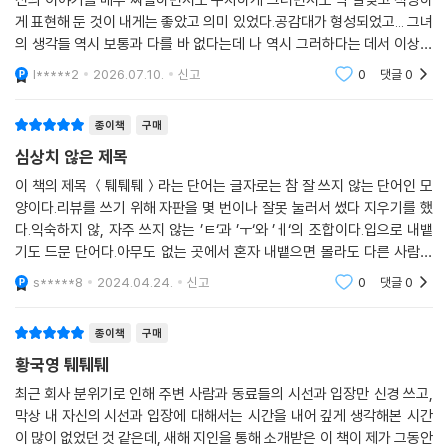
게 표현해 둔 것이 내게는 좋았고 의미 있었다.공감대가 형성되었고... 그녀
의 생각들 역시 보통과 다를 바 없다는데 나 역시 그러하다는 데서 이상하
게 안도되었다.
l*****2
2026.07.10.
신고
0
댓글
0
종이책
구매
심상치 않은 제목
이 책의 제목 ＜퉤퉤퉤＞라는 단어는 글자로는 참 잘 쓰지 않는 단어인 모
양이다.리뷰를 쓰기 위해 자판을 몇 번이나 잘못 눌러서 썼다 지우기를 했
다.익숙하지 않, 자주 쓰지 않는 ’ㅌ‘과 ’ㅜ‘와 ’ㅔ‘의 조합이다.입으로 내뱉
기도 드문 단어다.아무도 없는 곳에서 혼자 내뱉으면 몰라도 다른 사람이
있는 곳에서 했다가는 실랑이가 벌어질 게 뻔하다.활자로 쓰거나 만나기
s*****8
2024.04.24.
신고
0
댓글
0
힘든 글
종이책
구매
황국영 퉤퉤퉤
최근 회사 분위기로 인해 주변 사람과 동료들의 시선과 입장만 신경 쓰고,
막상 내 자신의 시선과 입장에 대해서는 시간을 내어 깊게 생각해본 시간
이 많이 없었던 것 같은데, 새해 지인을 통해 소개받은 이 책이 제가 그동안