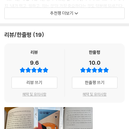
김목인, 시와, 이랑, 임진아, 정지혜, 정혜윤 추천 화제작
지. ‘내가 먹고, 일하고, 자는 것’이 가장 중요하다는 것도 덕분에 되새긴다.
“너는 울면서도 뚜벅뚜벅 걷는 사람이야.”
추천평 더보기
- 시와 (음악가)
음악가, 서점 대표, 작가, 독립 마케터까지 이 책을 추천하고 나섰다. 싱어
송라이터 김목인은 “경험 많은 이가 주는 든든함과 유연한 지혜, 솔깃한 노
나는 거의 모든 표현을 ‘재미있다’로 한다. 황국영 작가와 나는 이 ‘재미있
리뷰/한줄평
19
하우”를 칭찬했고, 사적인서점 정지혜 대표는 “여전히 나인 채로도 그럭
다’로 연결되어 있다. 이토록 재미있는 사람과 함께하지 않는 삶은 상상할
저럭 즐겁게 살아갈 수 있는 힌트들이 책 안에 가득하다”고, 독립 마케터
수 없다.
정혜윤은 “멋진 모습만 보이고 싶지만 초라해질 때, 혼자라서 좋지만, 힘
리뷰
한줄평
- 이랑 (작가)
에 부칠 때, ‘퉤퉤퉤’를 외치고 다시 뚜벅뚜벅 나아가고 싶다”며 추천했다.
9.6
10.0
숨김이 없는 중얼거림을 읽다 보면 읽는 이도 모처럼 자신에게만큼은 솔직
해진다. 부끄럽던 내 모습이 왠지 덩달아 웃겨진다. 내가 나에게 ‘내 거야’
하고 괜히 표시하고 싶어진다.
리뷰 쓰기
한줄평 쓰기
- 임진아 (삽화가, 에세이스트)
혜택 및 유의사항
혜택 및 유의사항
요즘 나의 롤모델은 자기 자신을 잘 데리고 사는 사람이다. 내가 나인 게 싫
은 날, 이 책을 읽어보시길. 여전히 나인 채로도 그럭저럭 즐겁게 살아갈 수
있는 힌트들이 책 안에 가득하다.
- 정지혜 (사적인서점 대표)