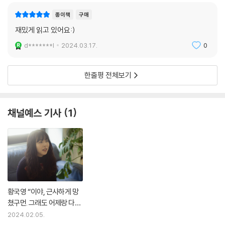
종이책
구매
재밌게 읽고 있어요:)
d*******l
2024.03.17.
0
한줄평 전체보기
채널예스 기사
1
황국영 “이야, 근사하게 망
쳤구먼. 그래도 어제랑 다른
사람이야”
2024.02.05.