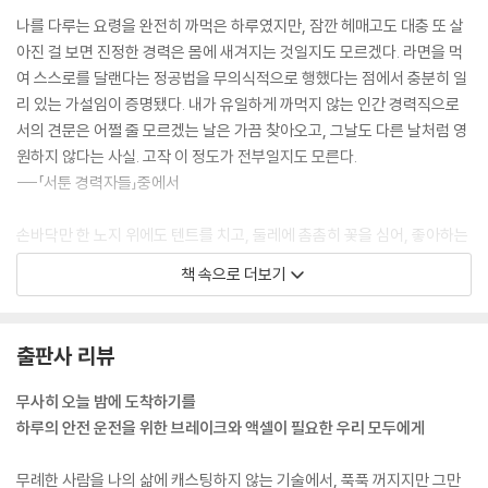
나를 다루는 요령을 완전히 까먹은 하루였지만, 잠깐 헤매고도 대충 또 살
아진 걸 보면 진정한 경력은 몸에 새겨지는 것일지도 모르겠다. 라면을 먹
여 스스로를 달랜다는 정공법을 무의식적으로 행했다는 점에서 충분히 일
리 있는 가설임이 증명됐다. 내가 유일하게 까먹지 않는 인간 경력직으로
서의 견문은 어쩔 줄 모르겠는 날은 가끔 찾아오고, 그날도 다른 날처럼 영
원하지 않다는 사실. 고작 이 정도가 전부일지도 모른다.
---「서툰 경력자들」중에서
손바닥만 한 노지 위에도 텐트를 치고, 둘레에 촘촘히 꽃을 심어, 좋아하는
음악을 틀고, 맛있는 술 한 잔을 홀짝이면서 어린 시절 아스팔트 위에서 땅
책 속으로 더보기
따먹기를 하듯 내 마음의 영토를 한 칸씩 넓혀가며, 그렇게 살고 싶다. 떠올
려 보니, 내가 어릴 적 살던 동네에서는 분필로 선을 그어 1번부터 한 칸씩
땅을 차지하다 마지막에 얻을 수 있는 땅을 천국이라 불렀다.
출판사 리뷰
---「사촌들이여, 부디 땅을 사세요」중에서
무사히 오늘 밤에 도착하기를
나의 대외적 꿈은 그냥 ‘같이 술 한 잔 마셔보고 싶은 할머니’가 되는 것이
하루의 안전 운전을 위한 브레이크와 액셀이 필요한 우리 모두에게
다. 언뜻 만만해 보일지 몰라도 온갖 욕망을 다 꾹꾹 눌러 담은 비현실적인
꿈이다. 원할 때 술을 마실 수 있을 정도로 건강해야 하고, 괜찮은 술과 안
무례한 사람을 나의 삶에 캐스팅하지 않는 기술에서, 푹푹 꺼지지만 그만