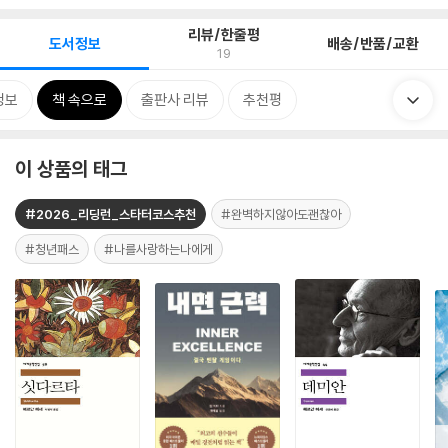
리뷰/한줄평
도서정보
배송/반품/교환
19
정보
책 속으로
출판사 리뷰
추천평
이 상품의 태그
#2026_리딩런_스타터코스추천
#완벽하지않아도괜찮아
#청년패스
#나를사랑하는나에게