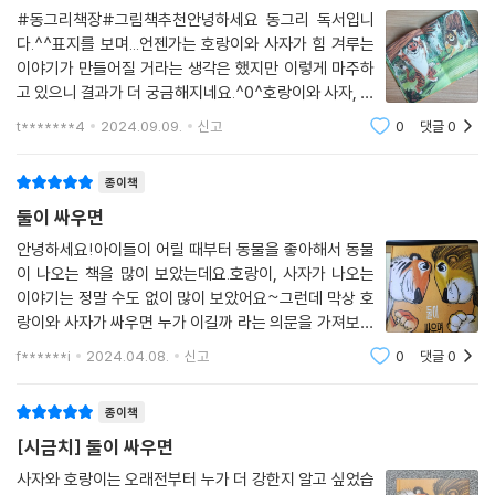
《봄멜의 첫 비행》, 《호박벌 봄멜, 환경 지킴이가 되다》를 쓴 독일 브리타
#동그리책장#그림책추천안녕하세요 동그리 독서입니
사박 작가의 첫 번째 우화 그림책인 《둘이 싸우면》은 다양한 몸동작, 힘,
다.^^표지를 보며...언젠가는 호랑이와 사자가 힘 겨루는
감정 들을 따뜻하고 귀엽게 표현하는 글과 그림으로 싸움, 힘, 겁에 대해 생
이야기가 만들어질 거라는 생각은 했지만 이렇게 마주하
각해 보게 한다. 부모와 교사, 친구들과 곧잘 힘겨루기에 빠지는 유아는 물
고 있으니 결과가 더 궁금해지네요.^0^호랑이와 사자, 둘
론 전 연령이 읽고 강하고 약하다는 것, 힘과 겁에 대해 다루는 것도 좋다.
이 싸우면 무슨 일이 일어날까?영원한 수수께끼 같은 막
t*******4
2024.09.09.
신고
0
댓글
0
상막하의 대결과 대반전!줄거리...사자와 호랑이는 오래
실컷 싸운 둘은 그 뒤로 어떻게 지낼까? 연이어 출간될 브리타 사박의 두
전부터 누가 더 강한지 알고 싶었어요. 하지만 사는
번째 우화 그림책에서 확인할 수 있다. 떡잎그림책17.
종이책
둘이 싸우면
안녕하세요!아이들이 어릴 때부터 동물을 좋아해서 동물
이 나오는 책을 많이 보았는데요.호랑이, 사자가 나오는
이야기는 정말 수도 없이 많이 보았어요~그런데 막상 호
랑이와 사자가 싸우면 누가 이길까 라는 의문을 가져보지
못한 것 같아요.이번에 아이들과 읽어본 책은 동물의 왕
f******i
2024.04.08.
신고
0
댓글
0
사자와 호랑이가 겨루면 누가 이길까 라는 궁금증을 가지
고 읽게 된 책이에요~과연 둘이 싸우면 누가
종이책
[시금치] 둘이 싸우면
사자와 호랑이는 오래전부터 누가 더 강한지 알고 싶었습