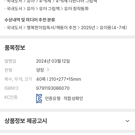
국내도서
유아
4-6세
4-6세 다른나라 그림책
국내도서
유아
유아 그림책
유아 창작동화
수상내역 및 미디어 추천 분류
국내도서
행복한아침독서/책둥이 추천
2025년
유아용(4-7세)
품목정보
발행일
2024년 03월 12일
판형
양장
쪽수, 무게, 크기
40쪽 | 210*277*15mm
ISBN13
9791193086070
KC인증
인증유형 : 적합성확인
상품정보 제공고시