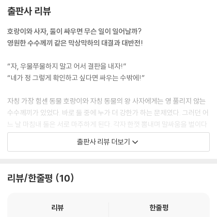
출판사 리뷰
호랑이와 사자, 둘이 싸우면 무슨 일이 일어날까?
영원한 수수께끼 같은 막상막하의 대결과 대반전!
“자, 우물쭈물하지 말고 어서 결판을 내자!”
“네가 정 그렇게 확인하고 싶다면 싸우는 수밖에!”
자칭 가장 힘센 동물 호랑이와 자칭 동물의 왕 사자에게는 영 풀리지 않는
수수께끼가 있었다. 바로 둘 중에 누가 더 강한가 하는 문제였다. 그러던 어
느 날 마침내 둘은 서로 마주하게 된다. 각자 한껏 뽐내며 말싸움을 벌이다
가 사자와 호랑이는 결국 겨루기로 승부를 내기로 한다. 잔혹하고 냉정한
출판사 리뷰 더보기
싸움이 아닌 해학과 재미가 가득한 흥미진진한 대결이 거듭되는 이야기는
어린 독자들이 웃음과 초조함을 오가게 만든다.
리뷰/한줄평
10
힘은 누가 더 셀까? 호랑이는 커다란 통나무 줄기를 번쩍 들고, 사자도 지
지 않고 거대한 나무둥치를 가볍게 들었다. 개울을 건너는 멀리뛰기는? 높
이뛰기와 오래 잠수하기까지 모두 번번이 무승부로 끝났다. 지켜보던 숲속
리뷰
한줄평