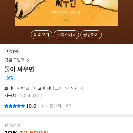
미리보기
사이즈비교
공유하기
소득공제
떡잎 그림책
둘이 싸우면
양장
브리타 사박
글
이고어 랑어
그림
김영진
역
시금치
2024.03.12.
10.0
판매지수
60
10
15,000
원