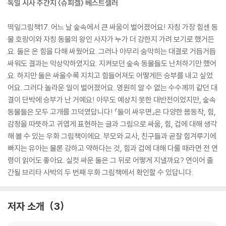
독일 시사 주간지 〈슈피겔〉 베스트셀러
떡잎그림책17. 어느 날 숲속에서 큰 싸움이 벌어졌어요! 자칭 가장 힘센 동
물 호랑이와 자칭 동물의 왕인 사자가 누가 더 강한지 가려 보기로 했거든
요. 둘은 온 힘을 다해 싸웠어요. 그러나 아무리 숨막히는 대결로 거듭거듭
싸워도 결과는 막상막하였지요. 지켜보던 숲속 동물들도 난처하기만 했어
요. 하지만 둘은 싸울수록 지치고 힘들어져도 어떻게든 승부를 내고 싶었
어요. 그러다 놀라운 일이 벌어졌어요. 영원히 알 수 없는 수수께끼 같던 대
결이 단박에 승부가 난 거예요! 아무도 예상치 못한 대반전이었지만, 숲속
동물들은 모두 고개를 끄덕였답니다! 『둘이 싸우면』은 다양한 몸동작, 힘,
감정을 따뜻하고 귀엽게 표현하는 글과 그림으로 싸움, 힘, 겁에 대해 생각
해 볼 수 있는 우화 그림책이에요. 부모와 교사, 친구들과 곧잘 힘겨루기에
빠지는 유아는 물론 강하고 약하다는 것, 힘과 겁에 대해 다룰 때라면 전 연
령이 읽어도 좋아요. 실컷 싸운 둘은 그 뒤로 어떻게 지낼까요? 연이어 출
간될 브리타 사박의 두 번째 우화 그림책에서 확인할 수 있답니다.
저자 소개
3