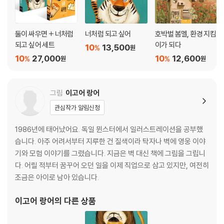
둘이 싸우면 + 너처럼
너처럼 되고 싶어
호박벌 봄멜, 환경 지킴
되고 싶어 세트
이가 되다
10
13,500
%
원
10
27,000
10
12,600
%
%
원
원
그림
이고어 랑어
관심작가 알림신청
1986년에 태어났어요. 독일 뮌스터에서 일러스트레이션을 공부했
습니다. 아주 어려서부터 지루한 건 질색이라 탁자나 벽에 영웅 이야
기와 모험 이야기를 그렸습니다. 지금은 벽 대신 책에 그림을 그립니
다. 어릴 적부터 꿈꾸어 오던 일을 이제 직업으로 삼고 있지만, 여전히
조금은 아이로 남아 있습니다.
이고어 랑어
의 다른 상품