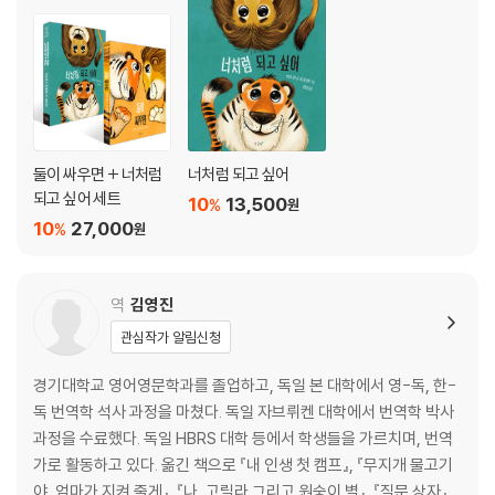
둘이 싸우면 + 너처럼
너처럼 되고 싶어
되고 싶어 세트
10
13,500
%
원
10
27,000
%
원
역
김영진
관심작가 알림신청
경기대학교 영어영문학과를 졸업하고, 독일 본 대학에서 영-독, 한-
독 번역학 석사 과정을 마쳤다. 독일 자브뤼켄 대학에서 번역학 박사
과정을 수료했다. 독일 HBRS 대학 등에서 학생들을 가르치며, 번역
가로 활동하고 있다. 옮긴 책으로 『내 인생 첫 캠프』, 『무지개 물고기
야, 엄마가 지켜 줄게』, 『나, 고릴라 그리고 원숭이 별』, 『질문 상자』,