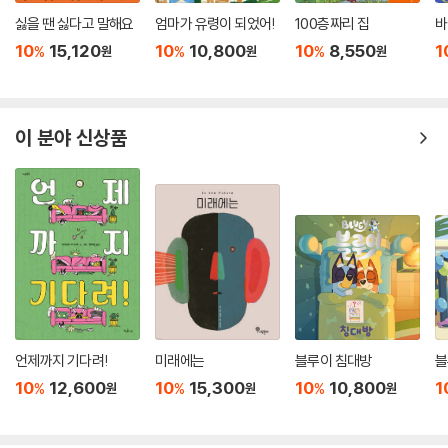
싫을 땐 싫다고 말해요
엄마가 유령이 되었어!
100층짜리 집
바
10
15,120
10
10,800
10
8,550
1
%
%
%
원
원
원
이 분야 신상품
언제까지 기다려!
미래에는
블루이 침대방
블
10
12,600
10
15,300
10
10,800
1
%
%
%
원
원
원