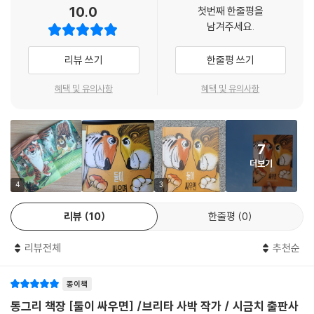
동물들도 난처하기만 한 상황. 사자와 호랑이도 싸우면 싸울수록 지치고
10.0
첫번째 한줄평을
힘이 들었다. 급기야 무슨 대결을 더 해야 할지 생각도 나지 않는 지경! 그
남겨주세요.
래도 싸워야 결판이 난다고 믿는 둘은 급기야 먹기 시합에 돌입한다. 그러
나 먹기 시합을 끝내고 바닥에 드러누운 사자와 호랑이의 배는 마치 쌍둥
리뷰 쓰기
한줄평 쓰기
이 언덕 같았다!
혜택 및 유의사항
혜택 및 유의사항
해학 가득한 글과 그림으로 재미와 교훈 담은 ‘우화 그림책’
독일 시사 주간지 〈슈피겔〉 베스트셀러
7
“아아아아아아아아악!”
더보기
“으아아! 거기 누구 없어? 제발 도와줘!”
4
3
과연 싸움은 결판이 날 수 있을까? 거듭된 싸움으로 지치고 배고팠던 사자
리뷰
10
한줄평
0
와 호랑이가 맛있는 음식을 잔뜩 먹는데, 엄청난 일이 벌어지고 만다. 둘의
싸움도 단박에 승부가 났다. 대반전의 결말은 독일의 베스트셀러 작가다운
리뷰전체
추천순
진면목이 발휘된다. 제목만 보면 얼굴을 찌푸릴 수도 있지만, 이 책은 해학
넘치는 대결과 예상치 못한 대반전으로 ‘싸움’과 ‘강함’에 대한 유쾌한 교훈
종이책
적 메시지를 품고 있는 우화 그림책이다.
동그리 책장 [둘이 싸우면] /브리타 사박 작가 / 시금치 출판사