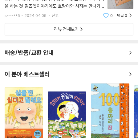
을 하는 것 같죠옛이야기에도 호랑이와 사자는 만나기만
하면 서로 누가 더 센지 싸우기만 하는 것 같았는데이번에
s*****5
2024.04.05.
신고
0
댓글
0
도 비슷한 이야기인지 궁금해하며 책을 펼쳐 봅니다.그런
데 제목과는 반전인게 그림이 생각보다 넘 따
리뷰 전체보기
배송/반품/교환 안내
이 분야 베스트셀러