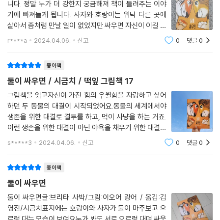
니다. 정말 누가 더 강한지 궁금해져 책이 들려주는 이야
기에 빠져들게 됩니다. 사자와 호랑이는 워낙 다른 곳에
살아서 좀처럼 만날 일이 없었지만 싸우면 자신이 이길 거
라고 자신하며 만날 날을 기대하고 있었습니다. 어느 날,
r****a
2024.04.06.
신고
0
댓글
0
드디어 사자와 호랑이는 숲속 빈터에서 딱 마주치게 되었
습니다. 사자는 호랑이의 큰 몸집에, 호랑
종이책
둘이 싸우면 / 시금치 / 떡잎 그림책 17
그림책을 읽고자신이 가진 힘의 우월함을 자랑하고 싶어
하던 두 동물의 대결이 시작되었어요.동물의 세계에서야
생존을 위한 대결로 결투를 하고, 먹이 사냥을 하는 거죠.
이런 생존을 위한 대결이 아닌 야욕을 채우기 위한 대결은
인간의 삶에서 자주 보게 되네요.권력을 갖고, 명예를 갖
s*****3
2024.04.06.
신고
0
댓글
0
고, 더 많은 무언가를 갖기 위해 승자가 되어야만 하지요.
인간의 대결은 이긴 쪽도 진 쪽도 많은
종이책
둘이 싸우면
둘이 싸우면글:브리타 사박/그림:이오어 랑어 / 옮김:김
영진/시금치표지에는 호랑이와 사자가 둘이 마주보고 으
르렁 대는 모습이 보여요누가 봐도 서로 으르렁 대며 싸움