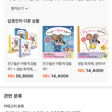
『아빠를 위해 죽은 생쥐』, 『아빠가 덤불이 되었을 때』, 『당나귀 실베
펼쳐보기
스터와 요술 조약돌』, 『용감한 아이린』, 「엉뚱한 슈타니 가족」 시리
즈, 『행복한 파스타 만들기』, 『루치 팟치 이야기』, 『크리스마스 캐럴』,
김영진
의 다른 상품
『열네 살의
친구들은 어떻게 잠들
친구들은 어떻게 잠들
생일 축하해, 생쥐야!
까? + 생일 축하해, 생
까?
10
14,400
%
원
쥐야! + 기저귀 좀 보여
10
55,800
10
14,400
%
%
원
원
줘! + 응가 통 좀 보여
줘! 세트
관련 분류
카테고리 분류