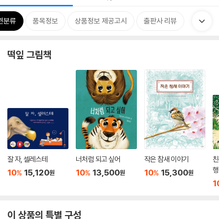
련분류
품목정보
상품정보 제공고시
출판사 리뷰
떡잎 그림책
잘 자, 셀레스테
너처럼 되고 싶어
작은 참새 이야기
친
행
10
15,120
10
13,500
10
15,300
%
%
%
원
원
원
1
이 상품의 특별 구성