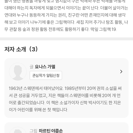
들이 했던 행동을 까맣게 잊고 염치없이 구는 박새와 푸른 박새를 어떻게
대해야 하는지 독자에게 되물으면서 이야기는 끝이 난다. 더불어 살아가는
연대와 누구나 동등하게 가지는 권리, 친구란 어떤 존재인지에 대해 생각
해 보고 이야기 나누기에 좋은 그림책이다. 새집 지어 주기나 탐조 활동, 나
무 관찰 등 숲과 정원 활동 전후에도 활용하기 좋다. 떡잎 그림책 19.
저자 소개
3
글
요나스 가델
관심작가 알림신청
1963년 스웨덴에서 태어났어요. 1985년부터 20여 권의 소설을 써
서 큰 성공을 거두었고, 지은 책들이 스웨덴어를 비롯해 20여 개 언
어로 출간되었습니다. 이 책은 소설가이자 신학 박사이기도 한 지은
이가 어린이를 위해 쓴 첫 책입니다.
그림
마르틴 야콥손