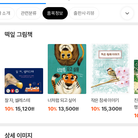
 소개
관련분류
품목정보
출판사 리뷰
떡잎 그림책
잘 자, 셀레스테
너처럼 되고 싶어
작은 참새 이야기
친
행
10
15,120
10
13,500
10
15,300
%
%
%
원
원
원
1
상세 이미지