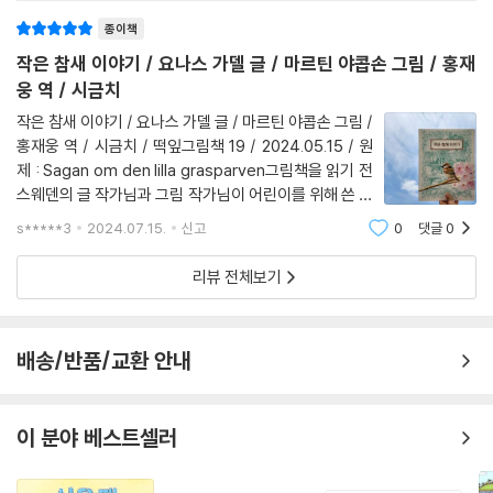
9.
종이책
작은 참새 이야기 / 요나스 가델 글 / 마르틴 야콥손 그림 / 홍재
웅 역 / 시금치
작은 참새 이야기 / 요나스 가델 글 / 마르틴 야콥손 그림 /
홍재웅 역 / 시금치 / 떡잎그림책 19 / 2024.05.15 / 원
제 : Sagan om den lilla grasparven그림책을 읽기 전
스웨덴의 글 작가님과 그림 작가님이 어린이를 위해 쓴 첫
번째 그림책이네요.멋지고 예쁜 곳에 사는 작은 참새가 어
s*****3
2024.07.15.
신고
0
댓글
0
떤 이야기를 들려 줄까요?그림도, 텍스트도 기대가 되네
요.그림책 읽기푸른 박새는 무척이나 아름
리뷰 전체보기
배송/반품/교환 안내
이 분야 베스트셀러