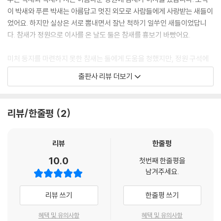
이 박새와 푸른 박새는 아름답고 멋진 외모로 사람들에게 사랑받는 새들이
었어요. 하지만 실상은 서로 뽐내면서 잘난 척하기 일쑤인 새들이었답니
다. 참새가 정원으로 이사를 온 날도 둘은 참새를 흉보기 바빴어요.
미처 둥지를 마련하지 못한 참새는 둘에게 도움을 청했지만, 정원 구석에
있는 헐벗은 나무로 쫓겨나고 말았어요. 마른 잎사귀나 솔잎 하나도 구하
출판사 리뷰 더보기
지 못한 채 가지만 앙상한 나무에서 참새는 자기 털을 뽑아 둥지를 지었어
요. 참새는 한겨울 추위에 떨며 밤마다 울다가 잠이 들었지요.
리뷰/한줄평
2
긴 겨울이 지나고 어느 날 아침, 잠에서 깬 참새는 마침내 기다리던 기적이
일어났다고 생각했어요. 참새가 사는 나무에 아름다운 벚꽃이 활짝 피어난
거예요. 잎사귀 한 장 없던 벚나무는 어여쁜 꽃을 피웠고, 초여름에는 달콤
리뷰
한줄평
한 열매를 잔뜩 달았어요. 그러자 염치없는 박새와 푸른 박새가 참새를 찾
10.0
첫번째 한줄평을
아와 머리를 조아렸어요. 맛있는 버찌를 먹고 싶었기 때문이지요. 그림책
남겨주세요.
은 참새가 어떻게 해야 할지 독자에게 물으며 열린 결말로 끝이 납니다.
리뷰 쓰기
한줄평 쓰기
이 그림책은 세상은 우리 눈에 보이는 것이 전부는 아니라는 이치를 일깨
워 줘요. 아름답고 사랑 받는 새들도, 헐벗은 겨울나무도 보이는 대로가 전
혜택 및 유의사항
혜택 및 유의사항