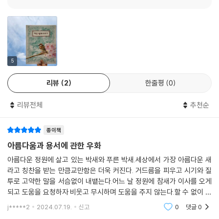
부는 아니었지요. 또 처량하게만 보이던 참새의 처지도요. 이 그림책은 또
한 다양한 생각거리도 던지고 있어요.
연대, 친구, 평등… 다양한 가치와 윤리를 말하고
새집 짓기, 탐조 활동, 나무 관찰 등 정원을 즐기게 해요
5
이 책은 아이들에게 학교나 어린이집 등 크고 작은 공동체의 가치와 연결
리뷰
2
한줄평
0
해 다양한 생각을 불러일으킬 수 있어요. 도움이 필요한 참새와 외면하는
토박이 새들의 모습을 통해 연대와 협력이란 무엇인지 생각을 나눌 수 있
리뷰전체
추천순
어요. 또 모두가 행복하고 즐거운 정원이 되려면 어떻게 해야 할지 얘기하
다 보면, 자연스럽게 아이들이 속한 공동체에서 누구나 동등하게 누리는
종이책
권리를 생각해 볼 수 있어요.
아름다움과 용서에 관한 우화
웅장한 정원을 멋지게 그린 마르틴 야콥손 작가는 “그림책은 어린 시절이
아름다운 정원에 살고 있는 박새와 푸른 박새.세상에서 가장 아름다운 새
끝나면서 잃어버린 마법의 세계로 향하는 창”이라고 첫 어린이책 작업의
라고 칭찬을 받는 만큼교만함은 더욱 커진다. 거드름을 피우고 시기와 질
소회를 밝혔어요. 우거진 나무와 멋진 새 그림을 자세히 본 다음에 쌍안경
투로 고약한 말을 서슴없이 내뱉는다.어느 날 정원에 참새가 이사를 오게
을 들고 숲으로 가서 새를 관찰하거나 나무를 관찰하고 새집 만들기 같은
되고 도움을 요청하자 비웃고 무시하며 도움을 주지 않는다.할 수 없이 참
정원과 숲 체험활동에 참고해도 좋은 그림책입니다. 이런 독후 활동을 통
새는 기적이 일어나기를 기도하며 어려운 시기를 헤쳐나가 마침내 기적같
j*****2
2024.07.19.
신고
0
댓글
0
은 일이 일어난다.
해서 친구란 무엇인지를 또 한 번 생각해 볼 수 있을 거예요. 떡잎 그림책 1