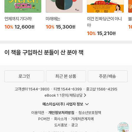
언제까지 기다려!
미래에는
이건 진짜 당근이 아니
블
야
10
12,600
10
15,300
1
%
%
원
원
10
15,210
%
원
이 책을 구입하신 분들이 산 분야 책
로그인
최근 본 상품
주문/배송
고객센터 1544-3800
티켓 1544-6399
중고샵 1566-4295
eBook 1:1문의/채팅상담
예스이십사(주) 사업자 정보
이용약관
개인정보처리방침
청소년보호정책
PC버전
회사소개
거래처관계자께
도서홍보
광고