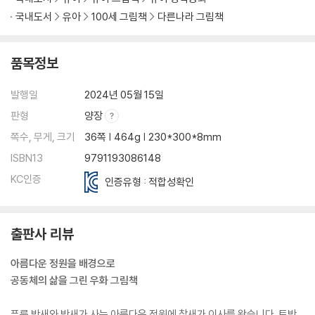
국내도서
유아
100세 그림책
다른나라 그림책
품목정보
발행일
2024년 05월 15일
판형
양장
쪽수, 무게, 크기
36쪽 | 464g | 230*300*8mm
ISBN13
9791193086148
KC인증
인증유형 : 적합성확인
출판사 리뷰
아름다운 정원을 배경으로
공동체의 삶을 그린 우화 그림책
푸른 박새와 박새가 사는 아름다운 정원에 참새가 이사를 왔습니다. 토박