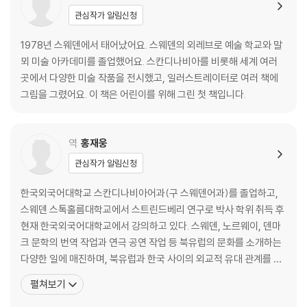
관심작가 알림신청
1978년 스웨덴에서 태어났어요. 스웨덴의 외레브로 예술 학교와 말
뫼 미술 아카데미를 졸업했어요. 스칸디나비아를 비롯해 세계 여러
곳에서 다양한 미술 작품을 전시했고, 일러스트레이터로 여러 책에
그림을 그렸어요. 이 책은 어린이를 위해 그린 첫 책입니다.
역
홍재웅
관심작가 알림신청
한국외국어대학교 스칸디나비아어과(구 스웨덴어과)를 졸업하고,
스웨덴 스톡홀름대학교에서 스트린드베리 연구로 박사 학위 취득 후
현재 한국외국어대학교에서 강의하고 있다. 스웨덴, 노르웨이, 덴마
크 문학의 번역 작업과 연극 공연 작업 등 북유럽의 문화를 소개하는
다양한 일에 매진하며, 북유럽과 한국 사이의 외교적 유대 관계를 돈
독히 하는 데 힘을 보태고 있다. 저서로 『Creating Theatrical Dre
펼쳐보기
ams』, 『유럽과의 문화 교류를 위한 연극제 자료조사 I, II, III』, 역서로