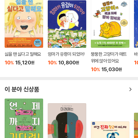
싫을 땐 싫다고 말해요
엄마가 유령이 되었어!
뚱뚱한 고양이가 매트
바
위에 앉아 있어요
10
15,120
10
10,800
1
%
%
원
원
10
15,030
%
원
이 분야 신상품