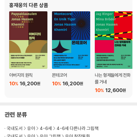
『나의 형제들에게 전화를 거네』, 『빨간 리본』 『몬테코어』, 논문으로
홍재웅
의 다른 상품
「욘 포세의
아버지의 원칙
몬테코어
나는 형제들에게 전화
를 거네
10
16,200
10
16,200
%
%
원
원
10
12,600
%
원
관련 분류
국내도서
유아
4-6세
4-6세 다른나라 그림책
국내도서
유아
유아 그림책
유아 창작동화