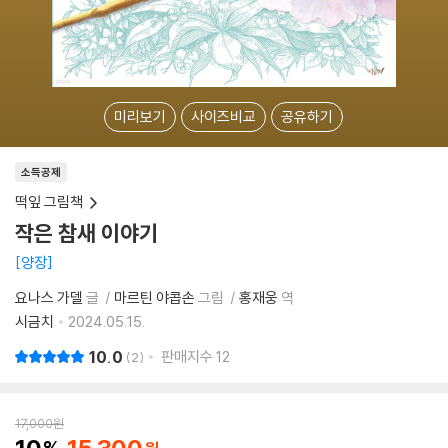
미리보기
사이즈비교
공유하기
소득공제
떡잎 그림책
작은 참새 이야기
양장
요나스 가델
글
마르틴 야콥손
그림
홍재웅
역
시금치
2024.05.15.
10.0
판매지수
12
2
17,000
원