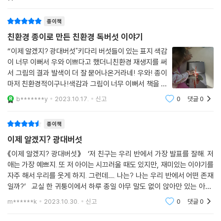
존재의 이유가 있
종이책
친환경 종이로 만든 친환경 독버섯 이야기
“이제 알겠지? 광대버섯"키다리 버섯들이 있는 표지 색감
이 너무 이뻐서 우와 이쁘다고 했더니친환경 재생지를 써
서 그림의 결과 발색이 더 잘 묻어나온거라네! 우와! 종이
마저 친환경적이구나!색감과 그림이 너무 이뻐서 책을 읽
는 내내 일러스트 전시에서 다녀온 느낌!우리나라에는 없
b*******y
2023.10.17.
신고
0
댓글
0
는 toad tool 두꺼비의자라고 불리는 영국의 독버섯에
관한 이야기가 펼쳐진다이책은 전혀 무겁지
종이책
이제 알겠지? 광대버섯
《이제 알겠지? 광대버섯》 ‘저 친구는 우리 반에서 가장 발표를 잘해. 저
애는 가장 예쁘지. 또 저 아이는 시끄러울 때도 있지만, 재미있는 이야기를
자주 해서 우리를 웃게 하지. 그런데…. 나는? 나는 우리 반에서 어떤 존재
일까?’ 교실 한 귀퉁이에서 하루 종일 아무 말도 없이 앉아만 있는 아이,
선생님 말씀도 듣지 않고 매일 말썽 피우는 아이 우리 교실에 없어도
m******k
2023.10.30.
신고
0
댓글
0