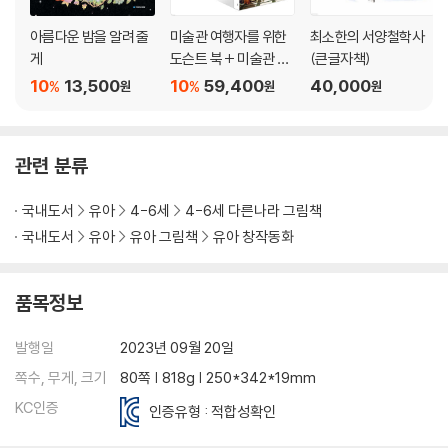
아름다운 밤을 알려 줄
미술관 여행자를 위한
최소한의 서양철학사
게
도슨트 북 + 미술관 여
(큰글자책)
행자를 위한 도슨트 북 I
10
13,500
10
59,400
40,000
%
%
원
원
원
I 세트
관련 분류
국내도서
유아
4-6세
4-6세 다른나라 그림책
국내도서
유아
유아 그림책
유아 창작동화
품목정보
발행일
2023년 09월 20일
쪽수, 무게, 크기
80쪽 | 818g | 250*342*19mm
KC인증
인증유형 : 적합성확인