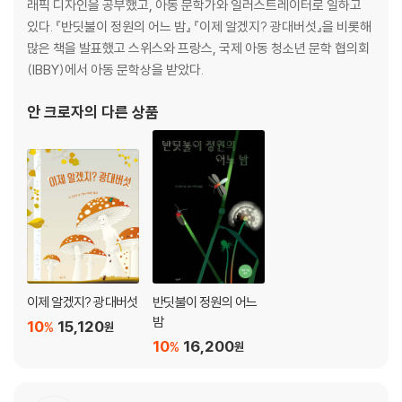
래픽 디자인을 공부했고, 아동 문학가와 일러스트레이터로 일하고
섯이 마치 숲을 찾는 인간에게 호소하는 것만 같은 그림책이다.
있다. 『반딧불이 정원의 어느 밤』 『이제 알겠지? 광대버섯』을 비롯해
많은 책을 발표했고 스위스와 프랑스, 국제 아동 청소년 문학 협의회
(IBBY)에서 아동 문학상을 받았다.
안 크로자
의 다른 상품
이제 알겠지? 광대버섯
반딧불이 정원의 어느
밤
10
15,120
%
원
10
16,200
%
원