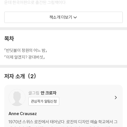
운데 한국어판으로 출간된 그림책이다.
책소개 더보기
[도서] 이제 알겠지? 광대버섯
먹을 수 없는 독버섯도 숲에선 소중해!
목차
광대버섯이 들려주는 ‘자연에 대한 존중’
2023 순천만국제정원박람회 기념 특별전 초대 작가의 책
『반딧불이 정원의 어느 밤』
『이제 알겠지? 광대버섯』
마녀나 도깨비가 나오는 판타지 동화에 자주 등장하는 광대버섯은 억울하
다. 사람이나 파리가 먹으면 해롭지만, 민달팽이나 지렁이가 먹으면 아무
저자 소개
2
렇지 않은데도 독버섯이라고만 널리 알려졌기 때문이다. 두꺼비가 즐겨 앉
는 의자가 되기도 하고, 개미나 달팽이들이 비를 피할 수 있는 우산이 되기
도 하는 광대버섯은 동화에서처럼 그저 무섭고 나쁘기만 할까?
글그림
안 크로자
관심작가 알림신청
화려한 모양의 독버섯으로 전 세계에 알려진 광대버섯은 서양에서 주로 자
라지만, 세계 어디에서나 자생한다. 나무는 독버섯에도 영양분을 나눠 주
Anne Crausaz
고, 독버섯은 곤충들에게 몸을 나누며 더불어 살아가는 숲의 공생과 공존
1970년 스위스 로잔에서 태어났다. 로잔의 디자인 예술 학교에서 그
을 이야기하는 이 그림책은, 동그란 빨강 갓을 지닌 어여쁜 독버섯, 광대버