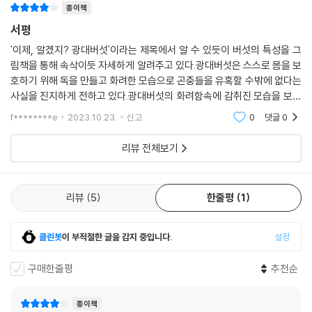
종이책
서평
'이제, 알겠지? 광대버섯'이라는 제목에서 알 수 있듯이 버섯의 특성을 그
림책을 통해 속삭이듯 자세하게 알려주고 있다.광대버섯은 스스로 몸을 보
호하기 위해 독을 만들고 화려한 모습으로 곤충들을 유혹할 수밖에 없다는
사실을 진지하게 전하고 있다.광대버섯의 화려함속에 감취진 모습을 보며
지금 우리 아이들의 속마음도 같이 엿볼 수 있었다.자연이 가진 아름다움
f********e
2023.10.23.
신고
0
댓글
0
을 디지털
리뷰 전체보기
리뷰
5
한줄평
1
클린봇
이 부적절한 글을 감지 중입니다.
설정
구매한줄평
추천순
종이책