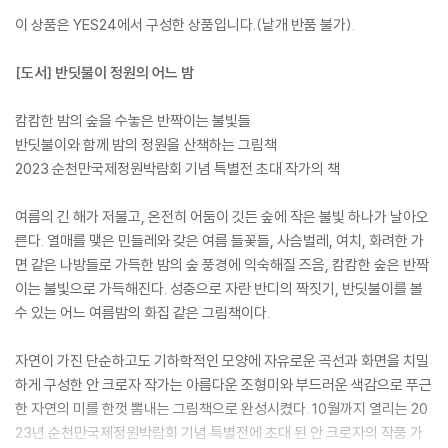
이 상품은 YES24에서 구성한 상품입니다.(낱개 반품 불가).
[도서] 반딧불이 정원의 어느 밤
캄캄한 밤의 숲을 수놓은 반짝이는 불빛들
반딧불이와 함께 밤의 정원을 산책하는 그림책
2023 순천만국제정원박람회 기념 특별전 초대 작가의 책
여름의 긴 해가 저물고, 온전히 어둠이 깃든 숲에 작은 불빛 하나가 날아오
른다. 열매를 맺은 민들레와 갖은 여름 들꽃들, 사슴벌레, 여치, 화려한 가
면 같은 나방들로 가득한 밤의 숲 풍경에 익숙해질 즈음, 캄캄한 숲은 반짝
이는 불빛으로 가득해진다. 성충으로 자란 반디의 짝짓기, 반딧불이를 볼
수 있는 어느 여름밤의 화집 같은 그림책이다.
자연이 가진 단순하고도 기하학적인 모양에 자유로운 곡선과 화면을 치밀
하게 구성한 안 크로자 작가는 아름다운 조형미와 부드러운 색감으로 푸근
한 자연의 미를 한껏 뽐내는 그림책으로 완성시켰다. 10월까지 열리는 20
23년 순천만국제정원박람회 기념 특별전에 초대 된 안 크로자의 작품 가