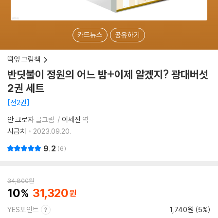
카드뉴스
공유하기
떡잎 그림책
반딧불이 정원의 어느 밤+이제 알겠지? 광대버섯
2권 세트
전2권
안 크로자
글그림
이세진
역
시금치
2023.09.20.
9.2
6
34,800
원
10
31,320
YES포인트
1,740원 (5%)