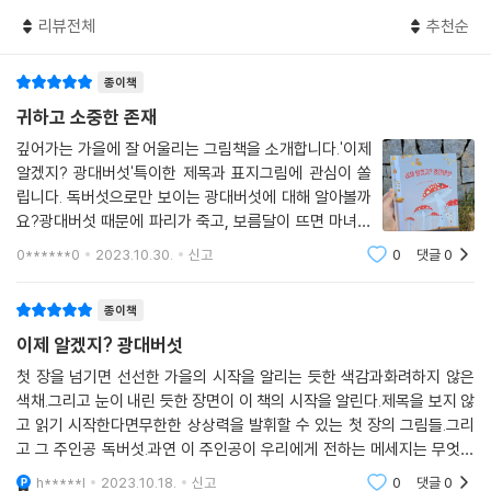
리뷰전체
추천순
종이책
귀하고 소중한 존재
깊어가는 가을에 잘 어울리는 그림책을 소개합니다.'이제
알겠지? 광대버섯'특이한 제목과 표지그림에 관심이 쏠
립니다. 독버섯으로만 보이는 광대버섯에 대해 알아볼까
요?광대버섯 때문에 파리가 죽고, 보름달이 뜨면 마녀들
이 모여서 빙글빙글 돌게 한다는 이야기가 있대요.영국에
0******0
2023.10.30.
신고
0
댓글
0
서는 광대버섯을 두꺼비 의자라고 부른다네요.독이 있어
서 먹어서도, 만져서도 안되는 광대버섯이지요.이
종이책
이제 알겠지? 광대버섯
첫 장을 넘기면 선선한 가을의 시작을 알리는 듯한 색감과화려하지 않은
색채.그리고 눈이 내린 듯한 장면이 이 책의 시작을 알린다.제목을 보지 않
고 읽기 시작한다면무한한 상상력을 발휘할 수 있는 첫 장의 그림들.그리
고 그 주인공 독버섯.과연 이 주인공이 우리에게 전하는 메세지는 무엇일
까.결국 그 무엇도 소중하지 않은 것은 없다는 자연의 섭리와.모든 생명은
h*****l
2023.10.18.
신고
0
댓글
0