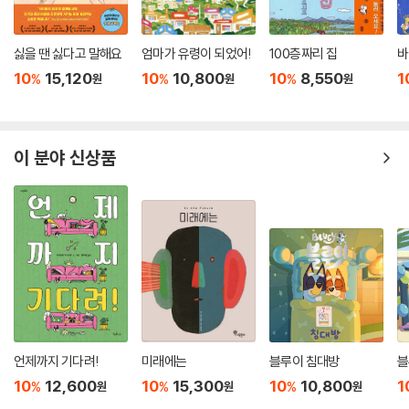
싫을 땐 싫다고 말해요
엄마가 유령이 되었어!
100층짜리 집
바
10
15,120
10
10,800
10
8,550
1
%
%
%
원
원
원
이 분야 신상품
언제까지 기다려!
미래에는
블루이 침대방
블
10
12,600
10
15,300
10
10,800
1
%
%
%
원
원
원