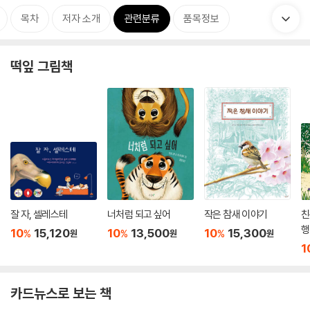
목차
저자 소개
관련분류
품목정보
떡잎 그림책
잘 자, 셀레스테
너처럼 되고 싶어
작은 참새 이야기
친
행
10
15,120
10
13,500
10
15,300
%
%
%
원
원
원
1
카드뉴스로 보는 책