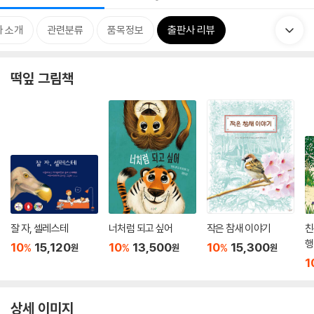
 소개
관련분류
품목정보
출판사 리뷰
떡잎 그림책
잘 자, 셀레스테
너처럼 되고 싶어
작은 참새 이야기
친
행
10
15,120
10
13,500
10
15,300
%
%
%
원
원
원
1
상세 이미지