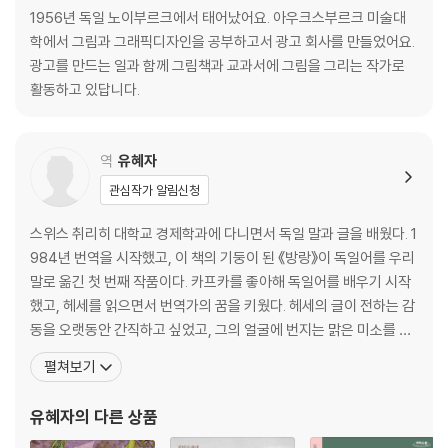
1956년 독일 노이부르크에서 태어났어요. 아우크스부르크 미술대
학에서 그림과 그래픽디자인을 공부하고서 광고 회사를 만들었어요.
광고를 만드는 일과 함께 그림책과 교과서에 그림을 그리는 작가로
활동하고 있답니다.
역
유혜자
관심작가 알림신청
스위스 취리히 대학교 경제학과에 다니면서 독일 말과 글을 배웠다. 1
984년 번역을 시작했고, 이 책의 기둥이 된 《방랑》이 독일어를 우리
말로 옮긴 첫 번째 작품이다. 카프카를 좋아해 독일어를 배우기 시작
했고, 헤세를 읽으면서 번역가의 꿈을 키웠다. 헤세의 글이 전하는 감
동을 오랫동안 간직하고 싶었고, 그의 얼굴에 번지는 맑은 미소를 닮
으며 늙고 싶었다. 하지만 아직은 소망일 뿐, 여전히 요원하다. 지금까
펼쳐보기
지 300여 권의 많은 책을 번역하다가, 다시 이렇게 첫 작업을 마주할
수 있어 번역하는 내내 행복했다. 그동안 옮긴 책 중에 많은 사랑을 받
유혜자
의 다른 상품
았던 책은《좀머씨 이야