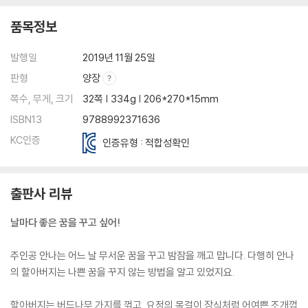
품목정보
발행일
2019년 11월 25일
판형
양장
쪽수, 무게, 크기
32쪽 | 334g | 206*270*15mm
ISBN13
9788992371636
KC인증
인증유형 : 적합성확인
출판사 리뷰
날마다 좋은 꿈을 꾸고 싶어!
주인공 안나는 어느 날 무서운 꿈을 꾸고 밤잠을 깨고 맙니다. 다행히 안나
의 할아버지는 나쁜 꿈을 꾸지 않는 방법을 알고 있었지요.
할아버지는 버드나무 가지를 꺾고, 요정의 목걸이 장식처럼 어여쁜 조개껍