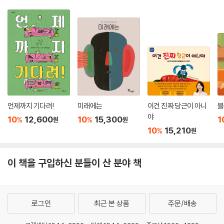
언제까지 기다려!
미래에는
이건 진짜 당근이 아니
블
야
10
12,600
10
15,300
1
%
%
원
원
10
15,210
%
원
이 책을 구입하신 분들이 산 분야 책
로그인
최근 본 상품
주문/배송