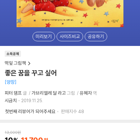
미리보기
사이즈비교
공유하기
소득공제
떡잎 그림책
좋은 꿈을 꾸고 싶어
양장
피터 뎀프
글
가브리엘레 달 라고
그림
유혜자
역
시금치
2019.11.25.
첫번째 리뷰어가 되어주세요
판매지수
48
13,000
원