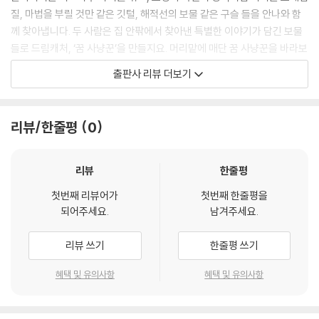
질, 마법을 부릴 것만 같은 깃털, 해적선의 보물 같은 구슬 들을 안나와 함
께 찾아냅니다. 두 사람은 집 안팎에서 찾아낸 특별한 이야기가 담긴 보물
들로 드림캐처, ‘꿈 사냥꾼’을 만들지요. 머리맡에 매단 꿈 사냥꾼을 바라보
던 안나는 이내 달콤한 잠에 빠져듭니다.
출판사 리뷰 더보기
나쁜 꿈은 붙잡고, 좋은 꿈은 지켜주는
드림캐처 ‘꿈 사냥꾼’
리뷰/한줄평
0
한창 크는 어린 아이들이 무서운 꿈을 꾸는 것은 대수로운 일이 아닙니다.
아이들이 처음 접하는 세상은 신기하기도 하지만 낯설고 무섭기도 하기 때
리뷰
한줄평
문이지요.
첫번째 리뷰어가
첫번째 한줄평을
되어주세요.
남겨주세요.
먼 옛날, 아이들만 남겨두고 사냥을 떠나던 인디언 부족의 수호신에서 유
래된 드림캐처가 바로 이 그림책에 등장하는 ‘꿈 사냥꾼’입니다. 부모의 마
리뷰 쓰기
한줄평 쓰기
음을 담은 드림캐처를 보며 무서운 밤을 이겨내듯, 행복한 이야기, 좋은 생
각을 하며 잠이 든다면 나쁜 꿈을 꾸지 않는다는 것이 바로 할아버지의 묘
혜택 및 유의사항
혜택 및 유의사항
안이었어요.