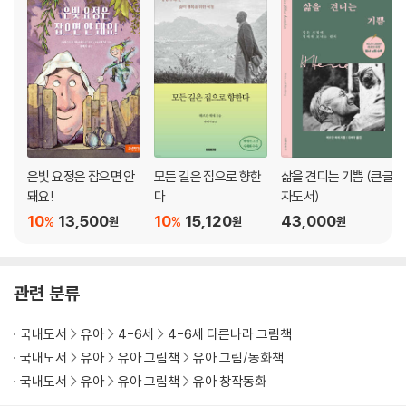
은빛 요정은 잡으면 안
모든 길은 집으로 향한
삶을 견디는 기쁨 (큰글
돼요!
다
자도서)
10
13,500
10
15,120
43,000
%
%
원
원
원
관련 분류
국내도서
유아
4-6세
4-6세 다른나라 그림책
국내도서
유아
유아 그림책
유아 그림/동화책
국내도서
유아
유아 그림책
유아 창작동화