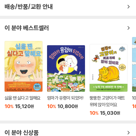
좋은 생각, 행복한 경험, 신나는 상상의 힘!
배송/반품/교환 안내
나만의 판타지가 담긴 드림캐처도 만들어 볼까?
그림책 『좋은 꿈을 꾸고 싶어』는 드림캐처, ‘꿈 사냥꾼’을 통해 좋은 생각,
이 분야 베스트셀러
행복한 경험, 신나는 상상의 힘에 대해 말하고 있습니다.
책에 실린 꿈 사냥꾼 만드는 법을 따라 나만의 드림캐처를 만들면서 꿈에
대해 생각해 보는 것도 좋습니다. 소원과 꿈은 왜 같은 말인지, 좋은 꿈과
나쁜 꿈은 어디서 오는지 이야기 나누다 보면, 이 책이 말하는 것처럼 어쩌
면 내 마음, 내 생각에서 시작되는지도 모른다는 걸 아이들이 알 수 있을 것
입니다.
싫을 땐 싫다고 말해요
엄마가 유령이 되었어!
뚱뚱한 고양이가 매트
1
위에 앉아 있어요
10
15,120
10
10,800
1
%
%
원
원
10
15,030
%
원
이 분야 신상품