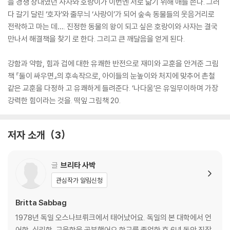
늘 경쟁 상대였던 사자와 호랑이가 이번엔 서로 닮기 위해 애를 쓴다. 그러
다 갈기 달린 ‘호자’와 줄무늬 ‘사랑이’가 되어 숲속 동물들의 웃음거리로
전락하고 마는 데…. 진정한 동물의 왕이 되고 싶은 호랑이와 사자는 결국
만나서 해결책을 찾기 로 한다. 그리고 큰 깨달음을 얻게 된다.
강함과 약함, 힘과 겁에 대한 유쾌한 반전으로 재미와 교훈을 안겨준 그림
책 『둘이 싸우면』의 후속작으로, 아이들의 눈높이와 처지에 맞추어 촌철
같은 교훈을 다정하 고 유쾌하게 들려준다. ‘나다움’은 유일무이하며 가장
강력한 힘이라는 것을. 떡잎 그림책 20.
저자 소개
3
글
브리타 사박
관심작가 알림신청
Britta Sabbag
1978년 독일 오스나브뤼크에서 태어났어요. 독일의 본 대학에서 언
어학, 심리학, 교육학을 공부했어요.학교를 졸업한 후 6년 동안 직장