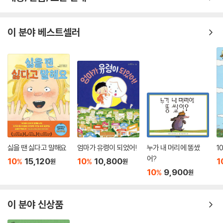
스러운 흉내를 낸 서로의 모습을 보면서, 서로 부러 워했던 상대방의 모습
이 곧 자기 자신이 가진 자연스러움이었다는 사실을 알게 된 것이다. 아이
들의 다양한 질문과 진지한 문제를 『봄멜의 첫 비행』, 『호박벌 봄멜, 환경
이 분야 베스트셀러
지킴이가 되다』 들과 같은 그림책에서 따뜻하고 귀엽게 그리는 브리타 사
박 작가는 『너처럼 되고 싶어』의 결말을 이렇게 마 무리한다. “바로 이런
이유로 오늘날까지 ‘호자’와 ‘사랑이’라는 동물이 없는 것이랍니다!” 그렇
다. 사자와 호랑이만으로도 충분하니까. 떡잎그림책 20.
싫을 땐 싫다고 말해요
엄마가 유령이 되었어!
누가 내 머리에 똥쌌
1
어?
10
15,120
10
10,800
1
%
%
원
원
10
9,900
%
원
이 분야 신상품