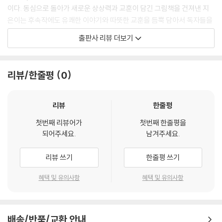
이다. 동심으로 돌아가 새로운 상상력과 교훈이 담긴 그림책을 건져낸 지
은이는 후속작에도 유쾌한 이야기와 따뜻한 교훈을 듬뿍 담아서 독자들을
찾아왔다.
출판사 리뷰 더보기
숲속 동물들로부터 ‘동물의 왕’으로 불리는 사자와 호랑이. 그러나 둘은 늘
서로에게 신경을 곤두세 우며 산다. 그러던 어느 날, 상대에 대한 숲속 동물
리뷰/한줄평
0
들의 입소문을 접한 둘은 부러움에 마지못해 결 국 흉내 내기에 이른다. 호
랑이는 사자의 멋진 갈기를 흉내낸 야자 이파리 갈기를 두르고, 호랑이의
위풍당당한 줄무늬가 부러운 사자는 바오바브나무 열매를 갈아서 줄무늬
리뷰
한줄평
를 온몸에 칠했다. 과연 사 자보다, 호랑이보다 더 멋진 호랑이와 사자가 되
첫번째 리뷰어가
첫번째 한줄평을
었을까? 숲속 동물들이 일제히 따라쟁이 ‘호자’와 ‘사랑이’가 되었다며 비
되어주세요.
남겨주세요.
웃었지만, 사자와 호랑이는 그 이유를 알 수 없었다.
리뷰 쓰기
한줄평 쓰기
“가끔은 남 흉내도 내 볼 만하군!” “난 예전 내 모습으로 돌아갈래!”
세상에 하나뿐인 ‘나’의 소중함을 일깨우는 그림책
혜택 및 유의사항
혜택 및 유의사항
사자와 호랑이가 만나서 서로의 모습을 보자, 곧 자신들이 왜 동물들의 웃
음거리가 되었는지를 깨닫 게 된다. 부자연스럽고 불편한 모습으로 우스꽝
배송/반품/교환 안내