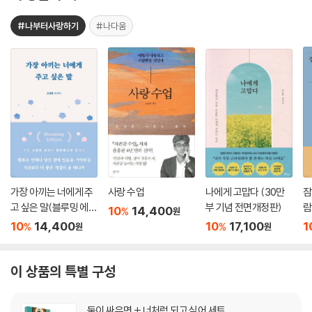
#나부터사랑하기
#나다움
가장 아끼는 너에게 주
사랑 수업
나에게 고맙다 (30만
잠
고 싶은 말(블루밍 에디
부 기념 전면개정판)
람
10
14,400
%
원
션)
10
14,400
10
17,100
1
%
%
원
원
이 상품의 특별 구성
둘이 싸우면 + 너처럼 되고 싶어 세트