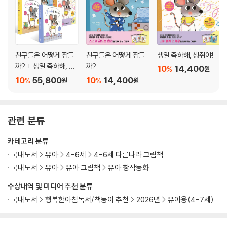
친구들은 어떻게 잠들
친구들은 어떻게 잠들
생일 축하해, 생쥐야!
까? + 생일 축하해, 생
까?
10
14,400
%
원
쥐야! + 기저귀 좀 보여
10
55,800
10
14,400
%
%
원
원
줘! + 응가 통 좀 보여
줘! 세트
관련 분류
카테고리 분류
국내도서
유아
4-6세
4-6세 다른나라 그림책
국내도서
유아
유아 그림책
유아 창작동화
수상내역 및 미디어 추천 분류
국내도서
행복한아침독서/책둥이 추천
2026년
유아용(4-7세)