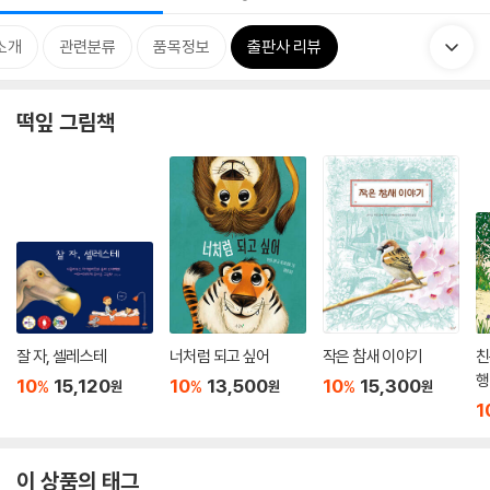
소개
관련분류
품목정보
출판사 리뷰
떡잎 그림책
잘 자, 셀레스테
너처럼 되고 싶어
작은 참새 이야기
친
행
10
15,120
10
13,500
10
15,300
%
%
%
원
원
원
1
이 상품의 태그