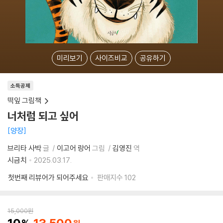
미리보기
사이즈비교
공유하기
소득공제
떡잎 그림책
너처럼 되고 싶어
양장
브리타 사박
글
이고어 랑어
그림
김영진
역
시금치
2025.03.17.
첫번째 리뷰어가 되어주세요
판매지수
102
15,000
원