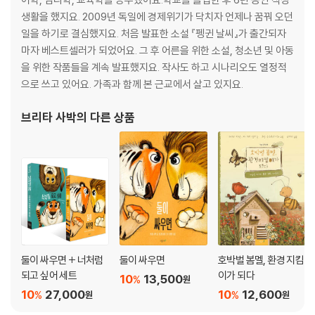
생활을 했지요. 2009년 독일에 경제위기가 닥치자 언제나 꿈꿔 오던
일을 하기로 결심했지요. 처음 발표한 소설 『펭귄 날씨』가 출간되자
마자 베스트셀러가 되었어요. 그 후 어른을 위한 소설, 청소년 및 아동
을 위한 작품들을 계속 발표했지요. 작사도 하고 시나리오도 열정적
으로 쓰고 있어요. 가족과 함께 본 근교에서 살고 있지요.
브리타 사박
의 다른 상품
둘이 싸우면 + 너처럼
둘이 싸우면
호박벌 봄멜, 환경 지킴
되고 싶어 세트
이가 되다
10
13,500
%
원
10
27,000
10
12,600
%
%
원
원