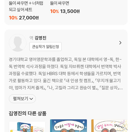
둘이 싸우면 + 너처럼
둘이 싸우면
되고 싶어 세트
10
13,500
%
원
10
27,000
%
원
역
김영진
관심작가 알림신청
경기대학교 영어영문학과를 졸업하고, 독일 본 대학에서 영-독, 한-
독 번역학 석사 과정을 마쳤다. 독일 자브뤼켄 대학에서 번역학 박사
과정을 수료했다. 독일 HBRS 대학 등에서 학생들을 가르치며, 번역
가로 활동하고 있다. 옮긴 책으로 『내 인생 첫 캠프』, 『무지개 물고기
야, 엄마가 지켜 줄게』, 『나, 고릴라 그리고 원숭이 별』, 『질문 상자』,
『아빠를 위해 죽은 생쥐』, 『아빠가 덤불이 되었을 때』, 『당나귀 실베
펼쳐보기
스터와 요술 조약돌』, 『용감한 아이린』, 「엉뚱한 슈타니 가족」 시리
즈, 『행복한 파스타 만들기』, 『루치 팟치 이야기』, 『크리스마스 캐럴』,
김영진
의 다른 상품
『열네 살의