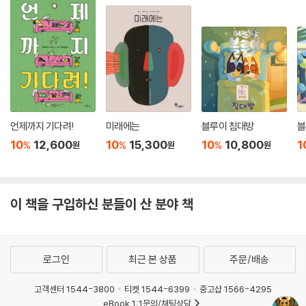
언제까지 기다려!
미래에는
블루이 침대방
블
10
12,600
10
15,300
10
10,800
1
%
%
%
원
원
원
이 책을 구입하신 분들이 산 분야 책
로그인
최근 본 상품
주문/배송
고객센터 1544-3800
티켓 1544-6399
중고샵 1566-4295
eBook 1:1문의/채팅상담