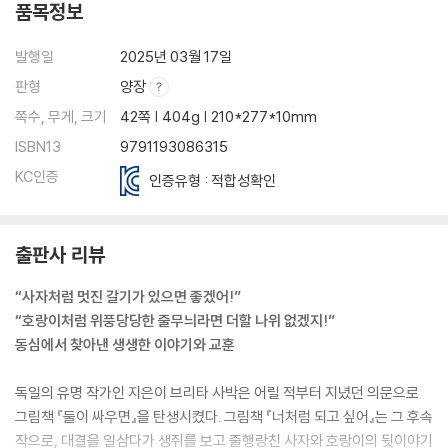
품목정보
발행일
2025년 03월 17일
판형
양장
쪽수, 무게, 크기
42쪽 | 404g | 210*277*10mm
ISBN13
9791193086315
KC인증
인증유형 : 적합성확인
출판사 리뷰
“사자처럼 멋진 갈기가 있으면 좋겠어!”
“호랑이처럼 위풍당당한 줄무늬라면 더할 나위 없겠지!”
동심에서 찾아낸 생생한 이야기와 교훈
독일의 유명 작가인 지은이 브리타 사박은 어릴 적부터 지녔던 의문으로
그림책 『둘이 싸우면』을 탄생시켰다. 그림책 『너처럼 되고 싶어』는 그 후속
작으로, 대결을 일삼다가 생쥐를 보고 줄행랑친 사자와 호랑이의 뒷이야기