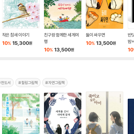
작은 참새 이야기
친구랑 함께한 세계여
둘이 싸우면
반
행
밤+
10
15,300
10
13,500
%
%
원
원
버섯
10
13,500
10
%
원
추천도서
#힐링그림책
#자연그림책