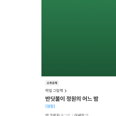
소득공제
떡잎 그림책
반딧불이 정원의 어느 밤
양장
안 크로자
글그림
이세진
역