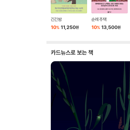
긴긴밤
순례 주택
10
11,250
10
13,500
%
%
원
원
카드뉴스로 보는 책