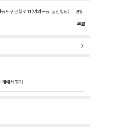
등포구 은행로 11(여의도동, 일신빌딩)
변경
무료
가게에서 팔기