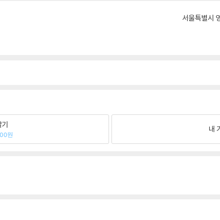
서울특별시 영
팔기
내 
100원