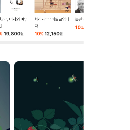
년과 두더지와 여우
체리새우 : 비밀글입니
불안 세대
이처럼 
말
다
10
22,320
10
1
%
%
원
19,800
10
12,150
%
%
원
원