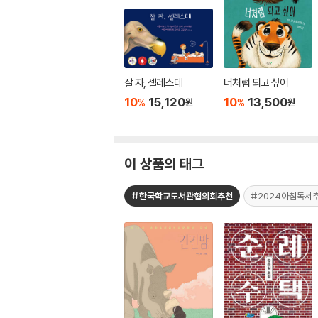
잘 자, 셀레스테
너처럼 되고 싶어
10
15,120
10
13,500
%
%
원
원
이 상품의 태그
#한국학교도서관협의회추천
#2024아침독서