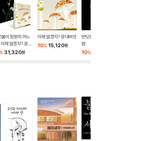
딧불이 정원의 어느
이제 알겠지? 광대버섯
반딧불이 정원의 어느
친구랑 
이제 알겠지? 광대
밤
10
15,120
10
1
%
%
원
 2권 세트
31,320
10
16,200
%
%
원
원