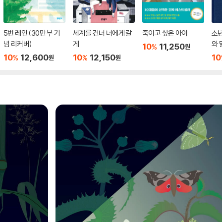
5번 레인 (30만 부 기
세계를 건너 너에게 갈
죽이고 싶은 아이
소
념 리커버)
게
와 
10
11,250
%
원
10
12,600
10
12,150
10
%
%
원
원